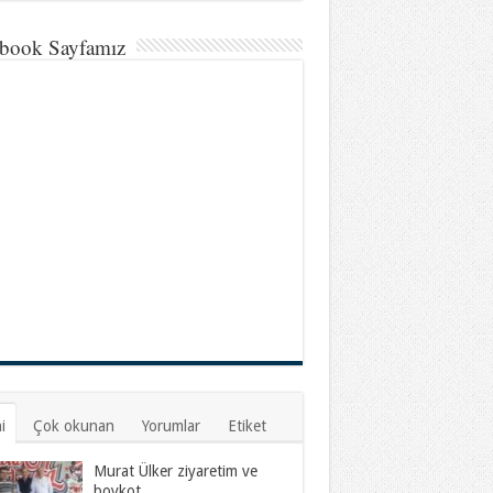
book Sayfamız
i
Çok okunan
Yorumlar
Etiket
Murat Ülker ziyaretim ve
boykot…