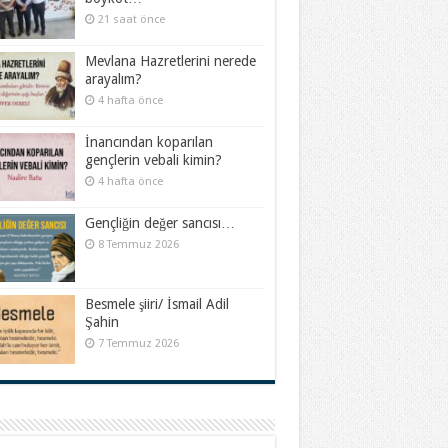
21 saat önce
Mevlana Hazretlerini nerede
arayalım?
4 hafta önce
İnancından koparılan
gençlerin vebali kimin?
4 hafta önce
Gençliğin değer sancısı…
8 Temmuz 2026
Besmele şiiri/ İsmail Adil
Şahin
7 Temmuz 2026