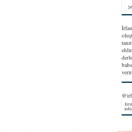
Şi
İrfa
oluş
tanıt
ehlin
derl
bahs
veri
@ir
Erro
info