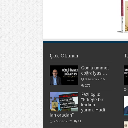
Çok Okunan
T
Gönlü ümmet
coğrafyası…
9 Kasım 2016
275
Fazlıoğlu:
“Erkeğe bir
kadına
yarım. Hadi
lan oradan”
7 Şubat 2021
11