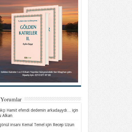
 Yorumlar
akçı Hamit efendi dedemin arkadaşıydı…
için
u Alkan
gönül insanı Kemal Temel
için
Recep Uzun