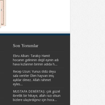
Son Yorumlar
Ebru Alkan: Tarakçı Hamit
hocanın gelininin değil eşinin adı
hava kızlarının birinin adıda h...
Recep Uzun: Yunus öldü deyu
sala verirler Ölen hayvan imiş
aşıklar ölmez. Allah rahmet
eyles...
MUSTAFA DEMİRTAŞ: çok güzel
ibretlik bir hikaye, allah razı olsun
bizlere ulaştırdığınız için hoca...