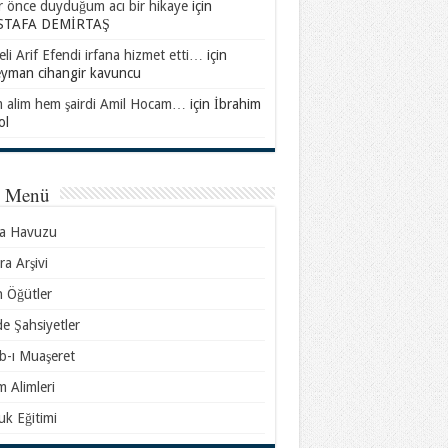
ar önce duyduğum acı bir hikaye
için
TAFA DEMİRTAŞ
li Arif Efendi irfana hizmet etti…
için
eyman cihangir kavuncu
 alim hem şairdi Amil Hocam…
için
İbrahim
ol
l Menü
sa Havuzu
ra Arşivi
n Öğütler
e Şahsiyetler
b-ı Muaşeret
m Alimleri
k Eğitimi