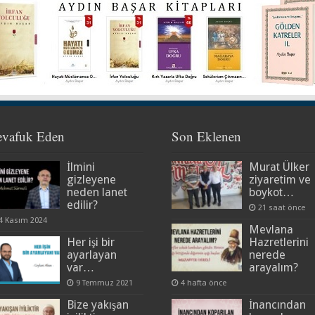
evafuk Eden
Son Eklenen
İlmini
Murat Ülker
gizleyene
ziyaretim ve
neden lanet
boykot…
edilir?
21 saat önce
4 Kasım 2024
Mevlana
Her işi bir
Hazretlerini
ayarlayan
nerede
var…
arayalım?
9 Temmuz 2021
4 hafta önce
Bize yakışan
İnancından