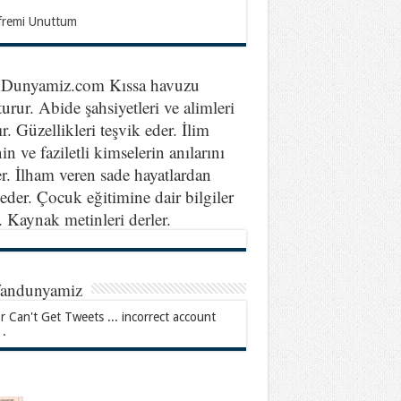
fremi Unuttum
nDunyamiz.com Kıssa havuzu
turur. Abide şahsiyetleri ve alimleri
ır. Güzellikleri teşvik eder. İlim
in ve faziletli kimselerin anılarını
er. İlham veren sade hayatlardan
eder. Çocuk eğitimine dair bilgiler
r. Kaynak metinleri derler.
fandunyamiz
r Can't Get Tweets ... incorrect account
 .