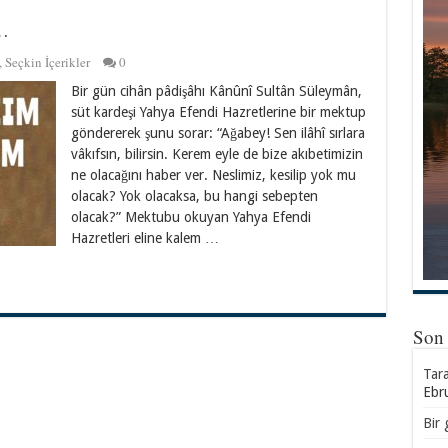
…
,
Seçkin İçerikler
0
Bir gün cihân pâdişâhı Kânûnî Sultân Süleymân,
süt kardeşi Yahya Efendi Hazretlerine bir mektup
göndererek şunu sorar: “Ağabey! Sen ilâhî sırlara
vâkıfsın, bilirsin. Kerem eyle de bize akıbetimizin
ne olacağını haber ver. Neslimiz, kesilip yok mu
olacak? Yok olacaksa, bu hangi sebepten
olacak?” Mektubu okuyan Yahya Efendi
Hazretleri eline kalem …
Son
Tar
Ebr
Bir 