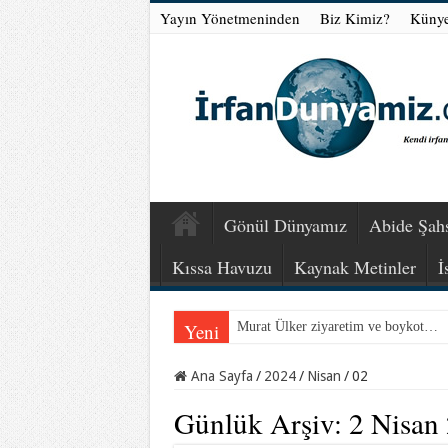
Yayın Yönetmeninden
Biz Kimiz?
Küny
Gönül Dünyamız
Abide Şahs
Kıssa Havuzu
Kaynak Metinler
İ
Yeni
Murat Ülker ziyaretim ve boykot…
Ana Sayfa
/
2024
/
Nisan
/
02
Günlük Arşiv:
2 Nisan