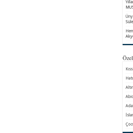
Yıll
MUS
Ünye
Sül
Hem
Aky
Öze
Kıs
Hatı
Altı
Abid
Ada
İsla
Çocu