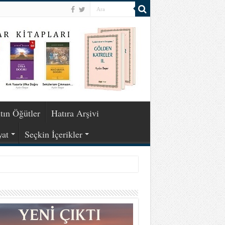
tın Öğütler
Hatıra Arşivi
yat
Seçkin İçerikler