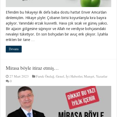
Efendim bu hikayeyi ilk defa baba dostu hattat Enver Amca’dan
dinlemiştim. Hikaye şöyle: Çobanın birisi koyunlarıyla kıra bayıra
açılıyor. Yanındaki erzak kuvvetli. Hava çok sıcak ve güneş yakıcı.
Bir ağacın gölgesine sığınıyor ve Allah ne verdiyse bohçasındaki
nevaleyi tüketiyor. En son bohçadan bir avuç erik çıkıyor. İştahla
erikten bir tane …
Devamı
Mirasa böyle itiraz etmiş…
27 Mart 2023
Faruk Öndağ
,
Genel
,
İyi Haberler
,
Manşet
,
Yazarlar
0