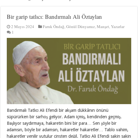
Bir garip tatlıcı: Bandırmalı Ali Öztaylan
2 Mayıs 2024
Faruk Öndağ
,
Gönül Dünyamız
,
Manşet
,
Yazarlar
1
Bandırmalı Tatlıcı Ali Efendi bir akşam dükkânın önünü
süpürürken bir sarhoş geliyor. Adam içmiş, kendinden geçmiş.
Başlıyor saydırmaya, hakaretin bini bir para… Sen şöyle bir
adamsın, böyle bir adamsın, hakaretler hakaretler… Tablo vahim,
hakaretler yenilir yutulur cinsten değil. Tatlıcı Ali Efendi sakin sakin