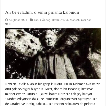
Ah be evladım, o senin pırlanta kalbindir
22 Şubat 2021
Faruk Öndağ
,
Hatıra Arşivi
,
Manşet
,
Yazarlar
0
Neyzen Tevfik Allah'ın bir garip kuludur. Bizim Mehmet Akif'imizin
onu çok sevdiğini biliyoruz. Mert, dobra bir insandır, kimseye
minnet etmez. Onun bu güzel hatırası bizlere çok şey katıyor.
"Yardım ediyorsan da güzel etmelisin" düşüncesini öğretiyor. Bir
de zarafeti ve inceliği tabi ki... Bir insanın hakikaten de pırlanta