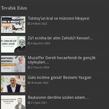
Tevafuk Eden
Tolstoy’un kral ve münzevi hikayesi
24 Mart 2022
Zü’l ecniha bir alim Zahidü’l Kevserî…
4 Ağustos 2025
Muzaffer Dereli hocaefendi ile gençlik
söyleşileri…
27 Kasım 2024
Gülü incitme gönül/ Bestami Yazgan
30 Aralık 2022
Başkasının derdine üzülen adam…
21 Eylül 2021