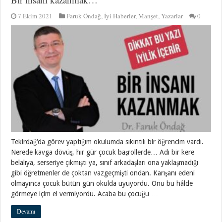
7 Ekim 2021
Faruk Öndağ
,
İyi Haberler
,
Manşet
,
Yazarlar
0
Tekirdağ‘da görev yaptığım okulumda sıkıntılı bir öğrencim vardı.
Nerede kavga dövüş, hır gür çocuk başrollerde… Adı bir kere
belalıya, serseriye çıkmıştı ya, sınıf arkadaşları ona yaklaşmadığı
gibi öğretmenler de çoktan vazgeçmişti ondan. Karışanı edeni
olmayınca çocuk bütün gün okulda uyuyordu. Onu bu hâlde
görmeye içim el vermiyordu. Acaba bu çocuğu …
Devamı