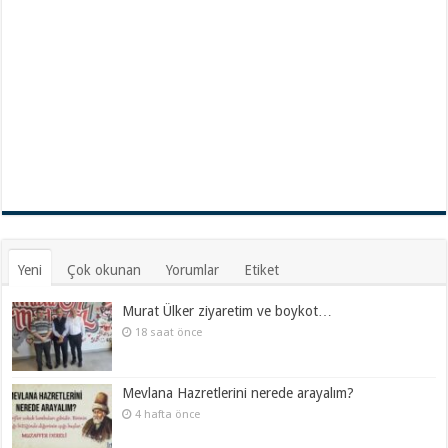
Yeni
Çok okunan
Yorumlar
Etiket
Murat Ülker ziyaretim ve boykot…
18 saat önce
Mevlana Hazretlerini nerede arayalım?
4 hafta önce