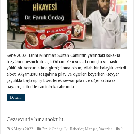
Sene 2002, tarihi Mihrimah Sultan Camii‘nin yanındaki sokakta
tezgâhını besmele ile açtı Orhan. Yeni yuva kurmuştu ve hayli
yüklü bir borcun altına girmişti ama olsun, Allah bir kolaylık verirdi
elbet. Akşamüstü tezgâhına pilav ve ciğerleri koyarken -seyyar
çaycılıkla başlayıp işi büyüterek seyyar pilav ve ciğer satmaya
başlamıştı- ileride caminin karaltısında …
Devamı
Cezaevinde bir anaokulu…
6 Mayıs 2022
Faruk Öndağ
,
İyi Haberler
,
Manşet
,
Yazarlar
0