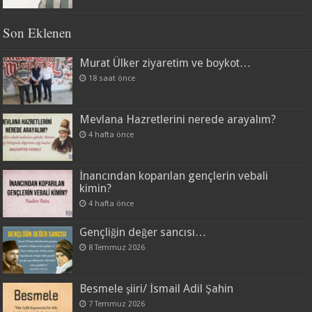
Son Eklenen
Murat Ülker ziyaretim ve boykot…
18 saat önce
Mevlana Hazretlerini nerede arayalım?
4 hafta önce
İnancından koparılan gençlerin vebali
kimin?
4 hafta önce
Gençliğin değer sancısı…
8 Temmuz 2026
Besmele şiiri/ İsmail Adil Şahin
7 Temmuz 2026