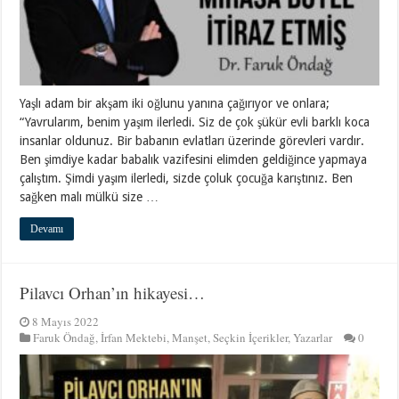
Yaşlı adam bir akşam iki oğlunu yanına çağırıyor ve onlara;
“Yavrularım, benim yaşım ilerledi. Siz de çok şükür evli barklı koca
insanlar oldunuz. Bir babanın evlatları üzerinde görevleri vardır.
Ben şimdiye kadar babalık vazifesini elimden geldiğince yapmaya
çalıştım. Şimdi yaşım ilerledi, sizde çoluk çocuğa karıştınız. Ben
sağken malı mülkü size …
Devamı
Pilavcı Orhan’ın hikayesi…
8 Mayıs 2022
Faruk Öndağ
,
İrfan Mektebi
,
Manşet
,
Seçkin İçerikler
,
Yazarlar
0