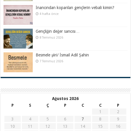
İnancından koparılan gençlerin vebali kimin?
4 hafta önce
Gençliğin değer sancısı…
8 Temmuz 2026
Besmele şiiri/ İsmail Adil Şahin
7 Temmuz 2026
Ağustos 2026
P
S
Ç
P
C
C
P
1
2
3
4
5
6
7
8
9
10
11
12
13
14
15
16