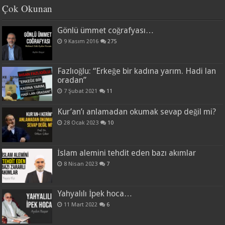
Çok Okunan
Gönlü ümmet coğrafyası…
9 Kasım 2016
275
Fazlıoğlu: “Erkeğe bir kadına yarım. Hadi lan
oradan”
7 Şubat 2021
11
Kur’an’ı anlamadan okumak sevap değil mi?
28 Ocak 2023
10
İslam alemini tehdit eden bazı akımlar
8 Nisan 2023
7
Yahyalılı İpek hoca…
11 Mart 2022
6