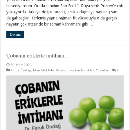
hissediyordum. Orada tanıdım Sarı Ferit ‘i. Rüya şehir Prizren’e çok
yakışıyordu. Arkaya doğru taradığı artık kırlaşmaya başlamış sarı
dalgalı saçları, ilerlemiş yaşına rağmen fit vücuduyla o da gerçek
hayatın çok ötesinde bir roman kahramanı gibi …
Devamı
Çobanın eriklerle imtihanı…
30 Mart 2023
Faruk Öndağ
,
İrfan Mektebi
,
Manşet
,
Seçkin İçerikler
,
Yazarlar
1