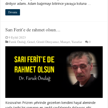
dinliyor adamı. Adam bağırmayı bitirince yavaşça koluna …
Devamı
Sarı Ferit’e de rahmet olsun…
9 Eylül 2023
Faruk Öndağ
,
Genel
,
Gönül Dünyamız
,
Manşet
,
Yazarlar
0
Kosova’nın Prizren şehrinde gezerken kendimi hayal aleminde
yada tarihi bir romanın en zevkli sayfalarında dolaşıyor gibi