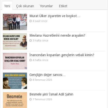
Yeni
Çok okunan
Yorumlar
Etiket
Murat Ülker ziyaretim ve boykot…
4 saat önce
Mevlana Hazretlerini nerede arayalım?
3 hafta önce
İnancından koparılan gençlerin vebali kimin?
4 hafta önce
Gençliğin değer sancısı…
8 Temmuz 2026
Besmele şiiri/ İsmail Adil Şahin
7 Temmuz 2026