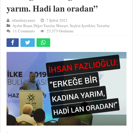
yarım. Hadi lan oradan”
irfandunyamiz
7 Şubat 2021
Aydın Başar
,
Diğer Yazılar
,
Manşet
,
Seçkin İçerikler
,
Yazarlar
11 Comments
23,373 Görünme