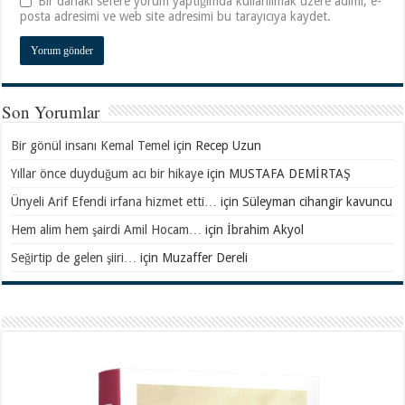
Bir dahaki sefere yorum yaptığımda kullanılmak üzere adımı, e-
posta adresimi ve web site adresimi bu tarayıcıya kaydet.
Son Yorumlar
Bir gönül insanı Kemal Temel
için
Recep Uzun
Yıllar önce duyduğum acı bir hikaye
için
MUSTAFA DEMİRTAŞ
Ünyeli Arif Efendi irfana hizmet etti…
için
Süleyman cihangir kavuncu
Hem alim hem şairdi Amil Hocam…
için
İbrahim Akyol
Seğirtip de gelen şiiri…
için
Muzaffer Dereli