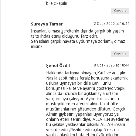
bile çıkabilir.
Cevapla
Sureyya Tamer
2 Ocak 2020 at 16:44
İnsanlar, olması gerekenin dışında çarpık bir yaşam
tarzı ihdas etmiş olduğunu farz edin.
Sen islamı çarpık hayata uydurmaya zorlamış olmaz
mısın?
Cevapla
Şenol Özdil
8 Ocak 2025 at 18:44
Hakkında tartışma olmayan,Kat’i ve anlaşılır
Nas la sabit miras feraiz konusuna akademik
üsluba uymayan bir dille Lanlı lunlu
konuşması kalite ve ayarını gösteriyor.tepki
alınca da uzunca bir açıklamayla ortamı
yatıştırmaya çalışıyor. Aynı fikri savunan
müsteşriklerden aferimi aldın.fakat ülke
müslümanlarının gözünden düştün. Gerçek
Alimin gıybetini yapanları uyarıyoruz ya
onların etleri zehirli diye, ALLAHIN ayetlerine
bu şekilde yaklaşanlar bilsinki ALLAH insanı
vezirde eder,Rezilde eder.çıkıp 5 dk. da
yanlış anlaşıldım.hata ettim özür dilerim