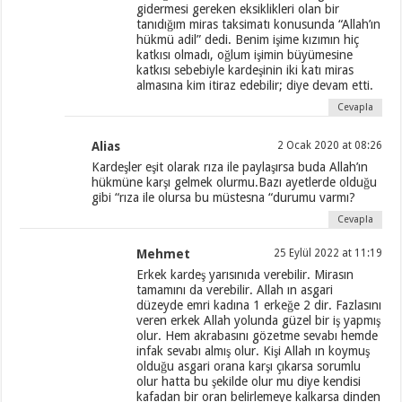
gidermesi gereken eksiklikleri olan bir
tanıdığım miras taksimatı konusunda “Allah’ın
hükmü adil” dedi. Benim işime kızımın hiç
katkısı olmadı, oğlum işimin büyümesine
katkısı sebebiyle kardeşinin iki katı miras
almasına kim itiraz edebilir; diye devam etti.
Cevapla
Alias
2 Ocak 2020 at 08:26
Kardeşler eşit olarak rıza ile paylaşırsa buda Allah’ın
hükmüne karşı gelmek olurmu.Bazı ayetlerde olduğu
gibi “rıza ile olursa bu müstesna “durumu varmı?
Cevapla
Mehmet
25 Eylül 2022 at 11:19
Erkek kardeş yarısınıda verebilir. Mirasın
tamamını da verebilir. Allah ın asgari
düzeyde emri kadına 1 erkeğe 2 dir. Fazlasını
veren erkek Allah yolunda güzel bir iş yapmış
olur. Hem akrabasını gözetme sevabı hemde
infak sevabı almış olur. Kişi Allah ın koymuş
olduğu asgari orana karşı çıkarsa sorumlu
olur hatta bu şekilde olur mu diye kendisi
kafadan bir oran belirlemeye kalkarsa dinden