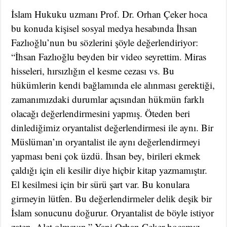
İslam Hukuku uzmanı Prof. Dr. Orhan Çeker hoca
bu konuda kişisel sosyal medya hesabında İhsan
Fazlıoğlu’nun bu sözlerini şöyle değerlendiriyor:
“İhsan Fazlıoğlu beyden bir video seyrettim. Miras
hisseleri, hırsızlığın el kesme cezası vs. Bu
hükümlerin kendi bağlamında ele alınması gerektiği,
zamanımızdaki durumlar açısından hükmün farklı
olacağı değerlendirmesini yapmış. Öteden beri
dinlediğimiz oryantalist değerlendirmesi ile aynı. Bir
Müslüman’ın oryantalist ile aynı değerlendirmeyi
yapması beni çok üzdü. İhsan bey, birileri ekmek
çaldığı için eli kesilir diye hiçbir kitap yazmamıştır.
El kesilmesi için bir sürü şart var. Bu konulara
girmeyin lütfen. Bu değerlendirmeler delik deşik bir
İslam sonucunu doğurur. Oryantalist de böyle istiyor
zaten. Alet olmayın.” Yani Orhan Çeker hocamız