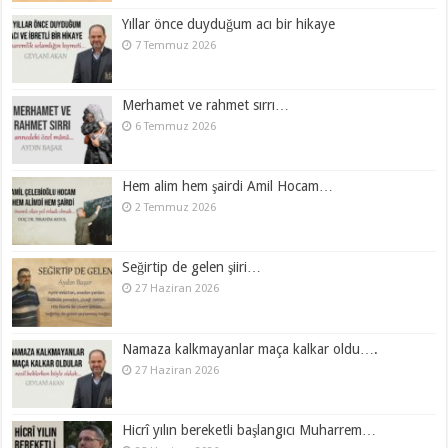
Yıllar önce duyduğum acı bir hikaye
7 Temmuz 2026
Merhamet ve rahmet sırrı…
6 Temmuz 2026
Hem alim hem şairdi Amil Hocam…
2 Temmuz 2026
Seğirtip de gelen şiiri…
27 Haziran 2026
Namaza kalkmayanlar maça kalkar oldu….
27 Haziran 2026
Hicrî yılın bereketli başlangıcı Muharrem…