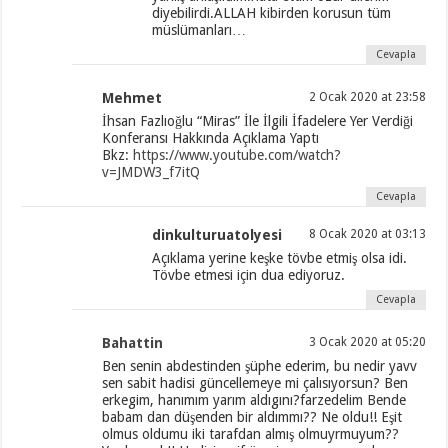
diyebilirdi.ALLAH kibirden korusun tüm
müslümanları…
Cevapla
Mehmet
2 Ocak 2020 at 23:58
İhsan Fazlıoğlu “Miras” İle İlgili İfadelere Yer Verdiği
Konferansı Hakkında Açıklama Yaptı
Bkz:
https://www.youtube.com/watch?
v=JMDW3_f7itQ
Cevapla
dinkulturuatolyesi
8 Ocak 2020 at 03:13
Açıklama yerine keşke tövbe etmiş olsa idi.
Tövbe etmesi için dua ediyoruz.
Cevapla
Bahattin
3 Ocak 2020 at 05:20
Ben senin abdestinden şüphe ederim, bu nedir yavv
sen sabit hadisi güncellemeye mi çalısıyorsun? Ben
erkegim, hanımım yarım aldıgını?farzedelim Bende
babam dan düşenden bir aldımmı?? Ne oldu!! Eşit
olmus oldumu iki tarafdan almış olmuyrmuyum??