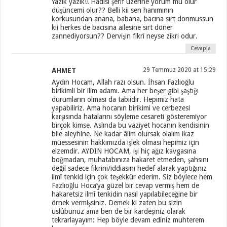
Yazık yazık!! Hadisi şerif üzerine yorum mu olur
düşüncemi olur?? Belli kii sen hanımının
korkusundan anana, babana, bacına sırt donmussun
kii herkes de bacısına ailesine sırt döner
zannediyorsun?? Dervişin fikri neyse zikri odur.
Cevapla
AHMET
29 Temmuz 2020 at 15:29
Aydın Hocam, Allah razı olsun. İhsan Fazlıoğlu
birikimli bir ilim adamı. Ama her beşer gibi şaştığı
durumların olması da tabiidir. Hepimiz hata
yapabiliriz. Ama hocanın birikimi ve cerbezesi
karşısında hatalarını söyleme cesareti gösteremiyor
birçok kimse. Aslında bu vaziyet hocanın kendisinin
bile aleyhine. Ne kadar âlim olursak olalım ikaz
müessesinin hakkımızda işlek olması hepimiz için
elzemdir. AYDIN HOCAM, işi hiç ağız kavgasına
boğmadan, muhatabınıza hakaret etmeden, şahsını
değil sadece fikrini/iddiasını hedef alarak yaptığınız
ilmî tenkid için çok teşekkür ederim. Siz böylece hem
Fazlıoğlu Hoca’ya güzel bir cevap vermiş hem de
hakaretsiz ilmî tenkidin nasıl yapılabileceğine bir
örnek vermişsiniz. Demek ki zaten bu sizin
üslûbunuz ama ben de bir kardeşiniz olarak
tekrarlayayım: Hep böyle devam ediniz muhterem