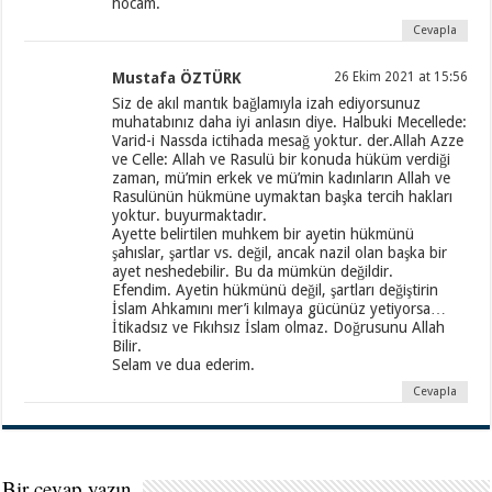
hocam.
Cevapla
Mustafa ÖZTÜRK
26 Ekim 2021 at 15:56
Siz de akıl mantık bağlamıyla izah ediyorsunuz
muhatabınız daha iyi anlasın diye. Halbuki Mecellede:
Varid-i Nassda ictihada mesağ yoktur. der.Allah Azze
ve Celle: Allah ve Rasulü bir konuda hüküm verdiği
zaman, mü’min erkek ve mü’min kadınların Allah ve
Rasulünün hükmüne uymaktan başka tercih hakları
yoktur. buyurmaktadır.
Ayette belirtilen muhkem bir ayetin hükmünü
şahıslar, şartlar vs. değil, ancak nazil olan başka bir
ayet neshedebilir. Bu da mümkün değildir.
Efendim. Ayetin hükmünü değil, şartları değiştirin
İslam Ahkamını mer’i kılmaya gücünüz yetiyorsa…
İtikadsız ve Fıkıhsız İslam olmaz. Doğrusunu Allah
Bilir.
Selam ve dua ederim.
Cevapla
Bir cevap yazın