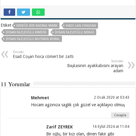
Etiket
ERKEĞE BIR KADINA YARIM
HADI LAN ORADAN
IHSAN FAZLIOĞLU KIMDIR
IHSAN FAZLIOĞLU MIRAS
IHSAN FAZLIOĞLU MUSTAFA KEMAL
Önceki
Esad Coşan hoca cömert bir zattı
Sonraki
Başkasının ayakkabısını arayan
adam
11 Yorumlar
Mehmet
2 Ocak 2020 at 03:43
Hocam agzınıza saglık çok güzel ve açıklayıcı olmuş
Cevapla
Zarif ZEYREK
16 Eylül 2024 at 11:04
Bir oğlu, bir kızı olan, dinen fakir gibi