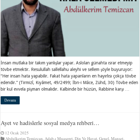
İnsan mutlaka bir takım yanlışlar yapar. Aslolan günahta ısrar etmeyip
tövbe etmektir. Resulullah sallellahu aleyhi ve sellem şöyle buyuruyor:
“Her insan hata yapabilir. Fakat hata yapanların en hayırlısı çokça tövbe
edendir.” (Tirmizî, Kıyâmet, 49/2499; İbn-i Mâce, Zühd, 30) Tövbe eden
bir kul evvela pişman olmalıdır. Kalbinde bir hüzün, Rabbine karşı …
Devamı
Ayet ve hadislerle sosyal medya rehberi…
12 Ocak 2025
Abdulkerim Temizcan
,
Adab-ı Muaşeret
,
Din Ve Hayat
,
Genel
,
Manşet
,