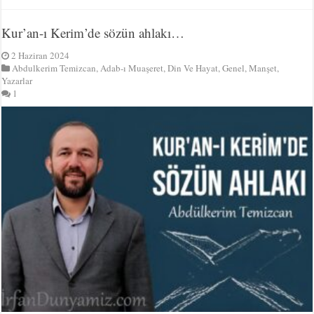
Kur’an-ı Kerim’de sözün ahlakı…
2 Haziran 2024
Abdulkerim Temizcan
,
Adab-ı Muaşeret
,
Din Ve Hayat
,
Genel
,
Manşet
,
Yazarlar
1