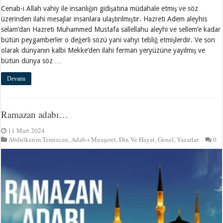
Cenab-ı Allah vahiy ile insanlığın gidişatına müdahale etmiş ve söz
üzerinden ilahi mesajlar insanlara ulaştırılmıştır. Hazreti Adem aleyhis
selam’dan Hazreti Muhammed Mustafa sallellahu aleyhi ve sellem’e kadar
bütün peygamberler o değerli sözü yani vahyi tebliğ etmişlerdir. Ve son
olarak dünyanın kalbi Mekke’den ilahi ferman yeryüzüne yayılmış ve
bütün dünya söz …
Devamı
Ramazan adabı…
11 Mart 2024
Abdulkerim Temizcan
,
Adab-ı Muaşeret
,
Din Ve Hayat
,
Genel
,
Yazarlar
0