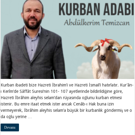
Kurban ibadeti bize Hazreti İbrahim’i ve Hazreti İsmail’i hatırlatır. Kur’ân-
ı Kerîm’de Sâffât Suresi’nin 101- 107 ayetlerinde bildirildiğine göre,
Hazreti İbrâhim aleyhis selam’dan rüyasında oğlunu kurban etmesi
istenir. Bu emre itaat etmek ister ancak Cenâb-ı Hak buna izin
vermeyerek, İbrâhim aleyhis selam’a büyük bir kurbanlık göndermiş ve o
da oğlu yerine …
Devamı