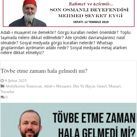
Adab-ı muaşeret ne demektir? Görgü kuralları neden önemlidir? Toplu
taşımada nelere dikkat edilmelidir? Aile içindeki davranışlarımız nasıl
olmalıdır? Sosyal medyada görgü kuralları nelerdir? Whatsap
gruplarından ayrılmanın adabı nedir? Sosyal medyada mesaj atarken
nelere dikkat etmeliyiz?
Tövbe etme zamanı hala gelmedi mi?
9 Şubat 2025
Abdulkerim Temizcan
,
Adab-ı Muaşeret
,
Din Ve Hayat
,
Genel
,
Manşet
,
Yazarlar
0