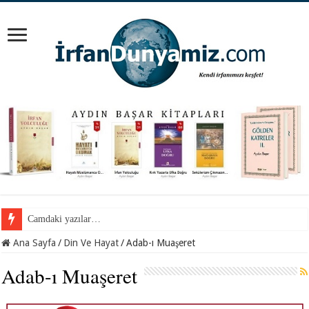
Camdaki yazılar…
Cemil Gül Hocaefendi ile samimi bir sohbet…
Ana Sayfa
/
Din Ve Hayat
/
Adab-ı Muaşeret
Adab-ı Muaşeret