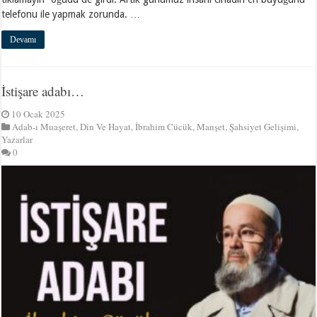
telefonu ile yapmak zorunda. …
Devamı
İstişare adabı…
10 Ocak 2025
Adab-ı Muaşeret
,
Din Ve Hayat
,
İbrahim Cücük
,
Manşet
,
Şahsiyet Gelişimi
,
Yazarlar
0