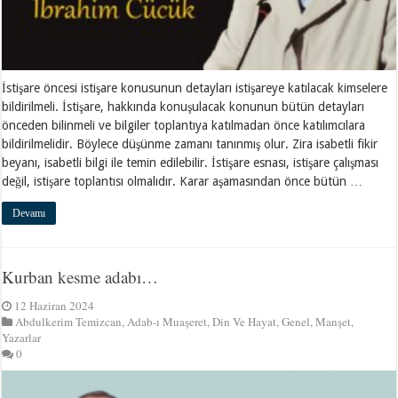
İstişare öncesi istişare konusunun detayları istişareye katılacak kimselere
bildirilmeli. İstişare, hakkında konuşulacak konunun bütün detayları
önceden bilinmeli ve bilgiler toplantıya katılmadan önce katılımcılara
bildirilmelidir. Böylece düşünme zamanı tanınmış olur. Zira isabetli fikir
beyanı, isabetli bilgi ile temin edilebilir. İstişare esnası, istişare çalışması
değil, istişare toplantısı olmalıdır. Karar aşamasından önce bütün …
Devamı
Kurban kesme adabı…
12 Haziran 2024
Abdulkerim Temizcan
,
Adab-ı Muaşeret
,
Din Ve Hayat
,
Genel
,
Manşet
,
Yazarlar
0