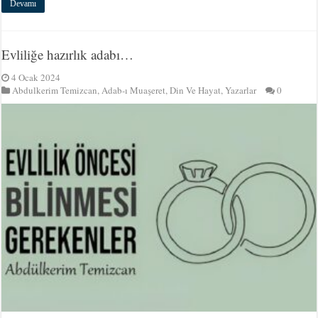
Devamı
Evliliğe hazırlık adabı…
4 Ocak 2024
Abdulkerim Temizcan
,
Adab-ı Muaşeret
,
Din Ve Hayat
,
Yazarlar
0