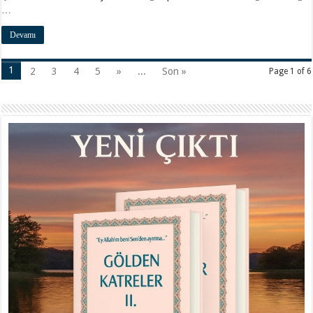
…
Devamı
1
2
3
4
5
»
...
Son »
Page 1 of 6