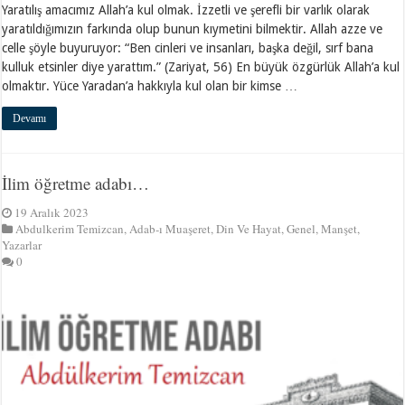
Yaratılış amacımız Allah’a kul olmak. İzzetli ve şerefli bir varlık olarak
yaratıldığımızın farkında olup bunun kıymetini bilmektir. Allah azze ve
celle şöyle buyuruyor: “Ben cinleri ve insanları, başka değil, sırf bana
kulluk etsinler diye yarattım.” (Zariyat, 56) En büyük özgürlük Allah’a kul
olmaktır. Yüce Yaradan’a hakkıyla kul olan bir kimse …
Devamı
İlim öğretme adabı…
19 Aralık 2023
Abdulkerim Temizcan
,
Adab-ı Muaşeret
,
Din Ve Hayat
,
Genel
,
Manşet
,
Yazarlar
0