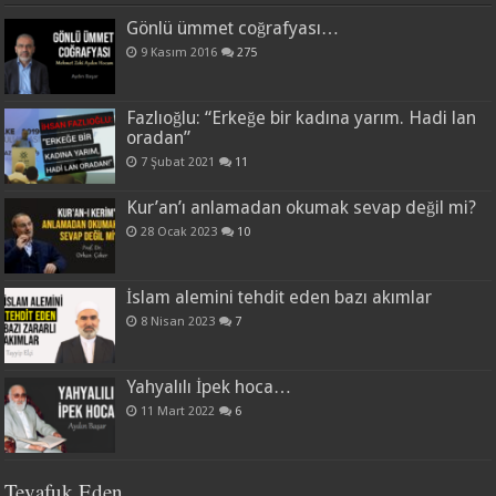
Gönlü ümmet coğrafyası…
9 Kasım 2016
275
Fazlıoğlu: “Erkeğe bir kadına yarım. Hadi lan
oradan”
7 Şubat 2021
11
Kur’an’ı anlamadan okumak sevap değil mi?
28 Ocak 2023
10
İslam alemini tehdit eden bazı akımlar
8 Nisan 2023
7
Yahyalılı İpek hoca…
11 Mart 2022
6
Tevafuk Eden