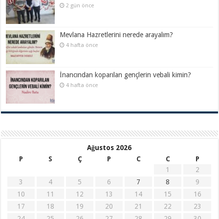
2 gün önce
Mevlana Hazretlerini nerede arayalım?
4 hafta önce
İnancından koparılan gençlerin vebali kimin?
4 hafta önce
Ağustos 2026
P
S
Ç
P
C
C
P
1
2
3
4
5
6
7
8
9
10
11
12
13
14
15
16
17
18
19
20
21
22
23
24
25
26
27
28
29
30