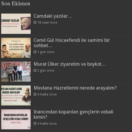
Son Eklenen
Camdaki yazılar…
18 saat önce
Cemil Gül Hocaefendi ile samimi bir
sohbet…
1 gün önce
Murat Ülker ziyaretim ve boykot…
2 gün önce
Mevlana Hazretlerini nerede arayalım?
4 hafta önce
İnancından koparılan gençlerin vebali
kimin?
4 hafta önce