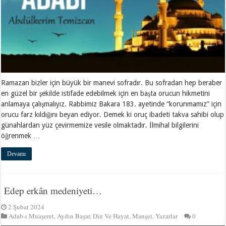
Ramazan bizler için büyük bir manevi sofradır. Bu sofradan hep beraber
en güzel bir şekilde istifade edebilmek için en başta orucun hikmetini
anlamaya çalışmalıyız. Rabbimiz Bakara 183. ayetinde “korunmamız” için
orucu farz kıldığını beyan ediyor. Demek ki oruç ibadeti takva sahibi olup
günahlardan yüz çevirmemize vesile olmaktadır. İlmihal bilgilerini
öğrenmek …
Devamı
Edep erkân medeniyeti…
2 Şubat 2024
Adab-ı Muaşeret
,
Aydın Başar
,
Din Ve Hayat
,
Manşet
,
Yazarlar
0