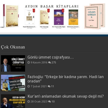
Çok Okunan
Gönlü ümmet coğrafyası…
9 Kasım 2016
275
Fazlıoğlu: “Erkeğe bir kadına yarım. Hadi lan
oradan”
7 Şubat 2021
11
Kur’an’ı anlamadan okumak sevap değil mi?
28 Ocak 2023
10