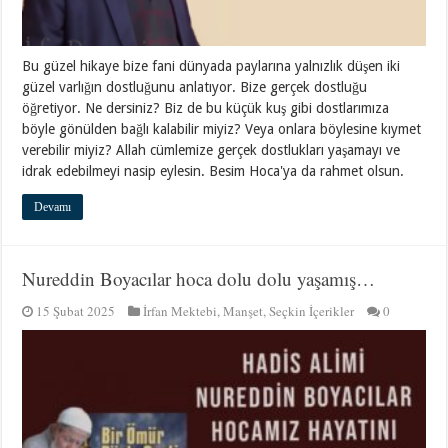
Bu güzel hikaye bize fani dünyada paylarına yalnızlık düşen iki
güzel varlığın dostluğunu anlatıyor. Bize gerçek dostluğu
öğretiyor. Ne dersiniz? Biz de bu küçük kuş gibi dostlarımıza
böyle gönülden bağlı kalabilir miyiz? Veya onlara böylesine kıymet
verebilir miyiz? Allah cümlemize gerçek dostlukları yaşamayı ve
idrak edebilmeyi nasip eylesin. Besim Hoca'ya da rahmet olsun.
Devamı
Nureddin Boyacılar hoca dolu dolu yaşamış…
15 Şubat 2025
İrfan Mektebi
,
Manşet
,
Seçkin İçerikler
0