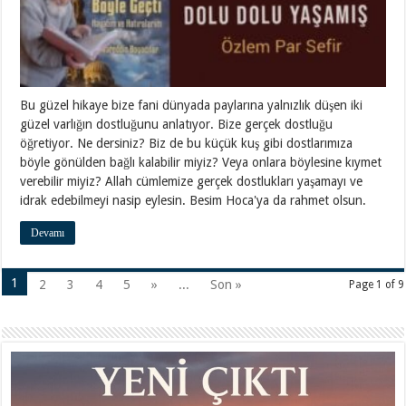
Bu güzel hikaye bize fani dünyada paylarına yalnızlık düşen iki
güzel varlığın dostluğunu anlatıyor. Bize gerçek dostluğu
öğretiyor. Ne dersiniz? Biz de bu küçük kuş gibi dostlarımıza
böyle gönülden bağlı kalabilir miyiz? Veya onlara böylesine kıymet
verebilir miyiz? Allah cümlemize gerçek dostlukları yaşamayı ve
idrak edebilmeyi nasip eylesin. Besim Hoca'ya da rahmet olsun.
Devamı
1
2
3
4
5
»
...
Son »
Page 1 of 9