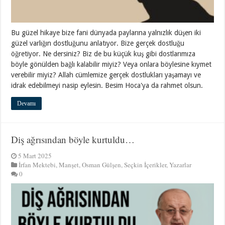
Bu güzel hikaye bize fani dünyada paylarına yalnızlık düşen iki
güzel varlığın dostluğunu anlatıyor. Bize gerçek dostluğu
öğretiyor. Ne dersiniz? Biz de bu küçük kuş gibi dostlarımıza
böyle gönülden bağlı kalabilir miyiz? Veya onlara böylesine kıymet
verebilir miyiz? Allah cümlemize gerçek dostlukları yaşamayı ve
idrak edebilmeyi nasip eylesin. Besim Hoca'ya da rahmet olsun.
Devamı
Diş ağrısından böyle kurtuldu…
5 Mart 2025
İrfan Mektebi
,
Manşet
,
Osman Gülşen
,
Seçkin İçerikler
,
Yazarlar
0