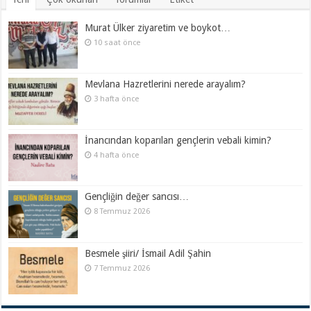
Murat Ülker ziyaretim ve boykot…
10 saat önce
Mevlana Hazretlerini nerede arayalım?
3 hafta önce
İnancından koparılan gençlerin vebali kimin?
4 hafta önce
Gençliğin değer sancısı…
8 Temmuz 2026
Besmele şiiri/ İsmail Adil Şahin
7 Temmuz 2026