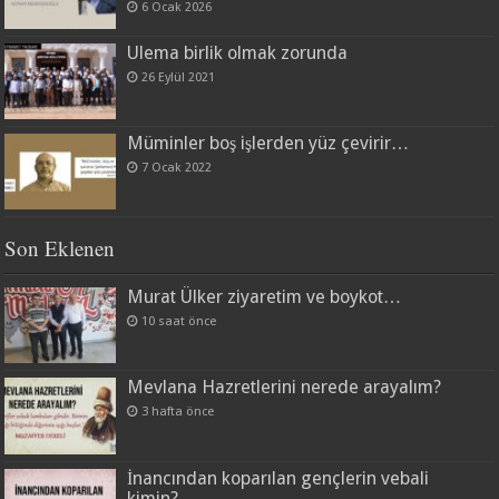
6 Ocak 2026
Ulema birlik olmak zorunda
26 Eylül 2021
Müminler boş işlerden yüz çevirir…
7 Ocak 2022
Son Eklenen
Murat Ülker ziyaretim ve boykot…
10 saat önce
Mevlana Hazretlerini nerede arayalım?
3 hafta önce
İnancından koparılan gençlerin vebali
kimin?