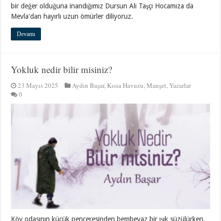
bir değer olduğuna inandığımız Dursun Ali Taşçı Hocamıza da
Mevla'dan hayırlı uzun ömürler diliyoruz.
Devamı
Yokluk nedir bilir misiniz?
23 Mayıs 2025
Aydın Başar
,
Kıssa Havuzu
,
Manşet
,
Yazarlar
0
Köy odasının küçük penceresinden bembeyaz bir ışık süzülürken,