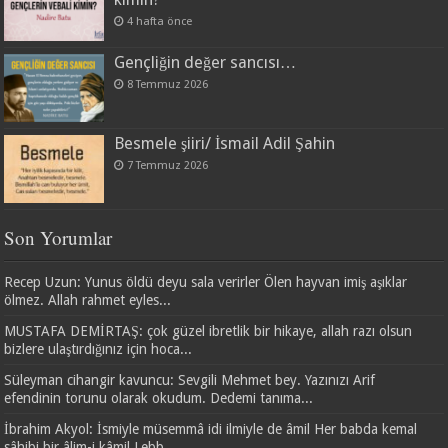
4 hafta önce
Gençliğin değer sancısı…
8 Temmuz 2026
Besmele şiiri/ İsmail Adil Şahin
7 Temmuz 2026
Son Yorumlar
Recep Uzun: Yunus öldü deyu sala verirler Ölen hayvan imiş aşıklar
ölmez. Allah rahmet eyles...
MUSTAFA DEMİRTAŞ: çok güzel ibretlik bir hikaye, allah razı olsun
bizlere ulaştırdığınız için hoca...
Süleyman cihangir kavuncu: Sevgili Mehmet bey. Yazınızı Arif
efendinin torunu olarak okudum. Dedemi tanıma...
İbrahim Akyol: İsmiyle müsemmâ idi ilmiyle de âmil Her babda kemal
sâhibi bir âlim-i kâmil Lebb...