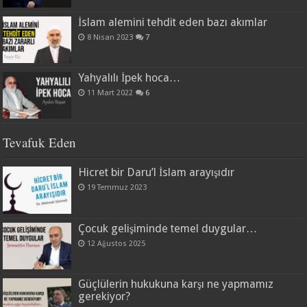
İslam alemini tehdit eden bazı akımlar
8 Nisan 2023
7
Yahyalılı İpek hoca…
11 Mart 2022
6
Tevafuk Eden
Hicret bir Daru’l İslam arayışıdır
19 Temmuz 2023
Çocuk gelişiminde temel duygular…
12 Ağustos 2025
Güçlülerin hukukuna karşı ne yapmamız
gerekiyor?