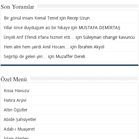
Son Yorumlar
Bir gönül insanı Kemal Temel
için
Recep Uzun
Yıllar önce duyduğum acı bir hikaye
için
MUSTAFA DEMİRTAŞ
Ünyeli Arif Efendi irfana hizmet etti…
için
Süleyman cihangir kavuncu
Hem alim hem şairdi Amil Hocam…
için
İbrahim Akyol
Seğirtip de gelen şiiri…
için
Muzaffer Dereli
Özel Menü
Kıssa Havuzu
Hatıra Arşivi
Altın Öğütler
Abide Şahsiyetler
Adab-ı Muaşeret
İslam Alimleri