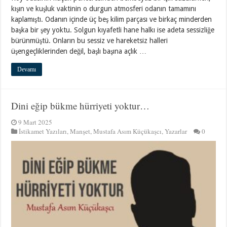
kışın ve kuşluk vaktinin o durgun atmosferi odanın tamamını
kaplamıştı. Odanın içinde üç beş kilim parçası ve birkaç minderden
başka bir şey yoktu. Solgun kıyafetli hane halkı ise adeta sessizliğe
bürünmüştü. Onların bu sessiz ve hareketsiz halleri
üşengeçliklerinden değil, başlı başına açlık …
Devamı
Dini eğip bükme hürriyeti yoktur…
9 Mart 2025
İstikamet Yazıları
,
Manşet
,
Mustafa Asım Küçükaşcı
,
Yazarlar
0