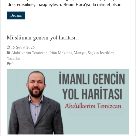
idrak edebilmeyi nasip eylesin. Besim Hoca'ya da rahmet olsun.
Devamı
Müslüman gencin yol haritası…
15 Şubat 2025
Abdulkerim Temizcan
,
İrfan Mektebi
,
Manşet
,
Seçkin İçerikler
,
Yazarlar
0