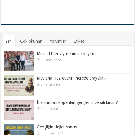
Yeni
Çok okunan
Yorumlar
Etiket
Murat Ülker ziyaretim ve boykot…
10 saat önce
Mevlana Hazretlerini nerede arayalım?
3 hafta önce
İnancından koparılan gençlerin vebali kimin?
4 hafta önce
Gençliğin değer sancısı…
8 Temmuz 2026