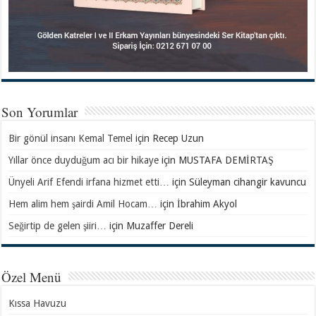
Son Yorumlar
Bir gönül insanı Kemal Temel
için
Recep Uzun
Yıllar önce duyduğum acı bir hikaye
için
MUSTAFA DEMİRTAŞ
Ünyeli Arif Efendi irfana hizmet etti…
için
Süleyman cihangir kavuncu
Hem alim hem şairdi Amil Hocam…
için
İbrahim Akyol
Seğirtip de gelen şiiri…
için
Muzaffer Dereli
Özel Menü
Kıssa Havuzu