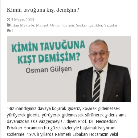
Kimin tavuğuna kışt demişim?
3 Mayıs 2025
İrfan Mektebi
,
Manşet
,
Osman Gülşen
,
Seçkin İçerikler
,
Yazarlar
1
“Biz inandığımız davaya koşarak gideriz, koşarak gidemezsek
yürüyerek gideriz, yürüyerek gidemezsek sürünerek gideriz ama
davamızdan asla vazgeçmeyiz.” diyen Prof. Dr. Necmeddin
Erbakan Hocamızın bu güzel sözleriyle başlamak istiyorum
sözlerime. 1970’li yıllarda Rahmetli Erbakan Hocamızın vekil