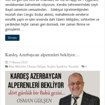
sevdalısından bahsetmek istiyorum. Kendisi Şehremini’ndeki Şeyh
Raşid camimizin cemaatinden… Edebiyat öğretmenliğinden
müstafi olan Cengiz Bodur abimiz, mahallemizde senelerce
esnaflık yaptı ve işleri arasında dahi İslam’ı tebliğden, sohbetten ve
yardımdan hiçbir zaman geri durmadı. Her zaman fikrine ve
görüşlerini …
Devamı
Kardeş Azerbaycan alperenleri bekliyor…
15 Kasım 2025
İrfan Mektebi
,
Osman Gülşen
,
Seçkin İçerikler
,
Yazarlar
0