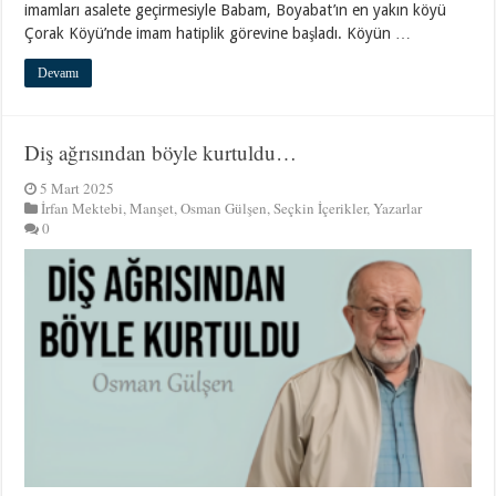
imamları asalete geçirmesiyle Babam, Boyabat’ın en yakın köyü
Çorak Köyü’nde imam hatiplik görevine başladı. Köyün …
Devamı
Diş ağrısından böyle kurtuldu…
5 Mart 2025
İrfan Mektebi
,
Manşet
,
Osman Gülşen
,
Seçkin İçerikler
,
Yazarlar
0