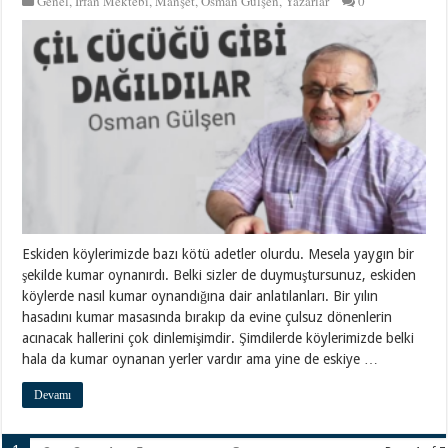
Genel
,
İrfan Mektebi
,
Manşet
,
Osman Gülşen
,
Yazarlar
0
Eskiden köylerimizde bazı kötü adetler olurdu. Mesela yaygın bir
şekilde kumar oynanırdı. Belki sizler de duymuştursunuz, eskiden
köylerde nasıl kumar oynandığına dair anlatılanları. Bir yılın
hasadını kumar masasında bırakıp da evine çulsuz dönenlerin
acınacak hallerini çok dinlemişimdir. Şimdilerde köylerimizde belki
hala da kumar oynanan yerler vardır ama yine de eskiye …
Devamı