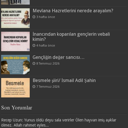
Mevlana Hazretlerini nerede arayalım?
3 hafta önce
İnancından koparılan gençlerin vebali
kimin?
4 hafta önce
Gençliğin değer sancısı…
8 Temmuz 2026
Besmele şiiri/ İsmail Adil Şahin
7 Temmuz 2026
Son Yorumlar
Recep Uzun: Yunus öldü deyu sala verirler Ölen hayvan imiş aşıklar
ölmez. Allah rahmet eyles...