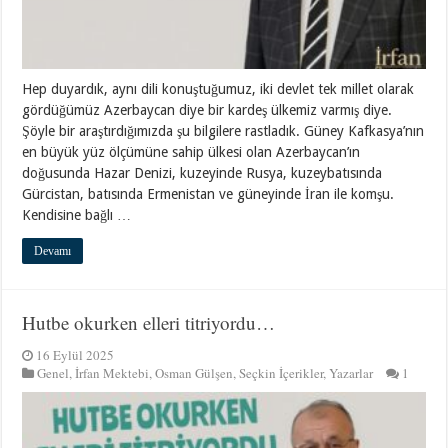
Hep duyardık, aynı dili konuştuğumuz, iki devlet tek millet olarak
gördüğümüz Azerbaycan diye bir kardeş ülkemiz varmış diye.
Şöyle bir araştırdığımızda şu bilgilere rastladık. Güney Kafkasya’nın
en büyük yüz ölçümüne sahip ülkesi olan Azerbaycan’ın
doğusunda Hazar Denizi, kuzeyinde Rusya, kuzeybatısında
Gürcistan, batısında Ermenistan ve güneyinde İran ile komşu.
Kendisine bağlı …
Devamı
Hutbe okurken elleri titriyordu…
16 Eylül 2025
Genel
,
İrfan Mektebi
,
Osman Gülşen
,
Seçkin İçerikler
,
Yazarlar
1