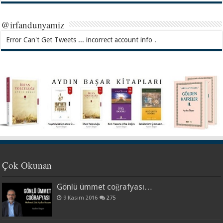
@irfandunyamiz
Error Can't Get Tweets ... incorrect account info .
Çok Okunan
Gönlü ümmet coğrafyası…
9 Kasım 2016
275