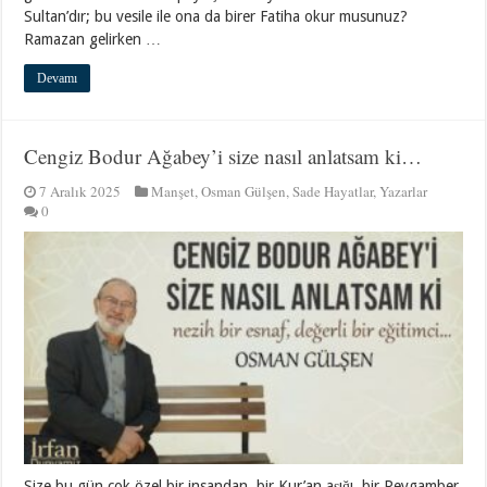
Sultan’dır; bu vesile ile ona da birer Fatiha okur musunuz?
Ramazan gelirken …
Devamı
Cengiz Bodur Ağabey’i size nasıl anlatsam ki…
7 Aralık 2025
Manşet
,
Osman Gülşen
,
Sade Hayatlar
,
Yazarlar
0
Size bu gün çok özel bir insandan, bir Kur’an aşığı, bir Peygamber