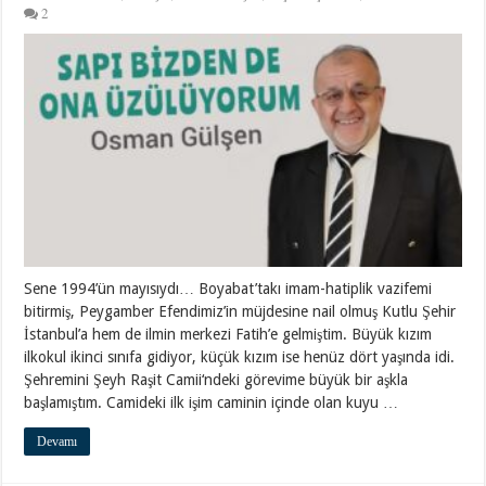
2
Sene 1994’ün mayısıydı… Boyabat’takı imam-hatiplik vazifemi
bitirmiş, Peygamber Efendimiz’in müjdesine nail olmuş Kutlu Şehir
İstanbul’a hem de ilmin merkezi Fatih’e gelmiştim. Büyük kızım
ilkokul ikinci sınıfa gidiyor, küçük kızım ise henüz dört yaşında idi.
Şehremini Şeyh Raşit Camii‘ndeki görevime büyük bir aşkla
başlamıştım. Camideki ilk işim caminin içinde olan kuyu …
Devamı