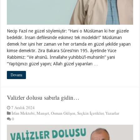
Necip Fazıl ne güzel söylemiştir: “Hani o Müslüman ki her güzele
bedeldir. İnsan defilesinde eskimez tek modeldir!” Müslüman
demek her işini her zaman ve her ortamda en güzel şekilde yapan
kimse demektir. Zira Bakara Sûresi’nin 195. âyetinde Yüce
Rabbimiz: “Ve ahsinû. İnnallahe yuhibbü’l-muhsinîn” yani
“Yaptığınızı güzel yapın; Allah güzel yapanları …
Devamı
Valizler dolusu sabırla gidin…
7 Aralık 2024
İrfan Mektebi
,
Manşet
,
Osman Gülşen
,
Seçkin İçerikler
,
Yazarlar
0