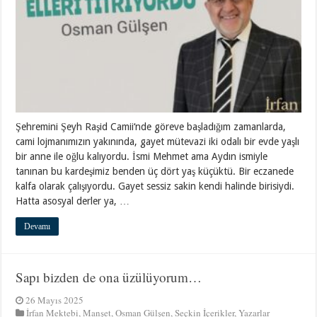
Şehremini Şeyh Raşid Camii‘nde göreve başladığım zamanlarda,
cami lojmanımızın yakınında, gayet mütevazi iki odalı bir evde yaşlı
bir anne ile oğlu kalıyordu. İsmi Mehmet ama Aydın ismiyle
tanınan bu kardeşimiz benden üç dört yaş küçüktü. Bir eczanede
kalfa olarak çalışıyordu. Gayet sessiz sakin kendi halinde birisiydi.
Hatta asosyal derler ya, …
Devamı
Sapı bizden de ona üzülüyorum…
26 Mayıs 2025
İrfan Mektebi
,
Manşet
,
Osman Gülşen
,
Seçkin İçerikler
,
Yazarlar