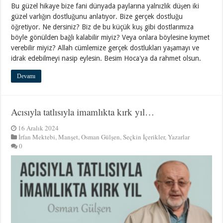
Bu güzel hikaye bize fani dünyada paylarına yalnızlık düşen iki
güzel varlığın dostluğunu anlatıyor. Bize gerçek dostluğu
öğretiyor. Ne dersiniz? Biz de bu küçük kuş gibi dostlarımıza
böyle gönülden bağlı kalabilir miyiz? Veya onlara böylesine kıymet
verebilir miyiz? Allah cümlemize gerçek dostlukları yaşamayı ve
idrak edebilmeyi nasip eylesin. Besim Hoca'ya da rahmet olsun.
Devamı
Acısıyla tatlısıyla imamlıkta kırk yıl…
16 Aralık 2024
İrfan Mektebi
,
Manşet
,
Osman Gülşen
,
Seçkin İçerikler
,
Yazarlar
0