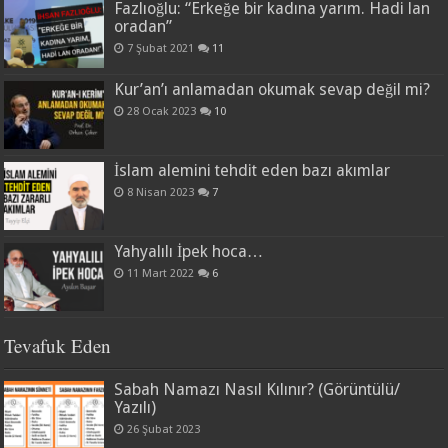
Fazlıoğlu: “Erkeğe bir kadına yarım. Hadi lan
oradan”
7 Şubat 2021
11
Kur’an’ı anlamadan okumak sevap değil mi?
28 Ocak 2023
10
İslam alemini tehdit eden bazı akımlar
8 Nisan 2023
7
Yahyalılı İpek hoca…
11 Mart 2022
6
Tevafuk Eden
Sabah Namazı Nasıl Kılınır? (Görüntülü/
Yazılı)
26 Şubat 2023