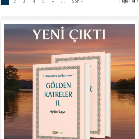
1
2
3
4
5
»
...
Son »
Page 1 of 7