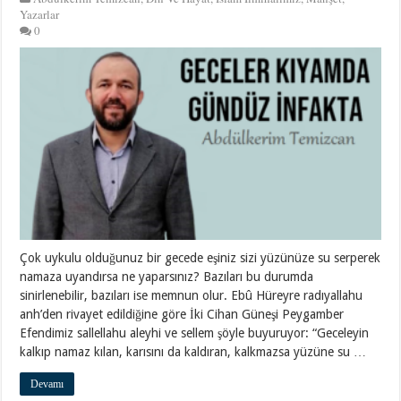
Yazarlar
0
Çok uykulu olduğunuz bir gecede eşiniz sizi yüzünüze su serperek
namaza uyandırsa ne yaparsınız? Bazıları bu durumda
sinirlenebilir, bazıları ise memnun olur. Ebû Hüreyre radıyallahu
anh’den rivayet edildiğine göre İki Cihan Güneşi Peygamber
Efendimiz sallellahu aleyhi ve sellem şöyle buyuruyor: “Geceleyin
kalkıp namaz kılan, karısını da kaldıran, kalkmazsa yüzüne su …
Devamı