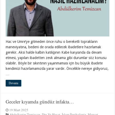
Hac ve Umre’ye gitmeden önce ruhu o bereketli toprakların
maneviyatına, bedeni de orada edilecek ibadetlere hazırlamak
gerekir. Aksi halde kalbin katılığının Kabe karşısında da devam
etmesi, yapılan ibadetten zevk almama gibi durumlar söz konusu
olabilir. Böyle bir sıkıntının yaşanmaması için bu büyük ibadete
kendimizi hazırlamamızda yarar vardır. Öncelikle nereye gidiyoruz,
…
Devamı
Geceler kıyamda gündüz infakta…
19 Mart 2025
Abdulkerim Temizcan
,
Din Ve Hayat
,
İslam İlmihalimiz
,
Manşet
,