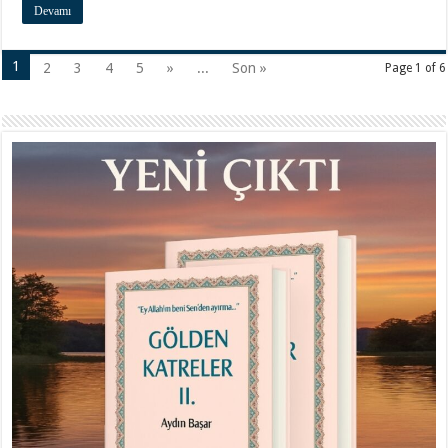
Devamı
1
2
3
4
5
»
...
Son »
Page 1 of 6