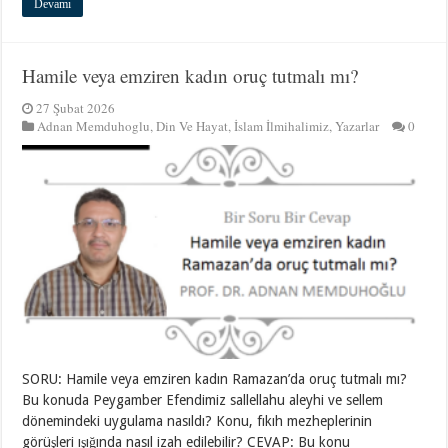
Devamı
Hamile veya emziren kadın oruç tutmalı mı?
27 Şubat 2026
Adnan Memduhoglu
,
Din Ve Hayat
,
İslam İlmihalimiz
,
Yazarlar
0
SORU: Hamile veya emziren kadın Ramazan’da oruç tutmalı mı?
Bu konuda Peygamber Efendimiz sallellahu aleyhi ve sellem
dönemindeki uygulama nasıldı? Konu, fıkıh mezheplerinin
görüşleri ışığında nasıl izah edilebilir? CEVAP: Bu konu