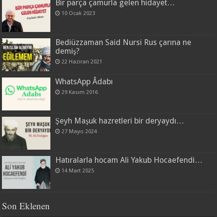
Bir parça çamurla gelen hidayet…
10 Ocak 2023
Bediüzzaman Said Nursi Rus çarına ne
demiş?
22 Haziran 2021
WhatsApp Âdabı
29 Kasım 2016
Şeyh Maşuk hazretleri bir deryaydı…
27 Mayıs 2024
Hatıralarla hocam Ali Yakub Hocaefendi…
14 Mart 2025
Son Eklenen