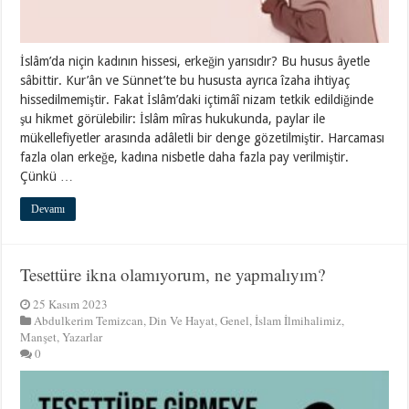
İslâm’da niçin kadının hissesi, erkeğin yarısıdır? Bu husus âyetle
sâbittir. Kur’ân ve Sünnet’te bu hususta ayrıca îzaha ihtiyaç
hissedilmemiştir. Fakat İslâm’daki içtimâî nizam tetkik edildiğinde
şu hikmet görülebilir: İslâm mîras hukukunda, paylar ile
mükellefiyetler arasında adâletli bir denge gözetilmiştir. Harcaması
fazla olan erkeğe, kadına nisbetle daha fazla pay verilmiştir.
Çünkü …
Devamı
Tesettüre ikna olamıyorum, ne yapmalıyım?
25 Kasım 2023
Abdulkerim Temizcan
,
Din Ve Hayat
,
Genel
,
İslam İlmihalimiz
,
Manşet
,
Yazarlar
0