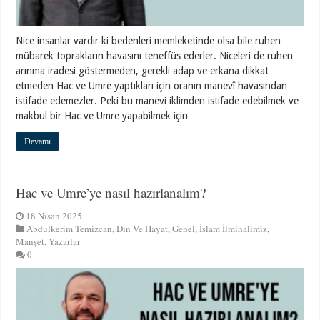
Nice insanlar vardır ki bedenleri memleketinde olsa bile ruhen
mübarek toprakların havasını teneffüs ederler. Niceleri de ruhen
arınma iradesi göstermeden, gerekli adap ve erkana dikkat
etmeden Hac ve Umre yaptıkları için oranın manevî havasından
istifade edemezler. Peki bu manevi iklimden istifade edebilmek ve
makbul bir Hac ve Umre yapabilmek için …
Devamı
Hac ve Umre’ye nasıl hazırlanalım?
18 Nisan 2025
Abdulkerim Temizcan
,
Din Ve Hayat
,
Genel
,
İslam İlmihalimiz
,
Manşet
,
Yazarlar
0