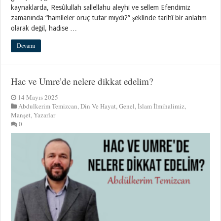
kaynaklarda, Resûlullah sallellahu aleyhi ve sellem Efendimiz
zamanında “hamileler oruç tutar mıydı?” şeklinde tarihî bir anlatım
olarak değil, hadise …
Devamı
Hac ve Umre’de nelere dikkat edelim?
14 Mayıs 2025
Abdulkerim Temizcan
,
Din Ve Hayat
,
Genel
,
İslam İlmihalimiz
,
Manşet
,
Yazarlar
0