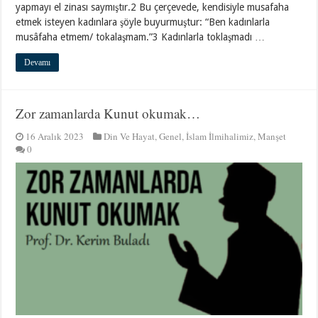
yapmayı el zinası saymıştır.2 Bu çerçevede, kendisiyle musafaha
etmek isteyen kadınlara şöyle buyurmuştur: “Ben kadınlarla
musâfaha etmem/ tokalaşmam.”3 Kadınlarla toklaşmadı …
Devamı
Zor zamanlarda Kunut okumak…
16 Aralık 2023
Din Ve Hayat
,
Genel
,
İslam İlmihalimiz
,
Manşet
0