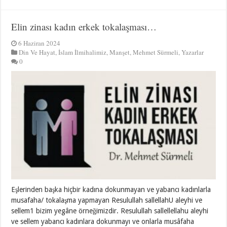
Elin zinası kadın erkek tokalaşması…
6 Haziran 2024
Din Ve Hayat
,
İslam İlmihalimiz
,
Manşet
,
Mehmet Sürmeli
,
Yazarlar
0
Eşlerinden başka hiçbir kadına dokunmayan ve yabancı kadınlarla
musafaha/ tokalaşma yapmayan Resulullah sallellahU aleyhi ve
sellem1 bizim yegâne örneğimizdir. Resulullah sallellellahu aleyhi
ve sellem yabancı kadınlara dokunmayı ve onlarla musâfaha