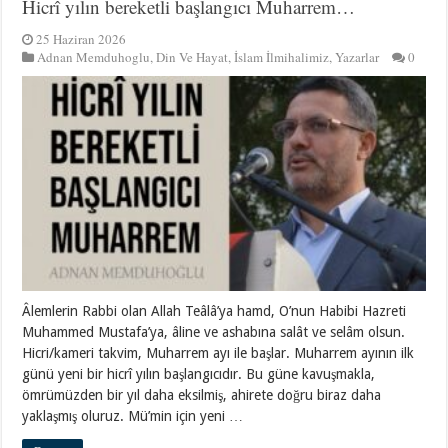
Hicrî yılın bereketli başlangıcı Muharrem…
25 Haziran 2026
Adnan Memduhoglu
,
Din Ve Hayat
,
İslam İlmihalimiz
,
Yazarlar
0
Âlemlerin Rabbi olan Allah Teâlâ’ya hamd, O’nun Habibi Hazreti
Muhammed Mustafa’ya, âline ve ashabına salât ve selâm olsun.
Hicri/kameri takvim, Muharrem ayı ile başlar. Muharrem ayının ilk
günü yeni bir hicrî yılın başlangıcıdır. Bu güne kavuşmakla,
ömrümüzden bir yıl daha eksilmiş, ahirete doğru biraz daha
yaklaşmış oluruz. Mü’min için yeni …