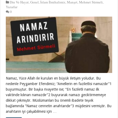
Din Ve Hayat
,
Genel
,
İslam İlmihalimiz
,
Manşet
,
Mehmet Sürmeli
,
Yazarlar
0
Namaz, Yüce Allah ile kurulan en büyük iletişim yoludur. Bu
nedenle Peygamber Efendimiz; “Amellerin en faziletlisi namazdır”1
buyurmuştur. Bir başka rivayette ise; “En faziletli namaz ilk
vaktinde kılınan namazdır”2 buyurarak namazı geciktirmemeye
dikkat çekmiştir. Müslümanları bu önemli ibadete teşvik
bağlamında “Namaz cennetin anahtarıdır”3 müjdesini vermiştir. Bu
anahtarın iyi çalışabilmesi için …