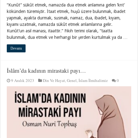
“Kunût” sükût etmek, namazda dua etmek anlamına gelen ‘knt’
kökünden türemiştir. İtaat etmek, huşû üzere bulunmak, ibadet
yapmak, ayakta durmak, susmak, namaz, dua, ibadet, kıyam,
kıyamı uzatmak, namazda sükût etmek anlamlarına gelir.
Kunût’un asıl manası, itaattir.” Fıkıh terimi olarak, “taatta
bulunmak, dua etmek ve herhangi bir şerden kurtulmak ya da …
Devamı
İslâm’da kadının mirastaki payı…
9 Aralık 2023
Din Ve Hayat
,
Genel
,
İslam İlmihalimiz
0