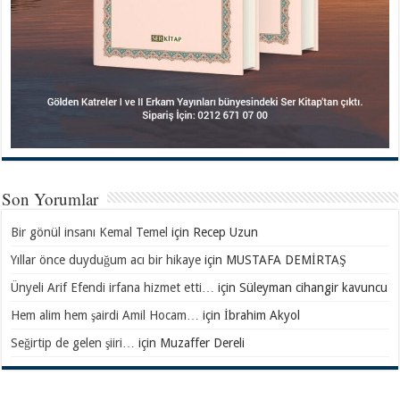
Son Yorumlar
Bir gönül insanı Kemal Temel
için
Recep Uzun
Yıllar önce duyduğum acı bir hikaye
için
MUSTAFA DEMİRTAŞ
Ünyeli Arif Efendi irfana hizmet etti…
için
Süleyman cihangir kavuncu
Hem alim hem şairdi Amil Hocam…
için
İbrahim Akyol
Seğirtip de gelen şiiri…
için
Muzaffer Dereli