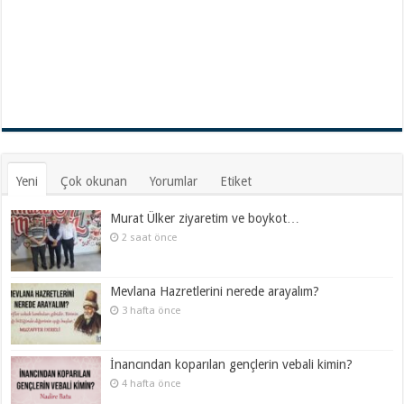
Yeni
Çok okunan
Yorumlar
Etiket
Murat Ülker ziyaretim ve boykot…
2 saat önce
Mevlana Hazretlerini nerede arayalım?
3 hafta önce
İnancından koparılan gençlerin vebali kimin?
4 hafta önce