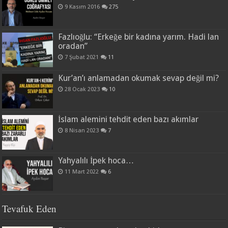
9 Kasım 2016
275
Fazlıoğlu: “Erkeğe bir kadına yarım. Hadi lan
oradan”
7 Şubat 2021
11
Kur’an’ı anlamadan okumak sevap değil mi?
28 Ocak 2023
10
İslam alemini tehdit eden bazı akımlar
8 Nisan 2023
7
Yahyalılı İpek hoca…
11 Mart 2022
6
Tevafuk Eden