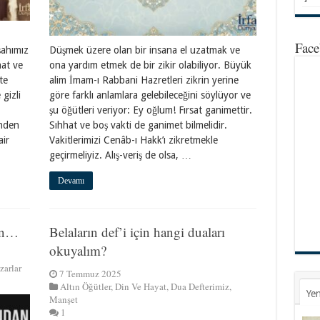
Face
şahımız
Düşmek üzere olan bir insana el uzatmak ve
at ve
ona yardım etmek de bir zikir olabiliyor. Büyük
te
alim İmam-ı Rabbani Hazretleri zikrin yerine
gizli
göre farklı anlamlara gelebileceğini söylüyor ve
şu öğütleri veriyor: Ey oğlum! Fırsat ganimettir.
inden
Sıhhat ve boş vakti de ganimet bilmelidir.
air
Vakitlerimizi Cenâb-ı Hakk’ı zikretmekle
geçirmeliyiz. Alış-veriş de olsa, …
Devamı
çin…
Belaların def’i için hangi duaları
okuyalım?
zarlar
7 Temmuz 2025
Altın Öğütler
,
Din Ve Hayat
,
Dua Defterimiz
,
Yen
Manşet
1