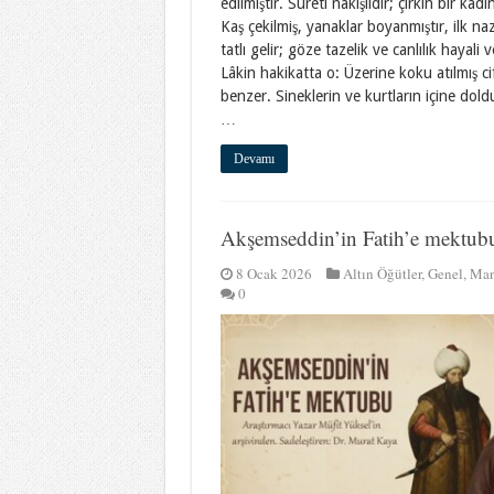
edilmiştir. Sureti nakışlıdır; çirkin bir kadın
Kaş çekilmiş, yanaklar boyanmıştır, ilk na
tatlı gelir; göze tazelik ve canlılık hayali v
Lâkin hakikatta o: Üzerine koku atılmış ci
benzer. Sineklerin ve kurtların içine dold
…
Devamı
Akşemseddin’in Fatih’e mektu
8 Ocak 2026
Altın Öğütler
,
Genel
,
Man
0