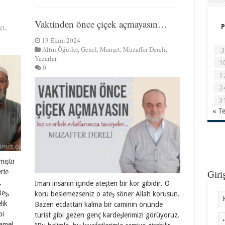
Vaktinden önce çiçek açmayasın…
P
et
,
13 Ekim 2024
Altın Öğütler
,
Genel
,
Manşet
,
Muzaffer Dereli
,
3
Yazarlar
1
0
1
2
3
« T
iştir
Giri
erle
,
İman insanın içinde ateşten bir kor gibidir. O
eş,
koru beslemezseniz o ateş söner Allah korusun.
lik
Bazen ecdattan kalma bir caminin önünde
bi
turist gibi gezen genç kardeşlerimizi görüyoruz.
 amel