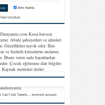
Beni Hatırla
fremi Unuttum
nDunyamiz.com Kıssa havuzu
turur. Abide şahsiyetleri ve alimleri
ır. Güzellikleri teşvik eder. İlim
in ve faziletli kimselerin anılarını
er. İlham veren sade hayatlardan
eder. Çocuk eğitimine dair bilgiler
r. Kaynak metinleri derler.
fandunyamiz
r Can't Get Tweets ... incorrect account
 .