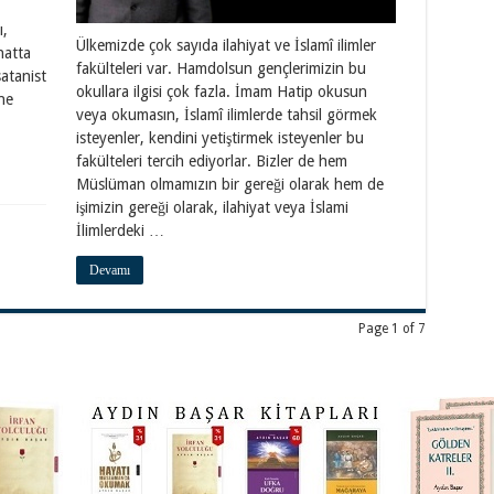
ı,
Ülkemizde çok sayıda ilahiyat ve İslamî ilimler
hatta
fakülteleri var. Hamdolsun gençlerimizin bu
atanist
okullara ilgisi çok fazla. İmam Hatip okusun
ne
veya okumasın, İslamî ilimlerde tahsil görmek
isteyenler, kendini yetiştirmek isteyenler bu
fakülteleri tercih ediyorlar. Bizler de hem
Müslüman olmamızın bir gereği olarak hem de
işimizin gereği olarak, ilahiyat veya İslami
İlimlerdeki …
Devamı
Page 1 of 7