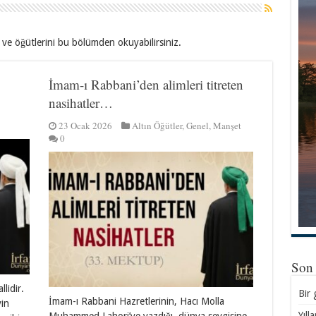
i ve öğütlerini bu bölümden okuyabilirsiniz.
İmam-ı Rabbani’den alimleri titreten
nasihatler…
23 Ocak 2026
Altın Öğütler
,
Genel
,
Manşet
0
Son
lidir.
Bir 
İmam-ı Rabbani Hazretlerinin, Hacı Molla
yin
Yıll