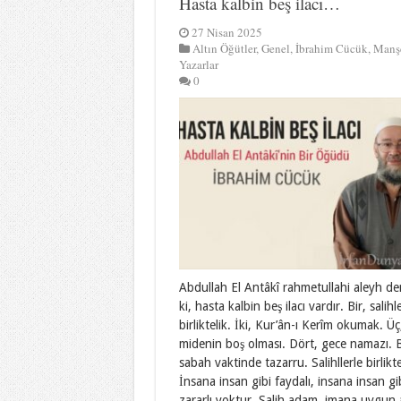
Hasta kalbin beş ilacı…
27 Nisan 2025
Altın Öğütler
,
Genel
,
İbrahim Cücük
,
Manş
Yazarlar
0
Abdullah El Antâkî rahmetullahi aleyh dem
ki, hasta kalbin beş ilacı vardır. Bir, salihl
birliktelik. İki, Kur’ân-ı Kerîm okumak. Üç
midenin boş olması. Dört, gece namazı. B
sabah vaktinde tazarru. Salihllerle birlikte
İnsana insan gibi faydalı, insana insan gi
zararlı yoktur. Salih adam, imana uygun