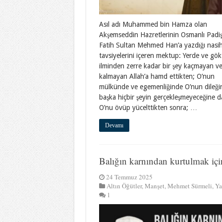
Asıl adı Muhammed bin Hamza olan
Akşemseddin Hazretlerinin Osmanlı Padi
Fatih Sultan Mehmed Han’a yazdığı nasih
tavsiyelerini içeren mektup: Yerde ve gök
ilminden zerre kadar bir şey kaçmayan ve 
kalmayan Allah’a hamd ettikten; O’nun
mülkünde ve egemenliğinde O’nun dileğ
başka hiçbir şeyin gerçekleşmeyeceğine d
O’nu övüp yücelttikten sonra; …
Devamı
Balığın karnından kurtulmak i
24 Temmuz 2025
Altın Öğütler
,
Manşet
,
Mehmet Sürmeli
,
Ya
1