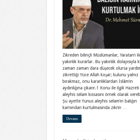
Zikreden bilinçli Müslümanlar, Yaratan’ı ile
yakınlık kurarlar. Bu yakınlık dolayısıyla k
zaman zaman dara düşecek olursa yardı
zikrettiği Yüce Allah koşar; kulunu yalnız
bırakmaz, onu karanlıklardan İslâm’ın
aydınlığına çıkarır.1 Konu ile ilgili Hazret
aleyhis selam kıssasını örnek olarak verebi
Şu ayette Yunus aleyhis selam’ın balığın
karnından kurtulmasında zikrin …
Devamı