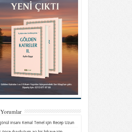
 Yorumlar
gönül insanı Kemal Temel
için
Recep Uzun
ar önce duyduğum acı bir hikaye
için