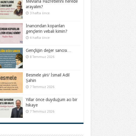
Mevlana Hazretlerini nerede
arayalım?
3 hafta önce
İnancından koparılan
gençlerin vebali kimin?
4 hafta önce
Gençliğin değer sancısı…
8 Temmuz 2026
Besmele şiiri/ İsmail Adil
Şahin
7 Temmuz 2026
Yıllar önce duyduğum acı bir
hikaye
7 Temmuz 2026