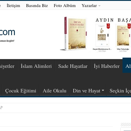
e
İletişim
Basında Biz
Foto Albüm
Yazarlar
iyetler
İslam Alimleri
Sade Hayatlar
İyi Haberler
Al
Çocuk Eğitimi
Aile Okulu
Din ve Hayat
Seçkin İçe
m?