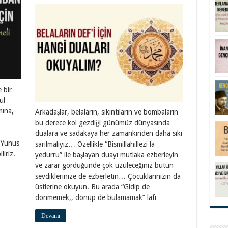
 bir
ul
mına,
Arkadaşlar, belaların, sıkıntıların ve bombaların
bu derece kol gezdiği günümüz dünyasında
dualara ve sadakaya her zamankinden daha sıkı
i Yunus
sarılmalıyız… Özellikle “Bismillahillezi la
liriz.
yedurru” ile başlayan duayı mutlaka ezberleyin
ve zarar gördüğünde çok üzüleceğiniz bütün
sevdiklerinize de ezberletin… Çocuklarınızın da
üstlerine okuyun. Bu arada “Gidip de
dönmemek,, dönüp de bulamamak” lafı …
Devamı