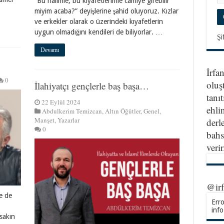
“Bu halimle, bu kıyafetlerimle camiye girebilir
miyim acaba?” deyişlerine şahid oluyoruz. Kızlar
ve erkekler olarak o üzerindeki kıyafetlerin
uygun olmadığını kendileri de biliyorlar. …
Şi
Devamı
İrfa
0
oluş
İlahiyatçı gençlerle baş başa…
tanıt
22 Eylül 2024
ehlin
Abdulkerim Temizcan
,
Altın Öğütler
,
Genel
,
Manşet
,
Yazarlar
derl
0
bahs
veri
@ir
le de
Erro
info
sakın