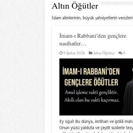
Altın Öğütler
İslam alimlerinin, büyük şahsiyetlerin vecizler
İmam-ı Rabbani’den gençlere
nasihatler…
9 Şubat 2026
Altın Öğütler
0
Ey oğul! Bu dünya, imtihan ve iptilâ mahal
Onun yüzü yaldızla ve çeşitli süslerle tez