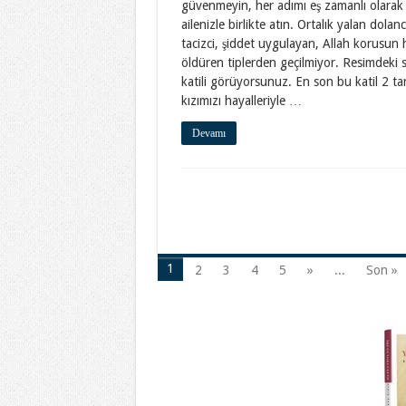
güvenmeyin, her adımı eş zamanlı olarak
ailenizle birlikte atın. Ortalık yalan dolanc
tacizci, şiddet uygulayan, Allah korusun 
öldüren tiplerden geçilmiyor. Resimdeki s
katili görüyorsunuz. En son bu katil 2 ta
kızımızı hayalleriyle …
Devamı
1
2
3
4
5
»
...
Son »