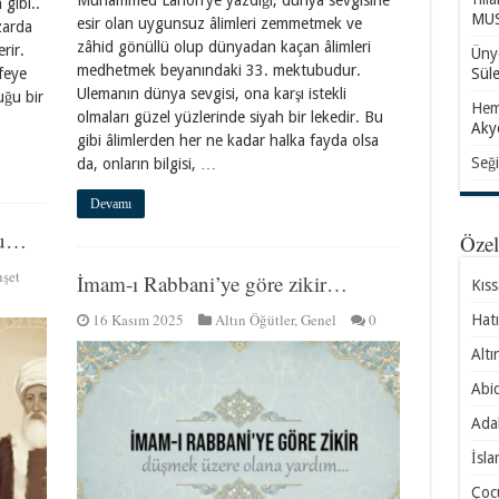
Muhammed Lahori’ye yazdığı, dünya sevgisine
 gibi..
MUS
esir olan uygunsuz âlimleri zemmetmek ve
zarda
zâhid gönüllü olup dünyadan kaçan âlimleri
erir.
Ünye
medhetmek beyanındaki 33. mektubudur.
Sül
feye
Ulemanın dünya sevgisi, ona karşı istekli
uğu bir
Hem
olmaları güzel yüzlerinde siyah bir lekedir. Bu
Aky
gibi âlimlerden her ne kadar halka fayda olsa
Seği
da, onların bilgisi, …
Devamı
bu…
Öze
şet
İmam-ı Rabbani’ye göre zikir…
Kıs
16 Kasım 2025
Altın Öğütler
,
Genel
0
Hatı
Altı
Abid
Ada
İsla
Çocu