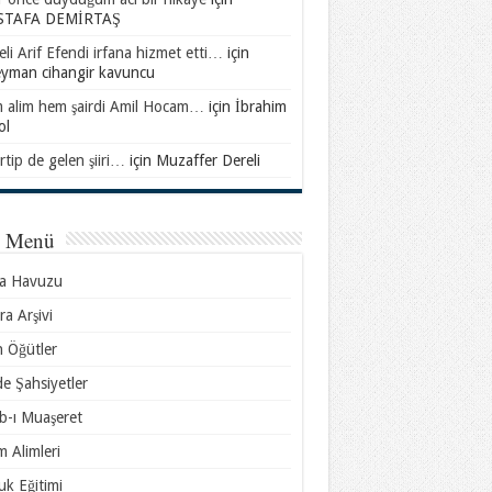
TAFA DEMİRTAŞ
li Arif Efendi irfana hizmet etti…
için
eyman cihangir kavuncu
 alim hem şairdi Amil Hocam…
için
İbrahim
ol
rtip de gelen şiiri…
için
Muzaffer Dereli
l Menü
sa Havuzu
ra Arşivi
n Öğütler
e Şahsiyetler
b-ı Muaşeret
m Alimleri
k Eğitimi