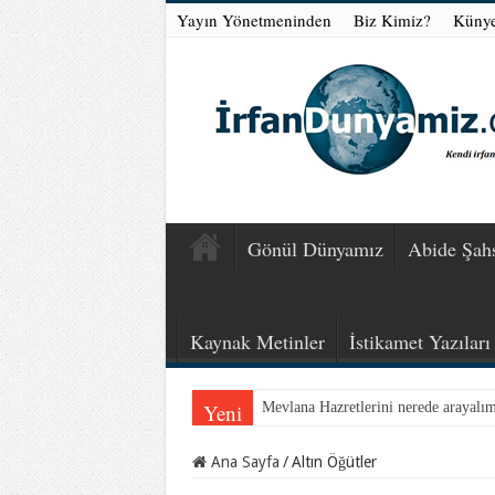
Yayın Yönetmeninden
Biz Kimiz?
Küny
Gönül Dünyamız
Abide Şahs
Kaynak Metinler
İstikamet Yazıları
Yeni
Mevlana Hazretlerini nerede arayalı
Ana Sayfa
/
Altın Öğütler