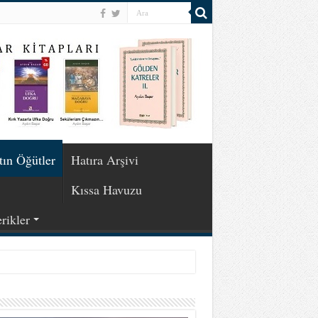
tın Öğütler
Hatıra Arşivi
Kıssa Havuzu
rikler