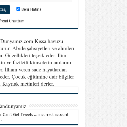
Beni Hatırla
fremi Unuttum
nDunyamiz.com Kıssa havuzu
turur. Abide şahsiyetleri ve alimleri
ır. Güzellikleri teşvik eder. İlim
in ve faziletli kimselerin anılarını
er. İlham veren sade hayatlardan
eder. Çocuk eğitimine dair bilgiler
r. Kaynak metinleri derler.
fandunyamiz
r Can't Get Tweets ... incorrect account
 .