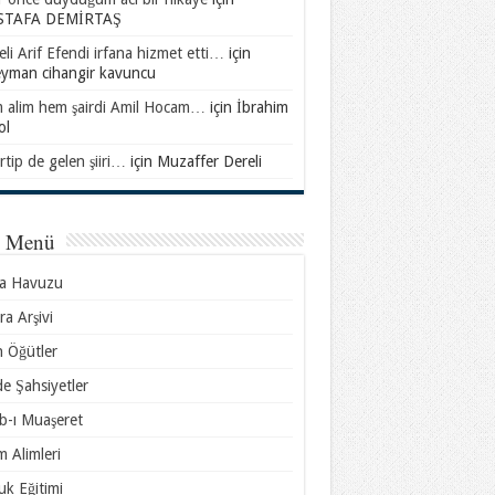
TAFA DEMİRTAŞ
li Arif Efendi irfana hizmet etti…
için
eyman cihangir kavuncu
 alim hem şairdi Amil Hocam…
için
İbrahim
ol
rtip de gelen şiiri…
için
Muzaffer Dereli
l Menü
sa Havuzu
ra Arşivi
n Öğütler
e Şahsiyetler
b-ı Muaşeret
m Alimleri
k Eğitimi