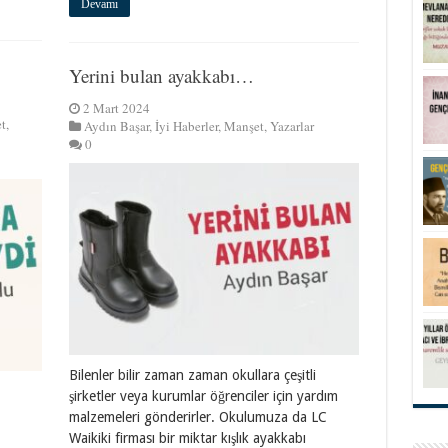
Devamı
Yerini bulan ayakkabı…
2 Mart 2024
t
,
Aydın Başar
,
İyi Haberler
,
Manşet
,
Yazarlar
0
Bilenler bilir zaman zaman okullara çeşitli
şirketler veya kurumlar öğrenciler için yardım
malzemeleri gönderirler. Okulumuza da LC
Waikiki firması bir miktar kışlık ayakkabı