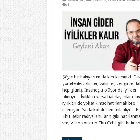
1
Şöyle bir bakıyorum da kim kalmış ki. Devl
yönetenler, âlimler, zalimler, zenginler fak
hep gitmiş. İnsanoğlu ölüyor da iyilikleri
ölmüyor. İyilikleri varsa hatırlayanlar olu
iyilikleri de yoksa kimse hatırlamak bile
istemiyor. Ya da kötülükleri anlatılıyor. H
Ebu Bekir radıyallahu anh gibi hatırlanm
var, Allah korusun Ebu Cehil gibi hatırl
…