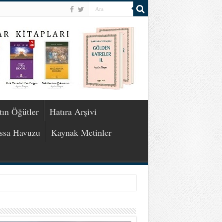
tın Öğütler
Hatıra Arşivi
ssa Havuzu
Kaynak Metinler