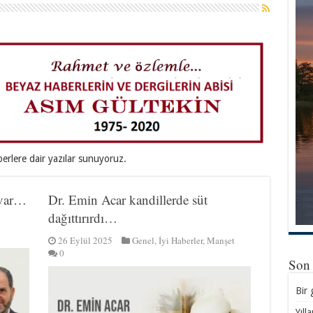
erlere dair yazılar sunuyoruz.
 var…
Dr. Emin Acar kandillerde süt
dağıttırırdı…
26 Eylül 2025
Genel
,
İyi Haberler
,
Manşet
0
Son
Bir 
Yıll