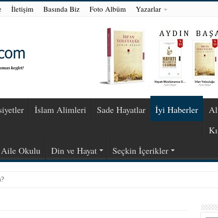
e
İletişim
Basında Biz
Foto Albüm
Yazarlar
iyetler
İslam Alimleri
Sade Hayatlar
İyi Haberler
Al
Kı
Aile Okulu
Din ve Hayat
Seçkin İçerikler
m?