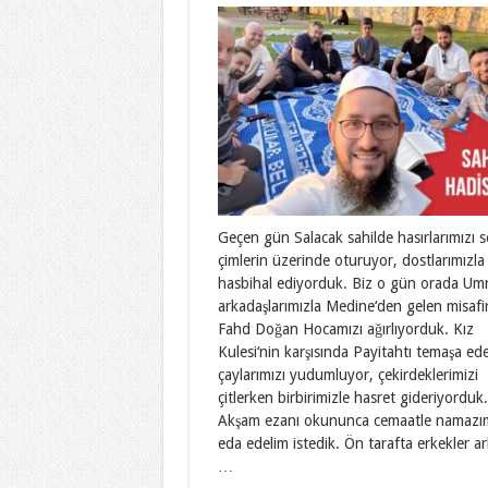
Geçen gün Salacak sahilde hasırlarımızı s
çimlerin üzerinde oturuyor, dostlarımızla
hasbihal ediyorduk. Biz o gün orada Um
arkadaşlarımızla Medine‘den gelen misafi
Fahd Doğan Hocamızı ağırlıyorduk. Kız
Kulesi‘nin karşısında Payitahtı temaşa ed
çaylarımızı yudumluyor, çekirdeklerimizi
çitlerken birbirimizle hasret gideriyorduk.
Akşam ezanı okununca cemaatle namazım
eda edelim istedik. Ön tarafta erkekler a
…