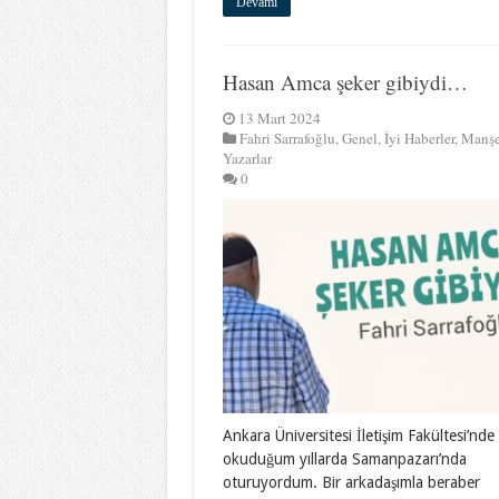
Devamı
Hasan Amca şeker gibiydi…
13 Mart 2024
Fahri Sarrafoğlu
,
Genel
,
İyi Haberler
,
Manşe
Yazarlar
0
Ankara Üniversitesi İletişim Fakültesi’nde
okuduğum yıllarda Samanpazarı’nda
oturuyordum. Bir arkadaşımla beraber