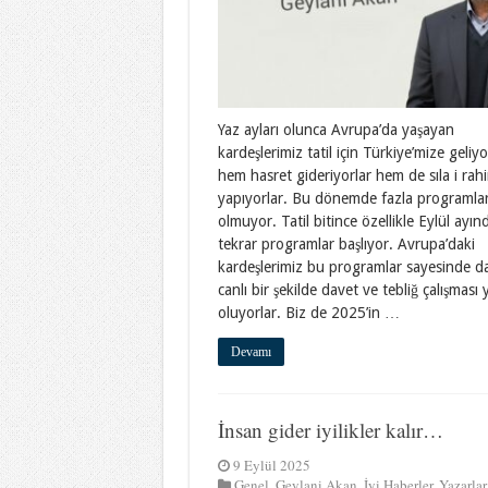
Yaz ayları olunca Avrupa’da yaşayan
kardeşlerimiz tatil için Türkiye’mize geliyo
hem hasret gideriyorlar hem de sıla i rah
yapıyorlar. Bu dönemde fazla programla
olmuyor. Tatil bitince özellikle Eylül ayın
tekrar programlar başlıyor. Avrupa’daki
kardeşlerimiz bu programlar sayesinde d
canlı bir şekilde davet ve tebliğ çalışması
oluyorlar. Biz de 2025’in …
Devamı
İnsan gider iyilikler kalır…
9 Eylül 2025
Genel
,
Geylani Akan
,
İyi Haberler
,
Yazarlar