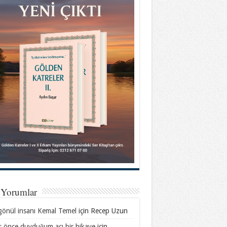
 Yorumlar
gönül insanı Kemal Temel
için
Recep Uzun
ar önce duyduğum acı bir hikaye
için