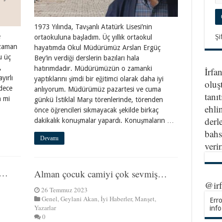
1973 Yılında, Tavşanlı Atatürk Lisesi’nin
e
Şi
ortaokuluna başladım. Üç yıllık ortaokul
 zaman
hayatımda Okul Müdürümüz Arslan Ergüç
u üç
Bey’in verdiği derslerin bazıları hala
,
hatırımdadır. Müdürümüzün o zamanki
İrfa
yırlı
yaptıklarını şimdi bir eğitimci olarak daha iyi
oluş
adece
anlıyorum. Müdürümüz pazartesi ve cuma
tanıt
n mi
günkü İstiklal Marşı törenlerinde, törenden
ehlin
önce öğrencileri sıkmayacak şekilde birkaç
derl
dakikalık konuşmalar yapardı. Konuşmaların …
bahs
Devamı
veri
l…
Alman çocuk camiyi çok sevmiş…
@ir
26 Temmuz 2023
Genel
,
Geylani Akan
,
İyi Haberler
,
Manşet
,
Erro
Yazarlar
info
0