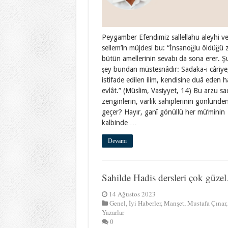
Peygamber Efendimiz sallellahu aleyhi v
sellem’in müjdesi bu: “İnsanoğlu öldüğü
bütün amellerinin sevabı da sona erer. Ş
şey bundan müstesnâdır: Sadaka-i câriye
istifade edilen ilim, kendisine duâ eden ha
evlât.” (Müslim, Vasiyyet, 14) Bu arzu s
zenginlerin, varlık sahiplerinin gönlünde
geçer? Hayır, ganî gönüllü her mü’minin
kalbinde …
Devamı
Sahilde Hadis dersleri çok güze
14 Ağustos 2023
Genel
,
İyi Haberler
,
Manşet
,
Mustafa Çınar
,
Yazarlar
0