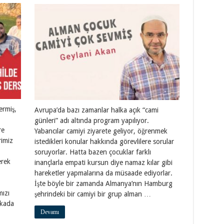
ermiş,
Avrupa’da bazı zamanlar halka açık “cami
günleri” adı altında program yapılıyor.
re
Yabancılar camiyi ziyarete geliyor, öğrenmek
rimiz
istedikleri konular hakkında görevlilere sorular
soruyorlar. Hatta bazen çocuklar farklı
erek
inançlarla empati kursun diye namaz kılar gibi
hareketler yapmalarına da müsaade ediyorlar.
İşte böyle bir zamanda Almanya’nın Hamburg
ızı
şehrindeki bir camiyi bir grup alman …
rkada
Devamı