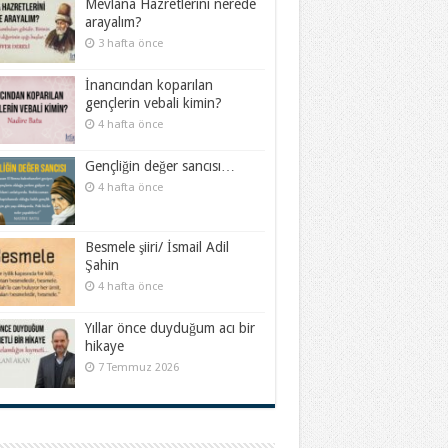
Mevlana Hazretlerini nerede
arayalım?
3 hafta önce
İnancından koparılan
gençlerin vebali kimin?
4 hafta önce
Gençliğin değer sancısı…
4 hafta önce
Besmele şiiri/ İsmail Adil
Şahin
4 hafta önce
Yıllar önce duyduğum acı bir
hikaye
7 Temmuz 2026