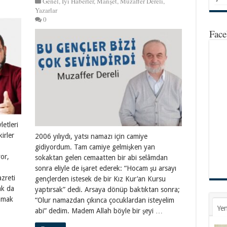
Genel
,
İyi Haberler
,
Manşet
,
Muzaffer Dereli
,
Yazarlar
0
Face
etleri
irler
2006 yılıydı, yatsı namazı için camiye
gidiyordum. Tam camiye gelmişken yan
yor,
sokaktan gelen cemaatten bir abi selâmdan
sonra eliyle de işaret ederek: “Hocam şu arsayı
azreti
gençlerden istesek de bir Kız Kur’an Kursu
ak da
yaptırsak” dedi. Arsaya dönüp baktıktan sonra;
anmak
“Olur namazdan çıkınca çocuklardan isteyelim
Yen
abi” dedim. Madem Allah böyle bir şeyi …