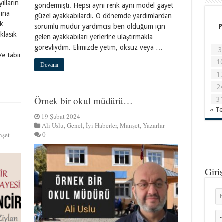
ılların
göndermişti. Hepsi aynı renk aynı model gayet
Sina
güzel ayakkabılardı. O dönemde yardımlardan
ik
sorumlu müdür yardımcısı ben olduğum için
P
klasik
gelen ayakkabıları yerlerine ulaştırmakla
görevliydim. Elimizde yetim, öksüz veya …
3
Ve tabii
1
Devamı
1
2
Örnek bir okul müdürü…
3
« T
19 Şubat 2024
Ali Uslu
,
Genel
,
İyi Haberler
,
Manşet
,
Yazarlar
0
şet
Giri