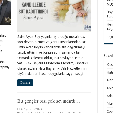
MUS
Ünye
Sül
Hem
Aky
rlar,
Saim Ayaz Bey yayınlamış olduğu mesajında,
Seği
im
son devrin hizmet ve gönül insanlarından Dr.
r
Emin Acar Bey’in kandillerde süt dağıttırmayı
da
teşvik ettiğini ve bunun aynı zamanda bir
Öze
Osmanlı geleneği olduğunu söylüyor. İşte o
aha
yazı: Pek Değerli Muhterem Efendim; Öncelikli
Kıs
 yapmış
olarak sizlere Hacı Bayram-ı Veli Hazretlerinin
Hatı
diyârından en hasbi duygularla saygı, sevgi …
Altı
Devamı
Abid
Ada
Bu gençler bizi çok sevindirdi…
İsla
4 Ağustos 2024
Çocu