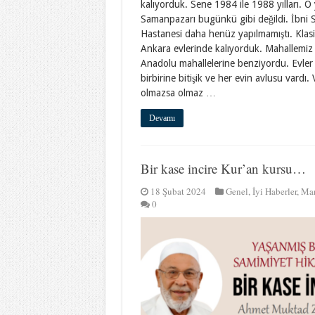
kalıyorduk. Sene 1984 ile 1988 yılları. O y
Samanpazarı bugünkü gibi değildi. İbni 
Hastanesi daha henüz yapılmamıştı. Klas
Ankara evlerinde kalıyorduk. Mahallemiz 
Anadolu mahallelerine benziyordu. Evler
birbirine bitişik ve her evin avlusu vardı. 
olmazsa olmaz …
Devamı
Bir kase incire Kur’an kursu…
18 Şubat 2024
Genel
,
İyi Haberler
,
Man
0