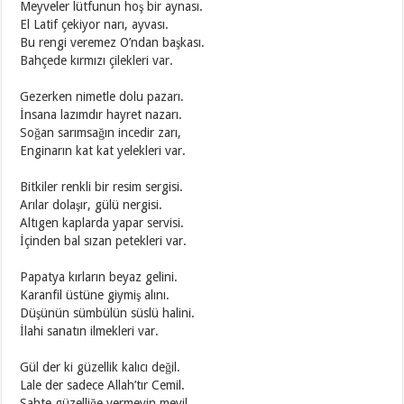
Meyveler lütfunun hoş bir aynası.
El Latif çekiyor narı, ayvası.
Bu rengi veremez O’ndan başkası.
Bahçede kırmızı çilekleri var.
Gezerken nimetle dolu pazarı.
İnsana lazımdır hayret nazarı.
Soğan sarımsağın incedir zarı,
Enginarın kat kat yelekleri var.
Bitkiler renkli bir resim sergisi.
Arılar dolaşır, gülü nergisi.
Altıgen kaplarda yapar servisi.
İçinden bal sızan petekleri var.
Papatya kırların beyaz gelini.
Karanfil üstüne giymiş alını.
Düşünün sümbülün süslü halini.
İlahi sanatın ilmekleri var.
Gül der ki güzellik kalıcı değil.
Lale der sadece Allah’tır Cemil.
Sahte güzelliğe vermeyin meyil.