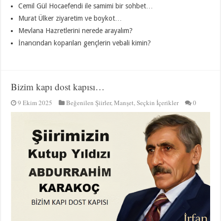
Cemil Gül Hocaefendi ile samimi bir sohbet…
Murat Ülker ziyaretim ve boykot…
Mevlana Hazretlerini nerede arayalım?
İnancından koparılan gençlerin vebali kimin?
Bizim kapı dost kapısı…
9 Ekim 2025
Beğenilen Şiirler
,
Manşet
,
Seçkin İçerikler
0