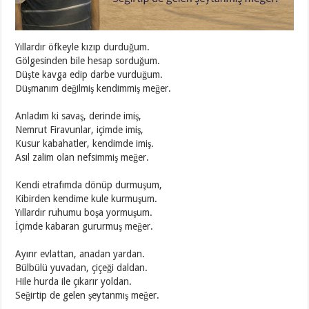
Yıllardır öfkeyle kızıp durduğum.
Gölgesinden bile hesap sorduğum.
Düşte kavga edip darbe vurduğum.
Düşmanım değilmiş kendimmiş meğer.
Anladım ki savaş, derinde imiş,
Nemrut Firavunlar, içimde imiş,
Kusur kabahatler, kendimde imiş.
Asıl zalim olan nefsimmiş meğer.
Kendi etrafımda dönüp durmuşum,
Kibirden kendime kule kurmuşum.
Yıllardır ruhumu boşa yormuşum.
İçimde kabaran gururmuş meğer.
Ayırır evlattan, anadan yardan.
Bülbülü yuvadan, çiçeği daldan.
Hile hurda ile çıkarır yoldan.
Seğirtip de gelen şeytanmış meğer.