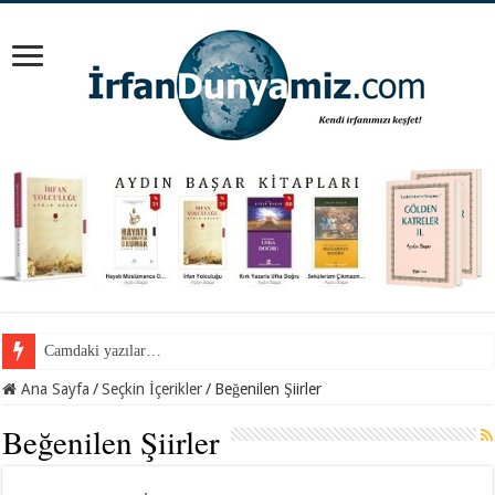
Cemil Gül Hocaefendi ile samimi bir sohbet…
Ana Sayfa
/
Seçkin İçerikler
/
Beğenilen Şiirler
Beğenilen Şiirler