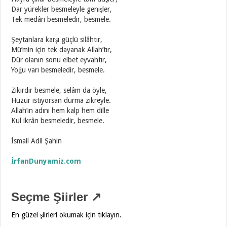
Dar yürekler besmeleyle genişler,
Tek medârı besmeledir, besmele.
Şeytanlara karşı güçlü silâhtır,
Mü’min için tek dayanak Allah’tır,
Dûr olanın sonu elbet eyvahtır,
Yoğu varı besmeledir, besmele.
Zikirdir besmele, selâm da öyle,
Huzur istiyorsan durma zikreyle.
Allah’ın adını hem kalp hem dille
Kul ikrârı besmeledir, besmele.
İsmail Adil Şahin
İrfanDunyamiz.com
Seçme Şiirler ↗
En güzel şiirleri okumak için tıklayın.