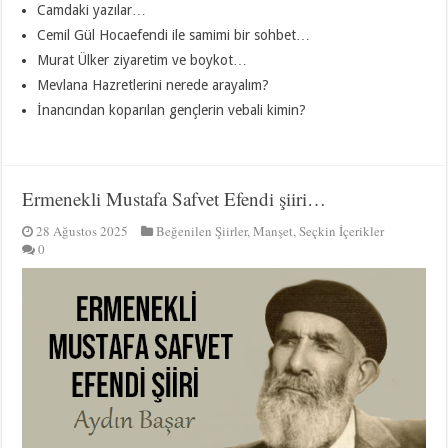
Camdaki yazılar…
Cemil Gül Hocaefendi ile samimi bir sohbet…
Murat Ülker ziyaretim ve boykot…
Mevlana Hazretlerini nerede arayalım?
İnancından koparılan gençlerin vebali kimin?
Ermenekli Mustafa Safvet Efendi şiiri…
28 Ağustos 2025
Beğenilen Şiirler
,
Manşet
,
Seçkin İçerikler
0