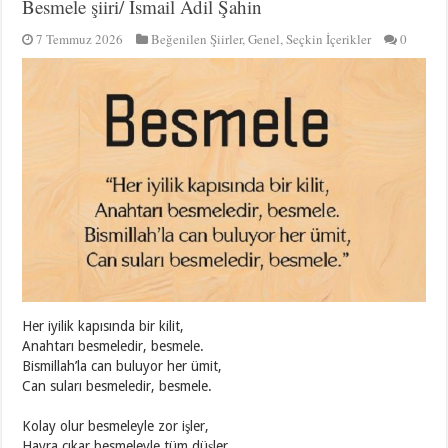
Besmele şiiri/ İsmail Adil Şahin
7 Temmuz 2026
Beğenilen Şiirler
,
Genel
,
Seçkin İçerikler
0
Her iyilik kapısında bir kilit,
Anahtarı besmeledir, besmele.
Bismillah’la can buluyor her ümit,
Can suları besmeledir, besmele.
Kolay olur besmeleyle zor işler,
Hayra çıkar besmeleyle tüm düşler,