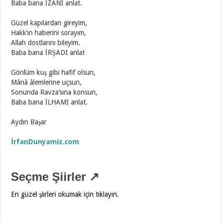
Baba bana İZANI anlat.
Güzel kapılardan gireyim,
Hakk’ın haberini sorayım,
Allah dostlarını bileyim.
Baba bana İRŞADI anlat
Gönlüm kuş gibi hafif olsun,
Mânâ âlemlerine uçsun,
Sonunda Ravza’sına konsun,
Baba bana İLHAMI anlat.
Aydın Başar
İrfanDunyamiz.com
Seçme Şiirler ↗
En güzel şiirleri okumak için tıklayın.