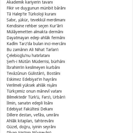
Akademik kariyerin tavanı
Fikir ve duygunun münbit bârânı
Tâ Halep’te Türkoloji kuranı
Sabır, şükür, tevekkül merdimanı
Kendisine rehber seçen Kur’ân’ı
Mülâyemetten almakta dermânı
Dayatmayan edep-ahlâk fermânı
Kadîm Tarz’da bulan inci-mercânı
Bu zamânın Ali Nihat Tarlan’ı
Çelebioğlu’nu hatırlatanı
Şerh-i Mütûn Müderrisi, bürhânı
İbrahim’in kesilmeyen kurbânı
Tevâzûnun Gülistân’ı, Bostânı
Eskimez Edebiyat’ın hayrânı
Verilmeli yüksek ahlâk nişânı
Türkçemiz onun mânevî vatanı
Bilmektedir Türk’ü, Fars’ı, Urbân’ı
İlmin, sanatın edepli lisânı
Edebiyat Fakültesi Dekanı
Dillere destan, vefâsı, umrânı
Ahlâk kitapları, tahtırevânı
Güzel, doğru, iyinin seyrânı
Dîvan Şiiri’nin Nûşirevân’ı