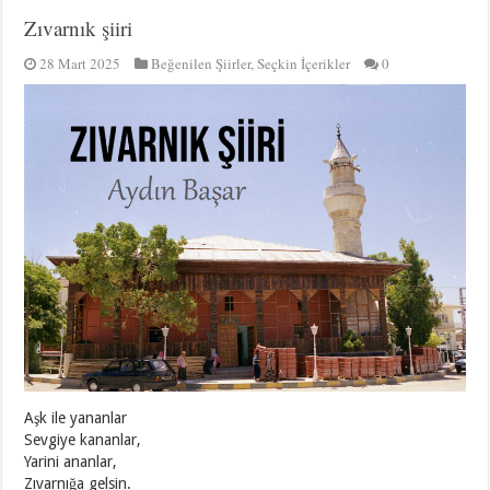
Zıvarnık şiiri
28 Mart 2025
Beğenilen Şiirler
,
Seçkin İçerikler
0
Aşk ile yananlar
Sevgiye kananlar,
Yarini ananlar,
Zıvarnığa gelsin.