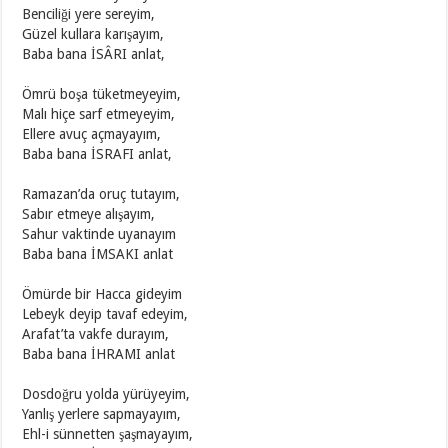
Benciliği yere sereyim,
Güzel kullara karışayım,
Baba bana İSÂRI anlat,
Ömrü boşa tüketmeyeyim,
Malı hiçe sarf etmeyeyim,
Ellere avuç açmayayım,
Baba bana İSRAFI anlat,
Ramazan’da oruç tutayım,
Sabır etmeye alışayım,
Sahur vaktinde uyanayım
Baba bana İMSAKI anlat
Ömürde bir Hacca gideyim
Lebeyk deyip tavaf edeyim,
Arafat’ta vakfe durayım,
Baba bana İHRAMI anlat
Dosdoğru yolda yürüyeyim,
Yanlış yerlere sapmayayım,
Ehl-i sünnetten şaşmayayım,