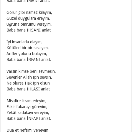
Baba bana İMANI anlat.
Görür gibi namaz kılayım,
Güzel duygulara ereyim,
Uğruna ömrümü vereyim,
Baba bana İHSANI anlat
İyi insanlarla olayım,
Kötüleri bir bir savayım,
Arifler yolunu bulayım,
Baba bana İRFANI anlat.
Varsın kimse beni sevmesin,
Sevenler Allah için sevsin,
Ne olursa Hak için olsun
Baba bana İHLASI anlat
Misafire ikram edeyim,
Fakir fukarayı göreyim,
Zekât sadakayı vereyim,
Baba bana İNFAKI anlat.
Dua et nefsimi yeneyim