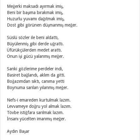
Meğerki maksadı ayırmak imiş,
Beni bir başıma bırakmak imiş,
Huzurlu yuvamı dağıtmak imiş,
Dost gibi görünen düşmanmış meğer.
Süslü sözler ile beni aldattı,
Büyülenmiş gibi derde uğrattı.
Üfürükçülerden medet arattı.
Onun işi gücü yalanmış meğer.
Sanki gözlerime perdeler indi,
Basiret bağlandı, aklım da gitti.
Boğazımdan sıktı, canıma yetti
Boynuma sarılan yılanmış meğer.
Nefs-i emareden kurtulmak lazım.
Levvameye doğru yol almak lazım.
Tövbe istiğfara sarılmak lazım.
İnsanı yücelten imanmış meğer.
Aydın Başar