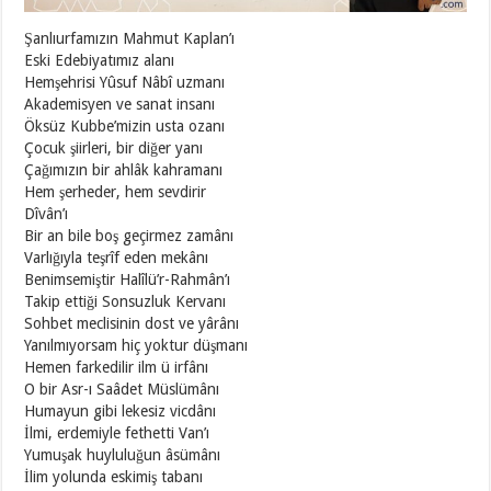
Şanlıurfamızın Mahmut Kaplan’ı
Eski Edebiyatımız alanı
Hemşehrisi Yûsuf Nâbî uzmanı
Akademisyen ve sanat insanı
Öksüz Kubbe’mizin usta ozanı
Çocuk şiirleri, bir diğer yanı
Çağımızın bir ahlâk kahramanı
Hem şerheder, hem sevdirir
Dîvân’ı
Bir an bile boş geçirmez zamânı
Varlığıyla teşrîf eden mekânı
Benimsemiştir Halîlü’r-Rahmân’ı
Takip ettiği Sonsuzluk Kervanı
Sohbet meclisinin dost ve yârânı
Yanılmıyorsam hiç yoktur düşmanı
Hemen farkedilir ilm ü irfânı
O bir Asr-ı Saâdet Müslümânı
Humayun gibi lekesiz vicdânı
İlmi, erdemiyle fethetti Van’ı
Yumuşak huyluluğun âsümânı
İlim yolunda eskimiş tabanı