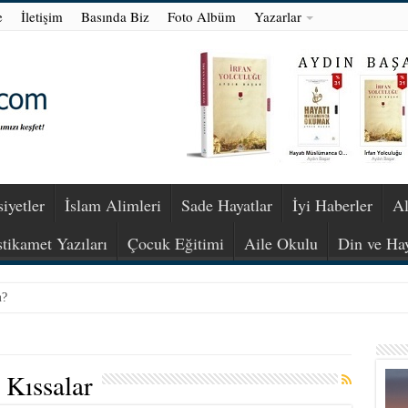
e
İletişim
Basında Biz
Foto Albüm
Yazarlar
iyetler
İslam Alimleri
Sade Hayatlar
İyi Haberler
Al
stikamet Yazıları
Çocuk Eğitimi
Aile Okulu
Din ve Ha
m?
 Kıssalar