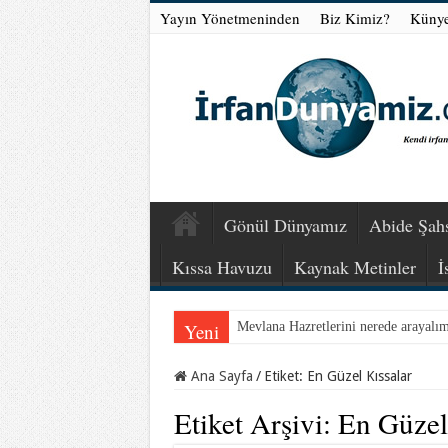
Yayın Yönetmeninden
Biz Kimiz?
Küny
Gönül Dünyamız
Abide Şahs
Kıssa Havuzu
Kaynak Metinler
İ
Yeni
Mevlana Hazretlerini nerede arayalı
Ana Sayfa
/
Etiket:
En Güzel Kıssalar
Etiket Arşivi:
En Güzel