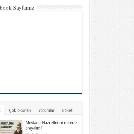
book Sayfamız
i
Çok okunan
Yorumlar
Etiket
Mevlana Hazretlerini nerede
arayalım?