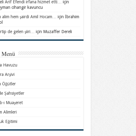
li Arif Efendi irfana hizmet etti…
için
eyman cihangir kavuncu
 alim hem şairdi Amil Hocam…
için
İbrahim
ol
rtip de gelen şiiri…
için
Muzaffer Dereli
l Menü
sa Havuzu
ra Arşivi
n Öğütler
e Şahsiyetler
b-ı Muaşeret
m Alimleri
k Eğitimi