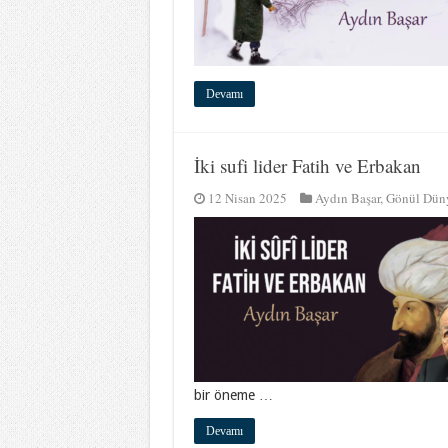
Devamı
İki sufi lider Fatih ve Erbakan
12 Nisan 2025
Aydın Başar
,
Gönül Dün
bir öneme …
Devamı