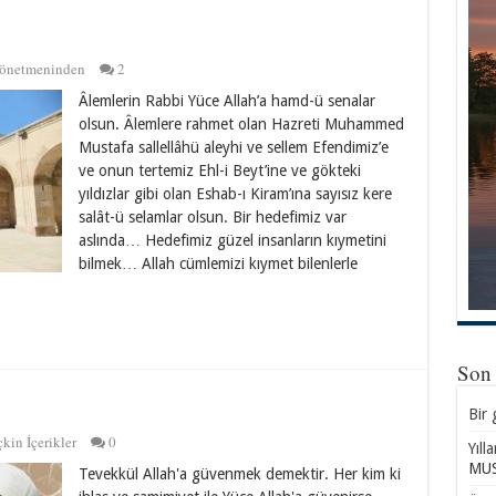
Yönetmeninden
2
Âlemlerin Rabbi Yüce Allah’a hamd-ü senalar
olsun. Âlemlere rahmet olan Hazreti Muhammed
Mustafa sallellâhü aleyhi ve sellem Efendimiz’e
ve onun tertemiz Ehl-i Beyt’ine ve gökteki
yıldızlar gibi olan Eshab-ı Kiram’ına sayısız kere
salât-ü selamlar olsun. Bir hedefimiz var
aslında… Hedefimiz güzel insanların kıymetini
bilmek… Allah cümlemizi kıymet bilenlerle
Son
Bir 
kin İçerikler
0
Yıll
MUS
Tevekkül Allah'a güvenmek demektir. Her kim ki