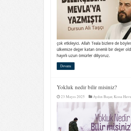
çok etkileyici. Allah Teala bizlere de böyle
ülkemize değer katan önemli bir değer ol
hayırlı uzun ömürler diliyoruz.
Devamı
Yokluk nedir bilir misiniz?
23 Mayıs 2025
Aydın Başar
,
Kıssa Hav