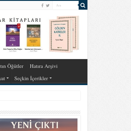
tın Öğütler
Hatıra Arşivi
yat
Seçkin İçerikler