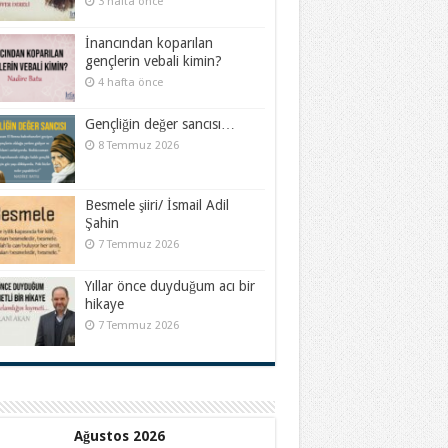
3 hafta önce
İnancından koparılan
gençlerin vebali kimin?
4 hafta önce
Gençliğin değer sancısı…
8 Temmuz 2026
Besmele şiiri/ İsmail Adil
Şahin
7 Temmuz 2026
Yıllar önce duyduğum acı bir
hikaye
7 Temmuz 2026
Ağustos 2026