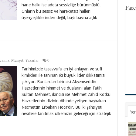
hane halkı ise adeta sessizliğe bürünmüştü.
Face
Onların bu sessiz ve hareketsiz halleri
üşengeçliklerinden değil, başlı başına açlık …
yamız
,
Manşet
,
Yazarlar
0
Tarihimizde tasavvufu en iyi anlayan ve sufi
kimlikleri ile tanınan iki büyük lider dikkatimizi
çekiyor. Bunlardan birincisi Akşemseddin
Hazretlerinin himmet ve dualarını alan Fatih
Sultan Mehmet, ikincisi ise Mehmet Zahid Kotku
Hazretlerinin dizinin dibinde yetişen başbakan
Necmettin Erbakan Hoca’dır. Bu iki şahsiyeti
Yen
nesillere tanıtmak ülkemizin geleceği için stratejik