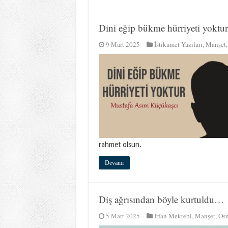
Dini eğip bükme hürriyeti yokt
9 Mart 2025
İstikamet Yazıları
,
Manşet
rahmet olsun.
Devamı
Diş ağrısından böyle kurtuldu…
5 Mart 2025
İrfan Mektebi
,
Manşet
,
Osm