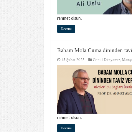
rahmet olsun.
Devamı
Babam Mola Cuma dininden tav
15 Şubat 2025
Gönül Dünyamız
,
Manşe
rahmet olsun.
Devamı