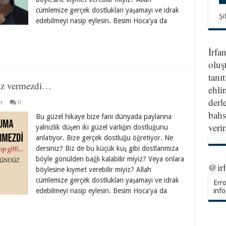
cümlemize gerçek dostlukları yaşamayı ve idrak
Şi
edebilmeyi nasip eylesin. Besim Hoca'ya da
İrfa
oluş
tanıt
iz vermezdi…
ehlin
derl
t
0
bahs
Bu güzel hikaye bize fani dünyada paylarına
veri
yalnızlık düşen iki güzel varlığın dostluğunu
anlatıyor. Bize gerçek dostluğu öğretiyor. Ne
dersiniz? Biz de bu küçük kuş gibi dostlarımıza
böyle gönülden bağlı kalabilir miyiz? Veya onlara
@ir
böylesine kıymet verebilir miyiz? Allah
cümlemize gerçek dostlukları yaşamayı ve idrak
Erro
info
edebilmeyi nasip eylesin. Besim Hoca'ya da