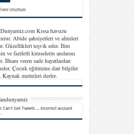
fremi Unuttum
nDunyamiz.com Kıssa havuzu
turur. Abide şahsiyetleri ve alimleri
ır. Güzellikleri teşvik eder. İlim
in ve faziletli kimselerin anılarını
er. İlham veren sade hayatlardan
eder. Çocuk eğitimine dair bilgiler
r. Kaynak metinleri derler.
fandunyamiz
r Can't Get Tweets ... incorrect account
 .