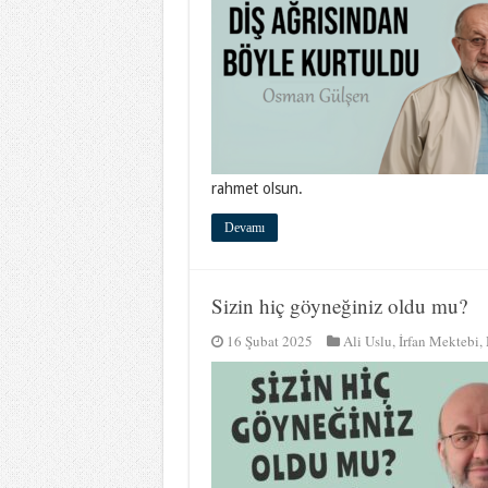
rahmet olsun.
Devamı
Sizin hiç göyneğiniz oldu mu?
16 Şubat 2025
Ali Uslu
,
İrfan Mektebi
,