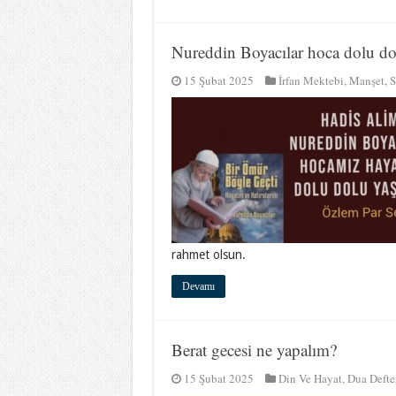
Nureddin Boyacılar hoca dolu d
15 Şubat 2025
İrfan Mektebi
,
Manşet
,
S
rahmet olsun.
Devamı
Berat gecesi ne yapalım?
15 Şubat 2025
Din Ve Hayat
,
Dua Defte