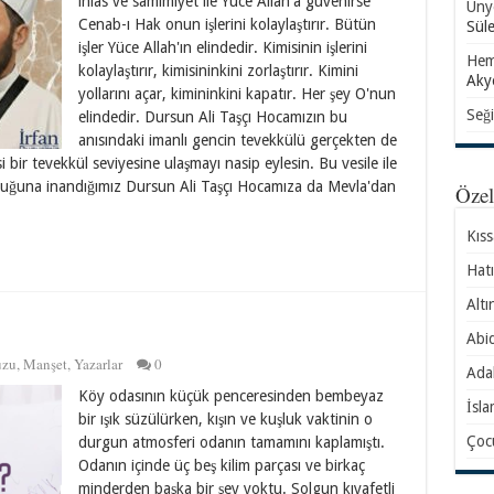
ihlas ve samimiyet ile Yüce Allah'a güvenirse
Ünye
Cenab-ı Hak onun işlerini kolaylaştırır. Bütün
Sül
işler Yüce Allah'ın elindedir. Kimisinin işlerini
Hem
kolaylaştırır, kimisininkini zorlaştırır. Kimini
Aky
yollarını açar, kimininkini kapatır. Her şey O'nun
Seği
elindedir. Dursun Ali Taşçı Hocamızın bu
anısındaki imanlı gencin tevekkülü gerçekten de
si bir tevekkül seviyesine ulaşmayı nasip eylesin. Bu vesile ile
duğuna inandığımız Dursun Ali Taşçı Hocamıza da Mevla'dan
Öze
Kıs
Hatı
Altı
Abid
uzu
,
Manşet
,
Yazarlar
0
Ada
Köy odasının küçük penceresinden bembeyaz
İsla
bir ışık süzülürken, kışın ve kuşluk vaktinin o
Çocu
durgun atmosferi odanın tamamını kaplamıştı.
Odanın içinde üç beş kilim parçası ve birkaç
minderden başka bir şey yoktu. Solgun kıyafetli