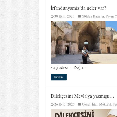
İrfandunyamiz’da neler var?
30 Ekim 2025
Gölden Katreler
,
Yayın 
karşılaştırsın… Değer …
Devamı
Dilekçesini Mevla’ya yazmıştı…
26 Eylül 2025
Genel
,
İrfan Mektebi
,
Seç