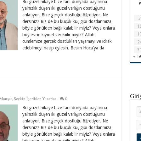
Bu güzel hikaye bize fani dünyada paylarına
P
yalnızlık düşen iki güzel varlığın dostluğunu
anlatıyor. Bize gerçek dostluğu öğretiyor. Ne
3
dersiniz? Biz de bu küçük kuş gibi dostlarımıza
1
böyle gönülden bağlı kalabilir miyiz? Veya onlara
1
böylesine kıymet verebilir miyiz? Allah
cümlemize gerçek dostlukları yaşamayı ve idrak
2
edebilmeyi nasip eylesin. Besim Hoca'ya da
3
« T
Giri
Manşet
,
Seçkin İçerikler
,
Yazarlar
0
Bu güzel hikaye bize fani dünyada paylarına
yalnızlık düşen iki güzel varlığın dostluğunu
anlatıyor. Bize gerçek dostluğu öğretiyor. Ne
dersiniz? Biz de bu küçük kuş gibi dostlarımıza
böyle gönülden bağlı kalabilir miyiz? Veya onlara
böylesine kıymet verebilir miyiz? Allah