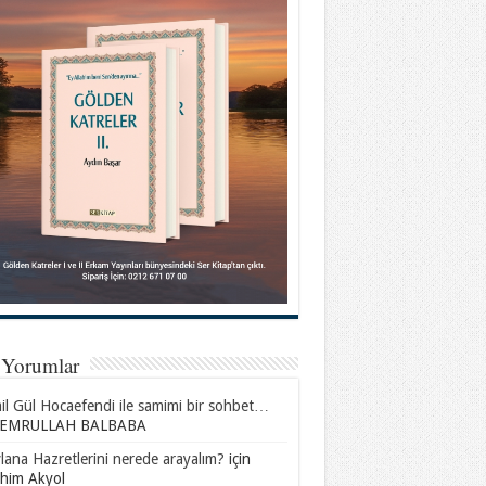
 Yorumlar
l Gül Hocaefendi ile samimi bir sohbet…
EMRULLAH BALBABA
ana Hazretlerini nerede arayalım?
için
ahim Akyol