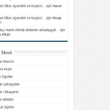
at Ülker ziyaretim ve boykot…
için
Harun
at Ülker ziyaretim ve boykot…
için
Recep
n
akçı Hamit efendi dedemin arkadaşıydı…
için
u Alkan
l Menü
sa Havuzu
ra Arşivi
n Öğütler
e Şahsiyetler
b-ı Muaşeret
m Alimleri
k Eğitimi