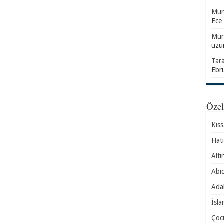
Mur
Ece
Mur
uzu
Tar
Ebr
Öze
Kıs
Hatı
Altı
Abid
Ada
İsla
Çocu