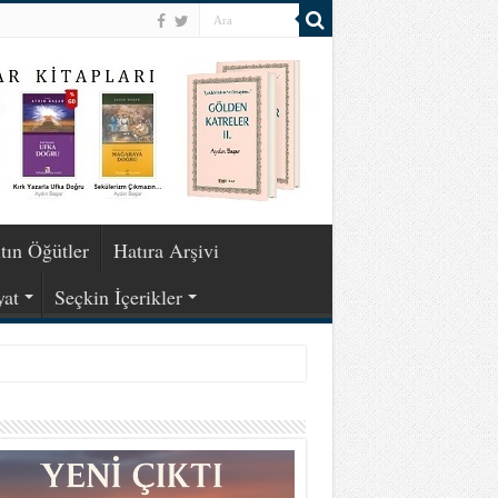
tın Öğütler
Hatıra Arşivi
yat
Seçkin İçerikler