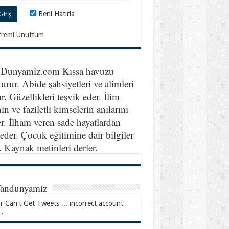
Beni Hatırla
fremi Unuttum
nDunyamiz.com Kıssa havuzu
turur. Abide şahsiyetleri ve alimleri
ır. Güzellikleri teşvik eder. İlim
in ve faziletli kimselerin anılarını
er. İlham veren sade hayatlardan
eder. Çocuk eğitimine dair bilgiler
r. Kaynak metinleri derler.
fandunyamiz
r Can't Get Tweets ... incorrect account
 .