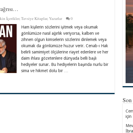
çağrısı…
kin İçerikler
,
Tavsiye Kitaplar
,
Yazarlar
0
Ham kişilerin sözlerini işitmek veya okumak
gönlümüze nasıl ağırlık veriyorsa, kalben ve
zihnen olgun kimselerin sözlerini dinlemek veya
okumak da gönlümüze huzur verir. Cenab-ı Hak
belirli samimiyet ölçülerine riayet edenlere ve her
daim ihlası gözetenlere dünyada belli başlı
hediyeler sunar. Bu hediyelerin başında nurlu bir
sima ve hikmet dolu bir …
Son
Cemi
için
Mevl
İbr