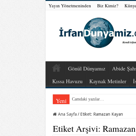
Yayın Yönetmeninden
Biz Kimiz?
Küny
Gönül Dünyamız
Abide Şahs
Kıssa Havuzu
Kaynak Metinler
İ
Yeni
Camdaki yazılar…
Ana Sayfa
/
Etiket:
Ramazan Kayan
Etiket Arşivi:
Ramazan