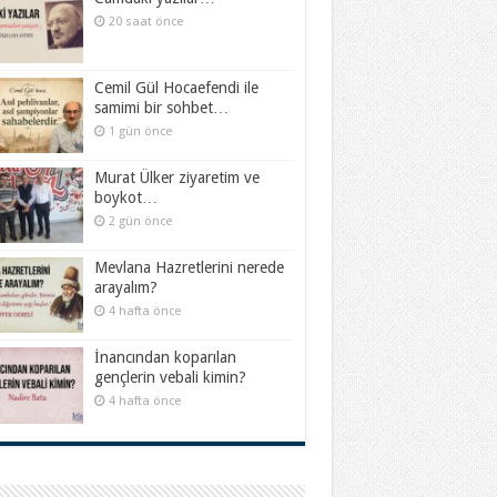
20 saat önce
Cemil Gül Hocaefendi ile
samimi bir sohbet…
1 gün önce
Murat Ülker ziyaretim ve
boykot…
2 gün önce
Mevlana Hazretlerini nerede
arayalım?
4 hafta önce
İnancından koparılan
gençlerin vebali kimin?
4 hafta önce