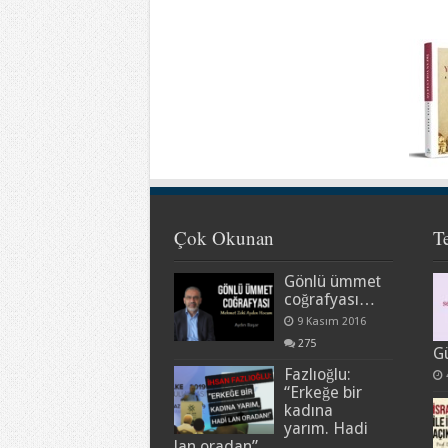
Çok Okunan
T
Gönlü ümmet
coğrafyası…
9 Kasım 2016
275
G
Fazlıoğlu:
“Erkeğe bir
kadına
yarım. Hadi
lan oradan”