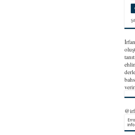
Şi
İrfa
oluş
tanıt
ehlin
derl
bahs
veri
@ir
Erro
info