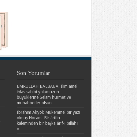
Son Yorumlar
EMRULLAH BALBABA: İlim amel
ihlas sahibi yolumuzun
büyüklerine Selam hürmet ve
muhabbetler olsun...
İbrahim Akyol: Mükemmel bir yazı
olmuş Hocam. Bir ârifin
r
kaleminden bir başka ârif-i billâh'ı
o...