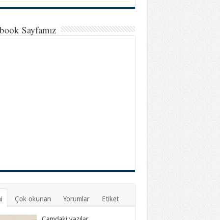
book Sayfamız
i
Çok okunan
Yorumlar
Etiket
Camdaki yazılar…