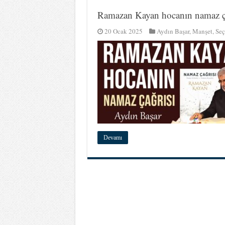
Ramazan Kayan hocanın namaz 
20 Ocak 2025
Aydın Başar
,
Manşet
,
Seç
Devamı