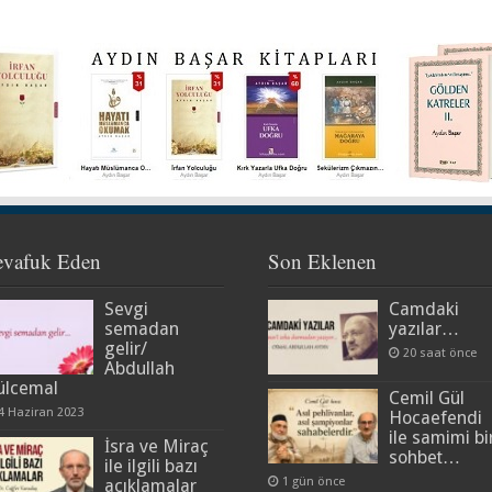
evafuk Eden
Son Eklenen
Sevgi
Camdaki
semadan
yazılar…
gelir/
20 saat önce
Abdullah
ülcemal
Cemil Gül
4 Haziran 2023
Hocaefendi
ile samimi bi
İsra ve Miraç
sohbet…
ile ilgili bazı
1 gün önce
açıklamalar