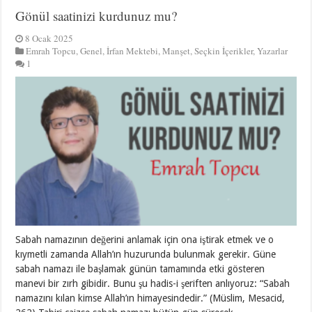
Gönül saatinizi kurdunuz mu?
8 Ocak 2025
Emrah Topcu
,
Genel
,
İrfan Mektebi
,
Manşet
,
Seçkin İçerikler
,
Yazarlar
1
Sabah namazının değerini anlamak için ona iştirak etmek ve o
kıymetli zamanda Allah’ın huzurunda bulunmak gerekir. Güne
sabah namazı ile başlamak günün tamamında etki gösteren
manevi bir zırh gibidir. Bunu şu hadis-i şeriften anlıyoruz: “Sabah
namazını kılan kimse Allah’ın himayesindedir.” (Müslim, Mesacid,