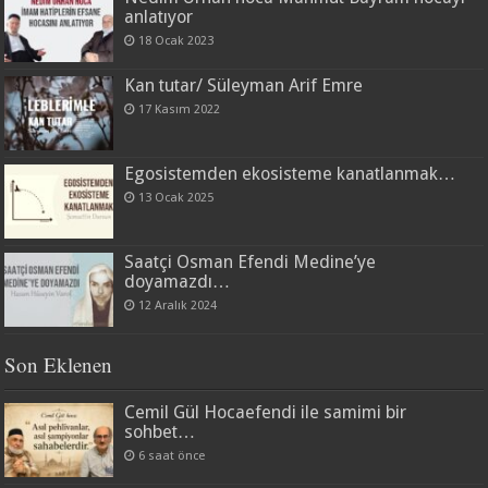
anlatıyor
18 Ocak 2023
Kan tutar/ Süleyman Arif Emre
17 Kasım 2022
Egosistemden ekosisteme kanatlanmak…
13 Ocak 2025
Saatçi Osman Efendi Medine’ye
doyamazdı…
12 Aralık 2024
Son Eklenen
Cemil Gül Hocaefendi ile samimi bir
sohbet…
6 saat önce