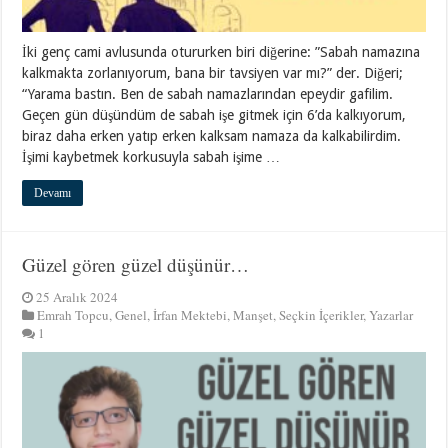
İki genç cami avlusunda otururken biri diğerine: ”Sabah namazına
kalkmakta zorlanıyorum, bana bir tavsiyen var mı?” der. Diğeri;
“Yarama bastın. Ben de sabah namazlarından epeydir gafilim.
Geçen gün düşündüm de sabah işe gitmek için 6’da kalkıyorum,
biraz daha erken yatıp erken kalksam namaza da kalkabilirdim.
İşimi kaybetmek korkusuyla sabah işime …
Devamı
Güzel gören güzel düşünür…
25 Aralık 2024
Emrah Topcu
,
Genel
,
İrfan Mektebi
,
Manşet
,
Seçkin İçerikler
,
Yazarlar
1