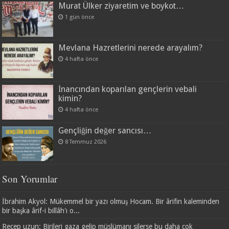
Murat Ülker ziyaretim ve boykot…
1 gün önce
Mevlana Hazretlerini nerede arayalım?
4 hafta önce
İnancından koparılan gençlerin vebali
kimin?
4 hafta önce
Gençliğin değer sancısı…
8 Temmuz 2026
Son Yorumlar
İbrahim Akyol: Mükemmel bir yazı olmuş Hocam. Bir ârifin kaleminden
bir başka ârif-i billâh'ı o...
Recep uzun: Birileri gaza gelip müslümanı silerse bu daha çok