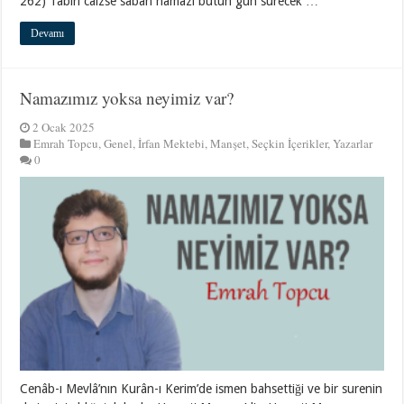
262) Tabiri caizse sabah namazı bütün gün sürecek …
Devamı
Namazımız yoksa neyimiz var?
2 Ocak 2025
Emrah Topcu
,
Genel
,
İrfan Mektebi
,
Manşet
,
Seçkin İçerikler
,
Yazarlar
0
Cenâb-ı Mevlâ’nın Kurân-ı Kerim’de ismen bahsettiği ve bir surenin