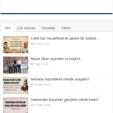
Yeni
Çok okunan
Yorumlar
Etiket
Cemil Gül Hocaefendi ile samimi bir sohbet…
6 saat önce
Murat Ülker ziyaretim ve boykot…
1 gün önce
Mevlana Hazretlerini nerede arayalım?
4 hafta önce
İnancından koparılan gençlerin vebali kimin?
4 hafta önce