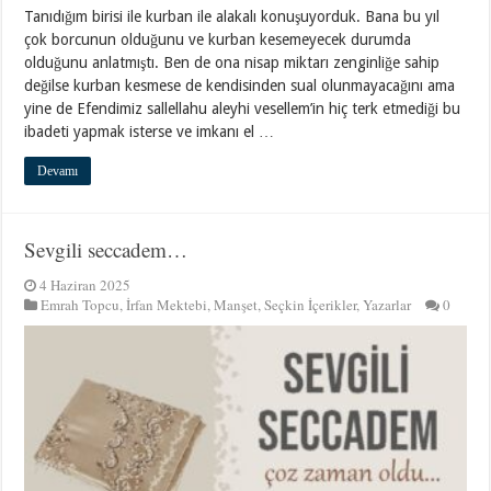
Tanıdığım birisi ile kurban ile alakalı konuşuyorduk. Bana bu yıl
çok borcunun olduğunu ve kurban kesemeyecek durumda
olduğunu anlatmıştı. Ben de ona nisap miktarı zenginliğe sahip
değilse kurban kesmese de kendisinden sual olunmayacağını ama
yine de Efendimiz sallellahu aleyhi vesellem’in hiç terk etmediği bu
ibadeti yapmak isterse ve imkanı el …
Devamı
Sevgili seccadem…
4 Haziran 2025
Emrah Topcu
,
İrfan Mektebi
,
Manşet
,
Seçkin İçerikler
,
Yazarlar
0