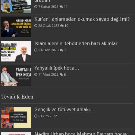
oradan”
7 Şubat 2021
11
Kur’an’ı anlamadan okumak sevap değil mi?
28 Ocak 2023
10
İslam alemini tehdit eden bazı akımlar
8 Nisan 2023
7
Yahyalılı İpek hoca…
11 Mart 2022
6
Tevafuk Eden
Gençlik ve fütüvvet ahlakı…
6 Ekim 2022
Nedim Urhan hoca Mahmut Bayram hocayı