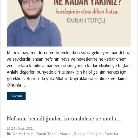
Manevi hayatı öldüren en önemli etken sonu gelmeyen maddi haz
ve zevklerdir. İnsan nefsinin heva ve heveslerine ne kadar önem
verir onlara kapılırsa manevi, ruhâni yanı o kadar eksilmeye başlar.
Ahlaki değerleri bünyede diri tutmak için kalbî gelişim herkes için
gereklidir. Bunun da yolu Allah’ın buyruklarına sarılmak ve daima
O’nunla …
Devamı
Nefsinin bencilliğinden korunabilene ne mutlu…
24 Ocak 2025
Din Ve Hayat
,
Emrah Topcu
,
Manşet
,
Şahsiyet Gelişimi
,
Yazarlar