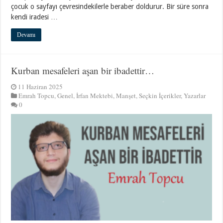
çocuk o sayfayı çevresindekilerle beraber doldurur. Bir süre sonra
kendi iradesi …
Devamı
Kurban mesafeleri aşan bir ibadettir…
11 Haziran 2025
Emrah Topcu
,
Genel
,
İrfan Mektebi
,
Manşet
,
Seçkin İçerikler
,
Yazarlar
0