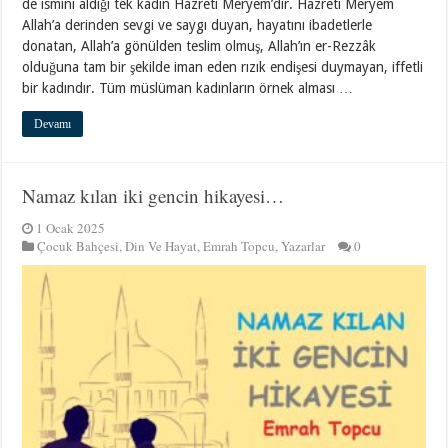
de ismini aldığı tek kadın Hazreti Meryem’dir. Hazreti Meryem
Allah’a derinden sevgi ve saygı duyan, hayatını ibadetlerle
donatan, Allah’a gönülden teslim olmuş, Allah’ın er-Rezzâk
olduğuna tam bir şekilde iman eden rızık endişesi duymayan, iffetli
bir kadındır. Tüm müslüman kadınların örnek alması …
Devamı
Namaz kılan iki gencin hikayesi…
1 Ocak 2025
Çocuk Bahçesi
,
Din Ve Hayat
,
Emrah Topcu
,
Yazarlar
0