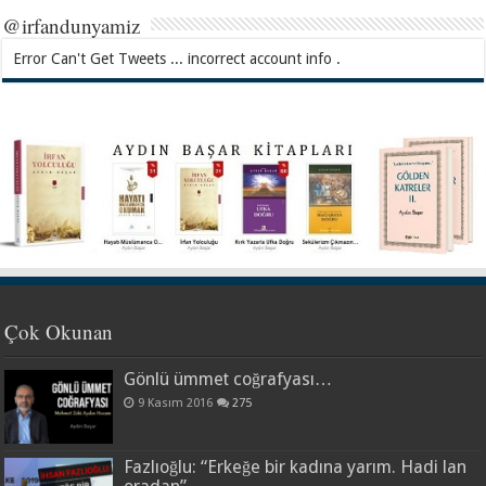
@irfandunyamiz
Error Can't Get Tweets ... incorrect account info .
Çok Okunan
Gönlü ümmet coğrafyası…
9 Kasım 2016
275
Fazlıoğlu: “Erkeğe bir kadına yarım. Hadi lan