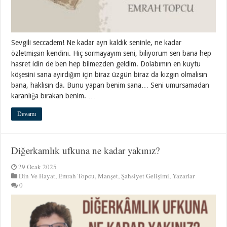
Sevgili seccadem! Ne kadar ayrı kaldık seninle, ne kadar
özletmişsin kendini. Hiç sormayayım seni, biliyorum sen bana hep
hasret idin de ben hep bilmezden geldim. Dolabımın en kuytu
köşesini sana ayırdığım için biraz üzgün biraz da kızgın olmalısın
bana, haklısın da. Bunu yapan benim sana… Seni umursamadan
karanlığa bırakan benim. …
Devamı
Diğerkamlık ufkuna ne kadar yakınız?
29 Ocak 2025
Din Ve Hayat
,
Emrah Topcu
,
Manşet
,
Şahsiyet Gelişimi
,
Yazarlar
0