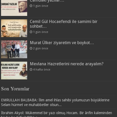
Camdaki yazılar…
1 gün önce
Cemil Gül Hocaefendi ile samimi bir
sohbet…
1 gün önce
Murat Ülker ziyaretim ve boykot…
2 gün önce
Mevlana Hazretlerini nerede arayalım?
4 hafta önce
Son Yorumlar
EMRULLAH BALBABA: İlim amel ihlas sahibi yolumuzun büyüklerine
Selam hürmet ve muhabbetler olsun...
İbrahim Akyol: Mükemmel bir yazı olmuş Hocam. Bir ârifin kaleminden