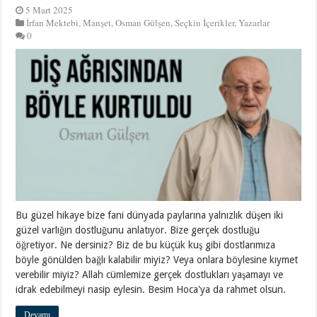
5 Mart 2025
İrfan Mektebi
,
Manşet
,
Osman Gülşen
,
Seçkin İçerikler
,
Yazarlar
0
Bu güzel hikaye bize fani dünyada paylarına yalnızlık düşen iki
güzel varlığın dostluğunu anlatıyor. Bize gerçek dostluğu
öğretiyor. Ne dersiniz? Biz de bu küçük kuş gibi dostlarımıza
böyle gönülden bağlı kalabilir miyiz? Veya onlara böylesine kıymet
verebilir miyiz? Allah cümlemize gerçek dostlukları yaşamayı ve
idrak edebilmeyi nasip eylesin. Besim Hoca'ya da rahmet olsun.
Devamı