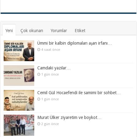
Yeni
Çok okunan
Yorumlar
Etiket
Ümmi bir kalbin diplomaları aşan irfanı…
4 saat önce
Camdaki yazılar…
1 gün önce
Cemil Gül Hocaefendi ile samimi bir sohbet…
1 gün önce
Murat Ülker ziyaretim ve boykot…
2 gün önce