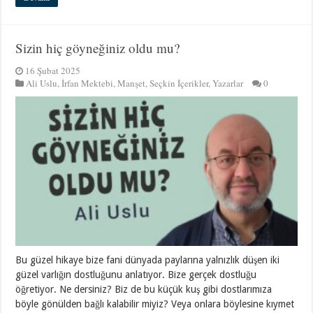
Sizin hiç göyneğiniz oldu mu?
16 Şubat 2025
Ali Uslu
,
İrfan Mektebi
,
Manşet
,
Seçkin İçerikler
,
Yazarlar
0
Bu güzel hikaye bize fani dünyada paylarına yalnızlık düşen iki
güzel varlığın dostluğunu anlatıyor. Bize gerçek dostluğu
öğretiyor. Ne dersiniz? Biz de bu küçük kuş gibi dostlarımıza
böyle gönülden bağlı kalabilir miyiz? Veya onlara böylesine kıymet