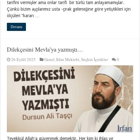
tarifini vermişler ama onlar tarifi bir türlü tam anlayamamışlar.
Çünkü bizim aşçılarımız usta -çırak geleneğine göre yetiştikleri için
ölçüleri “kararı …
Devamı
Dilekçesini Mevla’ya yazmıştı…
26 Eylül 2025
Genel
,
İrfan Mektebi
,
Seçkin İçerikler
0
Tevekkül Allah'a güvenmek demektir. Her kim ki ihlas ve