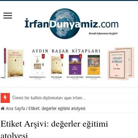
Ümmi bir kalbin diplomaları aşan irfanı…
Camdaki yazılar…
Ana Sayfa
/
Etiket:
değerler eğitimi atolyesi
Etiket Arşivi:
değerler eğitimi
atolyesi