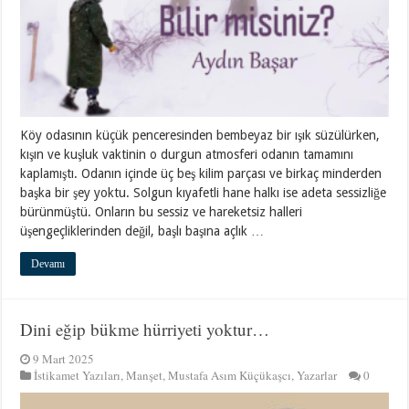
Köy odasının küçük penceresinden bembeyaz bir ışık süzülürken,
kışın ve kuşluk vaktinin o durgun atmosferi odanın tamamını
kaplamıştı. Odanın içinde üç beş kilim parçası ve birkaç minderden
başka bir şey yoktu. Solgun kıyafetli hane halkı ise adeta sessizliğe
bürünmüştü. Onların bu sessiz ve hareketsiz halleri
üşengeçliklerinden değil, başlı başına açlık …
Devamı
Dini eğip bükme hürriyeti yoktur…
9 Mart 2025
İstikamet Yazıları
,
Manşet
,
Mustafa Asım Küçükaşcı
,
Yazarlar
0