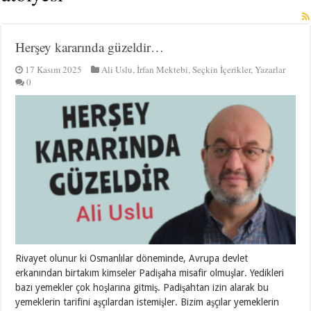
Herşey kararında güzeldir…
17 Kasım 2025
Ali Uslu
,
İrfan Mektebi
,
Seçkin İçerikler
,
Yazarlar
0
Rivayet olunur ki Osmanlılar döneminde, Avrupa devlet
erkanından birtakım kimseler Padişaha misafir olmuşlar. Yedikleri
bazı yemekler çok hoşlarına gitmiş. Padişahtan izin alarak bu
yemeklerin tarifini aşçılardan istemişler. Bizim aşçılar yemeklerin