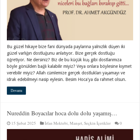
Bu güzel hikaye bize fani dünyada paylarına yalnızlık düşen iki
güzel varlığın dostluğunu anlatıyor. Bize gerçek dostluğu
öğretiyor. Ne dersiniz? Biz de bu küçük kuş gibi dostlarımıza
böyle gönülden bağlı kalabilir miyiz? Veya onlara böylesine kıymet
verebilir miyiz? Allah cümlemize gerçek dostlukları yaşamayı ve
idrak edebilmeyi nasip eylesin. Besim Hoca'ya da rahmet olsun.
Devamı
Nureddin Boyacılar hoca dolu dolu yaşamış…
15 Şubat 2025
İrfan Mektebi
,
Manşet
,
Seçkin İçerikler
0