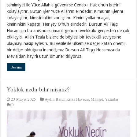
samimiyet ile Yüce Allah'a güvenirse Cenab-ı Hak onun işlerini
kolaylaştırır. Bütün işler Yüce Allah'ın elindedir. Kimisinin işlerini
kolaylaştırır, kimisininkini zorlaştırır. Kimini yollarını açar,
kimininkini kapatır. Her şey O'nun elindedir. Dursun Ali Taşçı
Hocamızın bu anısındaki imanlı gencin tevekkülü gerçekten de çok
etkileyici. Allah Teala bizlere de böylesi bir tevekkül seviyesine
ulaşmayı nasip eylesin. Bu vesile ile ülkemize değer katan önemli
bir değer olduğuna inandığımız Dursun Ali Taşçı Hocamıza da
Mevla'dan hayırlı uzun ömürler diliyoruz.
Devamı
Yokluk nedir bilir misiniz?
23 Mayıs 2025
Aydın Başar
,
Kıssa Havuzu
,
Manşet
,
Yazarlar
0