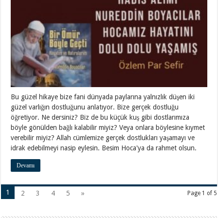
Bu güzel hikaye bize fani dünyada paylarına yalnızlık düşen iki
güzel varlığın dostluğunu anlatıyor. Bize gerçek dostluğu
öğretiyor. Ne dersiniz? Biz de bu küçük kuş gibi dostlarımıza
böyle gönülden bağlı kalabilir miyiz? Veya onlara böylesine kıymet
verebilir miyiz? Allah cümlemize gerçek dostlukları yaşamayı ve
idrak edebilmeyi nasip eylesin. Besim Hoca'ya da rahmet olsun.
Devamı
1
2
3
4
5
»
Page 1 of 5