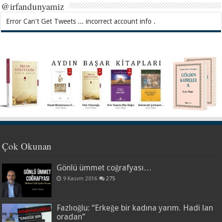
@irfandunyamiz
Error Can't Get Tweets ... incorrect account info .
Çok Okunan
Gönlü ümmet coğrafyası…
9 Kasım 2016
275
Fazlıoğlu: “Erkeğe bir kadına yarım. Hadi lan
oradan”