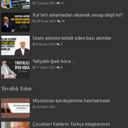
7 Şubat 2021
11
Kur’an’ı anlamadan okumak sevap değil mi?
28 Ocak 2023
10
İslam alemini tehdit eden bazı akımlar
8 Nisan 2023
7
Yahyalılı İpek hoca…
11 Mart 2022
6
Tevafuk Eden
Müslüman kardeşlerime hatırlatmalar
20 Mart 2022
Çocuklar! Kaldırın Türkçe kitaplarınızı!