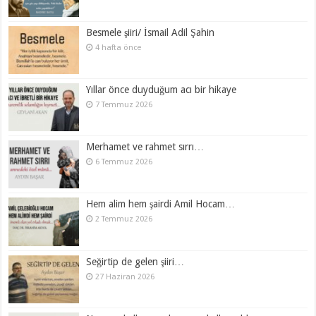
Besmele şiiri/ İsmail Adil Şahin
4 hafta önce
Yıllar önce duyduğum acı bir hikaye
7 Temmuz 2026
Merhamet ve rahmet sırrı…
6 Temmuz 2026
Hem alim hem şairdi Amil Hocam…
2 Temmuz 2026
Seğirtip de gelen şiiri…
27 Haziran 2026