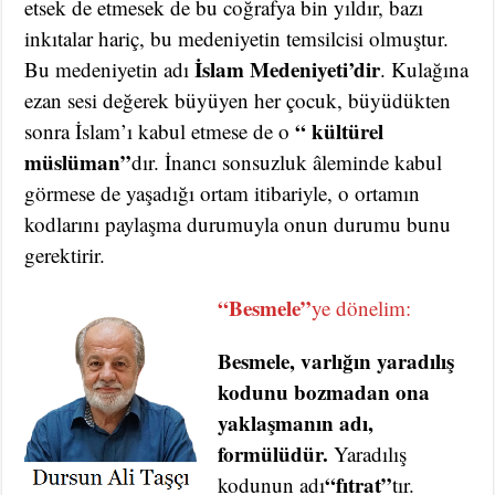
etsek de etmesek de bu coğrafya bin yıldır, bazı
inkıtalar hariç, bu medeniyetin temsilcisi olmuştur.
İslam Medeniyeti’dir
Bu medeniyetin adı
. Kulağına
ezan sesi değerek büyüyen her çocuk, büyüdükten
“ kültürel
sonra İslam’ı kabul etmese de o
müslüman”
dır. İnancı sonsuzluk âleminde kabul
görmese de yaşadığı ortam itibariyle, o ortamın
kodlarını paylaşma durumuyla onun durumu bunu
gerektirir.
“Besmele”
ye dönelim:
Besmele, varlığın yaradılış
kodunu bozmadan ona
yaklaşmanın adı,
formülüdür.
Yaradılış
“fıtrat”
kodunun adı
tır.