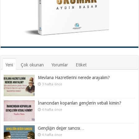
Yeni
Çok okunan
Yorumlar
Etiket
Mevlana Hazretlerini nerede arayalım?
3 hafta önce
İnancından koparılan gençlerin vebali kimin?
4 hafta önce
Gençliğin değer sancısı…
4 hafta önce