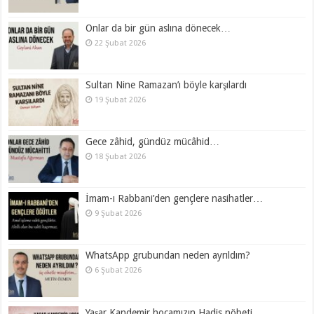
Onlar da bir gün aslına dönecek…
22 Şubat 2026
Sultan Nine Ramazan’ı böyle karşılardı
19 Şubat 2026
Gece zâhid, gündüz mücâhid…
18 Şubat 2026
İmam-ı Rabbani’den gençlere nasihatler…
9 Şubat 2026
WhatsApp grubundan neden ayrıldım?
6 Şubat 2026
Yaşar Kandemir hocamızın Hadis nöbeti…