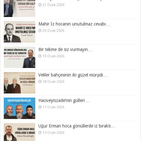
21 Ocak 2026
Mahir İz hocanın unutulmaz cevabı…
20 Ocak 2026
Bir tekme de siz vurmayın…
19 Ocak 2026
Veliler bahçesinin iki güzel mürşidi…
18 Ocak 2026
Hacıveyiszade’nin gülleri…
17 Ocak 2026
Uğur Erman hoca gönüllerde iz bıraktı…
13 Ocak 2026