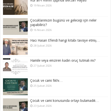
Kur’ân-ı Kerîm Işığında Berzah Hayatı
19 Nisan 2026
Çocuklarımızın bugünü ve geleceği için neler
yapabiliriz?
16 Nisan 2026
Hacı Hasan Efendi hangi kitabı tavsiye etmiş…
28 Şubat 2026
Hamile veya emziren kadın oruç tutmalı mı?
27 Şubat 2026
Çocuk ve cami fıkhı…
25 Şubat 2026
Çocuk ve cami konusunda ortayı bulamadık…
23 Şubat 2026