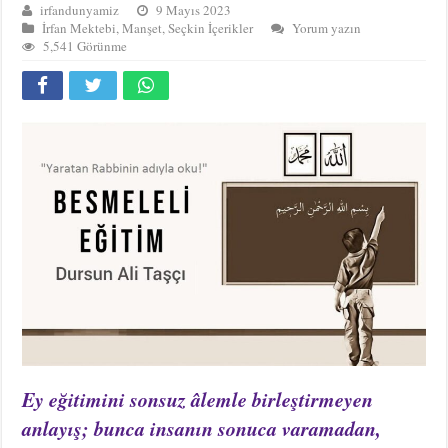
irfandunyamiz
9 Mayıs 2023
İrfan Mektebi
,
Manşet
,
Seçkin İçerikler
Yorum yazın
5,541 Görünme
Ey eğitimini sonsuz âlemle birleştirmeyen
anlayış; bunca insanın sonuca varamadan,