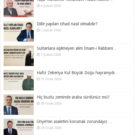
4 Şubat 2026
Dille yapılan cihad nasıl olmalıdır?
2 Şubat 2026
Sultanlara eğilmeyen alim İmam-ı Rabbani…
1 Şubat 2026
Hafız Zekeriya Kul Büyük Doğu hayranıydı…
31 Ocak 2026
Hiç buzlu zeminde araba sürdünüz mü?
30 Ocak 2026
Ünye’nin asaletini korumak zorundayız…
29 Ocak 2026