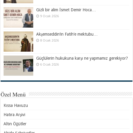
Gizli bir alim İsmet Demir Hoca…
9 Ocak 2026
Akşemseddin’in Fatih’e mektubu…
8 Ocak 2026
Güçlülerin hukukuna karşı ne yapmamız gerekiyor?
6 Ocak 2026
Özel Menü
Kıssa Havuzu
Hatıra Arşivi
Altın Öğütler
Abide Şahsiyetler