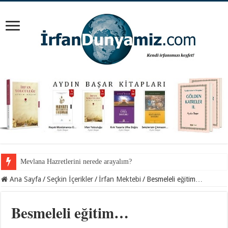
İnancından koparılan gençlerin vebali kimin?
Ana Sayfa
/
Seçkin İçerikler
/
İrfan Mektebi
/
Besmeleli eğitim…
Besmeleli eğitim…