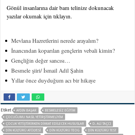
Gönül insanlarına dair bam telinize dokunacak
yazılar okumak için tıklayın.
Mevlana Hazretlerini nerede arayalım?
İnancından koparılan gençlerin vebali kimin?
Gençliğin değer sancısı…
Besmele şiiri/ İsmail Adil Şahin
Yıllar önce duyduğum acı bir hikaye
Etiket
AYDIN BAŞAR
BESMELESIZ EĞITIM
ÇOCUĞUMU NASIL YETIRŞTIRMELIYIM
ÇOCUK YETIŞTIRIRKEN DIKKAT EDILECEK HUSUSLAR
D. ALI TAÇCI
DIN KÜLTÜRÜ ATÖLYESI
DIN KÜLTÜRÜ TEOG
DIN KÜLTÜRÜ TEST