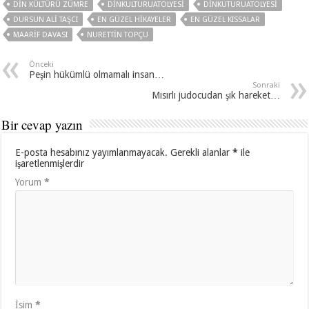
DIN KÜLTÜRÜ ZÜMRE
DINKULTURUATOLYESI
DINKUTURUATOLYESI
DURSUN ALI TAŞCI
EN GÜZEL HIKAYELER
EN GÜZEL KISSALAR
MAARIF DAVASI
NURETTIN TOPÇU
Önceki
Peşin hükümlü olmamalı insan…
Sonraki
Mısırlı judocudan şık hareket…
Bir cevap yazın
E-posta hesabınız yayımlanmayacak.
Gerekli alanlar
*
ile
işaretlenmişlerdir
Yorum
*
İsim
*