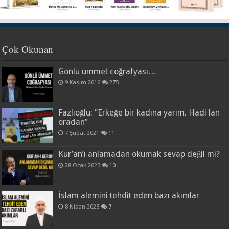
Çok Okunan
Gönlü ümmet coğrafyası…
9 Kasım 2016
275
Fazlıoğlu: “Erkeğe bir kadına yarım. Hadi lan
oradan”
7 Şubat 2021
11
Kur’an’ı anlamadan okumak sevap değil mi?
28 Ocak 2023
10
İslam alemini tehdit eden bazı akımlar
8 Nisan 2023
7