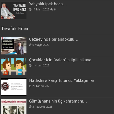
Yahyalılı İpek hoca…
11 Mart 2022
6
Tevafuk Eden
Cezaevinde bir anaokulu…
6 Mayıs 2022
Çocuklar için “yalan”la ilgili hikaye
1 Nisan 2022
Hadislere Karşı Tutarsız Yaklaşımlar
20 Nisan 2021
Gümüşhane’nin üç kahramanı…
3 Ağustos 2025