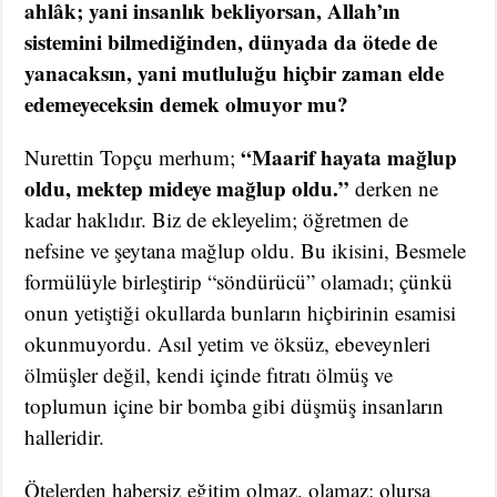
ahlâk; yani insanlık bekliyorsan, Allah’ın
sistemini bilmediğinden, dünyada da ötede de
yanacaksın, yani mutluluğu hiçbir zaman elde
edemeyeceksin demek olmuyor mu?
“Maarif hayata mağlup
Nurettin Topçu merhum;
oldu, mektep mideye mağlup oldu.”
derken ne
kadar haklıdır. Biz de ekleyelim; öğretmen de
nefsine ve şeytana mağlup oldu. Bu ikisini, Besmele
formülüyle birleştirip “söndürücü” olamadı; çünkü
onun yetiştiği okullarda bunların hiçbirinin esamisi
okunmuyordu. Asıl yetim ve öksüz, ebeveynleri
ölmüşler değil, kendi içinde fıtratı ölmüş ve
toplumun içine bir bomba gibi düşmüş insanların
halleridir.
Ötelerden habersiz eğitim olmaz, olamaz; olursa