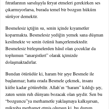
fıtratlarının sarsılışıyla feryat etmeleri gerekirken ses
çıkarmıyorlarsa, burada temel bir bozgun hüküm
sürüyor demektir.
Besmelesiz içtiğin su, senin içinde kıyametler
koparmakta. Besmelesiz yediğin yemek sana düşman
kesilmekte ve senin özünü hançerlemektedir.
Besmelesiz birleşmelerden hâsıl olan çocuklar da
toplumun “anarşistleri” olarak içimizde
dolaşmaktadırlar.
Bundan ötürüdür ki, haram bir şeye Besmele ile
başlanmaz; hatta orada Besmele çekmek, insanı
küfre kadar götürebilir. Allah’ın “haram” kıldığı şey,
zaten senin ruh dünyanı bozacak olan şeydir. Sen bu
“bozguncu”ya merhametle yaklaşmaya kalkışırsan,
mikroba merhamet etmiş olursun ki, bu durum