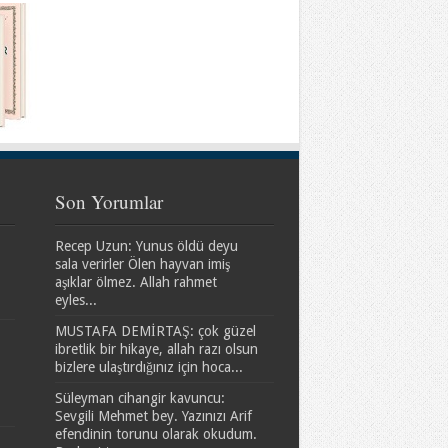
Son Yorumlar
Recep Uzun: Yunus öldü deyu
sala verirler Ölen hayvan imiş
aşıklar ölmez. Allah rahmet
eyles...
MUSTAFA DEMİRTAŞ: çok güzel
ibretlik bir hikaye, allah razı olsun
bizlere ulaştırdığınız için hoca...
Süleyman cihangir kavuncu:
Sevgili Mehmet bey. Yazınızı Arif
efendinin torunu olarak okudum.