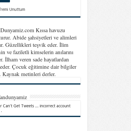
fremi Unuttum
nDunyamiz.com Kıssa havuzu
turur. Abide şahsiyetleri ve alimleri
ır. Güzellikleri teşvik eder. İlim
in ve faziletli kimselerin anılarını
er. İlham veren sade hayatlardan
eder. Çocuk eğitimine dair bilgiler
r. Kaynak metinleri derler.
fandunyamiz
r Can't Get Tweets ... incorrect account
 .