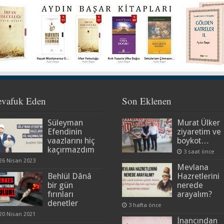
evafuk Eden
Son Eklenen
Süleyman
Murat Ülker
Efendinin
ziyaretim ve
vaazlarını hiç
boykot…
kaçırmazdım
3 saat önce
26 Nisan 2023
Mevlana
Behlül Dânâ
Hazretlerini
bir gün
nerede
fırınları
arayalım?
denetler
3 hafta önce
20 Nisan 2021
İnancından