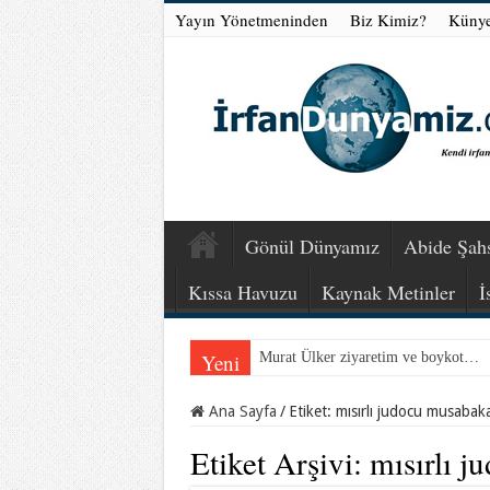
Yayın Yönetmeninden
Biz Kimiz?
Küny
Gönül Dünyamız
Abide Şahs
Kıssa Havuzu
Kaynak Metinler
İ
Yeni
Murat Ülker ziyaretim ve boykot…
Ana Sayfa
/
Etiket:
mısırlı judocu musabak
Etiket Arşivi:
mısırlı 