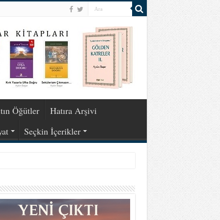
tın Öğütler
Hatıra Arşivi
yat
Seçkin İçerikler