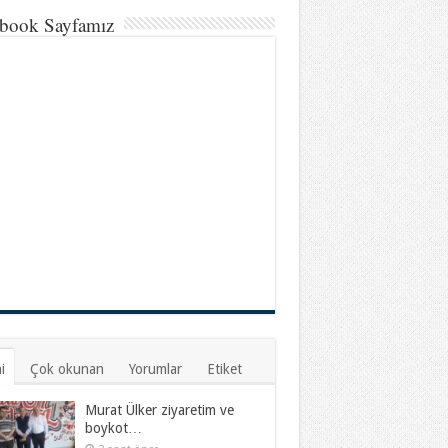
book Sayfamız
i
Çok okunan
Yorumlar
Etiket
Murat Ülker ziyaretim ve
boykot…