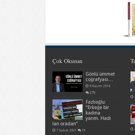
Çok Okunan
T
Gönlü ümmet
coğrafyası…
9 Kasım 2016
275
Fazlıoğlu:
“Erkeğe bir
kadına
yarım. Hadi
lan oradan”
7 Şubat 2021
11