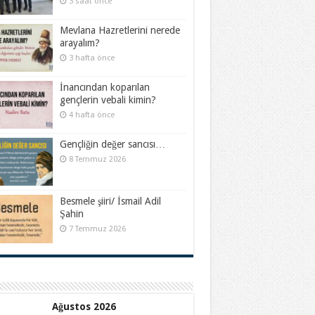
3 saat önce
Mevlana Hazretlerini nerede
arayalım?
3 hafta önce
İnancından koparılan
gençlerin vebali kimin?
4 hafta önce
Gençliğin değer sancısı…
8 Temmuz 2026
Besmele şiiri/ İsmail Adil
Şahin
7 Temmuz 2026
Ağustos 2026