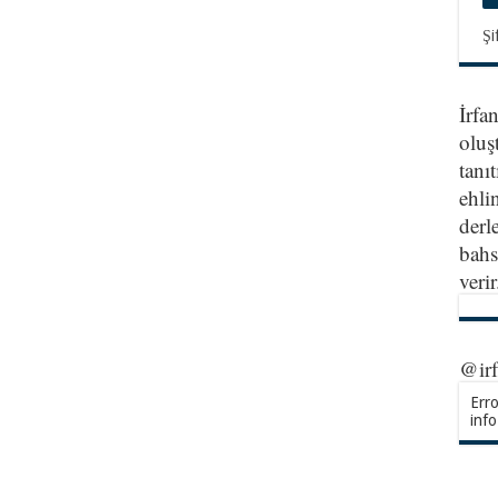
Şi
İrfa
oluş
tanıt
ehlin
derl
bahs
veri
@ir
Erro
info