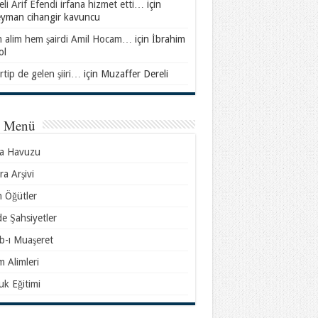
li Arif Efendi irfana hizmet etti…
için
eyman cihangir kavuncu
 alim hem şairdi Amil Hocam…
için
İbrahim
ol
rtip de gelen şiiri…
için
Muzaffer Dereli
l Menü
sa Havuzu
ra Arşivi
n Öğütler
e Şahsiyetler
b-ı Muaşeret
m Alimleri
k Eğitimi