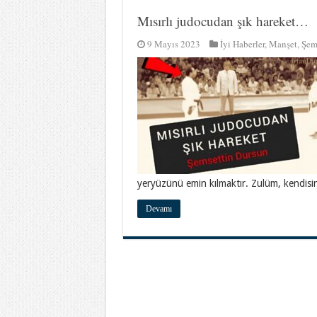
Mısırlı judocudan şık hareket…
9 Mayıs 2023
İyi Haberler
,
Manşet
,
Şem
yeryüzünü emin kılmaktır. Zulüm, kendisi
Devamı