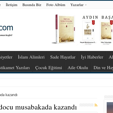
e
İletişim
Basında Biz
Foto Albüm
Yazarlar
iyetler
İslam Alimleri
Sade Hayatlar
İyi Haberler
Al
stikamet Yazıları
Çocuk Eğitimi
Aile Okulu
Din ve Ha
ada kazandı
judocu musabakada kazandı