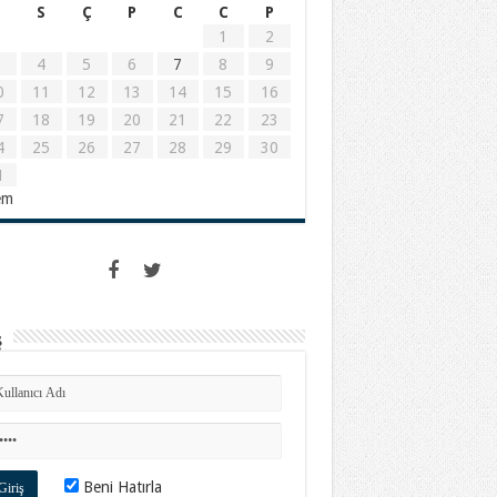
S
Ç
P
C
C
P
1
2
4
5
6
7
8
9
0
11
12
13
14
15
16
7
18
19
20
21
22
23
4
25
26
27
28
29
30
1
em
ş
Beni Hatırla