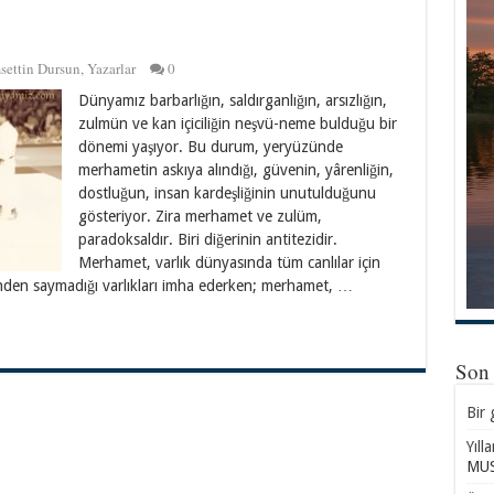
settin Dursun
,
Yazarlar
0
Dünyamız barbarlığın, saldırganlığın, arsızlığın,
zulmün ve kan içiciliğin neşvü-neme bulduğu bir
dönemi yaşıyor. Bu durum, yeryüzünde
merhametin askıya alındığı, güvenin, yârenliğin,
dostluğun, insan kardeşliğinin unutulduğunu
gösteriyor. Zira merhamet ve zulüm,
paradoksaldır. Biri diğerinin antitezidir.
Merhamet, varlık dünyasında tüm canlılar için
nden saymadığı varlıkları imha ederken; merhamet, …
Son
Bir 
Yıll
MUS