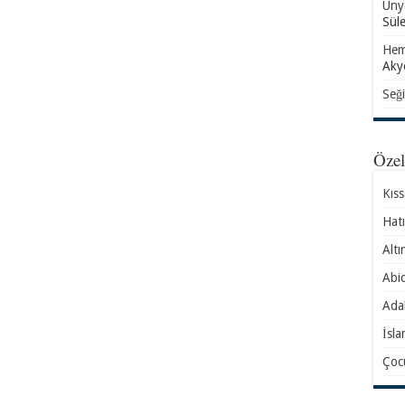
Ünye
Sül
Hem
Aky
Seği
Öze
Kıs
Hatı
Altı
Abid
Ada
İsla
Çocu