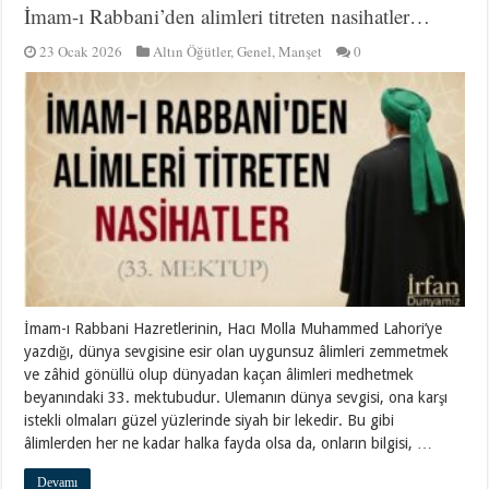
İmam-ı Rabbani’den alimleri titreten nasihatler…
23 Ocak 2026
Altın Öğütler
,
Genel
,
Manşet
0
İmam-ı Rabbani Hazretlerinin, Hacı Molla Muhammed Lahori’ye
yazdığı, dünya sevgisine esir olan uygunsuz âlimleri zemmetmek
ve zâhid gönüllü olup dünyadan kaçan âlimleri medhetmek
beyanındaki 33. mektubudur. Ulemanın dünya sevgisi, ona karşı
istekli olmaları güzel yüzlerinde siyah bir lekedir. Bu gibi
âlimlerden her ne kadar halka fayda olsa da, onların bilgisi, …
Devamı