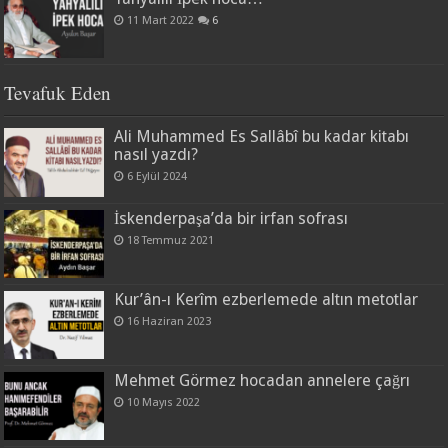
11 Mart 2022
6
Tevafuk Eden
Ali Muhammed Es Sallâbî bu kadar kitabı
nasıl yazdı?
6 Eylül 2024
İskenderpaşa’da bir irfan sofrası
18 Temmuz 2021
Kur’ân-ı Kerîm ezberlemede altın metotlar
16 Haziran 2023
Mehmet Görmez hocadan annelere çağrı
10 Mayıs 2022