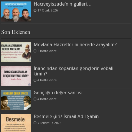
Hacıveyiszade’nin gülleri…
17 Ocak 2026
Son Eklenen
Mevlana Hazretlerini nerede arayalım?
3 hafta önce
İnancından koparılan gençlerin vebali
kimin?
4 hafta önce
Gençliğin değer sancısı…
4 hafta önce
Besmele şiiri/ İsmail Adil Şahin
7 Temmuz 2026