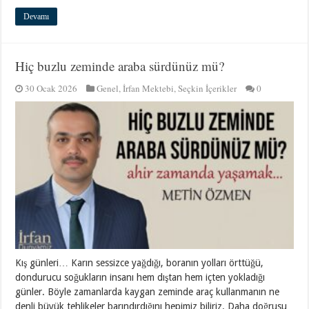
Devamı
Hiç buzlu zeminde araba sürdünüz mü?
30 Ocak 2026
Genel
,
İrfan Mektebi
,
Seçkin İçerikler
0
Kış günleri… Karın sessizce yağdığı, boranın yolları örttüğü,
dondurucu soğukların insanı hem dıştan hem içten yokladığı
günler. Böyle zamanlarda kaygan zeminde araç kullanmanın ne
denli büyük tehlikeler barındırdığını hepimiz biliriz. Daha doğrusu