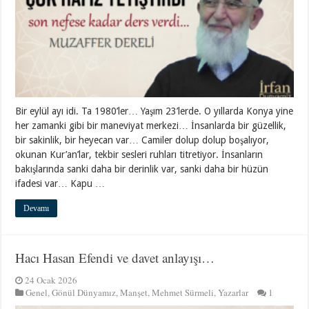
Bir eylül ayı idi. Ta 1980’ler… Yaşım 23’lerde. O yıllarda Konya yine
her zamanki gibi bir maneviyat merkezi… İnsanlarda bir güzellik,
bir sakinlik, bir heyecan var… Camiler dolup dolup boşalıyor,
okunan Kur’an’lar, tekbir sesleri ruhları titretiyor. İnsanların
bakışlarında sanki daha bir derinlik var, sanki daha bir hüzün
ifadesi var… Kapu …
Devamı
Hacı Hasan Efendi ve davet anlayışı…
24 Ocak 2026
Genel
,
Gönül Dünyamız
,
Manşet
,
Mehmet Sürmeli
,
Yazarlar
1