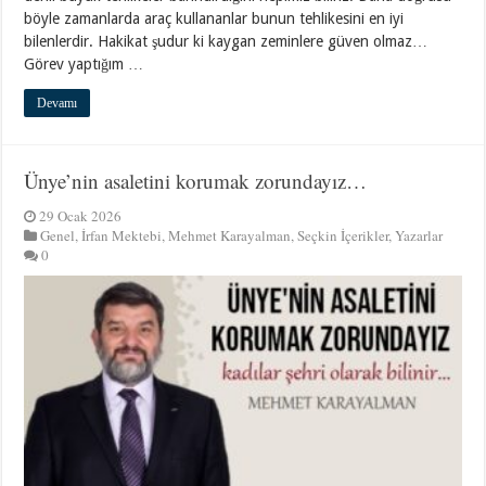
böyle zamanlarda araç kullananlar bunun tehlikesini en iyi
bilenlerdir. Hakikat şudur ki kaygan zeminlere güven olmaz…
Görev yaptığım …
Devamı
Ünye’nin asaletini korumak zorundayız…
29 Ocak 2026
Genel
,
İrfan Mektebi
,
Mehmet Karayalman
,
Seçkin İçerikler
,
Yazarlar
0