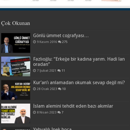
Çok Okunan
Gönlü ümmet coğrafyası…
9 Kasım 2016
275
Fazlıoğlu: “Erkeğe bir kadına yarım. Hadi lan
oradan”
7 Şubat 2021
11
Kur’an’ı anlamadan okumak sevap değil mi?
28 Ocak 2023
10
İslam alemini tehdit eden bazı akımlar
8 Nisan 2023
7
Yahyalılı İpek hoca…