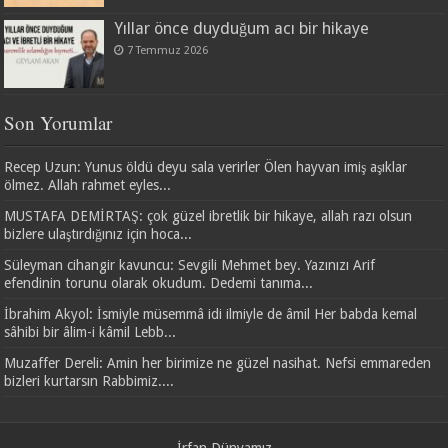
Yıllar önce duyduğum acı bir hikaye
7 Temmuz 2026
Son Yorumlar
Recep Uzun: Yunus öldü deyu sala verirler Ölen hayvan imiş aşıklar
ölmez. Allah rahmet eyles...
MUSTAFA DEMİRTAŞ: çok güzel ibretlik bir hikaye, allah razı olsun
bizlere ulaştırdığınız için hoca...
Süleyman cihangir kavuncu: Sevgili Mehmet bey. Yazınızı Arif
efendinin torunu olarak okudum. Dedemi tanıma...
İbrahim Akyol: İsmiyle müsemmâ idi ilmiyle de âmil Her babda kemal
sâhibi bir âlim-i kâmil Lebb...
Muzaffer Dereli: Amin her birimize ne güzel nasihat. Nefsi emmareden
bizleri kurtarsın Rabbimiz....