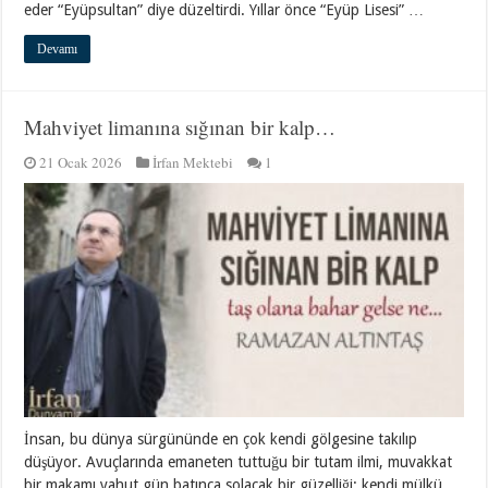
eder “Eyüpsultan” diye düzeltirdi. Yıllar önce “Eyüp Lisesi” …
Devamı
Mahviyet limanına sığınan bir kalp…
21 Ocak 2026
İrfan Mektebi
1
İnsan, bu dünya sürgününde en çok kendi gölgesine takılıp
düşüyor. Avuçlarında emaneten tuttuğu bir tutam ilmi, muvakkat
bir makamı yahut gün batınca solacak bir güzelliği; kendi mülkü,