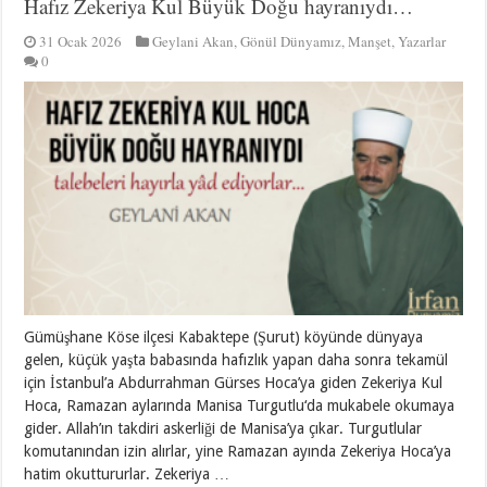
Hafız Zekeriya Kul Büyük Doğu hayranıydı…
31 Ocak 2026
Geylani Akan
,
Gönül Dünyamız
,
Manşet
,
Yazarlar
0
Gümüşhane Köse ilçesi Kabaktepe (Şurut) köyünde dünyaya
gelen, küçük yaşta babasında hafızlık yapan daha sonra tekamül
için İstanbul’a Abdurrahman Gürses Hoca’ya giden Zekeriya Kul
Hoca, Ramazan aylarında Manisa Turgutlu‘da mukabele okumaya
gider. Allah’ın takdiri askerliği de Manisa’ya çıkar. Turgutlular
komutanından izin alırlar, yine Ramazan ayında Zekeriya Hoca’ya
hatim okuttururlar. Zekeriya …