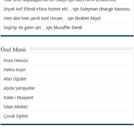
Ünyeli Arif Efendi irfana hizmet etti…
için
Süleyman cihangir kavuncu
Hem alim hem şairdi Amil Hocam…
için
İbrahim Akyol
Seğirtip de gelen şiiri…
için
Muzaffer Dereli
Özel Menü
Kıssa Havuzu
Hatıra Arşivi
Altın Öğütler
Abide Şahsiyetler
Adab-ı Muaşeret
İslam Alimleri
Çocuk Eğitimi