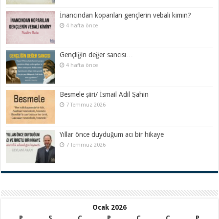
İnancından koparılan gençlerin vebali kimin?
4 hafta önce
Gençliğin değer sancısı…
4 hafta önce
Besmele şiiri/ İsmail Adil Şahin
7 Temmuz 2026
Yıllar önce duyduğum acı bir hikaye
7 Temmuz 2026
Ocak 2026
P
S
Ç
P
C
C
P