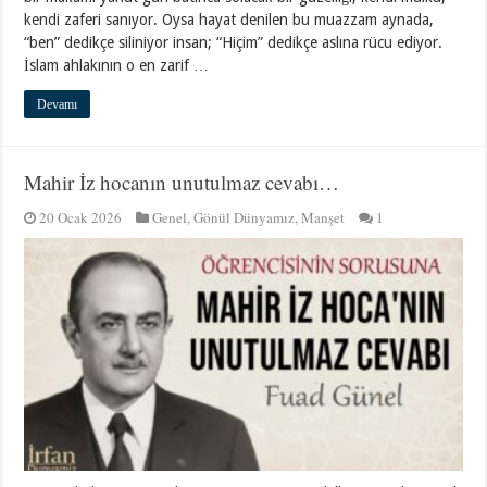
kendi zaferi sanıyor. Oysa hayat denilen bu muazzam aynada,
“ben” dedikçe siliniyor insan; “Hiçim” dedikçe aslına rücu ediyor.
İslam ahlakının o en zarif …
Devamı
Mahir İz hocanın unutulmaz cevabı…
20 Ocak 2026
Genel
,
Gönül Dünyamız
,
Manşet
1