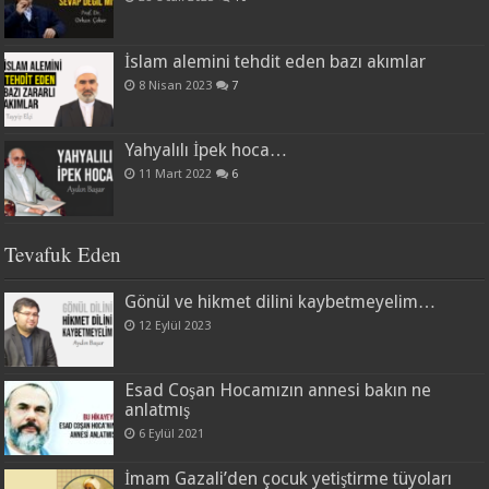
İslam alemini tehdit eden bazı akımlar
8 Nisan 2023
7
Yahyalılı İpek hoca…
11 Mart 2022
6
Tevafuk Eden
Gönül ve hikmet dilini kaybetmeyelim…
12 Eylül 2023
Esad Coşan Hocamızın annesi bakın ne
anlatmış
6 Eylül 2021
İmam Gazali’den çocuk yetiştirme tüyoları