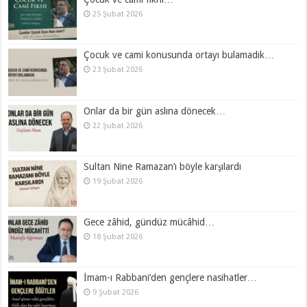
25 Şubat 2026
Çocuk ve cami konusunda ortayı bulamadık…
23 Şubat 2026
Onlar da bir gün aslına dönecek…
22 Şubat 2026
Sultan Nine Ramazan’ı böyle karşılardı
19 Şubat 2026
Gece zâhid, gündüz mücâhid…
18 Şubat 2026
İmam-ı Rabbani’den gençlere nasihatler…
9 Şubat 2026