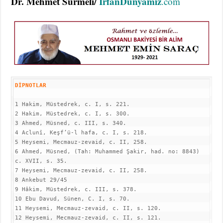
Dr. Mehmet Sürmeli/
İrfanDunyamiz
.com
DİPNOTLAR
1 Hakim, Müstedrek, c. I, s. 221.

2 Hakim, Müstedrek, c. I, s. 300.

3 Ahmed, Müsned, c. III, s. 340.

4 Aclunî, Keşf’ü-l hafa, c. I, s. 218.

5 Heysemi, Mecmauz-zevaid, c. II, 258.

6 Ahmed, Müsned, (Tah: Muhammed Şakir, had. no: 8843) 
c. XVII, s. 35.

7 Heysemi, Mecmauz-zevaid, c. II, 258.

8 Ankebut 29/45

9 Hâkim, Müstedrek, c. III, s. 378.

10 Ebu Davud, Sünen, C. I, s. 70.

11 Heysemi, Mecmauz-zevaid, c. II, s. 120.

12 Heysemi, Mecmauz-zevaid, c. II, s. 121.
