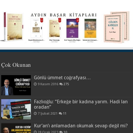
Çok Okunan
Gönlü ümmet coğrafyası…
9 Kasım 2016
275
Fazlıoğlu: “Erkeğe bir kadına yarım. Hadi lan
oradan”
7 Şubat 2021
11
Kur’an’ı anlamadan okumak sevap değil mi?
28 Ocak 2023
10