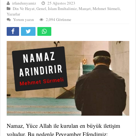
irfandunyamiz
25 Ağustos 2023
Din Ve Hayat
,
Genel
,
İslam İlmihalimiz
,
Manşet
,
Mehmet Sürmeli
,
Yazarlar
Yorum yazın
2,094 Görünme
Namaz, Yüce Allah ile kurulan en büyük iletişim
yoludur. Bu nedenle Peygamber Efendimiz;