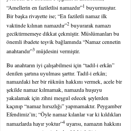
1
“Amellerin en faziletlisi namazdır”
buyurmuştur.
Bir başka rivayette ise; “En faziletli namaz ilk
2
vaktinde kılınan namazdır”
buyurarak namazı
geciktirmemeye dikkat çekmiştir. Müslümanları bu
önemli ibadete teşvik bağlamında “Namaz cennetin
3
anahtarıdır”
müjdesini vermiştir.
Bu anahtarın iyi çalışabilmesi için “tadil-i erkân”
denilen şartına uyulması şarttır. Tadil-i erkân;
namazdaki her bir rüknün hakkını vermek, acele bir
şekilde namaz kılmamak, namazda huşuyu
yakalamak için zihni meşgul edecek şeylerden
kaçınıp “namaz hırsızlığı” yapmamaktır. Peygamber
Efendimiz’in; “Öyle namaz kılanlar var ki kıldıkları
4
namazlarda hayır yoktur”
uyarısı, namazın hakkını