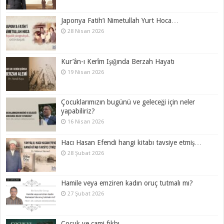
Japonya Fatih’i Nimetullah Yurt Hoca…
28 Nisan 2026
Kur’ân-ı Kerîm Işığında Berzah Hayatı
19 Nisan 2026
Çocuklarımızın bugünü ve geleceği için neler
yapabiliriz?
16 Nisan 2026
Hacı Hasan Efendi hangi kitabı tavsiye etmiş…
28 Şubat 2026
Hamile veya emziren kadın oruç tutmalı mı?
27 Şubat 2026
Çocuk ve cami fıkhı…