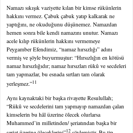
Namazı sıkışık vaziyette kılan bir kimse rükünlerin
hakkını vermez. Çabuk çabuk yatıp kalkarak ne
yaptığını, ne okuduğunu düşünemez. Namazdan
hemen sonra bile kendi namazını unutur. Namazı
acele kılıp rükünlerin hakkını vermemeye
Peygamber Efendimiz, “namaz hırsızlığı” adını
vermiş ve şöyle buyurmuştur: “Hırsızlığın en kötüsü
namaz hırsızlığıdır; namaz hırsızları rükû ve secdeleri
tam yapmazlar, bu esnada sırtları tam olarak
11
yerleşmez.”
Aynı kaynaktaki bir başka rivayette Resulullah;
“Rükû ve secdelerini tam yapmayıp namazdan çalan
kimselerin bu hâl üzerine ölecek olurlarsa
Muhammed’in milletinden/ şeriatından başka bir
12
şeriat üzerine öleceklerini”
söylemiştir. Bu tip