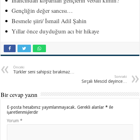
İnancından koparılan gençlerin vebali kimin?
Gençliğin değer sancısı…
Besmele şiiri/ İsmail Adil Şahin
Yıllar önce duyduğum acı bir hikaye
Önceki
Türkler seni sahipsiz bırakmaz…
Sonraki
Sırçalı Mescid deyince…
Bir cevap yazın
E-posta hesabınız yayımlanmayacak.
Gerekli alanlar
*
ile
işaretlenmişlerdir
Yorum
*