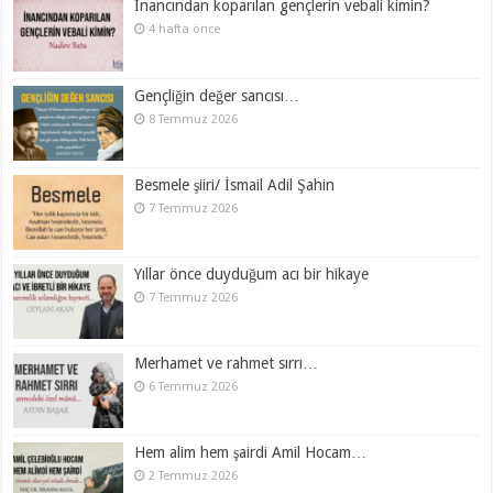
İnancından koparılan gençlerin vebali kimin?
4 hafta önce
Gençliğin değer sancısı…
8 Temmuz 2026
Besmele şiiri/ İsmail Adil Şahin
7 Temmuz 2026
Yıllar önce duyduğum acı bir hikaye
7 Temmuz 2026
Merhamet ve rahmet sırrı…
6 Temmuz 2026
Hem alim hem şairdi Amil Hocam…
2 Temmuz 2026