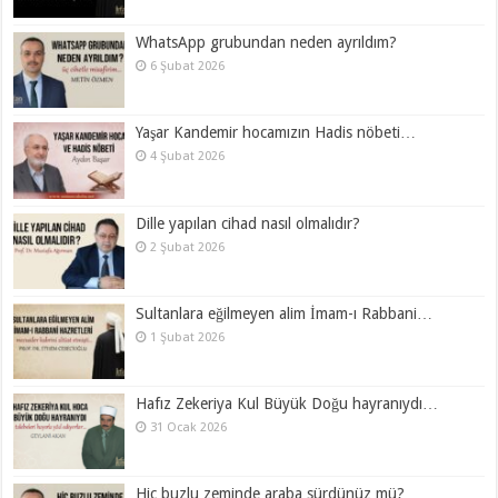
WhatsApp grubundan neden ayrıldım?
6 Şubat 2026
Yaşar Kandemir hocamızın Hadis nöbeti…
4 Şubat 2026
Dille yapılan cihad nasıl olmalıdır?
2 Şubat 2026
Sultanlara eğilmeyen alim İmam-ı Rabbani…
1 Şubat 2026
Hafız Zekeriya Kul Büyük Doğu hayranıydı…
31 Ocak 2026
Hiç buzlu zeminde araba sürdünüz mü?