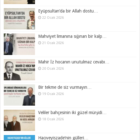
Eyüpsultan’da bir Allah dostu…
22 Ocak 2026
Mahviyet limanına sığınan bir kalp…
21 Ocak 2026
Mahir İz hocanın unutulmaz cevabı…
20 Ocak 2026
Bir tekme de siz vurmayın…
19 Ocak 2026
Veliler bahçesinin iki güzel mürşidi…
18 Ocak 2026
Hacıveyiszade’nin gülleri…