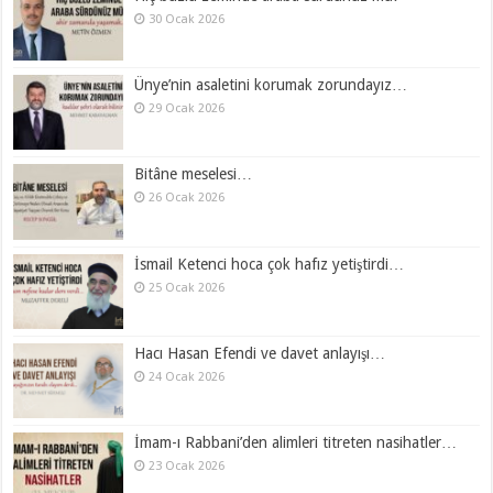
30 Ocak 2026
Ünye’nin asaletini korumak zorundayız…
29 Ocak 2026
Bitâne meselesi…
26 Ocak 2026
İsmail Ketenci hoca çok hafız yetiştirdi…
25 Ocak 2026
Hacı Hasan Efendi ve davet anlayışı…
24 Ocak 2026
İmam-ı Rabbani’den alimleri titreten nasihatler…
23 Ocak 2026