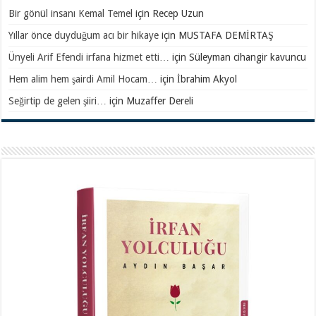
Bir gönül insanı Kemal Temel
için
Recep Uzun
Yıllar önce duyduğum acı bir hikaye
için
MUSTAFA DEMİRTAŞ
Ünyeli Arif Efendi irfana hizmet etti…
için
Süleyman cihangir kavuncu
Hem alim hem şairdi Amil Hocam…
için
İbrahim Akyol
Seğirtip de gelen şiiri…
için
Muzaffer Dereli