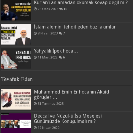
Kur’an’ı anlamadan okumak sevap değil mi?
28 Ocak 2023
10
İslam alemini tehdit eden bazı akımlar
8 Nisan 2023
7
Yahyalılı İpek hoca…
11 Mart 2022
6
Tevafuk Eden
Muhammed Emin Er hocanın Akaid
görüşleri…
31 Temmuz 2025
Deccal ve Nüzul-ü İsa Meselesi
Günümüzde Konuşulmalı mı?
17 Nisan 2020