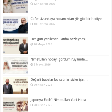
12 Haziran 2026
Cafer Uzunkaya hocamızdan şiir gibi bir hediye
10 Haziran 2026
Her gün yenilenen Fatiha sözleşmesi…
20 Mayıs 2026
Nimetullah hocayı gördüm rüyamda…
5 Mayıs 2026
Değerli babalar bu satırlar sizler için…
29 Nisan 2026
Japonya Fatih’i Nimetullah Yurt Hoca…
28 Nisan 2026