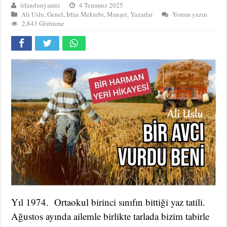
irfandunyamiz
4 Temmuz 2025
Ali Uslu
,
Genel
,
İrfan Mektebi
,
Manşet
,
Yazarlar
Yorum yazın
2,843 Görünme
Yıl 1974. Ortaokul birinci sınıfın bittiği yaz tatili.
Ağustos ayında ailemle birlikte tarlada bizim tabirle