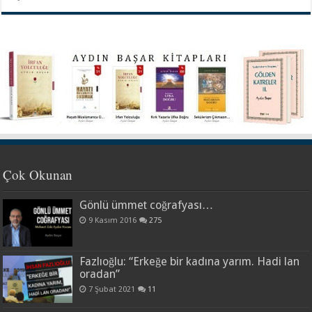
Çok Okunan
Gönlü ümmet coğrafyası…
9 Kasım 2016
275
Fazlıoğlu: “Erkeğe bir kadına yarım. Hadi lan
oradan”
7 Şubat 2021
11