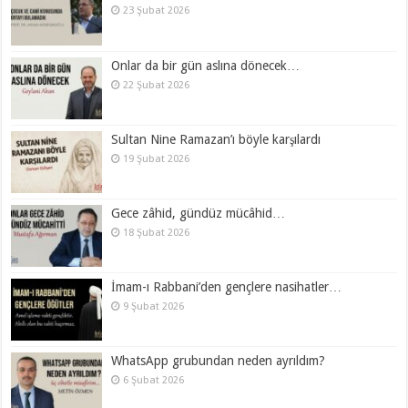
23 Şubat 2026
Onlar da bir gün aslına dönecek…
22 Şubat 2026
Sultan Nine Ramazan’ı böyle karşılardı
19 Şubat 2026
Gece zâhid, gündüz mücâhid…
18 Şubat 2026
İmam-ı Rabbani’den gençlere nasihatler…
9 Şubat 2026
WhatsApp grubundan neden ayrıldım?
6 Şubat 2026