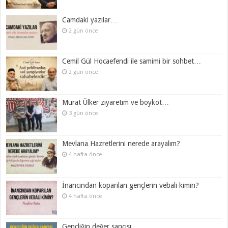
Camdaki yazılar…
2 gün önce
Cemil Gül Hocaefendi ile samimi bir sohbet…
2 gün önce
Murat Ülker ziyaretim ve boykot…
3 gün önce
Mevlana Hazretlerini nerede arayalım?
4 hafta önce
İnancından koparılan gençlerin vebali kimin?
4 hafta önce
Gençliğin değer sancısı…