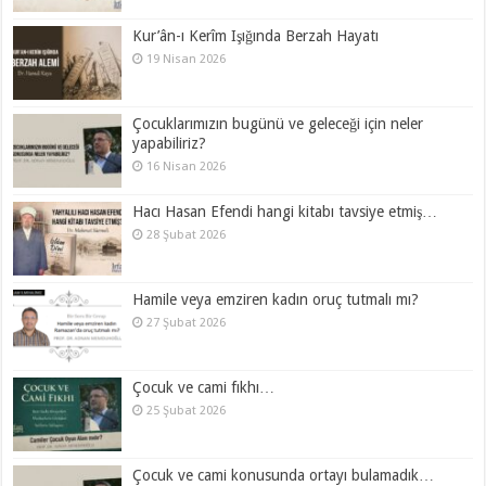
Kur’ân-ı Kerîm Işığında Berzah Hayatı
19 Nisan 2026
Çocuklarımızın bugünü ve geleceği için neler
yapabiliriz?
16 Nisan 2026
Hacı Hasan Efendi hangi kitabı tavsiye etmiş…
28 Şubat 2026
Hamile veya emziren kadın oruç tutmalı mı?
27 Şubat 2026
Çocuk ve cami fıkhı…
25 Şubat 2026
Çocuk ve cami konusunda ortayı bulamadık…