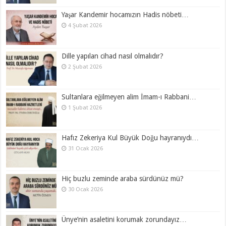
Yaşar Kandemir hocamızın Hadis nöbeti…
4 Şubat 2026
Dille yapılan cihad nasıl olmalıdır?
2 Şubat 2026
Sultanlara eğilmeyen alim İmam-ı Rabbani…
1 Şubat 2026
Hafız Zekeriya Kul Büyük Doğu hayranıydı…
31 Ocak 2026
Hiç buzlu zeminde araba sürdünüz mü?
30 Ocak 2026
Ünye’nin asaletini korumak zorundayız…