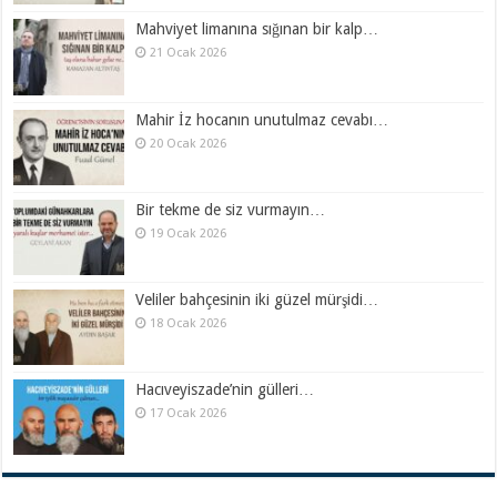
Mahviyet limanına sığınan bir kalp…
21 Ocak 2026
Mahir İz hocanın unutulmaz cevabı…
20 Ocak 2026
Bir tekme de siz vurmayın…
19 Ocak 2026
Veliler bahçesinin iki güzel mürşidi…
18 Ocak 2026
Hacıveyiszade’nin gülleri…
17 Ocak 2026