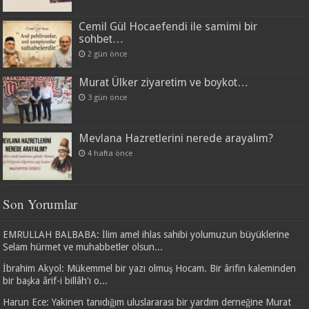
Cemil Gül Hocaefendi ile samimi bir
sohbet…
2 gün önce
Murat Ülker ziyaretim ve boykot…
3 gün önce
Mevlana Hazretlerini nerede arayalım?
4 hafta önce
Son Yorumlar
EMRULLAH BALBABA: İlim amel ihlas sahibi yolumuzun büyüklerine
Selam hürmet ve muhabbetler olsun...
İbrahim Akyol: Mükemmel bir yazı olmuş Hocam. Bir ârifin kaleminden
bir başka ârif-i billâh'ı o...
Harun Ece: Yakinen tanıdığım uluslararası bir yardım derneğine Murat