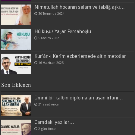
Nimetullah hocanın selam ve tebliğ aşkı…
30 Temmuz 2024
Hû kuşu/ Yaşar Fersahoğlu
5 Kasım 2022
Kur’ân-ı Kerîm ezberlemede altın metotlar
16 Haziran 2023
Son Eklenen
Ümmi bir kalbin diplomaları aşan irfanı…
21 saat önce
Camdaki yazılar…
2 gün önce