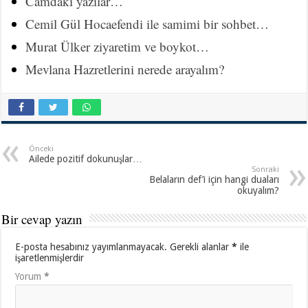
Camdaki yazılar…
Cemil Gül Hocaefendi ile samimi bir sohbet…
Murat Ülker ziyaretim ve boykot…
Mevlana Hazretlerini nerede arayalım?
Önceki
Ailede pozitif dokunuşlar…
Sonraki
Belaların def’i için hangi duaları
okuyalım?
Bir cevap yazın
E-posta hesabınız yayımlanmayacak.
Gerekli alanlar
*
ile
işaretlenmişlerdir
Yorum
*