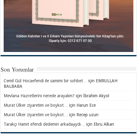
Son Yorumlar
Cemil Gül Hocaefendi ile samimi bir sohbet…
için
EMRULLAH
BALBABA
Mevlana Hazretlerini nerede arayalım?
için
İbrahim Akyol
Murat Ülker ziyaretim ve boykot…
için
Harun Ece
Murat Ülker ziyaretim ve boykot…
için
Recep uzun
Tarakçı Hamit efendi dedemin arkadaşıydı…
için
Ebru Alkan