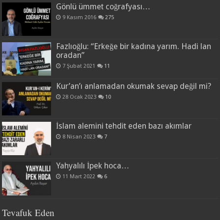
Gönlü ümmet coğrafyası…
9 Kasım 2016
275
Fazlıoğlu: “Erkeğe bir kadına yarım. Hadi lan
oradan”
7 Şubat 2021
11
Kur’an’ı anlamadan okumak sevap değil mi?
28 Ocak 2023
10
İslam alemini tehdit eden bazı akımlar
8 Nisan 2023
7
Yahyalılı İpek hoca…
11 Mart 2022
6
Tevafuk Eden