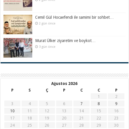
Cemil Gül Hocaefendi ile samimi bir sohbet…
2 gün önce
Murat Ülker ziyaretim ve boykot…
3 gün önce
Ağustos 2026
P
S
Ç
P
C
C
P
1
2
3
4
5
6
7
8
9
10
11
12
13
14
15
16
17
18
19
20
21
22
23
24
25
26
27
28
29
30