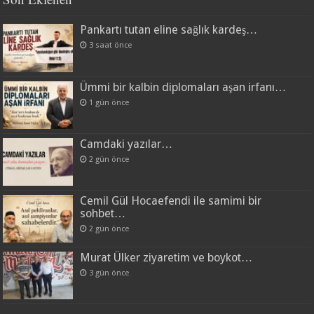
Pankartı tutan eline sağlık kardeş…
3 saat önce
Ümmi bir kalbin diplomaları aşan irfanı…
1 gün önce
Camdaki yazılar…
2 gün önce
Cemil Gül Hocaefendi ile samimi bir
sohbet…
2 gün önce
Murat Ülker ziyaretim ve boykot…
3 gün önce