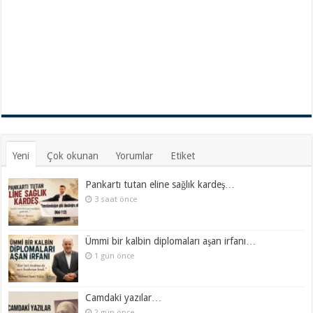
Yeni
Çok okunan
Yorumlar
Etiket
Pankartı tutan eline sağlık kardeş…
3 saat önce
Ümmi bir kalbin diplomaları aşan irfanı…
1 gün önce
Camdaki yazılar…
2 gün önce