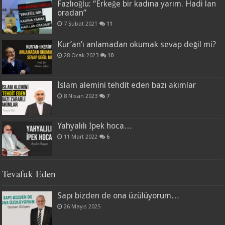
Fazlıoğlu: “Erkeğe bir kadına yarım. Hadi lan
oradan”
7 Şubat 2021
11
Kur’an’ı anlamadan okumak sevap değil mi?
28 Ocak 2023
10
İslam alemini tehdit eden bazı akımlar
8 Nisan 2023
7
Yahyalılı İpek hoca…
11 Mart 2022
6
Tevafuk Eden
Sapı bizden de ona üzülüyorum…
26 Mayıs 2025