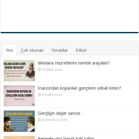
Yeni
Çok okunan
Yorumlar
Etiket
Mevlana Hazretlerini nerede arayalım?
3 hafta önce
İnancından koparılan gençlerin vebali kimin?
4 hafta önce
Gençliğin değer sancısı…
8 Temmuz 2026
Besmele şiiri/ İsmail Adil Şahin