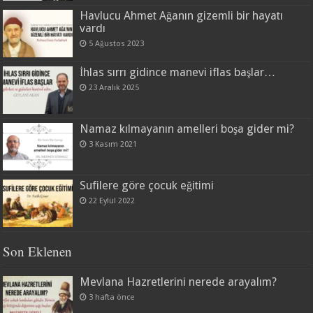
Havlucu Ahmet Ağanın gizemli bir hayatı
vardı
5 Ağustos 2023
İhlas sırrı gidince manevi iflas başlar…
23 Aralık 2025
Namaz kılmayanın amelleri boşa gider mi?
3 Kasım 2021
Sufilere göre çocuk eğitimi
22 Eylül 2022
Son Eklenen
Mevlana Hazretlerini nerede arayalım?
3 hafta önce