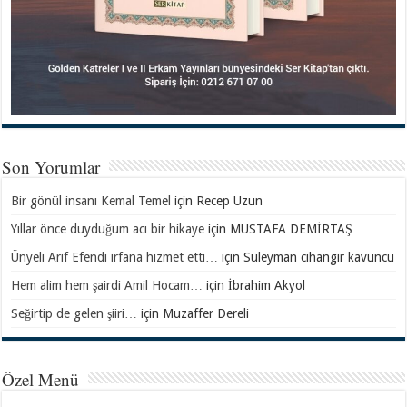
Son Yorumlar
Bir gönül insanı Kemal Temel
için
Recep Uzun
Yıllar önce duyduğum acı bir hikaye
için
MUSTAFA DEMİRTAŞ
Ünyeli Arif Efendi irfana hizmet etti…
için
Süleyman cihangir kavuncu
Hem alim hem şairdi Amil Hocam…
için
İbrahim Akyol
Seğirtip de gelen şiiri…
için
Muzaffer Dereli
Özel Menü