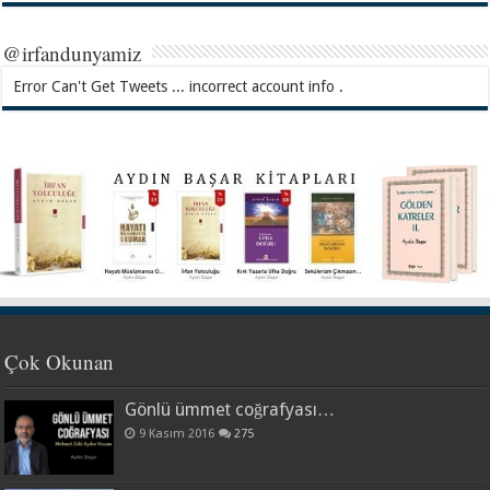
@irfandunyamiz
Error Can't Get Tweets ... incorrect account info .
Çok Okunan
Gönlü ümmet coğrafyası…
9 Kasım 2016
275