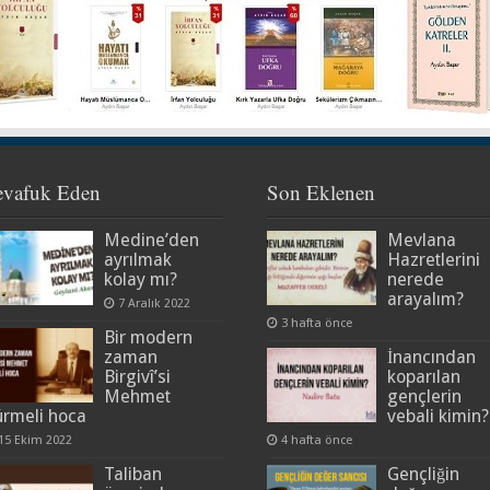
evafuk Eden
Son Eklenen
Medine’den
Mevlana
ayrılmak
Hazretlerini
kolay mı?
nerede
arayalım?
7 Aralık 2022
3 hafta önce
Bir modern
zaman
İnancından
Birgivî’si
koparılan
Mehmet
gençlerin
ürmeli hoca
vebali kimin?
15 Ekim 2022
4 hafta önce
Taliban
Gençliğin