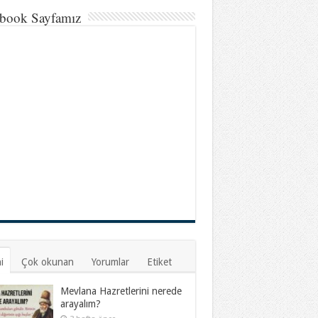
book Sayfamız
i
Çok okunan
Yorumlar
Etiket
Mevlana Hazretlerini nerede
arayalım?