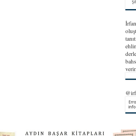
Şi
İrfa
oluş
tanıt
ehlin
derl
bahs
veri
@ir
Erro
info