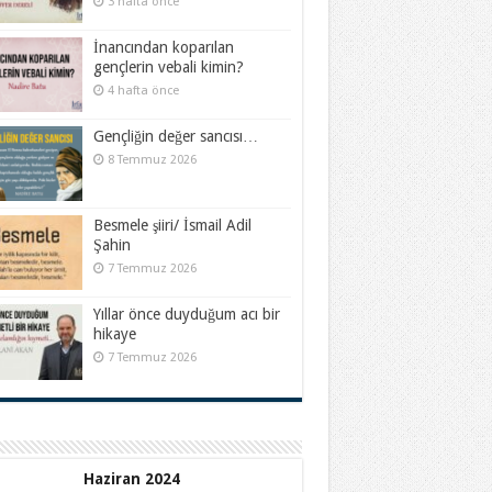
3 hafta önce
İnancından koparılan
gençlerin vebali kimin?
4 hafta önce
Gençliğin değer sancısı…
8 Temmuz 2026
Besmele şiiri/ İsmail Adil
Şahin
7 Temmuz 2026
Yıllar önce duyduğum acı bir
hikaye
7 Temmuz 2026
Haziran 2024