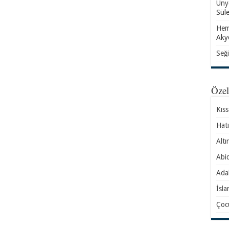
Ünye
Sül
Hem
Aky
Seği
Öze
Kıs
Hatı
Altı
Abid
Ada
İsla
Çocu