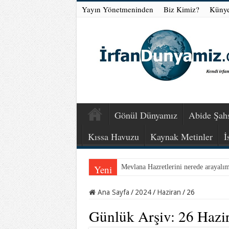
Yayın Yönetmeninden
Biz Kimiz?
Küny
Gönül Dünyamız
Abide Şahs
Kıssa Havuzu
Kaynak Metinler
İ
Yeni
Mevlana Hazretlerini nerede arayalı
Ana Sayfa
/
2024
/
Haziran
/
26
Günlük Arşiv:
26 Hazi