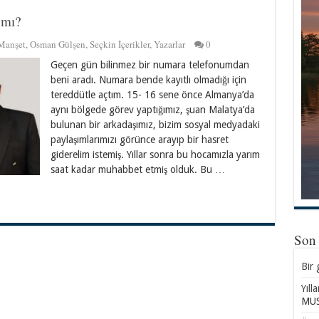
 mı?
Manşet
,
Osman Gülşen
,
Seçkin İçerikler
,
Yazarlar
0
Geçen gün bilinmez bir numara telefonumdan
beni aradı. Numara bende kayıtlı olmadığı için
tereddütle açtım. 15- 16 sene önce Almanya’da
aynı bölgede görev yaptığımız, şuan Malatya’da
bulunan bir arkadaşımız, bizim sosyal medyadaki
paylaşımlarımızı görünce arayıp bir hasret
giderelim istemiş. Yıllar sonra bu hocamızla yarım
saat kadar muhabbet etmiş olduk. Bu …
Son
Bir 
Yıll
MUS