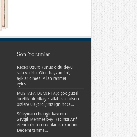
Son Yorumlar
Recep Uzun: Yunus öldü deyu
sala verirler Ölen hayvan imiş
aşıklar ölmez. Allah rahmet
eyles...
MUSTAFA DEMİRTAŞ: çok güzel
ibretlik bir hikaye, allah razı olsun
bizlere ulaştırdığınız için hoca...
Süleyman cihangir kavuncu:
Sevgili Mehmet bey. Yazınızı Arif
efendinin torunu olarak okudum.
Dedemi tanıma...