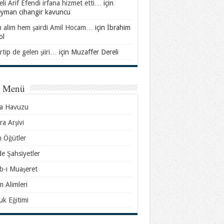
li Arif Efendi irfana hizmet etti…
için
eyman cihangir kavuncu
 alim hem şairdi Amil Hocam…
için
İbrahim
ol
rtip de gelen şiiri…
için
Muzaffer Dereli
l Menü
sa Havuzu
ra Arşivi
n Öğütler
e Şahsiyetler
b-ı Muaşeret
m Alimleri
k Eğitimi