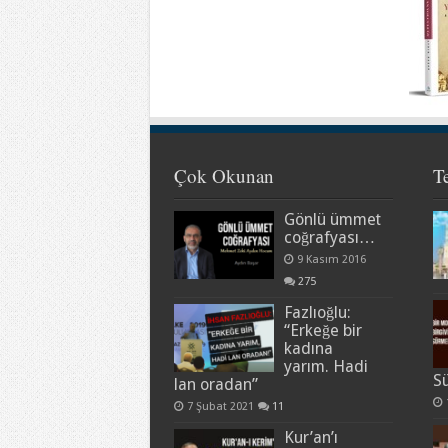
Çok Okunan
T
Gönlü ümmet
coğrafyası…
9 Kasım 2016
275
Fazlıoğlu:
“Erkeğe bir
kadına
yarım. Hadi
S
lan oradan”
7 Şubat 2021
11
Kur’an’ı