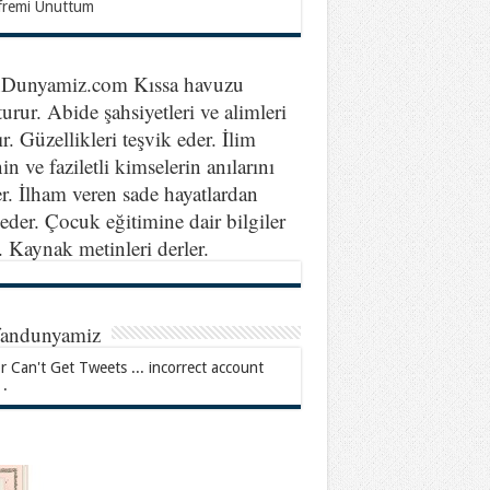
fremi Unuttum
nDunyamiz.com Kıssa havuzu
turur. Abide şahsiyetleri ve alimleri
ır. Güzellikleri teşvik eder. İlim
in ve faziletli kimselerin anılarını
er. İlham veren sade hayatlardan
eder. Çocuk eğitimine dair bilgiler
r. Kaynak metinleri derler.
fandunyamiz
r Can't Get Tweets ... incorrect account
 .