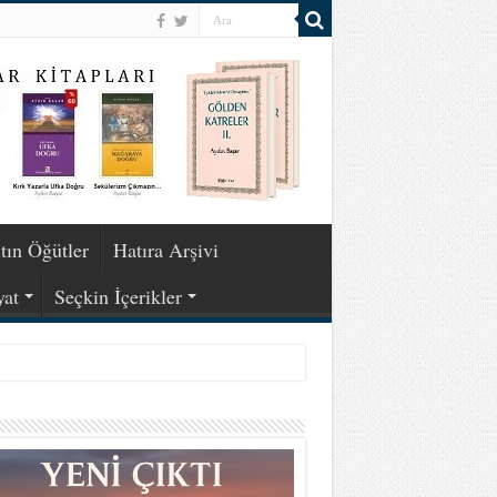
tın Öğütler
Hatıra Arşivi
yat
Seçkin İçerikler