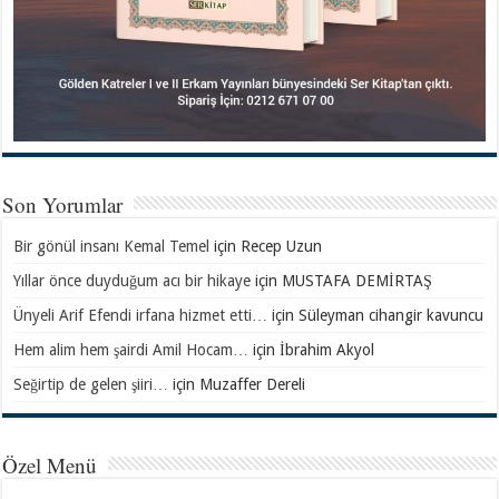
Son Yorumlar
Bir gönül insanı Kemal Temel
için
Recep Uzun
Yıllar önce duyduğum acı bir hikaye
için
MUSTAFA DEMİRTAŞ
Ünyeli Arif Efendi irfana hizmet etti…
için
Süleyman cihangir kavuncu
Hem alim hem şairdi Amil Hocam…
için
İbrahim Akyol
Seğirtip de gelen şiiri…
için
Muzaffer Dereli
Özel Menü