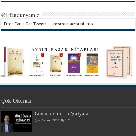
@irfandunyamiz
Error Can't Get Tweets ... incorrect account info .
Çok Okunan
Gönlü ümmet coğrafyası…
9 Kasım 2016
275