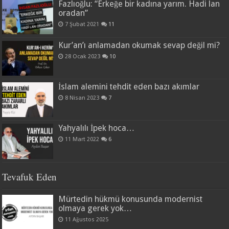
Fazlıoğlu: “Erkeğe bir kadına yarım. Hadi lan
oradan”
7 Şubat 2021
11
Kur’an’ı anlamadan okumak sevap değil mi?
28 Ocak 2023
10
İslam alemini tehdit eden bazı akımlar
8 Nisan 2023
7
Yahyalılı İpek hoca…
11 Mart 2022
6
Tevafuk Eden
Mürtedin hükmü konusunda modernist
olmaya gerek yok…
11 Ağustos 2025