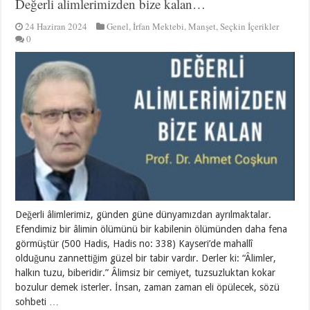
Değerli alimlerimizden bize kalan…
24 Haziran 2024
Genel
,
İrfan Mektebi
,
Manşet
,
Seçkin İçerikler
0
Değerli âlimlerimiz, günden güne dünyamızdan ayrılmaktalar.
Efendimiz bir âlimin ölümünü bir kabilenin ölümünden daha fena
görmüştür (500 Hadis, Hadis no: 338) Kayseri’de mahallî
olduğunu zannettiğim güzel bir tabir vardır. Derler ki: “Âlimler,
halkın tuzu, biberidir.” Âlimsiz bir cemiyet, tuzsuzluktan kokar
bozulur demek isterler. İnsan, zaman zaman eli öpülecek, sözü
sohbeti …