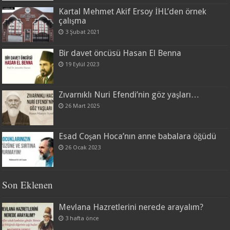
Kartal Mehmet Akif Ersoy İHL’den örnek
çalışma
3 Şubat 2021
Bir davet öncüsü Hasan El Benna
19 Eylül 2023
Zıvarnıklı Nuri Efendi’nin göz yaşları…
26 Mart 2025
Esad Coşan Hoca’nın anne babalara öğüdü
26 Ocak 2023
Son Eklenen
Mevlana Hazretlerini nerede arayalım?
3 hafta önce