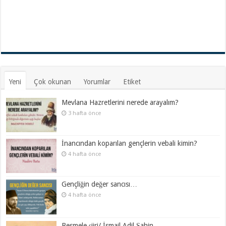
Yeni
Çok okunan
Yorumlar
Etiket
Mevlana Hazretlerini nerede arayalım?
3 hafta önce
İnancından koparılan gençlerin vebali kimin?
4 hafta önce
Gençliğin değer sancısı…
4 hafta önce
Besmele şiiri/ İsmail Adil Şahin