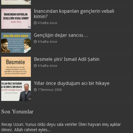
İnancından koparılan gençlerin vebali
kimin?
4 hafta önce
Gençliğin değer sancısı…
4 hafta önce
Besmele şiiri/ İsmail Adil Şahin
4 hafta önce
Yıllar önce duyduğum acı bir hikaye
7 Temmuz 2026
Son Yorumlar
Recep Uzun: Yunus öldü deyu sala verirler Ölen hayvan imiş aşıklar
ölmez. Allah rahmet eyles...