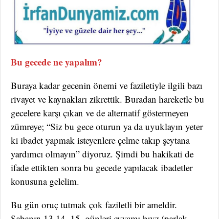
Bu gecede ne yapalım?
Buraya kadar gecenin önemi ve faziletiyle ilgili bazı
rivayet ve kaynakları zikrettik. Buradan hareketle bu
gecelere karşı çıkan ve de alternatif göstermeyen
zümreye; “Siz bu gece oturun ya da uyuklayın yeter
ki ibadet yapmak isteyenlere çelme takıp şeytana
yardımcı olmayın” diyoruz. Şimdi bu hakikati de
ifade ettikten sonra bu gecede yapılacak ibadetler
konusuna gelelim.
Bu gün oruç tutmak çok faziletli bir ameldir.
Şabanın 13,14, 15. günleri eyyamı bıyz (parlak