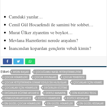
Camdaki yazılar…
Cemil Gül Hocaefendi ile samimi bir sohbet…
Murat Ülker ziyaretim ve boykot…
Mevlana Hazretlerini nerede arayalım?
İnancından koparılan gençlerin vebali kimin?
Etiket
AYDIN BAŞAR
ÇOCUĞUMU NASIL YETIRŞTIRMELIYIM
ÇOCUK HIKAYELERI
ÇOCUK OYUNLARI
ÇOCUK TERBIYESI
ÇOCUK YETIŞTIRIRKEN DIKKAT EDILECEK HUSUSLAR
ÇOCUKLAR IÇIN HIKAYE
ÇOCUKLAR IÇIN HIKAYELER
DEĞERLER EĞITIMI
DEĞERLER EĞITIMI ATOLYESI
DERTLI KANARYA
DIN KÜLTÜRÜ TEOG
DINKULTURUATOLYESI
EĞITICI HIKAYELER
EĞITICI KISSALAR
EN GÜZEL ÇOCUK HIKAYELERI
EN GÜZEL HIKAYELER
EN GÜZEL KISSALAR