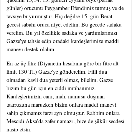
günler) orucunu Peygamber Efendimiz tutmuş ve de
tavsiye buyurmuştur. Hiç değilse 15. gün Berat
gecesi sabahı oruca niyet edelim. Bu gecede sadaka
verelim. Bu yıl özellikle sadaka ve yardımlarımızı
Gazze’ye tahsis edip oradaki kardeşlerimize maddi
manevi destek olalım.
En az üç fitre (Diyanetin hesabına göre bir fitre alt
limit 130 Tl.) Gazze’ye gönderelim. Fiili dua
olmadan kavli dua yeterli olmaz, bilelim. Gazze
bizim bu gün için en ciddi imtihanımız.
Kardeşlerimizin canı, malı, namusu düşman
taarruzuna maruzken bizim onlara maddi manevi
sahip çıkmamız farzı ayn olmuştur. Rabbim onlara
Mescidi Aksa’da zafer namazı , bize de şükür secdesi
nasip etsin.