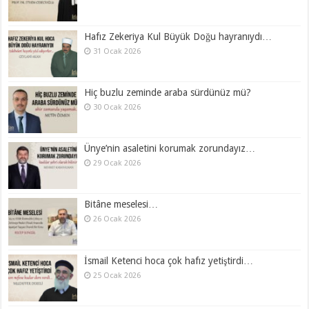
Hafız Zekeriya Kul Büyük Doğu hayranıydı…
31 Ocak 2026
Hiç buzlu zeminde araba sürdünüz mü?
30 Ocak 2026
Ünye’nin asaletini korumak zorundayız…
29 Ocak 2026
Bitâne meselesi…
26 Ocak 2026
İsmail Ketenci hoca çok hafız yetiştirdi…
25 Ocak 2026