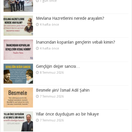
1 gün önce
Mevlana Hazretlerini nerede arayalım?
4 hafta önce
İnancından koparılan gençlerin vebali kimin?
4 hafta önce
Gençliğin değer sancısı…
8 Temmuz 2026
Besmele şiiri/ İsmail Adil Şahin
7 Temmuz 2026
Yıllar önce duyduğum acı bir hikaye
7 Temmuz 2026