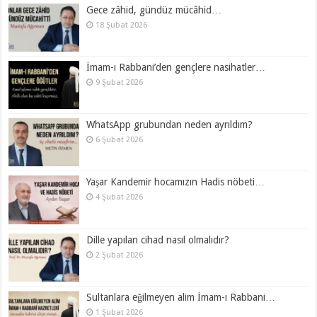
Gece zâhid, gündüz mücâhid…
18 Şubat 2026
İmam-ı Rabbani’den gençlere nasihatler…
9 Şubat 2026
WhatsApp grubundan neden ayrıldım?
6 Şubat 2026
Yaşar Kandemir hocamızın Hadis nöbeti…
4 Şubat 2026
Dille yapılan cihad nasıl olmalıdır?
2 Şubat 2026
Sultanlara eğilmeyen alim İmam-ı Rabbani…
1 Şubat 2026