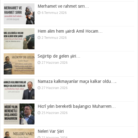
Merhamet ve rahmet sırrı…
6 Temmuz 2026
Hem alim hem şairdi Amil Hocam…
2 Temmuz 2026
Seğirtip de gelen şiiri…
27 Haziran 2026
Namaza kalkmayanlar maça kalkar oldu….
27 Haziran 2026
Hicrî yılın bereketli başlangıcı Muharrem…
25 Haziran 2026
Neleri Var Şiiri
22 Haziran 2026