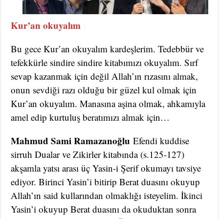
Kur’an okuyalım
Bu gece Kur’an okuyalım kardeşlerim. Tedebbür ve
tefekkürle sindire sindire kitabımızı okuyalım. Sırf
sevap kazanmak için değil Allah’ın rızasını almak,
onun sevdiği razı olduğu bir güzel kul olmak için
Kur’an okuyalım. Manasına aşina olmak, ahkamıyla
amel edip kurtuluş beratımızı almak için…
Mahmud Sami Ramazanoğlu
Efendi kuddise
sirruh Dualar ve Zikirler kitabında (s.125-127)
akşamla yatsı arası üç Yasin-i Şerif okumayı tavsiye
ediyor. Birinci Yasin’i bitirip Berat duasını okuyup
Allah’ın said kullarından olmaklığı isteyelim. İkinci
Yasin’i okuyup Berat duasını da okuduktan sonra