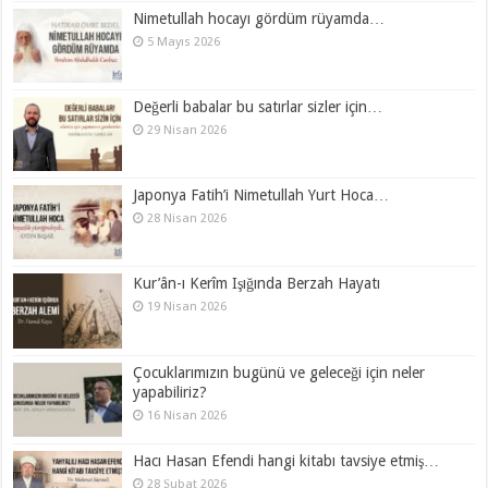
Nimetullah hocayı gördüm rüyamda…
5 Mayıs 2026
Değerli babalar bu satırlar sizler için…
29 Nisan 2026
Japonya Fatih’i Nimetullah Yurt Hoca…
28 Nisan 2026
Kur’ân-ı Kerîm Işığında Berzah Hayatı
19 Nisan 2026
Çocuklarımızın bugünü ve geleceği için neler
yapabiliriz?
16 Nisan 2026
Hacı Hasan Efendi hangi kitabı tavsiye etmiş…
28 Şubat 2026