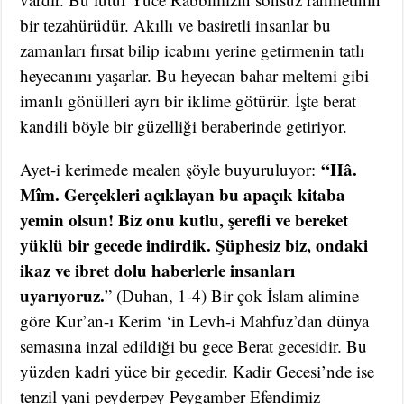
bir tezahürüdür. Akıllı ve basiretli insanlar bu
zamanları fırsat bilip icabını yerine getirmenin tatlı
heyecanını yaşarlar. Bu heyecan bahar meltemi gibi
imanlı gönülleri ayrı bir iklime götürür. İşte berat
kandili böyle bir güzelliği beraberinde getiriyor.
“Hâ.
Ayet-i kerimede mealen şöyle buyuruluyor:
Mîm. Gerçekleri açıklayan bu apaçık kitaba
yemin olsun! Biz onu kutlu, şerefli ve bereket
yüklü bir gecede indirdik. Şüphesiz biz, ondaki
ikaz ve ibret dolu haberlerle insanları
uyarıyoruz.
” (Duhan, 1-4) Bir çok İslam alimine
göre Kur’an-ı Kerim ‘in Levh-i Mahfuz’dan dünya
semasına inzal edildiği bu gece Berat gecesidir. Bu
yüzden kadri yüce bir gecedir. Kadir Gecesi’nde ise
tenzil yani peyderpey Peygamber Efendimiz