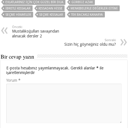
EVLATLARINIZ IÇIN ÇOK GÜZEL BIR DUA
GÜRBÜZ AZAK
IBRETLI KISSALAR
KISSADAN HISSE
MENKIBELERLE DEĞERLER EITIMI
SEÇME HIKAYELER
SEÇME KISSALAR
TEK BACAKLI KANARYA
Önceki
Mustalıkoğulları savaşından
alınacak dersler 2
Sonraki
Sizin hiç göyneğiniz oldu mu?
Bir cevap yazın
E-posta hesabınız yayımlanmayacak.
Gerekli alanlar
*
ile
işaretlenmişlerdir
Yorum
*