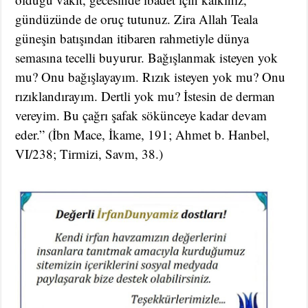
gündüzünde de oruç tutunuz. Zira Allah Teala
güneşin batışından itibaren rahmetiyle dünya
semasına tecelli buyurur. Bağışlanmak isteyen yok
mu? Onu bağışlayayım. Rızık isteyen yok mu? Onu
rızıklandırayım. Dertli yok mu? İstesin de derman
vereyim. Bu çağrı şafak sökünceye kadar devam
eder.” (İbn Mace, İkame, 191; Ahmet b. Hanbel,
VI/238; Tirmizi, Savm, 38.)