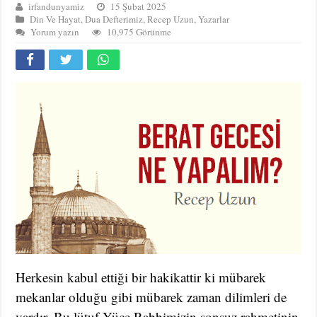
irfandunyamiz
15 Şubat 2025
Din Ve Hayat
,
Dua Defterimiz
,
Recep Uzun
,
Yazarlar
Yorum yazın
10,975 Görünme
Herkesin kabul ettiği bir hakikattir ki mübarek
mekanlar olduğu gibi mübarek zaman dilimleri de
vardır. Bu lütuf Yüce Rabbimizin sonsuz rahmetinin