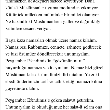
tanımazken destekçileri sadece seyrediyor. Daha
kötüsü Müslümanlar uyuma modundan çıkmıyor.
Küfür tek milletken mü’minler bir millet olamıyor.
Ne hazindir ki Müslümanların gaflet ve dağınıklığı
zalimlere cesaret veriyor.
Başta kaza namazları olmak üzere namaz kılalım.
Namaz bizi Rabbimize, cennete, rahmete götürecek
ve bizi özümüze döndürecektir unutmayalım.
Peygamber Efendimiz’in “gözümün nuru”
buyurduğu namaza vakit ayıralım. Namaz bizi güzel
Müslüman kılacak ümidimizi diri tutalım. Yeter ki
ebedi önderimizin tarif ve tatbik ettiği namazı kılma
gayretinde olalım.
Peygamber Efendimiz’e çokca salavat getirelim.
Unutmayalım ki okuduğumuz her salat-ü selam ona