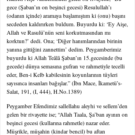
gece (Şaban’ın on beşinci gecesi) Resulullah’ı
(odanın içinde) aramaya başlamıştım ki (onu) başını
secdeden kaldırırken buldum. Buyurdu ki: ‘Ey Aişe,
Allah ve Rasulü’nün seni korkutmasından mı
korktun?’ dedi. Ona; ‘Diğer hanımlarından birinin
yanına gittiğini zannettim’ dedim. Peygamberimiz
buyurdu ki Allah Teâlâ Şaban’ın 15.gecesinde (bu
gecede) dünya semasına gufran ve rahmetiyle tecelli
eder, Ben-i Kelb kabilesinin koyunlarının tüyleri
sayısınca insanları bağışlar.” (İbn Mace, İkametü’s-
Salat, 191, (I, 444), H.No.1389)
Peygamber Efendimiz sallellahu aleyhi ve sellem’den
gelen bir rivayette ise; “Allah Taala, Şa’ban ayının on
beşinci gecesi (kullarına rahmetle) nazar eder.
Müşrikle, müşahin (kindar bencil) bu aftan