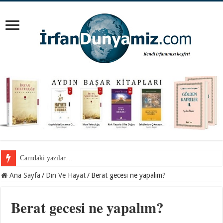
Cemil Gül Hocaefendi ile samimi bir sohbet…
Ana Sayfa
/
Din Ve Hayat
/
Berat gecesi ne yapalım?
Berat gecesi ne yapalım?