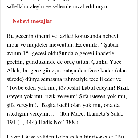
sallellahu aleyhi ve sellem’e inzal edilmiştir.
Nebevi mesajlar
Bu gecenin önemi ve fazileti konusunda nebevi
ihbar ve müjdeler mevcuttur. Ez cümle: ‘’Şaban
ayının 15. gecesi olduğunda o geceyi ibadetle
geçirin, gündüzünde de oruç tutun. Çünkü Yüce
Allah, bu gece güneşin batışından fecre kadar (olan
sürede) dünya semasına rahmetiyle tecelli eder ve
‘Tövbe eden yok mu, tövbesini kabul edeyim! Rızık
isteyen yok mu, rızık vereyim! Şifa isteyen yok mu,
şifa vereyim!.. Başka isteği olan yok mu, ona da
istediğini vereyim…’’ (İbn Mace, İkâmetü’s Salât,
191 ( I, 444) Hadis No:1388.)
Hazreti Aişe validemizden gelen bir rivayette; “Bu