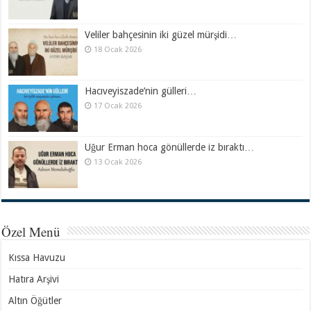
Veliler bahçesinin iki güzel mürşidi…
18 Ocak 2026
Hacıveyiszade’nin gülleri…
17 Ocak 2026
Uğur Erman hoca gönüllerde iz bıraktı…
13 Ocak 2026
Özel Menü
Kıssa Havuzu
Hatıra Arşivi
Altın Öğütler