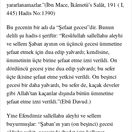
yararlanamazlar.”(İbn Mace, İkâmetü’s Salât, 191 ( I,
445) Hadis No:1390)
Bu gecenin bir adı da “Şefaat gecesi”dir. Bunun
delili şu hadis-i şeriftir: “Resûlullah sallellahu aleyhi
ve sellem Şaban ayının on üçüncü gecesi ümmetine
şefaat etmek için dua edip yalvardı; kendisine,
ümmetinin üçte birine şefaat etme izni verildi. On
dördüncü gecesi yine dua edip yalvardı; bu sefer
üçte ikisine şefaat etme yetkisi verildi. On beşinci
gecesi bir daha yalvardı, bu sefer de, kaçak develer
gibi Allah’tan kaçanlar dışında bütün ümmetine
şefaat etme izni verildi.”(Ebû Davud.)
Yine Efendimiz sallellahu aleyhi ve sellem
buyurmuşlar: “Şaban’ın yarı (on beşinci) gecesi
olduğu vakit, gecesinde ibadet için kalkınız,