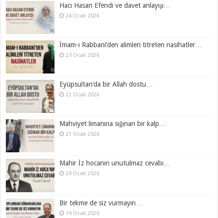
Hacı Hasan Efendi ve davet anlayışı…
24 Ocak 2026
İmam-ı Rabbani’den alimleri titreten nasihatler…
23 Ocak 2026
Eyüpsultan’da bir Allah dostu…
22 Ocak 2026
Mahviyet limanına sığınan bir kalp…
21 Ocak 2026
Mahir İz hocanın unutulmaz cevabı…
20 Ocak 2026
Bir tekme de siz vurmayın…
19 Ocak 2026