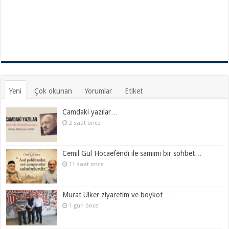
Yeni
Çok okunan
Yorumlar
Etiket
Camdaki yazılar…
2 saat önce
Cemil Gül Hocaefendi ile samimi bir sohbet…
11 saat önce
Murat Ülker ziyaretim ve boykot…
1 gün önce