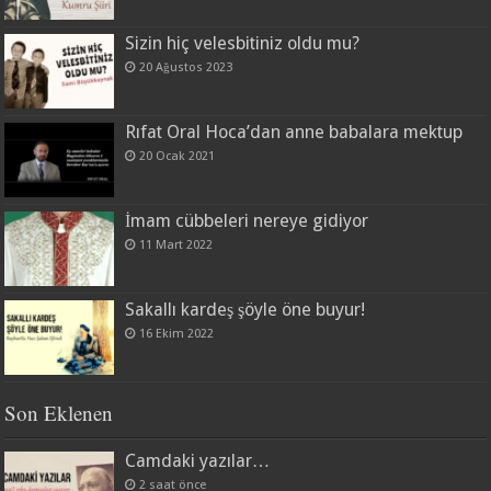
Sizin hiç velesbitiniz oldu mu?
20 Ağustos 2023
Rıfat Oral Hoca’dan anne babalara mektup
20 Ocak 2021
İmam cübbeleri nereye gidiyor
11 Mart 2022
Sakallı kardeş şöyle öne buyur!
16 Ekim 2022
Son Eklenen
Camdaki yazılar…
2 saat önce