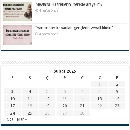
Mevlana Hazretlerini nerede arayalım?
4 hafta önce
İnancından koparılan gençlerin vebali kimin?
4 hafta önce
Şubat 2025
P
S
Ç
P
C
C
P
1
2
3
4
5
6
7
8
9
10
11
12
13
14
15
16
17
18
19
20
21
22
23
24
25
26
27
28
« Oca
Mar »