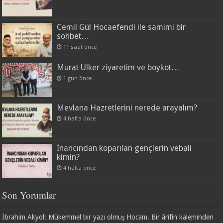
Cemil Gül Hocaefendi ile samimi bir
sohbet…
11 saat önce
Murat Ülker ziyaretim ve boykot…
1 gün önce
Mevlana Hazretlerini nerede arayalım?
4 hafta önce
İnancından koparılan gençlerin vebali
kimin?
4 hafta önce
Son Yorumlar
İbrahim Akyol: Mükemmel bir yazı olmuş Hocam. Bir ârifin kaleminden