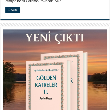
etmişse helallik dilemek tövbedir. Said …
Devamı