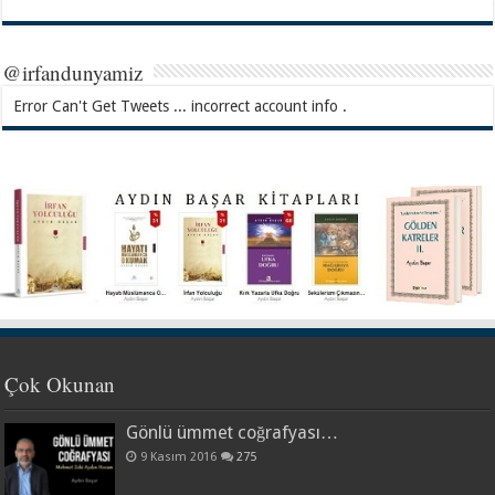
@irfandunyamiz
Error Can't Get Tweets ... incorrect account info .
Çok Okunan
Gönlü ümmet coğrafyası…
9 Kasım 2016
275