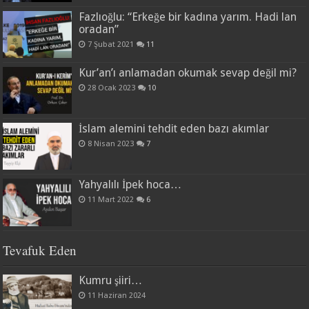
Fazlıoğlu: “Erkeğe bir kadına yarım. Hadi lan
oradan”
7 Şubat 2021
11
Kur’an’ı anlamadan okumak sevap değil mi?
28 Ocak 2023
10
İslam alemini tehdit eden bazı akımlar
8 Nisan 2023
7
Yahyalılı İpek hoca…
11 Mart 2022
6
Tevafuk Eden
Kumru şiiri…
11 Haziran 2024