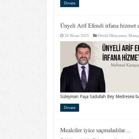
Devamı
Ünyeli Arif Efendi irfana hizmet 
26 Nisan 2025
Gönül Dünyamız
,
Manşe
Süleyman Paşa Sadullah Bey Medresesi ba
Devamı
Mealciler iyice saçmaladılar…