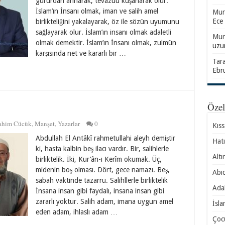
gururdan arınarak, tevazuu kuşanarak olur.
İslam’ın İnsanı olmak, iman ve salih amel
Mur
Ece
birlikteliğini yakalayarak, öz ile sözün uyumunu
sağlayarak olur. İslam’ın insanı olmak adaletli
Mur
olmak demektir. İslam’ın İnsanı olmak, zulmün
uzu
karşısında net ve kararlı bir …
Tar
Ebr
Öze
rahim Cücük
,
Manşet
,
Yazarlar
0
Kıs
Abdullah El Antâkî rahmetullahi aleyh demiştir
Hatı
ki, hasta kalbin beş ilacı vardır. Bir, salihlerle
Altı
birliktelik. İki, Kur’ân-ı Kerîm okumak. Üç,
midenin boş olması. Dört, gece namazı. Beş,
Abid
sabah vaktinde tazarru. Salihllerle birliktelik
Ada
İnsana insan gibi faydalı, insana insan gibi
zararlı yoktur. Salih adam, imana uygun amel
İsla
eden adam, ihlaslı adam …
Çocu