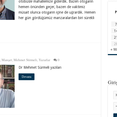
otobüsle mahallemize giderdik. Bazen otogarın
hemen önünden geçer, bazen de vaktimiz
P
müsait olunca otogarın içine de uğrardık. Hemen
her gün gördüğümüz manzaralardan biri sürekli
7
1
2
2
« M
,
Manşet
,
Mehmet Sürmeli
,
Yazarlar
0
Dr Mehmet Sürmeli yazıları
Devamı
Giri