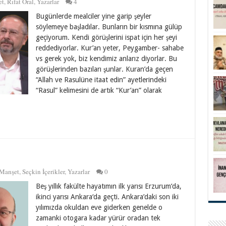
et
,
Rıfat Oral
,
Yazarlar
4
Bugünlerde mealciler yine garip şeyler
söylemeye başladılar. Bunların bir kısmına gülüp
geçiyorum. Kendi görüşlerini ispat için her şeyi
reddediyorlar. Kur’an yeter, Peygamber- sahabe
vs gerek yok, biz kendimiz anlarız diyorlar. Bu
görüşlerinden bazıları şunlar. Kuran’da geçen
“Allah ve Rasulüne itaat edin” ayetlerindeki
“Rasul” kelimesini de artık “Kur’an” olarak
Manşet
,
Seçkin İçerikler
,
Yazarlar
0
Beş yıllık fakülte hayatımın ilk yarısı Erzurum‘da,
ikinci yarısı Ankara‘da geçti. Ankara’daki son iki
yılımızda okuldan eve giderken genelde o
zamanki otogara kadar yürür oradan tek