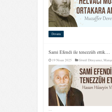
Devamı
Sami Efendi ile tenezzüh ettik…
19 Nisan 2025
Gönül Dünyamız
,
Manşe
…