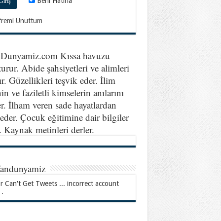
Beni Hatırla
fremi Unuttum
nDunyamiz.com Kıssa havuzu
turur. Abide şahsiyetleri ve alimleri
ır. Güzellikleri teşvik eder. İlim
in ve faziletli kimselerin anılarını
er. İlham veren sade hayatlardan
eder. Çocuk eğitimine dair bilgiler
r. Kaynak metinleri derler.
fandunyamiz
r Can't Get Tweets ... incorrect account
 .