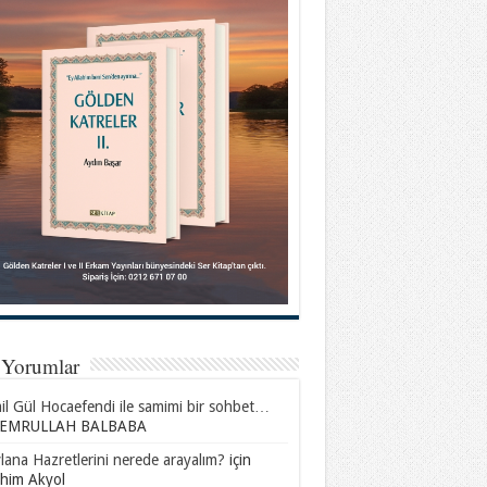
 Yorumlar
l Gül Hocaefendi ile samimi bir sohbet…
EMRULLAH BALBABA
ana Hazretlerini nerede arayalım?
için
ahim Akyol