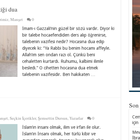
tiği dua
rimiz
,
Manşet
0
İmam-ı Gazzali’nin güzel bir sözü vardır. Diyor ki
bir talebe hocaefendiden ders alıp öğrenirse,
talebenin vazifesi nedir? Hocasına dua edip
diyecek ki: “Ya Rabbi bu benim hocamı affeyle.
Allah’ım sen ondan razı ol. Çünkü beni
cehaletten kurtardı. Ruhumu, kalbimi ilimle
besledi.” O cihetten hocasına dua etmek
talebenin vazifesidir. Ben hakikaten …
Son
Cemi
nşet
,
Seçkin İçerikler
,
Şemsettin Dursun
,
Yazarlar
0
için
İslam’ın insanı olmak, ilim ve irfan ile olur.
Mevl
İslam’ın İnsanı olmak, her türlü kibir ve
İbr