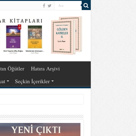
tın Öğütler
Hatıra Arşivi
yat
Seçkin İçerikler