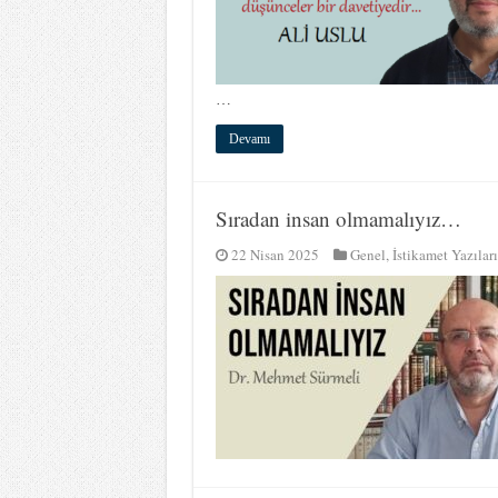
…
Devamı
Sıradan insan olmamalıyız…
22 Nisan 2025
Genel
,
İstikamet Yazıları