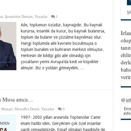
Şi
et
,
Şemsettin Dursun
,
Yazarlar
1
Aile, toplumun özüdür, kaynağıdır. Bu kaynak
kurursa, insanlık da kurur, bu kaynak bulanırsa,
İrfa
toplum da bulanır ve çözülme kaçınılmaz olur.
oluş
Hangi toplumda aile kavramı bozulmuşsa o
tanıt
toplum bunalım ve buhranın merkezi olmuştur.
ehlin
Herkesin de bildiği gibi aile olmadığı için
derl
çocukların yerini Avrupa’da kedi ve köpekler
almıştır. Biz o yoldan gitmeyelim. …
bahs
veri
acı Musa amca…
@ir
,
Manşet
,
Muzaffer Dereli
,
Yazarlar
0
Erro
info
1997- 2003 yılları arasında Toptancılar Camii
imam hatibi idim. Gerçekten çok özel insanlar
vardı cemaatimizde. Esnaf olmaları hasebiyle de