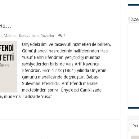
Face
etti…
t
,
Mehmet Karayalman
,
Yazarlar
2
Ünye’deki ilmi ve tasavvufi hizmetleri ile bilinen,
Gümüşhanevi hazretlerinin halifelerinden Hacı
Yusuf Bahri Efendi’nin yetiştirdiği mümtaz
şahsiyetlerden birisi de Vaiz Arif Kavuncu
Efendi’dir. Hicri 1278 (1861) yılında Ünye’nin
çamurlu mahallesinde doğmuştur. Babası
Süleyman Efendi’dir. Arif Efendi mahalle
mektebinden sonra Ünye’deki Caniklizade
ş müderrisi Taslızade Yusuf …
Yen