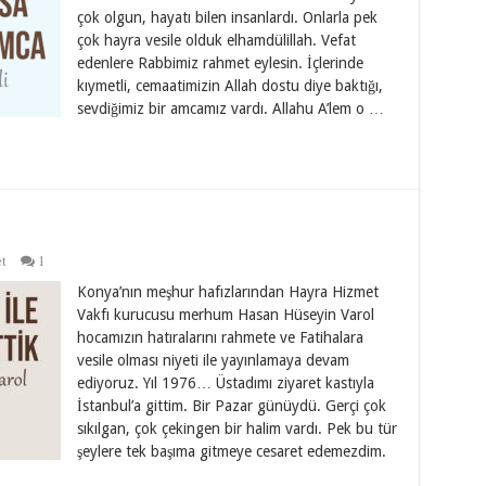
çok olgun, hayatı bilen insanlardı. Onlarla pek
çok hayra vesile olduk elhamdülillah. Vefat
edenlere Rabbimiz rahmet eylesin. İçlerinde
kıymetli, cemaatimizin Allah dostu diye baktığı,
sevdiğimiz bir amcamız vardı. Allahu A’lem o …
t
1
Konya’nın meşhur hafızlarından Hayra Hizmet
Vakfı kurucusu merhum Hasan Hüseyin Varol
hocamızın hatıralarını rahmete ve Fatihalara
vesile olması niyeti ile yayınlamaya devam
ediyoruz. Yıl 1976… Üstadımı ziyaret kastıyla
İstanbul’a gittim. Bir Pazar günüydü. Gerçi çok
sıkılgan, çok çekingen bir halim vardı. Pek bu tür
şeylere tek başıma gitmeye cesaret edemezdim.