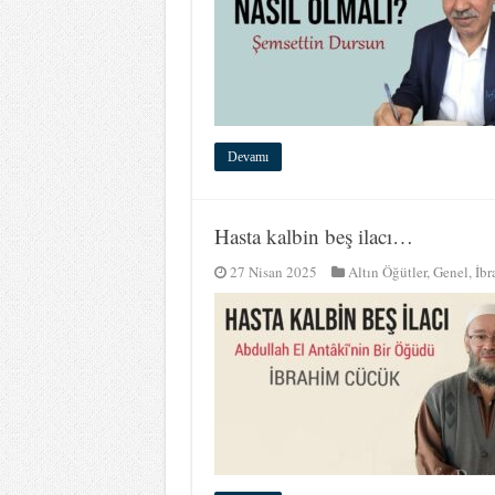
Devamı
Hasta kalbin beş ilacı…
27 Nisan 2025
Altın Öğütler
,
Genel
,
İb