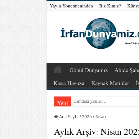
Yayın Yönetmeninden
Biz Kimiz?
Küny
Gönül Dünyamız
Abide Şahs
Kıssa Havuzu
Kaynak Metinler
İ
Yeni
Camdaki yazılar…
Ana Sayfa
/
2025
/
Nisan
Aylık Arşiv:
Nisan 202