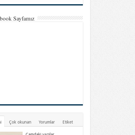
book Sayfamız
i
Çok okunan
Yorumlar
Etiket
Camdaki yazılar…