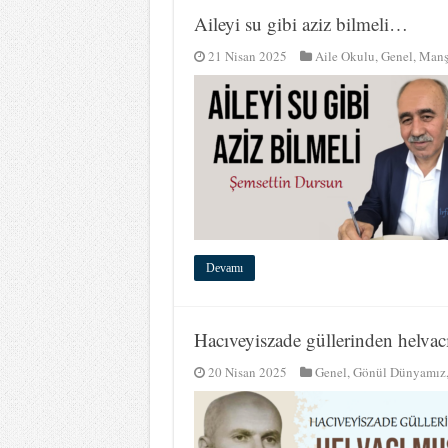
Aileyi su gibi aziz bilmeli…
21 Nisan 2025
Aile Okulu
,
Genel
,
Manş
Devamı
Hacıveyiszade güllerinden helv
20 Nisan 2025
Genel
,
Gönül Dünyamız