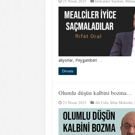
25 Nisan 2025
İstikamet Yazıları
,
Manş
alıyorlar, Peygamberi …
Devamı
Olumlu düşün kalbini bozma…
23 Nisan 2025
Ali Uslu
,
İrfan Mektebi
,