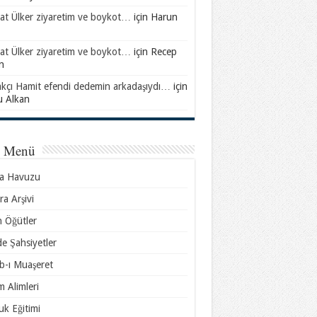
at Ülker ziyaretim ve boykot…
için
Harun
at Ülker ziyaretim ve boykot…
için
Recep
n
akçı Hamit efendi dedemin arkadaşıydı…
için
u Alkan
l Menü
sa Havuzu
ra Arşivi
n Öğütler
e Şahsiyetler
b-ı Muaşeret
m Alimleri
k Eğitimi