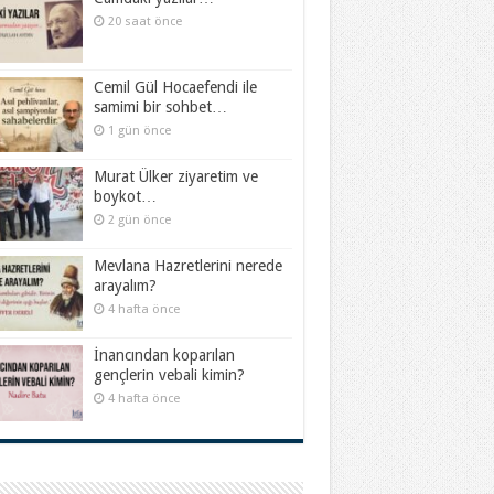
20 saat önce
Cemil Gül Hocaefendi ile
samimi bir sohbet…
1 gün önce
Murat Ülker ziyaretim ve
boykot…
2 gün önce
Mevlana Hazretlerini nerede
arayalım?
4 hafta önce
İnancından koparılan
gençlerin vebali kimin?
4 hafta önce