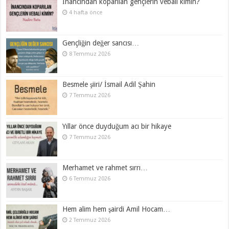
İnancından koparılan gençlerin vebali kimin?
4 hafta önce
Gençliğin değer sancısı…
8 Temmuz 2026
Besmele şiiri/ İsmail Adil Şahin
7 Temmuz 2026
Yıllar önce duyduğum acı bir hikaye
7 Temmuz 2026
Merhamet ve rahmet sırrı…
6 Temmuz 2026
Hem alim hem şairdi Amil Hocam…
2 Temmuz 2026