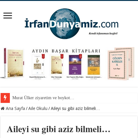
Murat Ülker ziyaretim ve boykot…
Mevlana Hazretlerini nerede arayalım?
Ana Sayfa
/
Aile Okulu
/
Aileyi su gibi aziz bilmeli…
Aileyi su gibi aziz bilmeli…