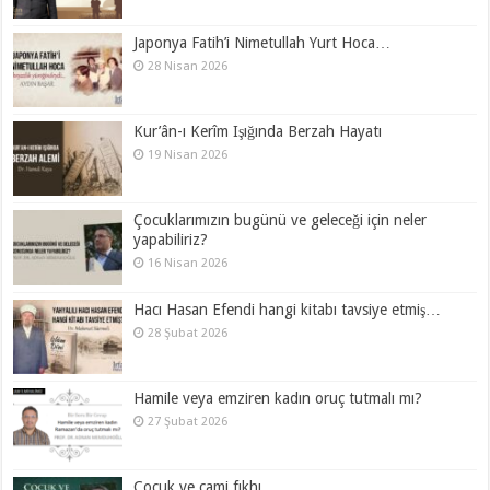
Japonya Fatih’i Nimetullah Yurt Hoca…
28 Nisan 2026
Kur’ân-ı Kerîm Işığında Berzah Hayatı
19 Nisan 2026
Çocuklarımızın bugünü ve geleceği için neler
yapabiliriz?
16 Nisan 2026
Hacı Hasan Efendi hangi kitabı tavsiye etmiş…
28 Şubat 2026
Hamile veya emziren kadın oruç tutmalı mı?
27 Şubat 2026
Çocuk ve cami fıkhı…