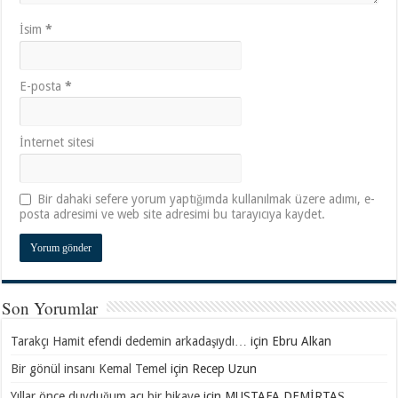
İsim
*
E-posta
*
İnternet sitesi
Bir dahaki sefere yorum yaptığımda kullanılmak üzere adımı, e-
posta adresimi ve web site adresimi bu tarayıcıya kaydet.
Son Yorumlar
Tarakçı Hamit efendi dedemin arkadaşıydı…
için
Ebru Alkan
Bir gönül insanı Kemal Temel
için
Recep Uzun
Yıllar önce duyduğum acı bir hikaye
için
MUSTAFA DEMİRTAŞ