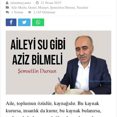
irfandunyamiz
21 Nisan 2025
Aile Okulu
,
Genel
,
Manşet
,
Şemsettin Dursun
,
Yazarlar
1 Yorum
2,145 Görünme
Aile, toplumun özüdür, kaynağıdır. Bu kaynak
kurursa, insanlık da kurur, bu kaynak bulanırsa,