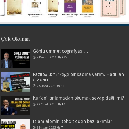
Çok Okunan
Gönlü ümmet coğrafyası…
9 Kasım 2016
275
Fazlıoğlu: “Erkeğe bir kadına yarım. Hadi lan
oradan”
7 Şubat 2021
11
Kur’an’ı anlamadan okumak sevap değil mi?
28 Ocak 2023
10
İslam alemini tehdit eden bazı akımlar
8 Nisan 2023
7