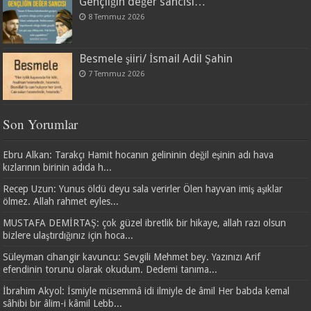
Gençliğin değer sancısı…
8 Temmuz 2026
Besmele şiiri/ İsmail Adil Şahin
7 Temmuz 2026
Son Yorumlar
Ebru Alkan: Tarakçı Hamit hocanın gelininin değil eşinin adı hava
kızlarının birinin adıda h...
Recep Uzun: Yunus öldü deyu sala verirler Ölen hayvan imiş aşıklar
ölmez. Allah rahmet eyles...
MUSTAFA DEMİRTAŞ: çok güzel ibretlik bir hikaye, allah razı olsun
bizlere ulaştırdığınız için hoca...
Süleyman cihangir kavuncu: Sevgili Mehmet bey. Yazınızı Arif
efendinin torunu olarak okudum. Dedemi tanıma...
İbrahim Akyol: İsmiyle müsemmâ idi ilmiyle de âmil Her babda kemal
sâhibi bir âlim-i kâmil Lebb...