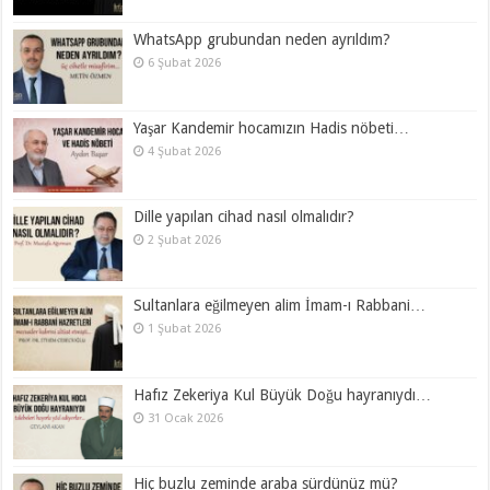
WhatsApp grubundan neden ayrıldım?
6 Şubat 2026
Yaşar Kandemir hocamızın Hadis nöbeti…
4 Şubat 2026
Dille yapılan cihad nasıl olmalıdır?
2 Şubat 2026
Sultanlara eğilmeyen alim İmam-ı Rabbani…
1 Şubat 2026
Hafız Zekeriya Kul Büyük Doğu hayranıydı…
31 Ocak 2026
Hiç buzlu zeminde araba sürdünüz mü?