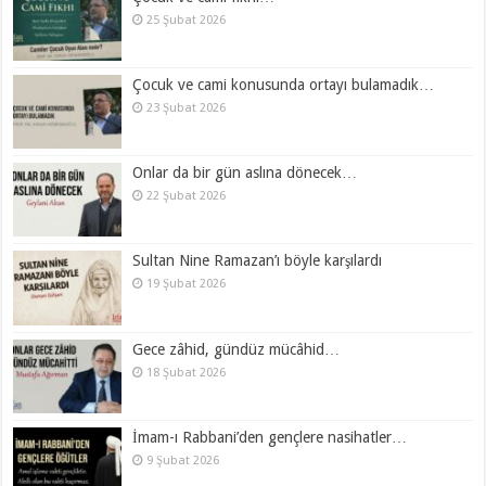
25 Şubat 2026
Çocuk ve cami konusunda ortayı bulamadık…
23 Şubat 2026
Onlar da bir gün aslına dönecek…
22 Şubat 2026
Sultan Nine Ramazan’ı böyle karşılardı
19 Şubat 2026
Gece zâhid, gündüz mücâhid…
18 Şubat 2026
İmam-ı Rabbani’den gençlere nasihatler…
9 Şubat 2026