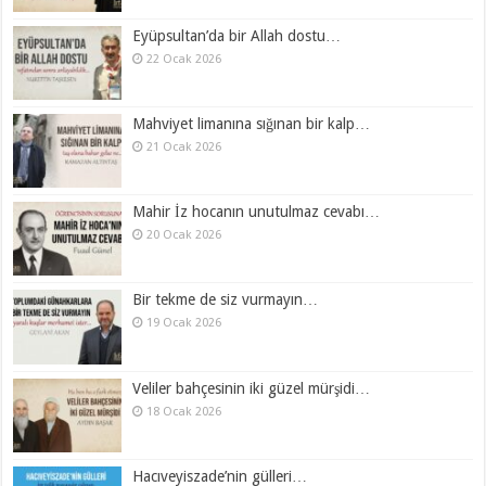
Eyüpsultan’da bir Allah dostu…
22 Ocak 2026
Mahviyet limanına sığınan bir kalp…
21 Ocak 2026
Mahir İz hocanın unutulmaz cevabı…
20 Ocak 2026
Bir tekme de siz vurmayın…
19 Ocak 2026
Veliler bahçesinin iki güzel mürşidi…
18 Ocak 2026
Hacıveyiszade’nin gülleri…