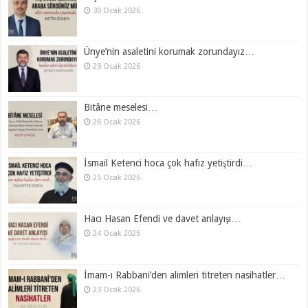
30 Ocak 2026
Ünye’nin asaletini korumak zorundayız…
29 Ocak 2026
Bitâne meselesi…
26 Ocak 2026
İsmail Ketenci hoca çok hafız yetiştirdi…
25 Ocak 2026
Hacı Hasan Efendi ve davet anlayışı…
24 Ocak 2026
İmam-ı Rabbani’den alimleri titreten nasihatler…
23 Ocak 2026