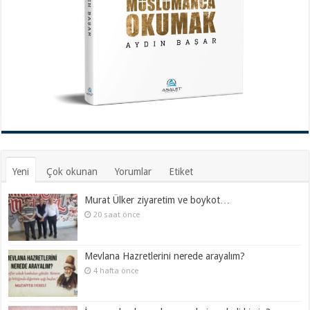
Yeni
Çok okunan
Yorumlar
Etiket
Murat Ülker ziyaretim ve boykot…
20 saat önce
Mevlana Hazretlerini nerede arayalım?
4 hafta önce