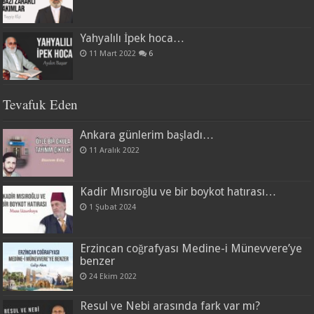
Yahyalılı İpek hoca…
11 Mart 2022
6
Tevafuk Eden
Ankara günlerim başladı…
11 Aralık 2022
Kadir Mısıroğlu ve bir boykot hatırası…
1 Şubat 2024
Erzincan coğrafyası Medine-i Münevvere’ye
benzer
24 Ekim 2022
Resul ve Nebi arasında fark var mı?