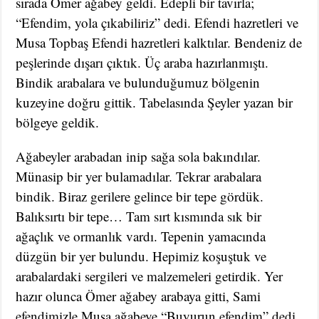
sırada Ömer ağabey geldi. Edepli bir tavırla;
“Efendim, yola çıkabiliriz” dedi. Efendi hazretleri ve
Musa Topbaş Efendi hazretleri kalktılar. Bendeniz de
peşlerinde dışarı çıktık. Üç araba hazırlanmıştı.
Bindik arabalara ve bulunduğumuz bölgenin
kuzeyine doğru gittik. Tabelasında Şeyler yazan bir
bölgeye geldik.
Ağabeyler arabadan inip sağa sola bakındılar.
Münasip bir yer bulamadılar. Tekrar arabalara
bindik. Biraz gerilere gelince bir tepe gördük.
Balıksırtı bir tepe… Tam sırt kısmında sık bir
ağaçlık ve ormanlık vardı. Tepenin yamacında
düzgün bir yer bulundu. Hepimiz koşuştuk ve
arabalardaki sergileri ve malzemeleri getirdik. Yer
hazır olunca Ömer ağabey arabaya gitti, Sami
efendimizle Musa ağabeye “Buyurun efendim” dedi.