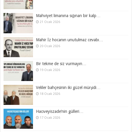
Mahviyet limanına sığınan bir kalp…
21 Ocak 2026
Mahir İz hocanın unutulmaz cevabı…
20 Ocak 2026
Bir tekme de siz vurmayın…
19 Ocak 2026
Veliler bahçesinin iki güzel mürşidi…
18 Ocak 2026
Hacıveyiszade’nin gülleri…
17 Ocak 2026