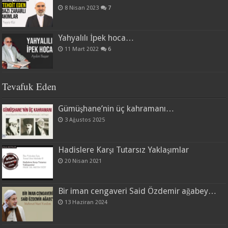
8 Nisan 2023
7
Yahyalılı İpek hoca…
11 Mart 2022
6
Tevafuk Eden
Gümüşhane’nin üç kahramanı…
3 Ağustos 2025
Hadislere Karşı Tutarsız Yaklaşımlar
20 Nisan 2021
Bir iman cengaveri Said Özdemir ağabey…
13 Haziran 2024