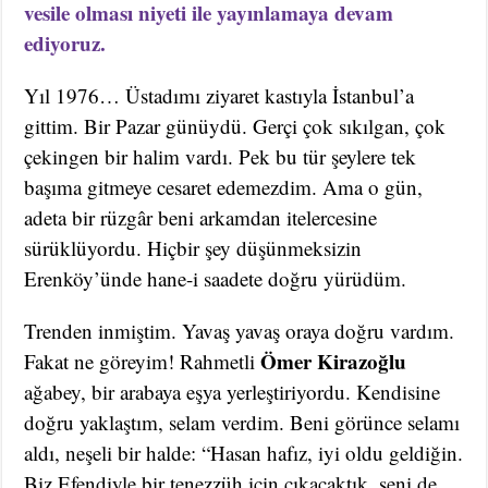
vesile olması niyeti ile yayınlamaya devam
ediyoruz.
Yıl 1976… Üstadımı ziyaret kastıyla İstanbul’a
gittim. Bir Pazar günüydü. Gerçi çok sıkılgan, çok
çekingen bir halim vardı. Pek bu tür şeylere tek
başıma gitmeye cesaret edemezdim. Ama o gün,
adeta bir rüzgâr beni arkamdan itelercesine
sürüklüyordu. Hiçbir şey düşünmeksizin
Erenköy’ünde hane-i saadete doğru yürüdüm.
Trenden inmiştim. Yavaş yavaş oraya doğru vardım.
Ömer Kirazoğlu
Fakat ne göreyim! Rahmetli
ağabey, bir arabaya eşya yerleştiriyordu. Kendisine
doğru yaklaştım, selam verdim. Beni görünce selamı
aldı, neşeli bir halde: “Hasan hafız, iyi oldu geldiğin.
Biz Efendiyle bir tenezzüh için çıkacaktık, seni de