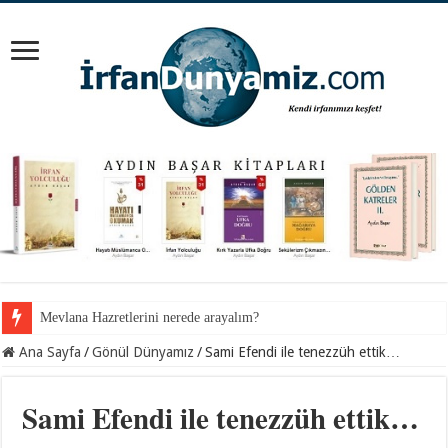
İnancından koparılan gençlerin vebali kimin?
Ana Sayfa
/
Gönül Dünyamız
/
Sami Efendi ile tenezzüh ettik…
Sami Efendi ile tenezzüh ettik…