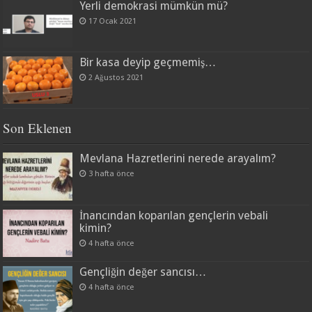
Yerli demokrasi mümkün mü?
17 Ocak 2021
Bir kasa deyip geçmemiş…
2 Ağustos 2021
Son Eklenen
Mevlana Hazretlerini nerede arayalım?
3 hafta önce
İnancından koparılan gençlerin vebali
kimin?
4 hafta önce
Gençliğin değer sancısı…
4 hafta önce