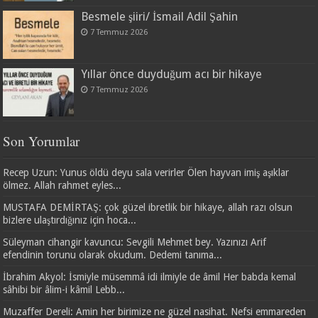
Besmele şiiri/ İsmail Adil Şahin
7 Temmuz 2026
Yıllar önce duyduğum acı bir hikaye
7 Temmuz 2026
Son Yorumlar
Recep Uzun: Yunus öldü deyu sala verirler Ölen hayvan imiş aşıklar
ölmez. Allah rahmet eyles...
MUSTAFA DEMİRTAŞ: çok güzel ibretlik bir hikaye, allah razı olsun
bizlere ulaştırdığınız için hoca...
Süleyman cihangir kavuncu: Sevgili Mehmet bey. Yazınızı Arif
efendinin torunu olarak okudum. Dedemi tanıma...
İbrahim Akyol: İsmiyle müsemmâ idi ilmiyle de âmil Her babda kemal
sâhibi bir âlim-i kâmil Lebb...
Muzaffer Dereli: Amin her birimize ne güzel nasihat. Nefsi emmareden