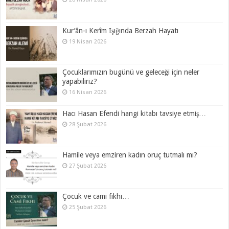
Kur’ân-ı Kerîm Işığında Berzah Hayatı
19 Nisan 2026
Çocuklarımızın bugünü ve geleceği için neler
yapabiliriz?
16 Nisan 2026
Hacı Hasan Efendi hangi kitabı tavsiye etmiş…
28 Şubat 2026
Hamile veya emziren kadın oruç tutmalı mı?
27 Şubat 2026
Çocuk ve cami fıkhı…
25 Şubat 2026