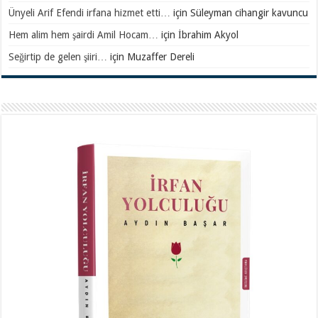
Ünyeli Arif Efendi irfana hizmet etti…
için
Süleyman cihangir kavuncu
Hem alim hem şairdi Amil Hocam…
için
İbrahim Akyol
Seğirtip de gelen şiiri…
için
Muzaffer Dereli