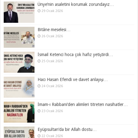
Ünye’nin asaletini korumak zorundayız…
29 Ocak 2026
Bitâne meselesi…
26 Ocak 2026
İsmail Ketenci hoca çok hafız yetiştirdi…
25 Ocak 2026
Hacı Hasan Efendi ve davet anlayışı…
24 Ocak 2026
İmam-ı Rabbani’den alimleri titreten nasihatler…
23 Ocak 2026
Eyüpsultan’da bir Allah dostu…
22 Ocak 2026