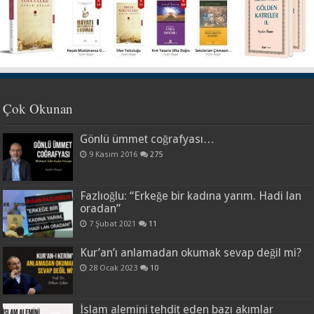
Çok Okunan
Gönlü ümmet coğrafyası…
9 Kasım 2016
275
Fazlıoğlu: “Erkeğe bir kadına yarım. Hadi lan
oradan”
7 Şubat 2021
11
Kur’an’ı anlamadan okumak sevap değil mi?
28 Ocak 2023
10
İslam alemini tehdit eden bazı akımlar