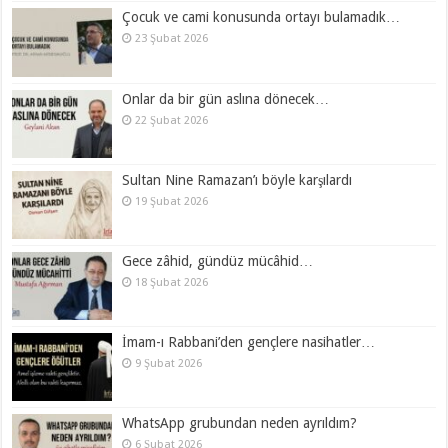
Çocuk ve cami konusunda ortayı bulamadık…
23 Şubat 2026
Onlar da bir gün aslına dönecek…
22 Şubat 2026
Sultan Nine Ramazan’ı böyle karşılardı
19 Şubat 2026
Gece zâhid, gündüz mücâhid…
18 Şubat 2026
İmam-ı Rabbani’den gençlere nasihatler…
9 Şubat 2026
WhatsApp grubundan neden ayrıldım?
6 Şubat 2026