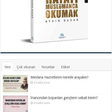
Yeni
Çok okunan
Yorumlar
Etiket
Mevlana Hazretlerini nerede arayalım?
3 hafta önce
İnancından koparılan gençlerin vebali kimin?
4 hafta önce