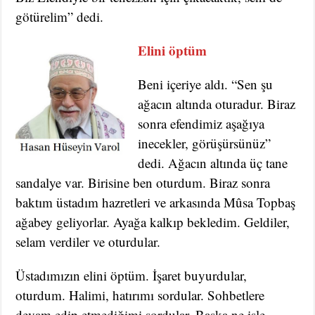
götürelim” dedi.
Elini öptüm
Beni içeriye aldı. “Sen şu
ağacın altında oturadur. Biraz
sonra efendimiz aşağıya
inecekler, görüşürsünüz”
dedi. Ağacın altında üç tane
sandalye var. Birisine ben oturdum. Biraz sonra
baktım üstadım hazretleri ve arkasında Mûsa Topbaş
ağabey geliyorlar. Ayağa kalkıp bekledim. Geldiler,
selam verdiler ve oturdular.
Üstadımızın elini öptüm. İşaret buyurdular,
oturdum. Halimi, hatırımı sordular. Sohbetlere
devam edip etmediğimi sordular. Başka ne işle