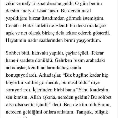
zikir ve nefy-ü isbat dersine geldi. O gün benim
dersim “nefy-ü isbat”taydı. Bu dersin nasıl
yapıldığını bizzat üstadımdan görmek istemiştim.
Cenâb-ı Hakk lütfetti de Efendi bu dersi orada çok
açık ve net olarak birkaç defa tekrar ederek gösterdi.
Hayatımın nadir saatlerinden birini yaşıyordum.
Sohbet bitti, kahvaltı yapıldı, çaylar içildi. Tekrar
hane-i saadete dönüldü. Gelirken bizim arabadaki
arkadaşlar, kendi aralarında heyecanla
konuşuyorlardı. Arkadaşlar, “Biz bugüne kadar hiç
böyle bir sohbet görmedik, bu nasıl oldu” diye
soruyorlardı. İçlerinden birisi bana “Yahu kardeşim,
sen kimsin, Allah aşkına, nereden geldin? Bu sohbet
olsa olsa senin içindir” dedi. Ben de kim olduğumu,
nereden geldiğimi onlara anlattım. Tanıştık, biliştik