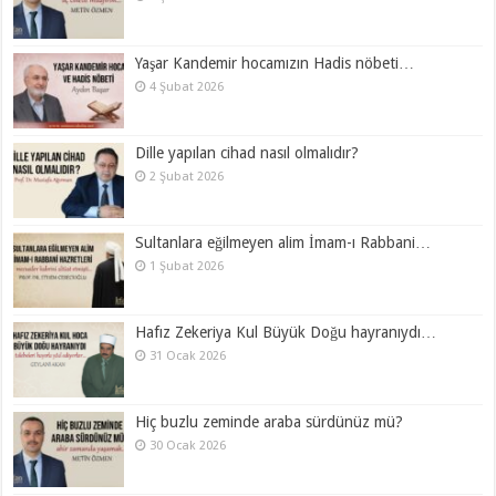
Yaşar Kandemir hocamızın Hadis nöbeti…
4 Şubat 2026
Dille yapılan cihad nasıl olmalıdır?
2 Şubat 2026
Sultanlara eğilmeyen alim İmam-ı Rabbani…
1 Şubat 2026
Hafız Zekeriya Kul Büyük Doğu hayranıydı…
31 Ocak 2026
Hiç buzlu zeminde araba sürdünüz mü?
30 Ocak 2026