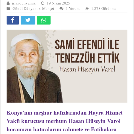
irfandunyamiz
19 Nisan 2025
Gönül Dünyamız
,
Manşet
1 Yorum
1,878 Görünme
Konya’nın meşhur hafızlarından Hayra Hizmet
Vakfı kurucusu merhum Hasan Hüseyin Varol
hocamızın hatıralarını rahmete ve Fatihalara