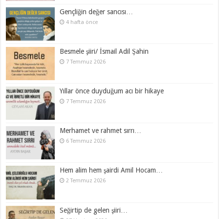
Gençliğin değer sancısı…
4 hafta önce
Besmele şiiri/ İsmail Adil Şahin
7 Temmuz 2026
Yıllar önce duyduğum acı bir hikaye
7 Temmuz 2026
Merhamet ve rahmet sırrı…
6 Temmuz 2026
Hem alim hem şairdi Amil Hocam…
2 Temmuz 2026
Seğirtip de gelen şiiri…