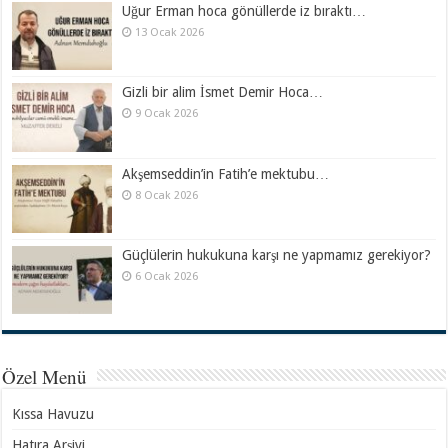
Uğur Erman hoca gönüllerde iz bıraktı…
13 Ocak 2026
Gizli bir alim İsmet Demir Hoca…
9 Ocak 2026
Akşemseddin’in Fatih’e mektubu…
8 Ocak 2026
Güçlülerin hukukuna karşı ne yapmamız gerekiyor?
6 Ocak 2026
Özel Menü
Kıssa Havuzu
Hatıra Arşivi