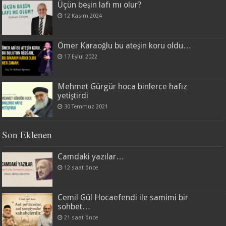
Üçün beşin lafı mı olur?
12 Kasım 2024
Ömer Karaoğlu bu ateşin koru oldu…
17 Eylül 2022
Mehmet Gürgür hoca binlerce hafız
yetiştirdi
30 Temmuz 2021
Son Eklenen
Camdaki yazılar…
12 saat önce
Cemil Gül Hocaefendi ile samimi bir
sohbet…
21 saat önce