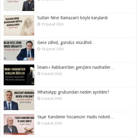
Sultan Nine Ramazan’ı böyle karşılardı
19 Şubat 2026
Gece zâhid, gündüz mücâhid…
18 Şubat 2026
İmam-ı Rabbani’den gençlere nasihatler…
9 Şubat 2026
WhatsApp grubundan neden ayrıldım?
6 Şubat 2026
Yaşar Kandemir hocamızın Hadis nöbeti…
4 Şubat 2026