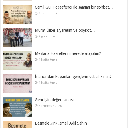
Cemil Gül Hocaefendi ile samimi bir sohbet…
21 saat önce
Murat Ülker ziyaretim ve boykot…
2 gün önce
Mevlana Hazretlerini nerede arayalım?
4 hafta önce
İnancından koparılan gençlerin vebali kimin?
4 hafta önce
Gençliğin değer sancısı…
8 Temmuz 2026
Besmele şiiri/ İsmail Adil Şahin