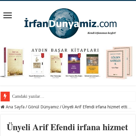
Cemil Gül Hocaefendi ile samimi bir sohbet…
Ana Sayfa
/
Gönül Dünyamız
/
Ünyeli Arif Efendi irfana hizmet etti…
Ünyeli Arif Efendi irfana hizmet