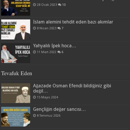
28 Ocak 2023
10
İslam alemini tehdit eden bazı akımlar
8 Nisan 2023
7
Yahyalılı İpek hoca…
11 Mart 2022
6
Tevafuk Eden
Ağazade Osman Efendi bildiğiniz gibi
değil…
15 Mayıs 2024
Gençliğin değer sancısı…
8 Temmuz 2026