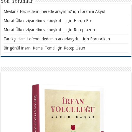
Son Yorumlar
Mevlana Hazretlerini nerede arayalım?
için
İbrahim Akyol
Murat Ülker ziyaretim ve boykot…
için
Harun Ece
Murat Ülker ziyaretim ve boykot…
için
Recep uzun
Tarakçı Hamit efendi dedemin arkadaşıydı…
için
Ebru Alkan
Bir gönül insanı Kemal Temel
için
Recep Uzun