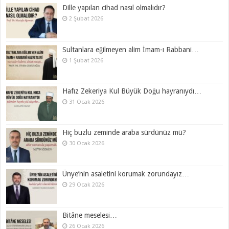
Dille yapılan cihad nasıl olmalıdır?
2 Şubat 2026
Sultanlara eğilmeyen alim İmam-ı Rabbani…
1 Şubat 2026
Hafız Zekeriya Kul Büyük Doğu hayranıydı…
31 Ocak 2026
Hiç buzlu zeminde araba sürdünüz mü?
30 Ocak 2026
Ünye’nin asaletini korumak zorundayız…
29 Ocak 2026
Bitâne meselesi…
26 Ocak 2026