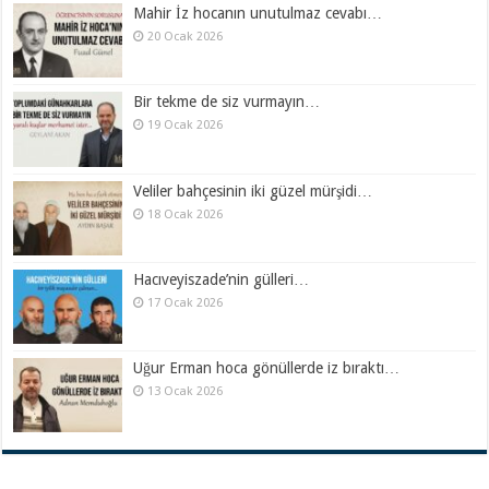
Mahir İz hocanın unutulmaz cevabı…
20 Ocak 2026
Bir tekme de siz vurmayın…
19 Ocak 2026
Veliler bahçesinin iki güzel mürşidi…
18 Ocak 2026
Hacıveyiszade’nin gülleri…
17 Ocak 2026
Uğur Erman hoca gönüllerde iz bıraktı…
13 Ocak 2026