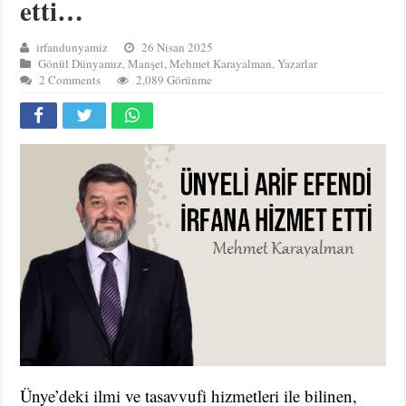
etti…
irfandunyamiz
26 Nisan 2025
Gönül Dünyamız
,
Manşet
,
Mehmet Karayalman
,
Yazarlar
2 Comments
2,089 Görünme
Ünye’deki ilmi ve tasavvufi hizmetleri ile bilinen,