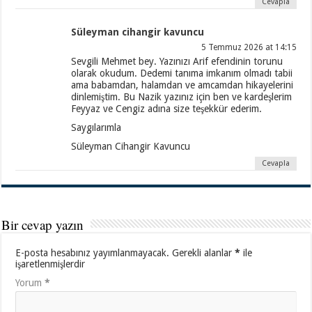
Cevapla
Süleyman cihangir kavuncu
5 Temmuz 2026 at 14:15
Sevgili Mehmet bey. Yazınızı Arif efendinin torunu
olarak okudum. Dedemi tanıma imkanım olmadı tabii
ama babamdan, halamdan ve amcamdan hikayelerini
dinlemiştim. Bu Nazik yazınız için ben ve kardeşlerim
Feyyaz ve Cengiz adına size teşekkür ederim.
Saygılarımla
Süleyman Cihangir Kavuncu
Cevapla
Bir cevap yazın
E-posta hesabınız yayımlanmayacak.
Gerekli alanlar
*
ile
işaretlenmişlerdir
Yorum
*