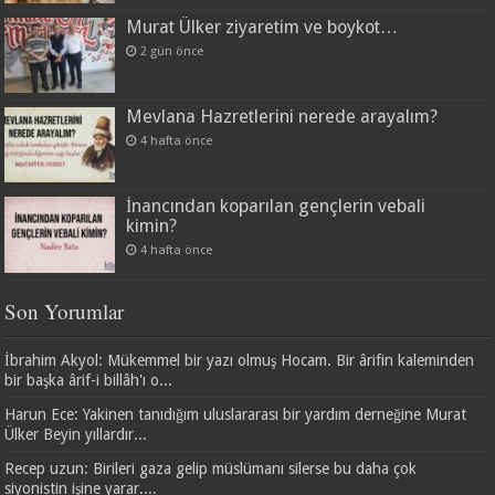
Murat Ülker ziyaretim ve boykot…
2 gün önce
Mevlana Hazretlerini nerede arayalım?
4 hafta önce
İnancından koparılan gençlerin vebali
kimin?
4 hafta önce
Son Yorumlar
İbrahim Akyol: Mükemmel bir yazı olmuş Hocam. Bir ârifin kaleminden
bir başka ârif-i billâh'ı o...
Harun Ece: Yakinen tanıdığım uluslararası bir yardım derneğine Murat
Ülker Beyin yıllardır...
Recep uzun: Birileri gaza gelip müslümanı silerse bu daha çok
siyonistin işine yarar....