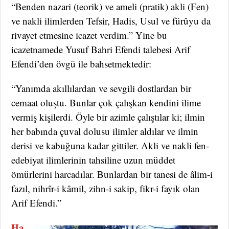
“Benden nazari (teorik) ve ameli (pratik) akli (Fen)
ve nakli ilimlerden Tefsir, Hadis, Usul ve fürûyu da
rivayet etmesine icazet verdim.” Yine bu
icazetnamede Yusuf Bahri Efendi talebesi Arif
Efendi’den övgü ile bahsetmektedir:
“Yanımda akıllılardan ve sevgili dostlardan bir
cemaat oluştu. Bunlar çok çalışkan kendini ilime
vermiş kişilerdi. Öyle bir azimle çalıştılar ki; ilmin
her babında çuval dolusu ilimler aldılar ve ilmin
derisi ve kabuğuna kadar gittiler. Akli ve nakli fen-
edebiyat ilimlerinin tahsiline uzun müddet
ömürlerini harcadılar. Bunlardan bir ta­nesi de âlim-i
fazıl, nihrîr-i kâmil, zihn-i sakip, fikr-i fayık olan
Arif Efendi.”
Ha