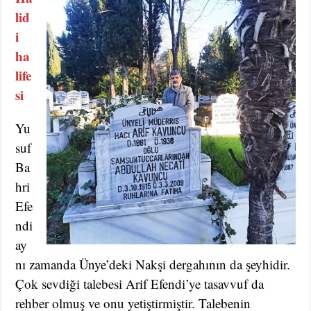
lid
i
ha
life
si
Yu
suf
Ba
hri
Efe
ndi
ay
nı zamanda Ünye’deki Nakşi dergahının da şeyhidir.
Çok sevdiği talebesi Arif Efendi’ye tasavvuf da
rehber olmuş ve onu yetiştirmiştir. Talebenin