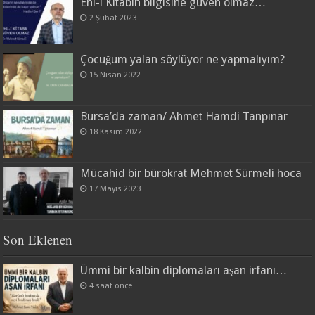
Ehl-i Kitabın bilgisine güven olmaz…
2 Şubat 2023
Çocuğum yalan söylüyor ne yapmalıyım?
15 Nisan 2022
Bursa’da zaman/ Ahmet Hamdi Tanpınar
18 Kasım 2022
Mücahid bir bürokrat Mehmet Sürmeli hoca
17 Mayıs 2023
Son Eklenen
Ümmi bir kalbin diplomaları aşan irfanı…
4 saat önce