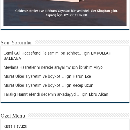
Son Yorumlar
Cemil Gül Hocaefendi ile samimi bir sohbet…
için
EMRULLAH
BALBABA
Mevlana Hazretlerini nerede arayalım?
için
İbrahim Akyol
Murat Ülker ziyaretim ve boykot…
için
Harun Ece
Murat Ülker ziyaretim ve boykot…
için
Recep uzun
Tarakçı Hamit efendi dedemin arkadaşıydı…
için
Ebru Alkan
Özel Menü
Kıssa Havuzu