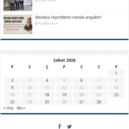
2 gün önce
Mevlana Hazretlerini nerede arayalım?
4 hafta önce
Şubat 2026
P
S
Ç
P
C
C
P
1
2
3
4
5
6
7
8
9
10
11
12
13
14
15
16
17
18
19
20
21
22
23
24
25
26
27
28
« Oca
Nis »