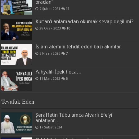
oradan”
7 Şubat 2021
11
Kur’an’ı anlamadan okumak sevap değil mi?
28 Ocak 2023
10
İslam alemini tehdit eden bazı akımlar
8 Nisan 2023
7
Yahyalılı İpek hoca…
11 Mart 2022
6
Tevafuk Eden
Şeraffetin Tübu amca Alvarlı Efe’yi
anlatıyor…
17 Şubat 2024