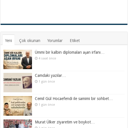
Yeni
Çok okunan
Yorumlar
Etiket
Ümmi bir kalbin diplomaları aşan irfanı…
4 saat önce
Camdaki yazılar…
1 gün önce
Cemil Gül Hocaefendi ile samimi bir sohbet…
1 gün önce
Murat Ülker ziyaretim ve boykot…