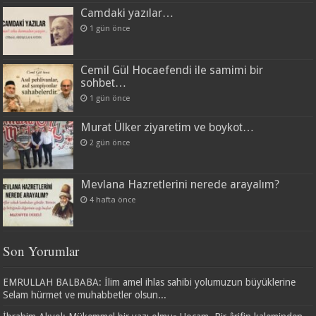
Camdaki yazılar…
1 gün önce
Cemil Gül Hocaefendi ile samimi bir
sohbet…
1 gün önce
Murat Ülker ziyaretim ve boykot…
2 gün önce
Mevlana Hazretlerini nerede arayalım?
4 hafta önce
Son Yorumlar
EMRULLAH BALBABA: İlim amel ihlas sahibi yolumuzun büyüklerine
Selam hürmet ve muhabbetler olsun...