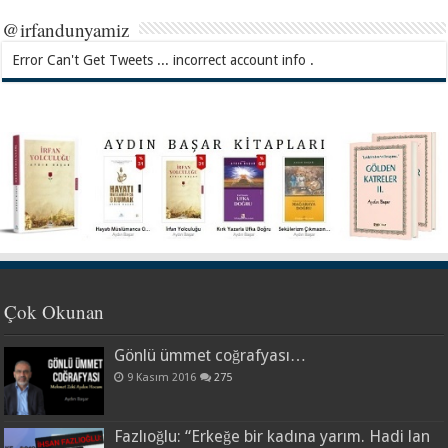
@irfandunyamiz
Error Can't Get Tweets ... incorrect account info .
Çok Okunan
Gönlü ümmet coğrafyası…
9 Kasım 2016
275
Fazlıoğlu: “Erkeğe bir kadına yarım. Hadi lan