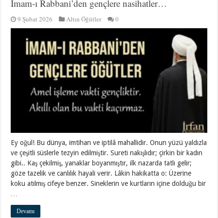
İmam-ı Rabbani’den gençlere nasihatler…
9 Şubat 2026
Altın Öğütler
0
Ey oğul! Bu dünya, imtihan ve iptilâ mahallidir. Onun yüzü yaldızla
ve çeşitli süslerle tezyin edilmiştir. Sureti nakışlıdır; çirkin bir kadın
gibi.. Kaş çekilmiş, yanaklar boyanmıştır, ilk nazarda tatlı gelir;
göze tazelik ve canlılık hayali verir. Lâkin hakikatta o: Üzerine
koku atılmış cifeye benzer. Sineklerin ve kurtların içine dolduğu bir
…
Devamı