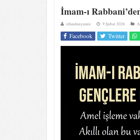
İmam-ı Rabbani’den
irfandunyamiz
9 Şubat 2026
A
Facebook
Twitter