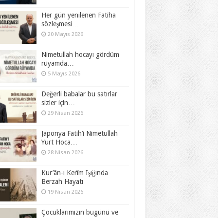
Her gün yenilenen Fatiha
sözleşmesi…
20 Mayıs 2026
Nimetullah hocayı gördüm
rüyamda…
5 Mayıs 2026
Değerli babalar bu satırlar
sizler için…
29 Nisan 2026
Japonya Fatih’i Nimetullah
Yurt Hoca…
28 Nisan 2026
Kur’ân-ı Kerîm Işığında
Berzah Hayatı
19 Nisan 2026
Çocuklarımızın bugünü ve