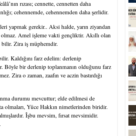
Teâlâ’nın rızası; cennette, cennetten daha
gınlığı; cehennemde, cehennemden daha şerlidir.
şleri yapmak gerekir.. Aksi halde, yarın ziyandan
 olmaz. Amel işleme vakti gençliktir. Akıllı olan
 bilir. Zira iş müphemdir.
lir. Kaldığını farz edelim: derlenip
. Böyle bir derlenip toplanmanın olduğunu farz
mez. Zira o zaman, zaafın ve aczin bastırdığı
lanma durumu mevcuttur; elde edilmesi de
ta olmaları, Yüce Hakkın nimetlerinden biridir.
almışlardır. Îşbu mevsim, fırsat mevsimidir.
.