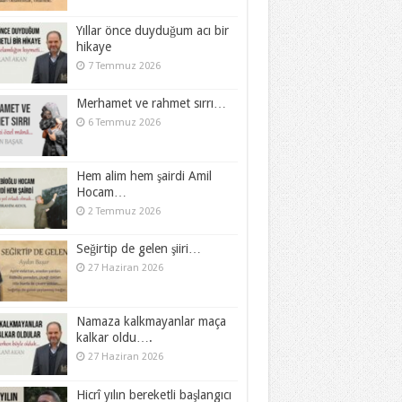
Yıllar önce duyduğum acı bir
hikaye
7 Temmuz 2026
Merhamet ve rahmet sırrı…
6 Temmuz 2026
Hem alim hem şairdi Amil
Hocam…
2 Temmuz 2026
Seğirtip de gelen şiiri…
27 Haziran 2026
Namaza kalkmayanlar maça
kalkar oldu….
27 Haziran 2026
Hicrî yılın bereketli başlangıcı