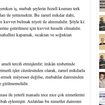
ereken iş, mubah şeylerin fuzulî kısmını terk
arı ile yetinmektir. Bu zarurî mikdar dahi,
e kuvvet bulmak niyeti ile alınmalıdır. Şöyle ki:
ine getirilmesi için kuvvet husulü olmalıdır.
mahallini kapamak, sıcaktan ve soğuktan
ameli tercih etmişlerdir; imkân nisbetinde
zimetli işler cümlesinden olarak, zarurî mikdarla
e ermek müyesser değilse, mubahlar dairesinden
e girilmemelidir.
sı ile yeterli manada nice nice çok nimetlerini
ah eylemiştir. Anlatılan bu nimetler dairesini