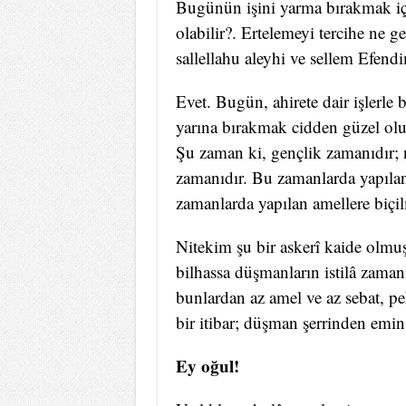
Bugünün işini yarma bırakmak iç
olabilir?. Ertelemeyi tercihe ne 
sallellahu aleyhi ve sellem Efendi
Evet. Bugün, ahirete dair işlerle
yarına bırakmak cidden güzel olur
Şu zaman ki, gençlik zamanıdır; n
zamanıdır. Bu zamanlarda yapılan 
zamanlarda yapılan amellere biçi
Nitekim şu bir askerî kaide olmu
bilhassa düşmanların istilâ zamanı
bunlardan az amel ve az sebat, pek
bir itibar; düşman şerrinden emi
Ey oğul!