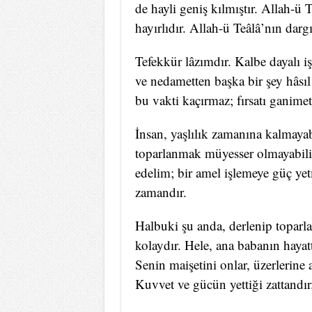
de hayli geniş kılmıştır. Allah-ü 
hayırlıdır. Allah-ü Teâlâ’nın dar
Tefekkür lâzımdır. Kalbe dayalı i
ve nedametten başka bir şey hâsıl
bu vakti kaçırmaz; fırsatı ganimet
İnsan, yaşlılık zamanına kalmayabi
toparlanmak müyesser olmayabilir
edelim; bir amel işlemeye güç yet
zamandır.
Halbuki şu anda, derlenip topar
kolaydır. Hele, ana babanın hayat
Senin maişetini onlar, üzerlerine 
Kuvvet ve gücün yettiği zattandır