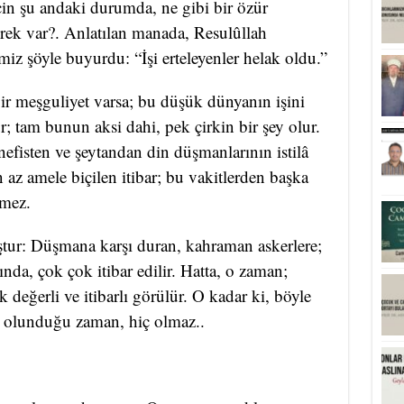
in şu andaki durumda, ne gibi bir özür
gerek var?. Anlatılan manada, Resulûllah
miz şöyle buyurdu: “İşi erteleyenler helak oldu.”
 bir meşguliyet varsa; bu düşük dünyanın işini
; tam bunun aksi dahi, pek çirkin bir şey olur.
efisten ve şeytandan din düşmanlarının istilâ
az amele biçilen itibar; bu vakitlerden başka
lmez.
ştur: Düşmana karşı duran, kahraman askerlere;
nda, çok çok itibar edilir. Hatta, o zaman;
 değerli ve itibarlı görülür. O kadar ki, böyle
n olunduğu zaman, hiç olmaz..