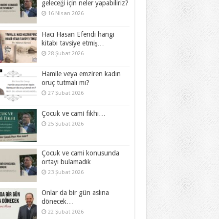
geleceği için neler yapabiliriz?
16 Nisan 2026
Hacı Hasan Efendi hangi
kitabı tavsiye etmiş…
28 Şubat 2026
Hamile veya emziren kadın
oruç tutmalı mı?
27 Şubat 2026
Çocuk ve cami fıkhı…
25 Şubat 2026
Çocuk ve cami konusunda
ortayı bulamadık…
23 Şubat 2026
Onlar da bir gün aslına
dönecek…
22 Şubat 2026