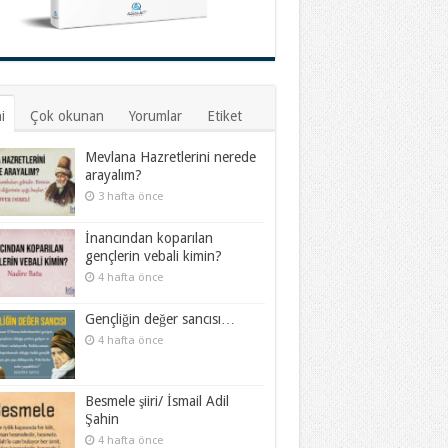
i
Çok okunan
Yorumlar
Etiket
Mevlana Hazretlerini nerede
arayalım?
3 hafta önce
İnancından koparılan
gençlerin vebali kimin?
4 hafta önce
Gençliğin değer sancısı…
4 hafta önce
Besmele şiiri/ İsmail Adil
Şahin
4 hafta önce