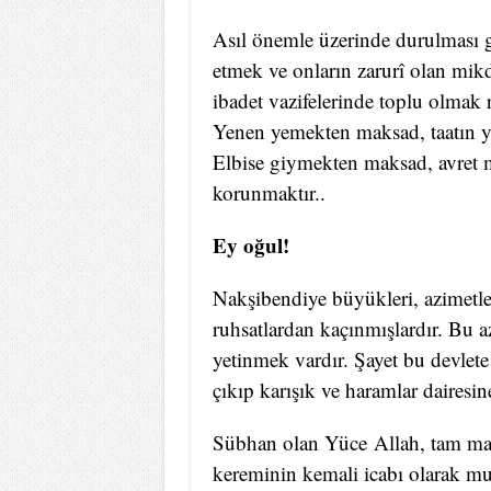
Asıl önemle üzerinde durulması g
etmek ve onların zarurî olan mikd
ibadet vazifelerinde toplu olmak r
Yenen yemekten maksad, taatın yer
Elbise giymekten maksad, avret 
korunmaktır..
Ey oğul!
Nakşibendiye büyükleri, azimetle 
ruhsatlardan kaçınmışlardır. Bu a
yetinmek vardır. Şayet bu devlet
çıkıp karışık ve haramlar dairesin
Sübhan olan Yüce Allah, tam mana
kereminin kemali icabı olarak mub