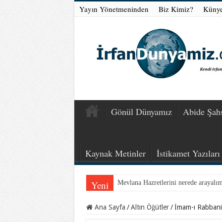
Yayın Yönetmeninden
Biz Kimiz?
Küny
Gönül Dünyamız
Abide Şahs
Kaynak Metinler
İstikamet Yazıları
Yeni
Mevlana Hazretlerini nerede arayalı
Ana Sayfa
/
Altın Öğütler
/
İmam-ı Rabbani