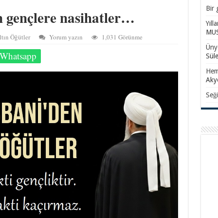
Bir 
 gençlere nasihatler…
Yıll
MUS
ltın Öğütler
Yorum yazın
1,031 Görünme
Ünye
Whatsapp
Sül
Hem
Aky
Seği