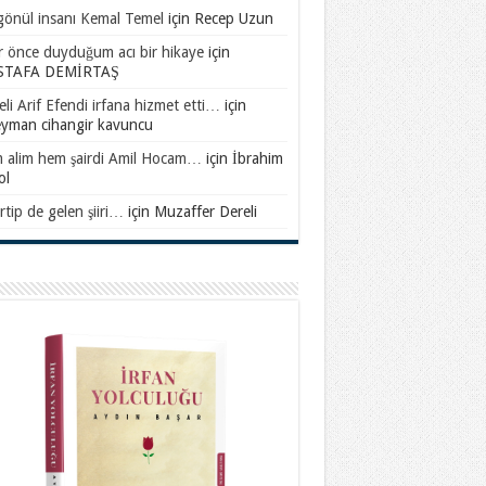
gönül insanı Kemal Temel
için
Recep Uzun
ar önce duyduğum acı bir hikaye
için
TAFA DEMİRTAŞ
li Arif Efendi irfana hizmet etti…
için
eyman cihangir kavuncu
 alim hem şairdi Amil Hocam…
için
İbrahim
ol
rtip de gelen şiiri…
için
Muzaffer Dereli