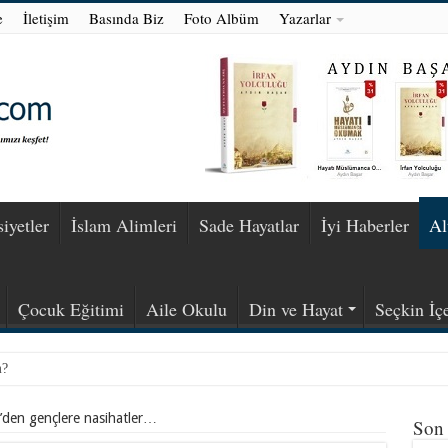
e
İletişim
Basında Biz
Foto Albüm
Yazarlar
iyetler
İslam Alimleri
Sade Hayatlar
İyi Haberler
Al
Çocuk Eğitimi
Aile Okulu
Din ve Hayat
Seçkin İçe
m?
’den gençlere nasihatler…
Son