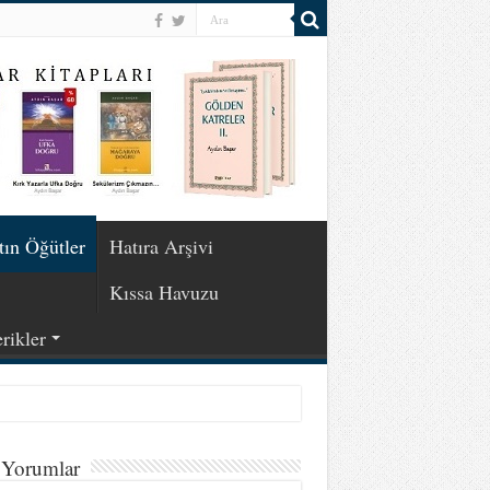
tın Öğütler
Hatıra Arşivi
Kıssa Havuzu
rikler
 Yorumlar