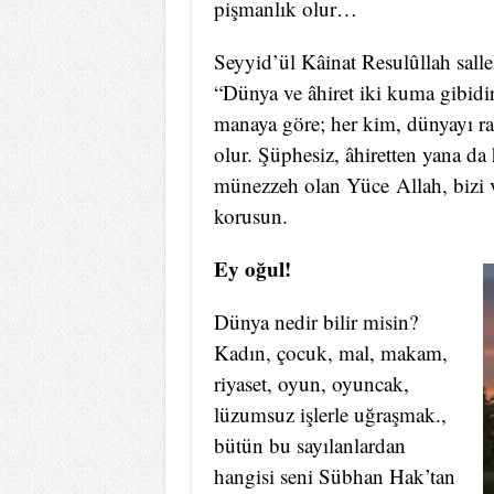
pişmanlık olur…
Seyyid’ül Kâinat Resulûllah sall
“Dünya ve âhiret iki kuma gibidir; 
manaya göre; her kim, dünyayı razı
olur. Şüphesiz, âhiretten yana da 
münezzeh olan Yüce Allah, bizi 
korusun.
Ey oğul!
Dünya nedir bilir misin?
Kadın, çocuk, mal, makam,
riyaset, oyun, oyuncak,
lüzumsuz işlerle uğraşmak.,
bütün bu sayılanlardan
hangisi seni Sübhan Hak’tan