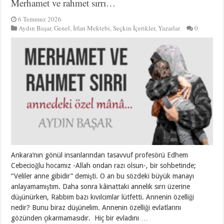
Merhamet ve rahmet sırrı…
6 Temmuz 2026
Aydın Başar
,
Genel
,
İrfan Mektebi
,
Seçkin İçerikler
,
Yazarlar
0
Ankara’nın gönül insanlarından tasavvuf profesörü Edhem
Cebecioğlu hocamız -Allah ondan razı olsun-, bir sohbetinde;
“Veliler anne gibidir” demişti. O an bu sözdeki büyük manayı
anlayamamıştım. Daha sonra kâinattaki annelik sırrı üzerine
düşünürken, Rabbim bazı kıvılcımlar lütfetti. Annenin özelliği
nedir? Bunu biraz düşünelim. Annenin özelliği evlatlarını
gözünden çıkarmamasıdır. Hiç bir evladını …