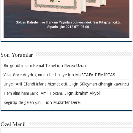
Son Yorumlar
Bir gönül insanı Kemal Temel
için
Recep Uzun
Yıllar önce duyduğum acı bir hikaye
için
MUSTAFA DEMİRTAŞ
Ünyeli Arif Efendi irfana hizmet etti…
için
Süleyman cihangir kavuncu
Hem alim hem şairdi Amil Hocam…
için
İbrahim Akyol
Seğirtip de gelen şiiri…
için
Muzaffer Dereli
Özel Menü