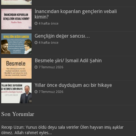
İnancından koparılan gençlerin vebali
kimin?
4 hafta önce
Gençliğin değer sancısı…
4 hafta önce
Besmele şiiri/ İsmail Adil Şahin
7 Temmuz 2026
Yıllar önce duyduğum acı bir hikaye
7 Temmuz 2026
Son Yorumlar
Recep Uzun: Yunus öldü deyu sala verirler Ölen hayvan imiş aşıklar
ölmez. Allah rahmet eyles...