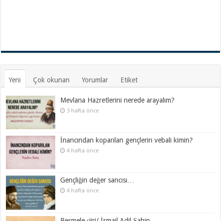
Yeni
Çok okunan
Yorumlar
Etiket
Mevlana Hazretlerini nerede arayalım?
3 hafta önce
İnancından koparılan gençlerin vebali kimin?
4 hafta önce
Gençliğin değer sancısı…
4 hafta önce
Besmele şiiri/ İsmail Adil Şahin