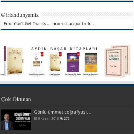
@irfandunyamiz
Error Can't Get Tweets ... incorrect account info .
Çok Okunan
Gönlü ümmet coğrafyası…
9 Kasım 2016
275