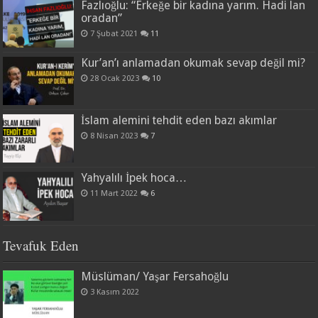
Fazlıoğlu: “Erkeğe bir kadına yarım. Hadi lan
oradan”
7 Şubat 2021
11
Kur’an’ı anlamadan okumak sevap değil mi?
28 Ocak 2023
10
İslam alemini tehdit eden bazı akımlar
8 Nisan 2023
7
Yahyalılı İpek hoca…
11 Mart 2022
6
Tevafuk Eden
Müslüman/ Yaşar Fersahoğlu
3 Kasım 2022