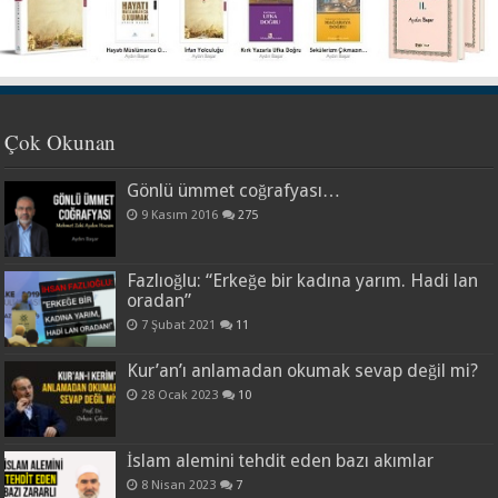
Çok Okunan
Gönlü ümmet coğrafyası…
9 Kasım 2016
275
Fazlıoğlu: “Erkeğe bir kadına yarım. Hadi lan
oradan”
7 Şubat 2021
11
Kur’an’ı anlamadan okumak sevap değil mi?
28 Ocak 2023
10
İslam alemini tehdit eden bazı akımlar
8 Nisan 2023
7