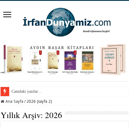
Camdaki yazılar…
Cemil Gül Hocaefendi ile samimi bir sohbet…
Ana Sayfa
/
2026 (sayfa 2)
Yıllık Arşiv:
2026