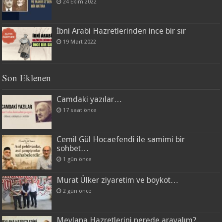
24 Ekim 2022
İbni Arabi Hazretlerinden ince bir sır
19 Mart 2022
Son Eklenen
Camdaki yazılar…
17 saat önce
Cemil Gül Hocaefendi ile samimi bir
sohbet…
1 gün önce
Murat Ülker ziyaretim ve boykot…
2 gün önce
Mevlana Hazretlerini nerede arayalım?