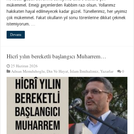
mükemmel. Emeği geçenlerden Rabbim razı olsun. Yollarımız
hakikaten hayal edilmeyecek kadar güzel. Tünellerimiz, her şeyimiz
çok mükemmel. Fakat okulların yıl sonu törenlerine dikkat çekmek
istemiyorum. …
Devamı
Hicrî yılın bereketli başlangıcı Muharrem…
25 Haziran 2026
Adnan Memduhoglu
,
Din Ve Hayat
,
İslam İlmihalimiz
,
Yazarlar
0