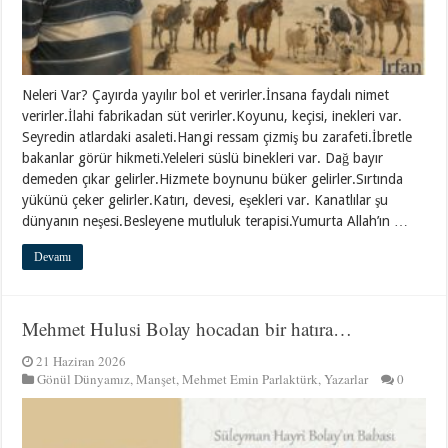
Neleri Var? Çayırda yayılır bol et verirler.İnsana faydalı nimet
verirler.İlahi fabrikadan süt verirler.Koyunu, keçisi, inekleri var.
Seyredin atlardaki asaleti.Hangi ressam çizmiş bu zarafeti.İbretle
bakanlar görür hikmeti.Yeleleri süslü binekleri var. Dağ bayır
demeden çıkar gelirler.Hizmete boynunu büker gelirler.Sırtında
yükünü çeker gelirler.Katırı, devesi, eşekleri var. Kanatlılar şu
dünyanın neşesi.Besleyene mutluluk terapisi.Yumurta Allah’ın …
Devamı
Mehmet Hulusi Bolay hocadan bir hatıra…
21 Haziran 2026
Gönül Dünyamız
,
Manşet
,
Mehmet Emin Parlaktürk
,
Yazarlar
0