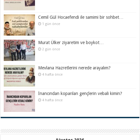
Cemil Gül Hocaefendi ile samimi bir sohbet…
1 gün önce
Murat Ülker ziyaretim ve boykot…
2 gün önce
Mevlana Hazretlerini nerede arayalım?
4 hafta önce
İnancından koparılan gençlerin vebali kimin?
4 hafta önce
Ağustos 2026