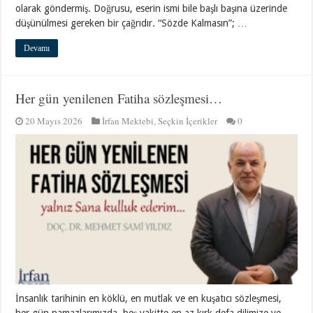
olarak göndermiş. Doğrusu, eserin ismi bile başlı başına üzerinde
düşünülmesi gereken bir çağrıdır. “Sözde Kalmasın”; …
Devamı
Her gün yenilenen Fatiha sözleşmesi…
20 Mayıs 2026
İrfan Mektebi
,
Seçkin İçerikler
0
İnsanlık tarihinin en köklü, en mutlak ve en kuşatıcı sözleşmesi,
her gün namazlarımızda, beş vakitte en az kırk defa dilimize ve