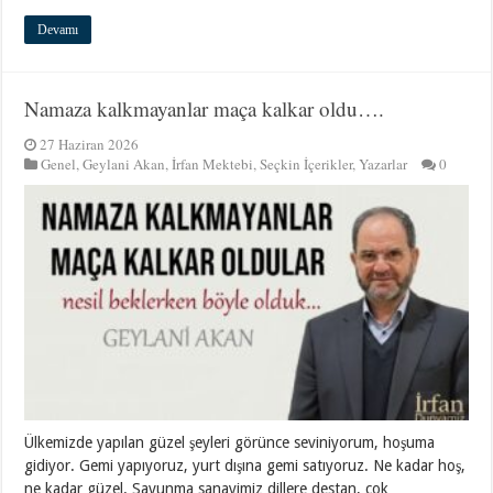
Devamı
Namaza kalkmayanlar maça kalkar oldu….
27 Haziran 2026
Genel
,
Geylani Akan
,
İrfan Mektebi
,
Seçkin İçerikler
,
Yazarlar
0
Ülkemizde yapılan güzel şeyleri görünce seviniyorum, hoşuma
gidiyor. Gemi yapıyoruz, yurt dışına gemi satıyoruz. Ne kadar hoş,
ne kadar güzel. Savunma sanayimiz dillere destan, çok