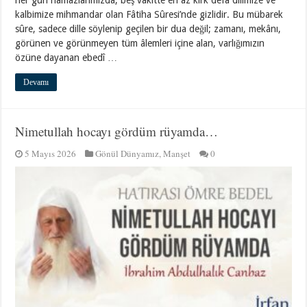
kalbimize mihmandar olan Fâtiha Sûresi’nde gizlidir. Bu mübarek
sûre, sadece dille söylenip geçilen bir dua değil; zamanı, mekânı,
görünen ve görünmeyen tüm âlemleri içine alan, varlığımızın
özüne dayanan ebedî …
Devamı
Nimetullah hocayı gördüm rüyamda…
5 Mayıs 2026
Gönül Dünyamız
,
Manşet
0