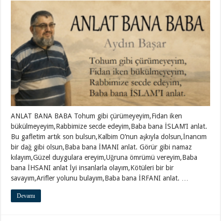
ANLAT BANA BABA Tohum gibi çürümeyeyim,Fidan iken
bükülmeyeyim,Rabbimize secde edeyim,Baba bana İSLAM’I anlat.
Bu gafletim artık son bulsun,Kalbim O’nun aşkıyla dolsun,İnancım
bir dağ gibi olsun,Baba bana İMANI anlat. Görür gibi namaz
kılayım,Güzel duygulara ereyim,Uğruna ömrümü vereyim,Baba
bana İHSANI anlat İyi insanlarla olayım,Kötüleri bir bir
savayım,Arifler yolunu bulayım,Baba bana İRFANI anlat. …
Devamı