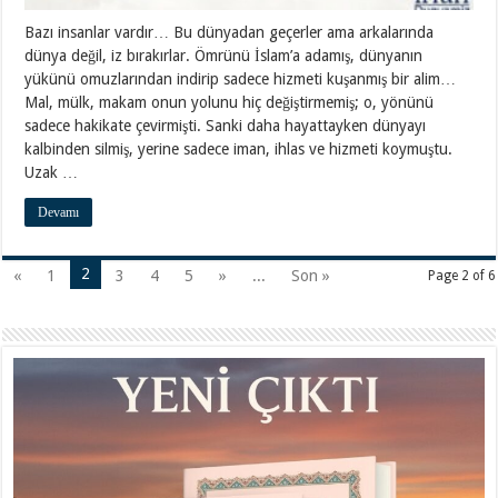
Bazı insanlar vardır… Bu dünyadan geçerler ama arkalarında
dünya değil, iz bırakırlar. Ömrünü İslam’a adamış, dünyanın
yükünü omuzlarından indirip sadece hizmeti kuşanmış bir alim…
Mal, mülk, makam onun yolunu hiç değiştirmemiş; o, yönünü
sadece hakikate çevirmişti. Sanki daha hayattayken dünyayı
kalbinden silmiş, yerine sadece iman, ihlas ve hizmeti koymuştu.
Uzak …
Devamı
2
«
1
3
4
5
»
...
Son »
Page 2 of 6