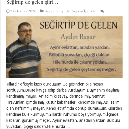
Seğirtip de gelen şiiri…
27 Haziran 2026
Beğenilen Şiirler
,
Seçkin İçerikler
1
Yıllardır öfkeyle kızıp durduğum.Gölgesinden bile hesap
sorduğum.Düşte kavga edip darbe vurduğum.Düşmanım değilmiş
kendimmiş meğer. Anladım ki savaş, derinde imiş,Nemrut
Firavunlar, içimde imiş,Kusur kabahatler, kendimde imiş.Asıl zalim
olan nefsimmiş meğer. Kendi etrafımda dönüp durmuşum,Kibirden
kendime kule kurmuşum.Yıllardır ruhumu boşa yormuşum.İçimde
kabaran gururmuş meğer. Ayırır evlattan, anadan yardan.Bülbülü
yuvadan, çiçeği daldan.Hile hurda …