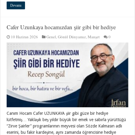
Devamı
Cafer Uzunkaya hocamızdan şiir gibi bir hediye
10 Haziran 2026
Genel
,
Gönül Dünyamız
,
Manşet
0
Canım Hocam Cafer UZUNKAYA şiir gibi güze bir hediye
lütfetmiş… Yaklaşık beş yıldır büyük bir emek ve sabırla yürüttüğü
“Zirve Şairler” programlarının meyvesi olan Sözde Kalmasın adlı
eserini, bu fakir kardeşine, aynı zamanda öğrencisine hediye