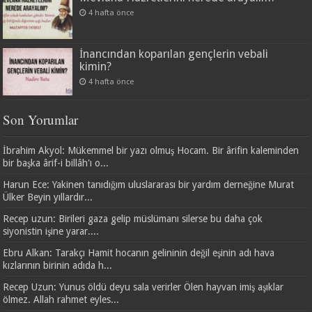
4 hafta önce
İnancından koparılan gençlerin vebali
kimin?
4 hafta önce
Son Yorumlar
İbrahim Akyol: Mükemmel bir yazı olmuş Hocam. Bir ârifin kaleminden
bir başka ârif-i billâh'ı o...
Harun Ece: Yakinen tanıdığım uluslararası bir yardım derneğine Murat
Ülker Beyin yıllardır...
Recep uzun: Birileri gaza gelip müslümanı silerse bu daha çok
siyonistin işine yarar....
Ebru Alkan: Tarakçı Hamit hocanın gelininin değil eşinin adı hava
kızlarının birinin adıda h...
Recep Uzun: Yunus öldü deyu sala verirler Ölen hayvan imiş aşıklar
ölmez. Allah rahmet eyles...