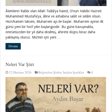
Âlemlerin Rabbi olan Allah Teâlâ’ya hamd, O’nun Habibi Hazreti
Muhammed Mustafa’ya, âline ve ashabına salât ve selâm olsun.
Hicri/kameri takvim, Muharrem ayı ile başlar. Muharrem ayının ilk
günü yeni bir hicrî yılın başlangıcıdır. Bu güne kavuşmakla,
ömrümüzden bir yıl daha eksilmiş, ahirete doğru biraz daha
yaklaşmış oluruz. Mü’min için yeni …
Devamı
Neleri Var Şiiri
22 Haziran 2026
Beğenilen Şiirler
,
Seçkin İçerikler
0