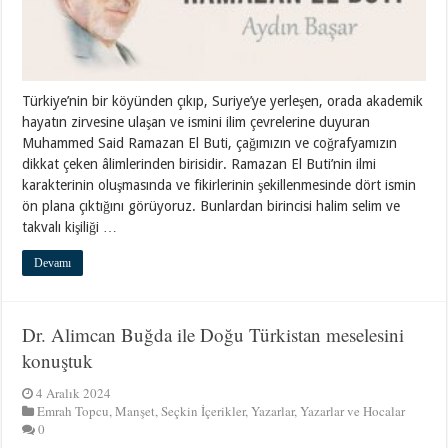
Türkiye’nin bir köyünden çıkıp, Suriye’ye yerleşen, orada akademik
hayatın zirvesine ulaşan ve ismini ilim çevrelerine duyuran
Muhammed Said Ramazan El Buti, çağımızın ve coğrafyamızın
dikkat çeken âlimlerinden birisidir. Ramazan El Buti’nin ilmi
karakterinin oluşmasında ve fikirlerinin şekillenmesinde dört ismin
ön plana çıktığını görüyoruz. Bunlardan birincisi halim selim ve
takvalı kişiliği …
Devamı
Dr. Alimcan Buğda ile Doğu Türkistan meselesini
konuştuk
4 Aralık 2024
Emrah Topcu
,
Manşet
,
Seçkin İçerikler
,
Yazarlar
,
Yazarlar ve Hocalar
0