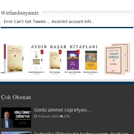
@irfandunyamiz
Error Can't Get Tweets ... incorrect account info .
Çok Okunan
Gönlü ümmet coğrafyası…
9 Kasım 2016
275