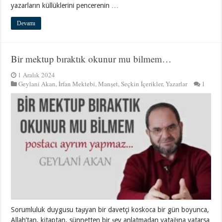
yazarların küllüklerini pencerenin …
Devamı
Bir mektup bıraktık okunur mu bilmem…
1 Aralık 2024
Geylani Akan
,
İrfan Mektebi
,
Manşet
,
Seçkin İçerikler
,
Yazarlar
1
Sorumluluk duygusu taşıyan bir davetçi koskoca bir gün boyunca,
Allah’tan, kitaptan, sünnetten bir şey anlatmadan yatağına yatarsa