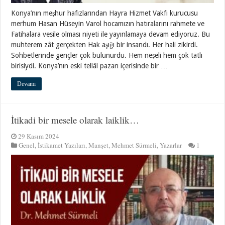
Konya’nın meşhur hafızlarından Hayra Hizmet Vakfı kurucusu
merhum Hasan Hüseyin Varol hocamızın hatıralarını rahmete ve
Fatihalara vesile olması niyeti ile yayınlamaya devam ediyoruz. Bu
muhterem zât gerçekten Hak aşığı bir insandı. Her hali zikirdi.
Sohbetlerinde gençler çok bulunurdu. Hem neşeli hem çok tatlı
birisiydi. Konya’nın eski tellâl pazarı içerisinde bir …
Devamı
İtikadi bir mesele olarak laiklik…
29 Kasım 2024
Genel
,
İstikamet Yazıları
,
Manşet
,
Mehmet Sürmeli
,
Yazarlar
1