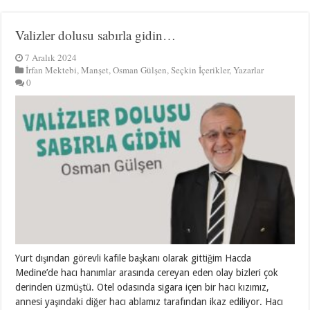
Valizler dolusu sabırla gidin…
7 Aralık 2024
İrfan Mektebi
,
Manşet
,
Osman Gülşen
,
Seçkin İçerikler
,
Yazarlar
0
Yurt dışından görevli kafile başkanı olarak gittiğim Hacda
Medine’de hacı hanımlar arasında cereyan eden olay bizleri çok
derinden üzmüştü. Otel odasında sigara içen bir hacı kızımız,
annesi yaşındaki diğer hacı ablamız tarafından ikaz ediliyor. Hacı