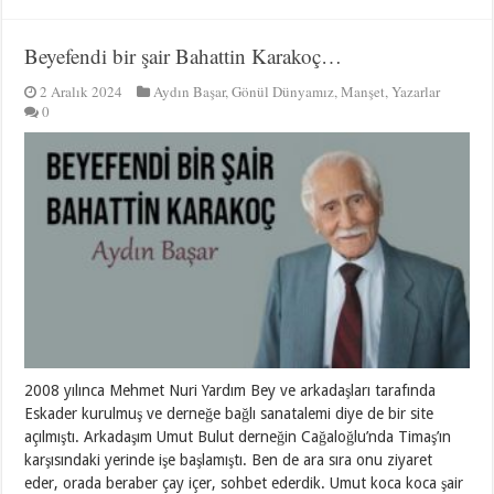
Beyefendi bir şair Bahattin Karakoç…
2 Aralık 2024
Aydın Başar
,
Gönül Dünyamız
,
Manşet
,
Yazarlar
0
2008 yılınca Mehmet Nuri Yardım Bey ve arkadaşları tarafında
Eskader kurulmuş ve derneğe bağlı sanatalemi diye de bir site
açılmıştı. Arkadaşım Umut Bulut derneğin Cağaloğlu’nda Timaş’ın
karşısındaki yerinde işe başlamıştı. Ben de ara sıra onu ziyaret
eder, orada beraber çay içer, sohbet ederdik. Umut koca koca şair