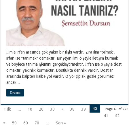
İlimle irfan arasında çok yakın bir ilişki vardır. Zira ilim “bilmek”,
irfan ise “tanımak” demektir. Bir şeyin ilmi o şeyle iletişim kurmak
ve böylece tanıma işlemini gerçekleştirmektir. İrfan ise o şeyle dost
olmaktır, yakınlık kurmaktır. Dostlukta derinlik vardır. Dostlar
arasında kalpten kalbe yol vardır. O yol çıplak gözle görülmez
ancak …
Devamı
40
« İlk
...
10
20
30
«
38
39
Page 40 of 228
41
42
»
50
60
70
...
Son »