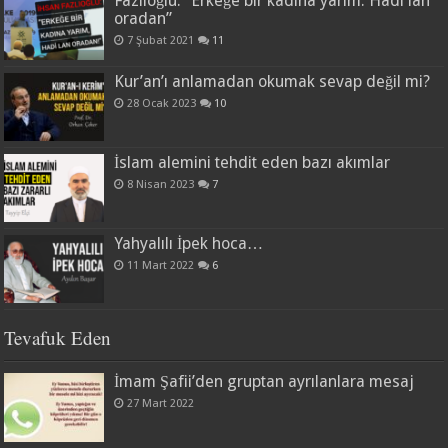
Fazlıoğlu: “Erkeğe bir kadına yarım. Hadi lan
oradan”
7 Şubat 2021
11
Kur’an’ı anlamadan okumak sevap değil mi?
28 Ocak 2023
10
İslam alemini tehdit eden bazı akımlar
8 Nisan 2023
7
Yahyalılı İpek hoca…
11 Mart 2022
6
Tevafuk Eden
İmam Şafii’den gruptan ayrılanlara mesaj
27 Mart 2022