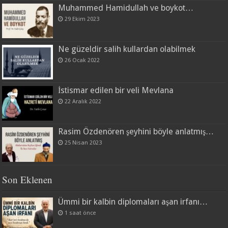
Muhammed Hamidullah ve boykot…
29 Ekim 2023
Ne güzeldir salih kullardan olabilmek
26 Ocak 2022
İstismar edilen bir veli Mevlana
22 Aralık 2022
Rasim Özdenören şeyhini böyle anlatmış…
25 Nisan 2023
Son Eklenen
Ümmi bir kalbin diplomaları aşan irfanı…
1 saat önce