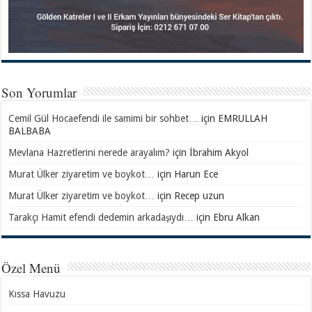
Son Yorumlar
Cemil Gül Hocaefendi ile samimi bir sohbet…
için
EMRULLAH
BALBABA
Mevlana Hazretlerini nerede arayalım?
için
İbrahim Akyol
Murat Ülker ziyaretim ve boykot…
için
Harun Ece
Murat Ülker ziyaretim ve boykot…
için
Recep uzun
Tarakçı Hamit efendi dedemin arkadaşıydı…
için
Ebru Alkan
Özel Menü
Kıssa Havuzu