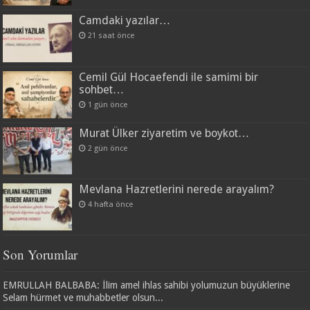
Camdaki yazılar…
21 saat önce
Cemil Gül Hocaefendi ile samimi bir
sohbet…
1 gün önce
Murat Ülker ziyaretim ve boykot…
2 gün önce
Mevlana Hazretlerini nerede arayalım?
4 hafta önce
Son Yorumlar
EMRULLAH BALBABA: İlim amel ihlas sahibi yolumuzun büyüklerine
Selam hürmet ve muhabbetler olsun...