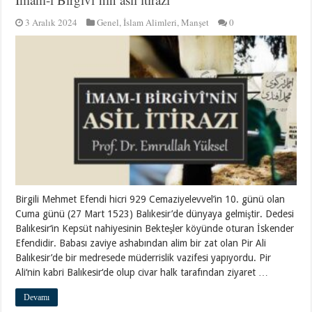
3 Aralık 2024
Genel
,
İslam Alimleri
,
Manşet
0
Birgili Mehmet Efendi hicri 929 Cemaziyelevvel’in 10. günü olan
Cuma günü (27 Mart 1523) Balıkesir’de dünyaya gelmiştir. Dedesi
Balıkesir‘in Kepsüt nahiyesinin Bekteşler köyünde oturan İskender
Efendidir. Babası zaviye ashabından alim bir zat olan Pir Ali
Balıkesir’de bir medresede müderrislik vazifesi yapıyordu. Pir
Ali‘nin kabri Balıkesir‘de olup civar halk tarafından ziyaret …
Devamı