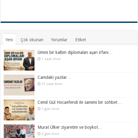
Yeni
Çok okunan
Yorumlar
Etiket
Ümmi bir kalbin diplomaları aşan irfanı…
1 saat önce
Camdaki yazılar…
21 saat önce
Cemil Gül Hocaefendi ile samimi bir sohbet…
1 gün önce
Murat Ülker ziyaretim ve boykot…
2 gün önce