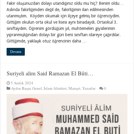
Fakir oluşunuzdan dolayı utandığınız oldu mu hiç? Benim oldu…
Aslında fakirliğimden değil de, fakirliğimin ilan edilmesinden
utanmıştım. Köyden okumak için ilçeye gelmiş bir öğrenciydim.
Gittiğim okulun orta okul ve lisesi aynı binadaydı. Ortaokul 3.
sınıftaydım. Öğrenim gördüğüm yıl, muhtemelen giysilerimin
yıpranmışlığından dolayı bir gün beni sınıftan idareye çağırdılar.
Gittiğimde, yaklaşık otuz öğrencinin daha …
Devamı
Suriyeli alim Said Ramazan El Bûti…
5 Aralık 2024
Aydın Başar
,
Genel
,
İslam Alimleri
,
Manşet
,
Yazarlar
0