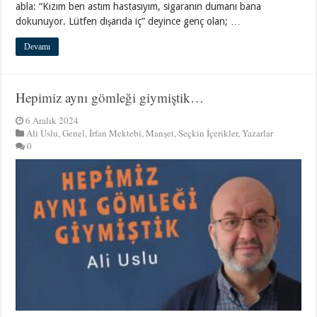
abla: “Kızım ben astım hastasıyım, sigaranın dumanı bana
dokunuyor. Lütfen dışarıda iç” deyince genç olan; …
Devamı
Hepimiz aynı gömleği giymiştik…
6 Aralık 2024
Ali Uslu
,
Genel
,
İrfan Mektebi
,
Manşet
,
Seçkin İçerikler
,
Yazarlar
0