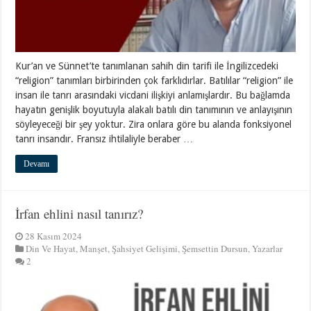
Kur’an ve Sünnet’te tanımlanan sahih din tarifi ile İngilizcedeki
“religion” tanımları birbirinden çok farklıdırlar. Batılılar “religion” ile
insan ile tanrı arasındaki vicdani ilişkiyi anlamışlardır. Bu bağlamda
hayatın genişlik boyutuyla alakalı batılı din tanımının ve anlayışının
söyleyeceği bir şey yoktur. Zira onlara göre bu alanda fonksiyonel
tanrı insandır. Fransız ihtilaliyle beraber …
Devamı
İrfan ehlini nasıl tanırız?
28 Kasım 2024
Din Ve Hayat
,
Manşet
,
Şahsiyet Gelişimi
,
Şemsettin Dursun
,
Yazarlar
2