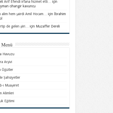
li Arif Efendi irfana hizmet etti…
için
eyman cihangir kavuncu
 alim hem şairdi Amil Hocam…
için
İbrahim
ol
rtip de gelen şiiri…
için
Muzaffer Dereli
l Menü
sa Havuzu
ra Arşivi
n Öğütler
e Şahsiyetler
b-ı Muaşeret
m Alimleri
k Eğitimi