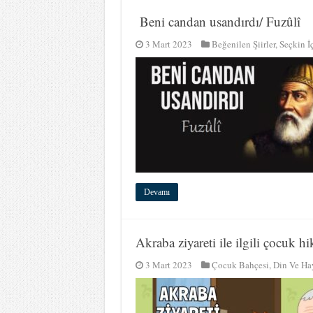
Beni candan usandırdı/ Fuzûlî
3 Mart 2023
Beğenilen Şiirler
,
Seçkin İç
Devamı
Akraba ziyareti ile ilgili çocuk hi
3 Mart 2023
Çocuk Bahçesi
,
Din Ve Ha