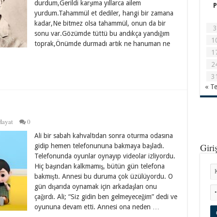
durdum,Gerildi karşıma yıllarca ailem
P
yurdum.Tahammül et dediler, hangi bir zamana
kadar,Ne bitmez olsa tahammül, onun da bir
3
sonu var.Gözümde tüttü bu andıkça yandığım
1
toprak,Önümde durmadı artık ne hanuman ne
1
2
3
« T
Hayat
0
Ali bir sabah kahvaltıdan sonra oturma odasına
Giri
gidip hemen telefonununa bakmaya başladı.
Telefonunda oyunlar oynayıp videolar izliyordu.
Hiç başından kalkmamış, bütün gün telefona
bakmıştı. Annesi bu duruma çok üzülüyordu. O
gün dışarıda oynamak için arkadaşları onu
çağırdı. Ali; “Siz gidin ben gelmeyeceğim” dedi ve
oyununa devam etti. Annesi ona neden …