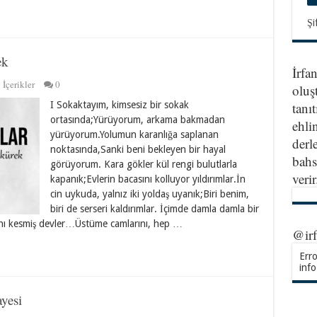
Şi
ek
İrfa
 İçerikler
0
oluş
tanıt
I Sokaktayım, kimsesiz bir sokak
ortasında;Yürüyorum, arkama bakmadan
ehlin
yürüyorum.Yolumun karanlığa saplanan
derl
noktasında,Sanki beni bekleyen bir hayal
bahs
görüyorum. Kara gökler kül rengi bulutlarla
veri
kapanık;Evlerin bacasını kolluyor yıldırımlar.İn
cin uykuda, yalnız iki yoldaş uyanık;Biri benim,
biri de serseri kaldırımlar. İçimde damla damla bir
ını kesmiş devler…Üstüme camlarını, hep …
@ir
Erro
info
yesi