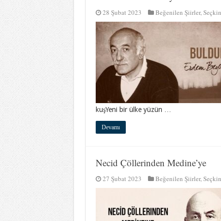
28 Şubat 2023
Beğenilen Şiirler
,
Seçkin
kuşYeni bir ülke yüzün …
Devamı
Necid Çöllerinden Medine’ye
27 Şubat 2023
Beğenilen Şiirler
,
Seçkin