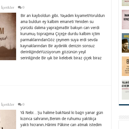
 İçerikler
0
Bir an kayboldun gibi. Yaşadım kıyametiYoruldun
ama buldun ey kalbim emaneti Yeniden su
yürüdü dalıma yaprağımaBir bakışın can verdi
kurumuş toprağıma Çiçeğe durdu kalbim içtim
parmaklarındanGöz çeşmem suya erdi sevda
kaynaklarından Bir aydınlık denizin sonsuz
derinliğindeYüzüyorum gözünün yeşil
serinliğinde Bir ışık bir kelebek biraz çiçek biraz
 İçerikler
0
Yâ Nebi…Şu halime bakNasıl ki bağrı yanar gün
kızınca sahranın,Benim de ruhumu yaktıkça
yaktı hicranın.Hârimi Pâkine can atmak istedim