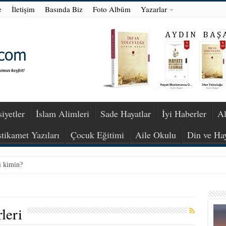
e
İletişim
Basında Biz
Foto Albüm
Yazarlar
iyetler
İslam Alimleri
Sade Hayatlar
İyi Haberler
Al
stikamet Yazıları
Çocuk Eğitimi
Aile Okulu
Din ve Ha
i kimin?
leri