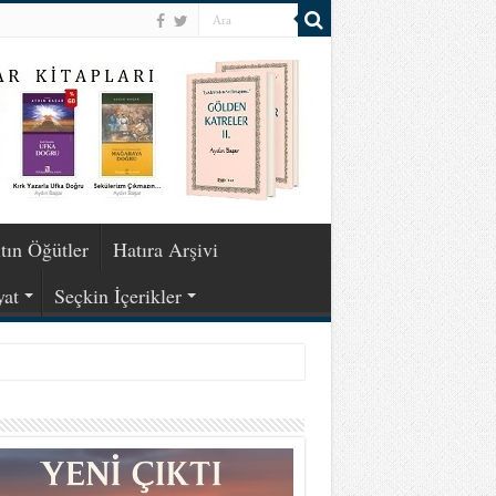
tın Öğütler
Hatıra Arşivi
yat
Seçkin İçerikler