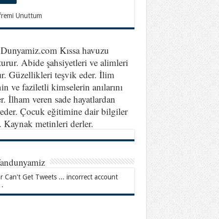
fremi Unuttum
nDunyamiz.com Kıssa havuzu
turur. Abide şahsiyetleri ve alimleri
ır. Güzellikleri teşvik eder. İlim
in ve faziletli kimselerin anılarını
er. İlham veren sade hayatlardan
eder. Çocuk eğitimine dair bilgiler
r. Kaynak metinleri derler.
fandunyamiz
r Can't Get Tweets ... incorrect account
 .