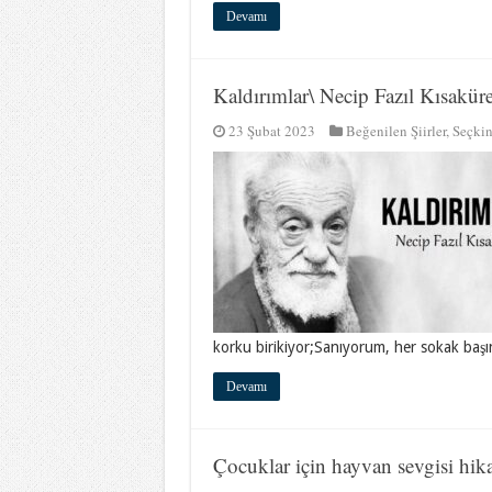
Devamı
Kaldırımlar\ Necip Fazıl Kısakür
23 Şubat 2023
Beğenilen Şiirler
,
Seçkin
korku birikiyor;Sanıyorum, her sokak baş
Devamı
Çocuklar için hayvan sevgisi hika