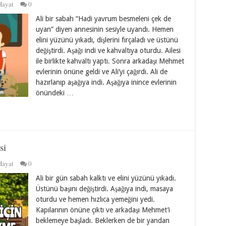
Hayat
0
Ali bir sabah “Hadi yavrum besmeleni çek de
uyan” diyen annesinin sesiyle uyandı. Hemen
elini yüzünü yıkadı, dişlerini fırçaladı ve üstünü
değiştirdi. Aşağı indi ve kahvaltıya oturdu. Ailesi
ile birlikte kahvaltı yaptı. Sonra arkadaşı Mehmet
evlerinin önüne geldi ve Ali’yi çağırdı. Ali de
hazırlanıp aşağıya indi. Aşağıya inince evlerinin
önündeki …
si
Hayat
0
Ali bir gün sabah kalktı ve elini yüzünü yıkadı.
Üstünü başını değiştirdi. Aşağıya indi, masaya
oturdu ve hemen hızlıca yemeğini yedi.
Kapılarının önüne çıktı ve arkadaşı Mehmet’i
beklemeye başladı. Beklerken de bir yandan