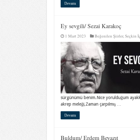
Devamı
Ey sevgili/ Sezai Karakoç
1 Mart 2023
Beğenilen Şiirler
,
Seçkin İç
sürgünümü benim.Nice yorulduğum ayakkab
akrep meleği,Zaman çarpılmış …
Devamı
Buldum/ Erdem Beyazıt