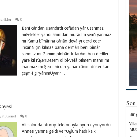
erikler
0
Beni cândan usandırdı cefâdan yâr usanmaz
mıFelekler yandı âhımdan murâdım şem‘i yanmaz
mı Kamu bîmârına cânân devâ-yı derd eder
ihsânNiçin kılmaz bana dermân beni bîmâr
sanmaz mı Gamım pinhân tutardım ben dediler
yâre kıl rûşenDesem ol bî-vefâ bilmem inanır mı
inanmaz mı Şeb-i hicrân yanar cânım döker kan
çeşm-i giryânımUyarır …
Son
kayesi
Bir 
yat
,
Genel
0
Yıll
Ali solonda oturup telefonuyla oyun oynuyordu.
MUS
Annesi yanına geldi ve “Oğlum hadi kalk