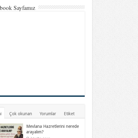
book Sayfamız
i
Çok okunan
Yorumlar
Etiket
Mevlana Hazretlerini nerede
arayalım?