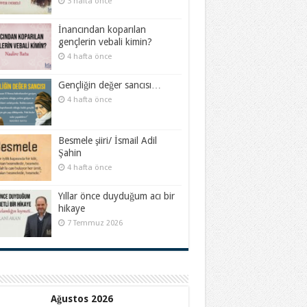
3 hafta önce
İnancından koparılan
gençlerin vebali kimin?
4 hafta önce
Gençliğin değer sancısı…
4 hafta önce
Besmele şiiri/ İsmail Adil
Şahin
4 hafta önce
Yıllar önce duyduğum acı bir
hikaye
7 Temmuz 2026
Ağustos 2026