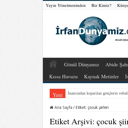
Yayın Yönetmeninden
Biz Kimiz?
Küny
Gönül Dünyamız
Abide Şahs
Kıssa Havuzu
Kaynak Metinler
İ
Yeni
İnancından koparılan gençlerin vebal
Ana Sayfa
/
Etiket:
çocuk şiirleri
Etiket Arşivi:
çocuk şiir