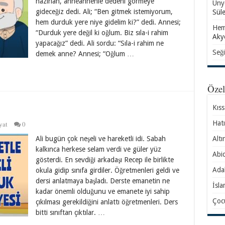
hazırlan, anneannenle dedeni görmeye
Ünye
gideceğiz dedi. Ali; “Ben gitmek istemiyorum,
Sül
hem durduk yere niye gidelim ki?” dedi. Annesi;
Hem
“Durduk yere değil ki oğlum. Biz sıla-i rahim
Aky
yapacağız” dedi. Ali sordu: “Sıla-i rahim ne
Seği
demek anne? Annesi; “Oğlum …
Öze
Kıs
Hatı
yat
0
Altı
Ali bugün çok neşeli ve hareketli idi. Sabah
kalkınca herkese selam verdi ve güler yüz
Abid
gösterdi. En sevdiği arkadaşı Recep ile birlikte
Ada
okula gidip sınıfa girdiler. Öğretmenleri geldi ve
dersi anlatmaya başladı. Derste emanetin ne
İsla
kadar önemli olduğunu ve emanete iyi sahip
Çocu
çıkılması gerekildiğini anlattı öğretmenleri. Ders
bitti sınıftan çıktılar. …