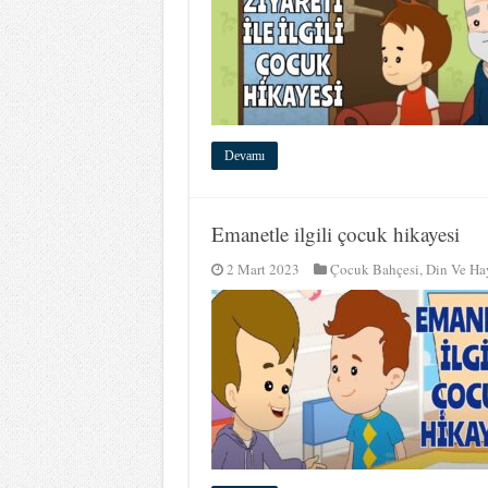
Devamı
Emanetle ilgili çocuk hikayesi
2 Mart 2023
Çocuk Bahçesi
,
Din Ve Ha