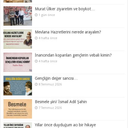
Murat Ülker ziyaretim ve boykot…
1 gün önce
Mevlana Hazretlerini nerede arayalım?
4 hafta önce
İnancından koparılan gençlerin vebali kimin?
4 hafta önce
Gençliğin değer sancısı…
8 Temmuz 2026
Besmele şiiri/ İsmail Adil Şahin
7 Temmuz 2026
Yıllar önce duyduğum acı bir hikaye