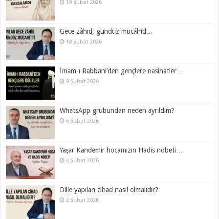
19 Şubat 2026
Gece zâhid, gündüz mücâhid…
18 Şubat 2026
İmam-ı Rabbani’den gençlere nasihatler…
9 Şubat 2026
WhatsApp grubundan neden ayrıldım?
6 Şubat 2026
Yaşar Kandemir hocamızın Hadis nöbeti…
4 Şubat 2026
Dille yapılan cihad nasıl olmalıdır?
2 Şubat 2026