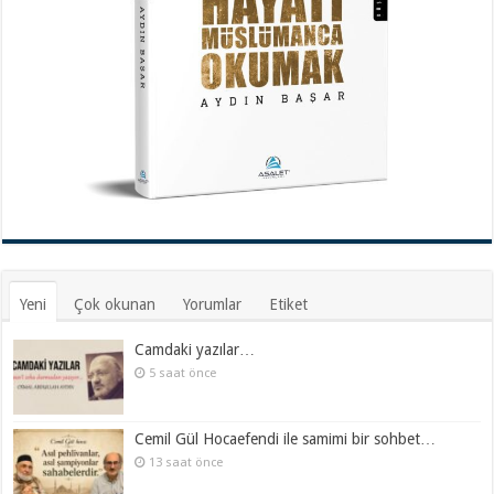
Yeni
Çok okunan
Yorumlar
Etiket
Camdaki yazılar…
5 saat önce
Cemil Gül Hocaefendi ile samimi bir sohbet…
13 saat önce