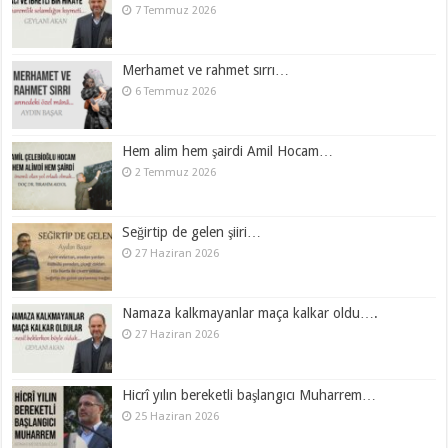
7 Temmuz 2026
Merhamet ve rahmet sırrı…
6 Temmuz 2026
Hem alim hem şairdi Amil Hocam…
2 Temmuz 2026
Seğirtip de gelen şiiri…
27 Haziran 2026
Namaza kalkmayanlar maça kalkar oldu….
27 Haziran 2026
Hicrî yılın bereketli başlangıcı Muharrem…
25 Haziran 2026