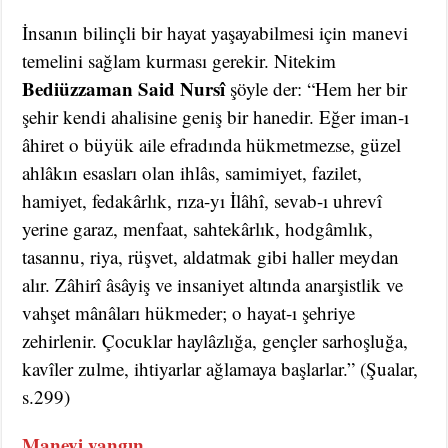
İnsanın bilinçli bir hayat yaşayabilmesi için manevi
temelini sağlam kurması gerekir. Nitekim
Bediüzzaman Said Nursî
şöyle der: “Hem her bir
şehir kendi ahalisine geniş bir hanedir. Eğer iman-ı
âhiret o büyük aile
efradında hükmetmezse, güzel
ahlâkın esasları olan ihlâs, samimiyet, fazilet,
hamiyet, fedakârlık, rıza-yı İlâhî, sevab-ı uhrevî
yerine garaz, menfaat, sahtekârlık, hodgâmlık,
tasannu, riya, rüşvet, aldatmak gibi haller meydan
alır. Zâhirî âsâyiş ve insaniyet altında anarşistlik ve
vahşet mânâları hükmeder; o hayat-ı şehriye
zehirlenir. Çocuklar haylâzlığa, gençler sarhoşluğa,
kavîler zulme, ihtiyarlar ağlamaya başlarlar.” (Şualar,
s.299)
Manevi yangın