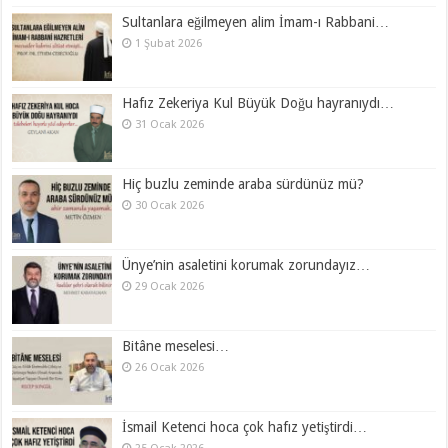
Sultanlara eğilmeyen alim İmam-ı Rabbani…
1 Şubat 2026
Hafız Zekeriya Kul Büyük Doğu hayranıydı…
31 Ocak 2026
Hiç buzlu zeminde araba sürdünüz mü?
30 Ocak 2026
Ünye’nin asaletini korumak zorundayız…
29 Ocak 2026
Bitâne meselesi…
26 Ocak 2026
İsmail Ketenci hoca çok hafız yetiştirdi…