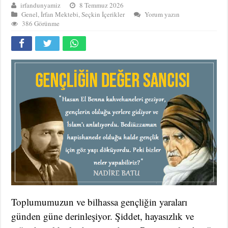
irfandunyamiz
8 Temmuz 2026
Genel
,
İrfan Mektebi
,
Seçkin İçerikler
Yorum yazın
386 Görünme
Toplumumuzun ve bilhassa gençliğin yaraları
günden güne derinleşiyor. Şiddet, hayasızlık ve