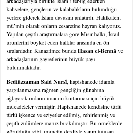
arkadaşlarıyla birlikte İslam’ı tebliğ ederken
kahvelere, gençlerin ve kalabalıkların bulunduğu
yerlere giderek İslam davasını anlatırdı. Hakikaten,
mü’min olarak onların cesaretine hayran kalıyoruz.
Yapılan çeşitli araştırmalara göre Mısır halkı, İsrail
ürünlerini boykot eden halklar arasında en ön
Hasan el-Bennâ
sıralardadır. Kanaatimce bunda
ve
arkadaşlarının gayretlerinin büyük payı
bulunmaktadır.
Bediüzzaman Said Nursî
, hapishanede idamla
yargılanmasına rağmen gençliğin günahına
ağlayarak onların imanını kurtarması için büyük
mücadeleler vermiştir. Hapishanede kendisine türlü
türlü işkence ve eziyetler edilmiş, zehirlenmiş ve
çeşitli zulümlere maruz bırakılmıştır. Bu örneklerde
görüldüğü gibi ümmetin derdiyle yanıp tutuşan