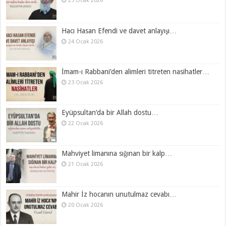
25 Ocak 2026
Hacı Hasan Efendi ve davet anlayışı…
24 Ocak 2026
İmam-ı Rabbani’den alimleri titreten nasihatler…
23 Ocak 2026
Eyüpsultan’da bir Allah dostu…
22 Ocak 2026
Mahviyet limanına sığınan bir kalp…
21 Ocak 2026
Mahir İz hocanın unutulmaz cevabı…
20 Ocak 2026