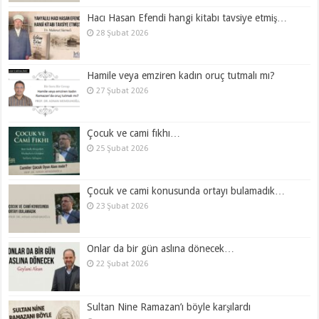
Hacı Hasan Efendi hangi kitabı tavsiye etmiş…
28 Şubat 2026
Hamile veya emziren kadın oruç tutmalı mı?
27 Şubat 2026
Çocuk ve cami fıkhı…
25 Şubat 2026
Çocuk ve cami konusunda ortayı bulamadık…
23 Şubat 2026
Onlar da bir gün aslına dönecek…
22 Şubat 2026
Sultan Nine Ramazan’ı böyle karşılardı