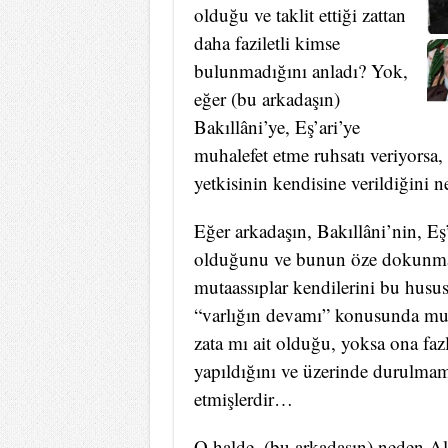
olduğu ve taklit ettiği zattan
daha faziletli kimse
bulunmadığını anladı? Yok,
eğer (bu arkadaşın)
Bakıllâni’ye, Eş’ari’ye
muhalefet etme ruhsatı veriyorsa,
yetkisinin kendisine verildiğini n
Eğer arkadaşın, Bakıllâni’nin, Eş’ar
olduğunu ve bunun öze dokunmad
mutaassıplar kendilerini bu husust
“varlığın devamı” konusunda muva
zata mı ait olduğu, yoksa ona faz
yapıldığını ve üzerinde durulmam
etmişlerdir…
O halde, (bu arkadaşın) neden All