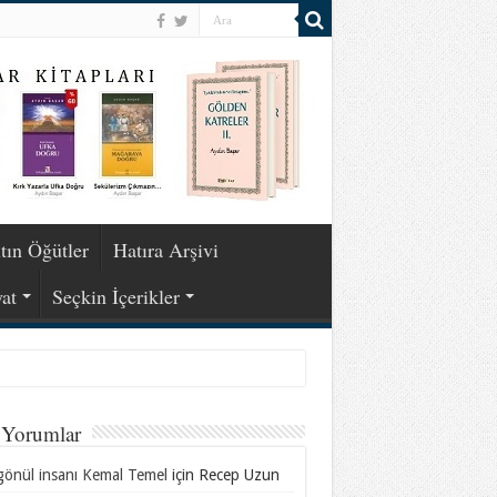
tın Öğütler
Hatıra Arşivi
at
Seçkin İçerikler
 Yorumlar
gönül insanı Kemal Temel
için
Recep Uzun