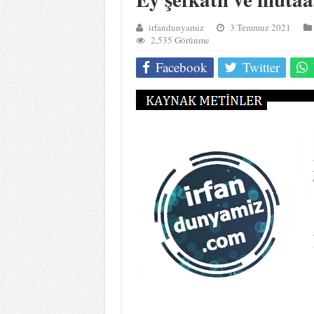
irfandunyamiz
3 Temmuz 2021
2,535 Görünme
Facebook
Twitter