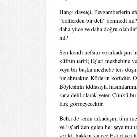
Hangi davetçi, Peygamberlerin e
“delilerden bir deli” denmedi mi
daha yüce ve daha doğru olabili
mi?
Sen kendi nefsini ve arkadaşını h
küfrün tarifi; Eş’ari mezhebine 
veya bir başka mezhebe ters düşmek
bir ahmaktır. Körlerin körüdür.
Böylesinin iddiasıyla hasımlarını
sana delil olarak yeter. Çünkü bu 
fark görmeyecektir.
Belki de senin arkadaşın, tüm me
ve Eş’ari’den gelen her şeye muha
sor ki, hakkın sadece Eş’ari’ye a