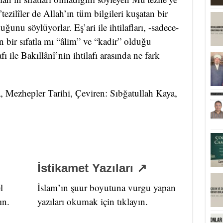
zilîler de Allah’ın tüm bilgileri kuşatan bir
nu söylüyorlar. Eş’ari ile ihtilafları, -sadece-
n bir sıfatla mı “âlim” ve “kadir” olduğu
ı ile Bakıllânî’nin ihtilafı arasında ne fark
Mezhepler Tarihi, Çeviren: Sıbğatullah Kaya,
İstikamet Yazıları ↗
l
İslam’ın şuur boyutuna vurgu yapan
ın.
yazıları okumak için tıklayın.