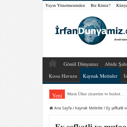
Yayın Yönetmeninden
Biz Kimiz?
Küny
Gönül Dünyamız
Abide Şahs
Kıssa Havuzu
Kaynak Metinler
İ
Yeni
Murat Ülker ziyaretim ve boykot…
Mevlana Hazretlerini nerede arayalı
Ana Sayfa
/
Kaynak Metinler
/
Ey şefkatli 
Ey şefkatli ve mutaa