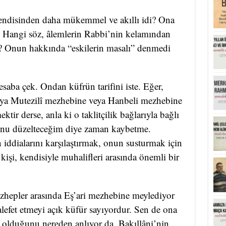
fendisinden daha mükemmel ve akıllı idi? Ona
? Hangi söz, âlemlerin Rabbi’nin kelamından
r? Onun hakkında “eskilerin masalı” denmedi
esaba çek. Ondan küfrün tarifini iste. Eğer,
veya Mutezilî mezhebine veya Hanbeli mezhebine
tir derse, anla ki o taklitçilik bağlarıyla bağlı
 Onu düzelteceğim diye zaman kaybetme.
n iddialarını karşılaştırmak, onun susturmak için
kişi, kendisiyle muhalifleri arasında önemli bir
zhepler arasında Eş’ari mezhebine meylediyor
lefet etmeyi açık küfür sayıyordur. Sen de ona
it olduğunu nereden anlıyor da, Bakıllâni’nin