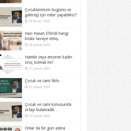
Çocuklarımızın bugünü ve
geleceği için neler yapabiliriz?
16 Nisan 2026
Hacı Hasan Efendi hangi
kitabı tavsiye etmiş…
28 Şubat 2026
Hamile veya emziren kadın
oruç tutmalı mı?
27 Şubat 2026
Çocuk ve cami fıkhı…
25 Şubat 2026
Çocuk ve cami konusunda
ortayı bulamadık…
23 Şubat 2026
Onlar da bir gün aslına