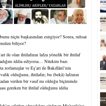
 bunu niçin başkasından esirgiyor? Sonra, ruhsat
ereden biliyor?
i ile olan ihtilafının lafza yönelik bir ihtilaf
ığını iddia ediyorsa… Nitekim bazı
a zorlamışlar ve Eş’ari ile Bakıllânî’nin
fık olduğunu, ihtilafın; bu (bekâ) lafzının
ladan verilen bir vasıf mı olduğu biçiminde
ası gereken bir ihtilaf olduğunu iddia
ah’ın sıfatları olmadığını söyleyen Mu’tezile’ye