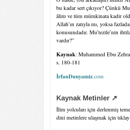
bu kadar sert çıkıyor? Çünkü Mu’te
âlim ve tüm mümkinata kadir olduğu
Allah’ın zatıyla mı, yoksa fazlada
konusundadır. Mu’tezile’nin ihtilaf
vardır?”
Kaynak
: Muhammed Ebu Zehra, 
s. 180-181
İrfanDunyamiz
.com
Kaynak Metinler ↗
İlim yolcuları için derlenmiş teme
dini metinlere ulaşmak için tıklay