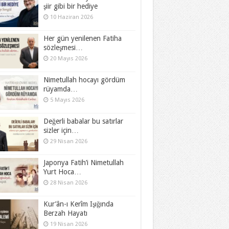
şiir gibi bir hediye
10 Haziran 2026
Her gün yenilenen Fatiha
sözleşmesi…
20 Mayıs 2026
Nimetullah hocayı gördüm
rüyamda…
5 Mayıs 2026
Değerli babalar bu satırlar
sizler için…
29 Nisan 2026
Japonya Fatih’i Nimetullah
Yurt Hoca…
28 Nisan 2026
Kur’ân-ı Kerîm Işığında
Berzah Hayatı
19 Nisan 2026