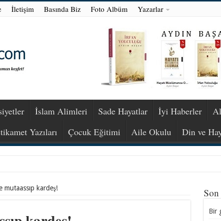
e
İletişim
Basında Biz
Foto Albüm
Yazarlar
iyetler
İslam Alimleri
Sade Hayatlar
İyi Haberler
Al
stikamet Yazıları
Çocuk Eğitimi
Aile Okulu
Din ve Hay
m?
ve mutaassıp kardeş!
Son
Bir 
ssıp kardeş!