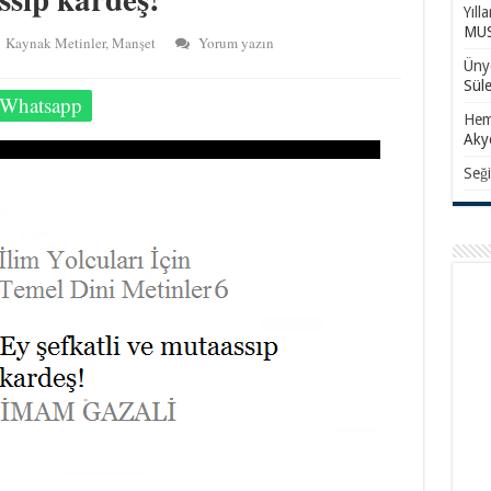
Yıll
MUS
Kaynak Metinler
,
Manşet
Yorum yazın
Ünye
Sül
Whatsapp
Hem
Aky
Seği