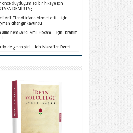
ar önce duyduğum acı bir hikaye
için
TAFA DEMİRTAŞ
li Arif Efendi irfana hizmet etti…
için
eyman cihangir kavuncu
 alim hem şairdi Amil Hocam…
için
İbrahim
ol
rtip de gelen şiiri…
için
Muzaffer Dereli