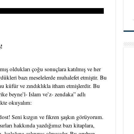
!
rmış oldukları çoğu sonuçlara katılmış ve her
rdükleri bazı meselelerde muhalefet etmiştir. Bu
nu küfür ve zındıklıkla itham etmişlerdir. Bu
rike beyne’l- Islam ve’z- zendaka” adlı
likte okuyalım:
dost! Seni kızgın ve fikren şaşkın görüyorum.
sırları hakkında yazdığımız bazı kitaplara,
ın, kulağına çalınmış olmasıdır. Bu grubun