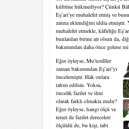
küfrüne hükmediyor? Çünkü Bâkıl
Eş’ari’ye muhalefet etmiş ve bunu
zatına eklendiğini iddia etmiştir. 
muhalefet etmekle, kâfirliğe Eş’a
bunlardan birine ait olsun da, di
bakımından daha önce gelene mi v
Eğer öyleyse, Mu’tezilîler
zaman bakımından Eş’ari’yi
öncelemiştir. Hak onlara
tahsis edilsin. Yoksa,
öncelik fazilet ve ilmi
olarak farklı olmakta mıdır?
Eğer öyleyse, hangi ölçü ve
terazi ile fazilet dereceleri
ölçüldü de, bu kişi, tabi