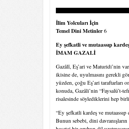
İlim Yolcuları İçin
Temel Dini Metinler
6
Ey şefkatli ve mutaassıp kardeş
İMAM GAZALİ
Gazâlî, Eş’ari ve Maturidi’nin va
ikisine de, uyulmasını gerekli gö
yüzden, çoğu Eş’ari taraftarları o
konuda, Gazâli’nin “Faysalü’t-tef
risalesinde söylediklerini hep bir
“Ey şefkatli kardeş ve mutaassıp 
Bunun sebebi, dini davranışların 
hasetçi bir grubun dil uzatmasın