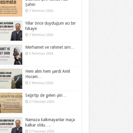
Şahin
7 Temmuz 2026
Yıllar önce duyduğum acı bir
hikaye
7 Temmuz 2026
Merhamet ve rahmet sırrı…
6 Temmuz 2026
Hem alim hem şairdi Amil
Hocam…
2 Temmuz 2026
Seğirtip de gelen şiiri…
27 Haziran 2026
Namaza kalkmayanlar maça
kalkar oldu….
27 Haziran 2026