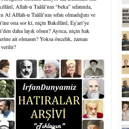
lânî, Allah-u Taâlâ’nın “beka” sıfatında,
n Al Alllah-u Taâlâ’nın sıfatı olmadığını ve
Yine ona sor ki, niçin Bakıllânî, Eş’ari’ye
ri’den daha layık olsun? Ayrıca, niçin hak
ğerine ait olmasın? Yoksa öncelik, zaman
erilir?