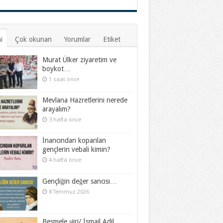
i
Çok okunan
Yorumlar
Etiket
Murat Ülker ziyaretim ve
boykot…
1 saat önce
Mevlana Hazretlerini nerede
arayalım?
3 hafta önce
İnancından koparılan
gençlerin vebali kimin?
4 hafta önce
Gençliğin değer sancısı…
8 Temmuz 2026
Besmele şiiri/ İsmail Adil