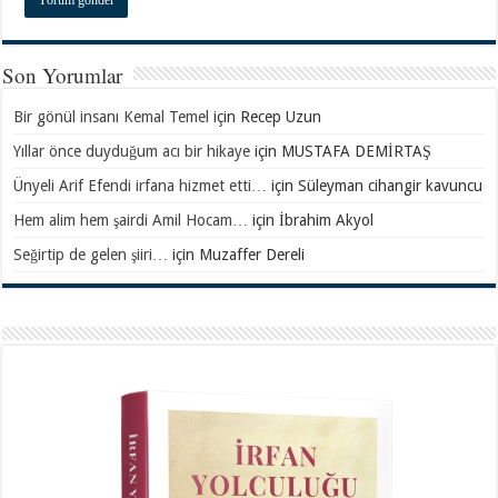
Son Yorumlar
Bir gönül insanı Kemal Temel
için
Recep Uzun
Yıllar önce duyduğum acı bir hikaye
için
MUSTAFA DEMİRTAŞ
Ünyeli Arif Efendi irfana hizmet etti…
için
Süleyman cihangir kavuncu
Hem alim hem şairdi Amil Hocam…
için
İbrahim Akyol
Seğirtip de gelen şiiri…
için
Muzaffer Dereli