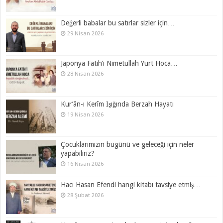
Değerli babalar bu satırlar sizler için…
29 Nisan 2026
Japonya Fatih’i Nimetullah Yurt Hoca…
28 Nisan 2026
Kur’ân-ı Kerîm Işığında Berzah Hayatı
19 Nisan 2026
Çocuklarımızın bugünü ve geleceği için neler
yapabiliriz?
16 Nisan 2026
Hacı Hasan Efendi hangi kitabı tavsiye etmiş…
28 Şubat 2026