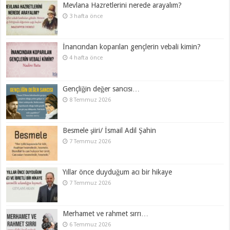
Mevlana Hazretlerini nerede arayalım?
3 hafta önce
İnancından koparılan gençlerin vebali kimin?
4 hafta önce
Gençliğin değer sancısı…
8 Temmuz 2026
Besmele şiiri/ İsmail Adil Şahin
7 Temmuz 2026
Yıllar önce duyduğum acı bir hikaye
7 Temmuz 2026
Merhamet ve rahmet sırrı…
6 Temmuz 2026