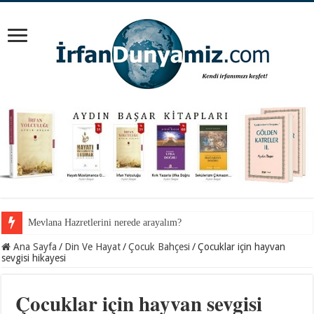
Mevlana Hazretlerini nerede arayalım?
İnancından koparılan gençlerin vebali kimin?
Ana Sayfa
/
Din Ve Hayat
/
Çocuk Bahçesi
/
Çocuklar için hayvan
sevgisi hikayesi
Çocuklar için hayvan sevgisi