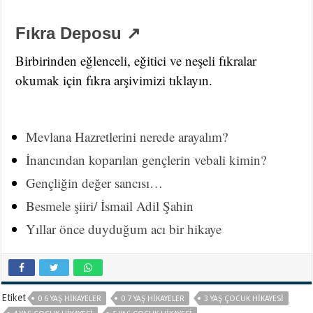
Fıkra Deposu ↗
Birbirinden eğlenceli, eğitici ve neşeli fıkralar
okumak için fıkra arşivimizi tıklayın.
Mevlana Hazretlerini nerede arayalım?
İnancından koparılan gençlerin vebali kimin?
Gençliğin değer sancısı…
Besmele şiiri/ İsmail Adil Şahin
Yıllar önce duyduğum acı bir hikaye
Etiket
0 6 YAŞ HIKAYELER
0 7 YAŞ HIKAYELER
3 YAŞ ÇOCUK HIKAYESI