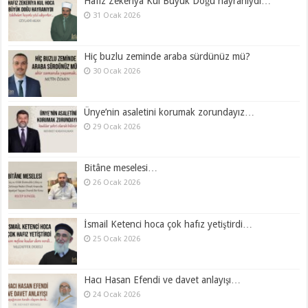
Hafız Zekeriya Kul Büyük Doğu hayranıydı…
31 Ocak 2026
Hiç buzlu zeminde araba sürdünüz mü?
30 Ocak 2026
Ünye’nin asaletini korumak zorundayız…
29 Ocak 2026
Bitâne meselesi…
26 Ocak 2026
İsmail Ketenci hoca çok hafız yetiştirdi…
25 Ocak 2026
Hacı Hasan Efendi ve davet anlayışı…
24 Ocak 2026