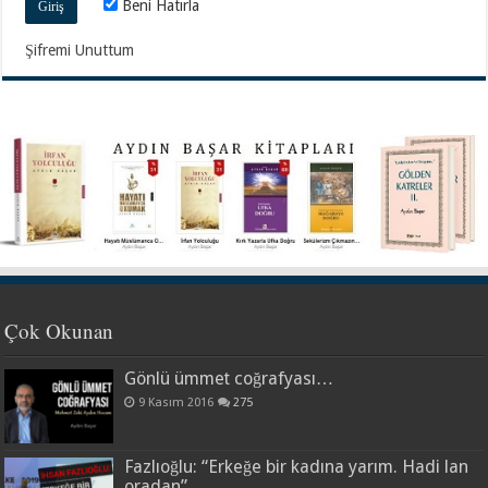
Beni Hatırla
Şifremi Unuttum
Çok Okunan
Gönlü ümmet coğrafyası…
9 Kasım 2016
275
Fazlıoğlu: “Erkeğe bir kadına yarım. Hadi lan
oradan”