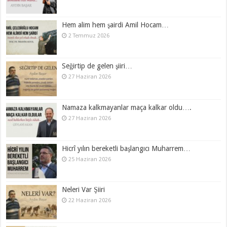
Hem alim hem şairdi Amil Hocam…
2 Temmuz 2026
Seğirtip de gelen şiiri…
27 Haziran 2026
Namaza kalkmayanlar maça kalkar oldu….
27 Haziran 2026
Hicrî yılın bereketli başlangıcı Muharrem…
25 Haziran 2026
Neleri Var Şiiri
22 Haziran 2026