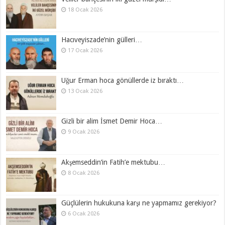
18 Ocak 2026
Hacıveyiszade’nin gülleri…
17 Ocak 2026
Uğur Erman hoca gönüllerde iz bıraktı…
13 Ocak 2026
Gizli bir alim İsmet Demir Hoca…
9 Ocak 2026
Akşemseddin’in Fatih’e mektubu…
8 Ocak 2026
Güçlülerin hukukuna karşı ne yapmamız gerekiyor?
6 Ocak 2026