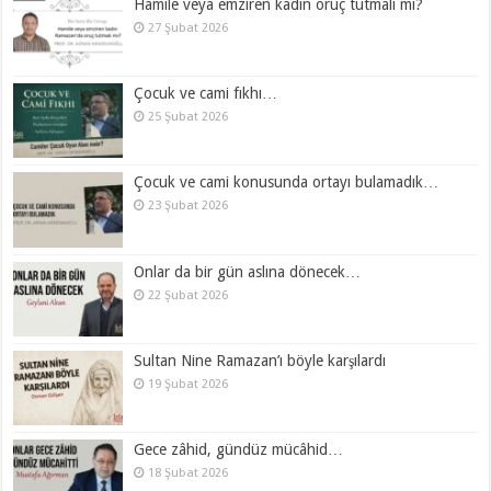
Hamile veya emziren kadın oruç tutmalı mı?
27 Şubat 2026
Çocuk ve cami fıkhı…
25 Şubat 2026
Çocuk ve cami konusunda ortayı bulamadık…
23 Şubat 2026
Onlar da bir gün aslına dönecek…
22 Şubat 2026
Sultan Nine Ramazan’ı böyle karşılardı
19 Şubat 2026
Gece zâhid, gündüz mücâhid…
18 Şubat 2026