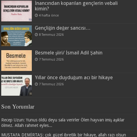
İnancından koparılan gençlerin vebali
kimin?
4 hafta önce
Gençliğin değer sancısı…
8 Temmuz 2026
Besmele şiiri/ İsmail Adil Şahin
7 Temmuz 2026
Yıllar önce duyduğum acı bir hikaye
7 Temmuz 2026
Son Yorumlar
Recep Uzun: Yunus öldü deyu sala verirler Ölen hayvan imiş aşıklar
ölmez. Allah rahmet eyles...
MUSTAFA DEMİRTAŞ: çok güzel ibretlik bir hikaye, allah razı olsun