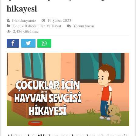
hikayesi
irfandunyamiz
19 Şubat 2023
Çocuk Bahçesi
,
Din Ve Hayat
Yorum yazın
2,486 Görünme