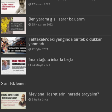
17 Nisan 2022
Ben yaramı gizli sarar bağlarım
25 Haziran 2022
Tahtakale’deki yangında bir tek o dükkan
yanmadı
22 Eylül 2021
İman tağutu inkarla başlar
24 Mayıs 2021
Son Eklenen
Mevlana Hazretlerini nerede arayalım?
3 hafta önce