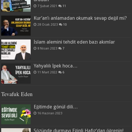
7 Şubat 2021
11
Kur’an’ı anlamadan okumak sevap değil mi?
28 Ocak 2023
10
İslam alemini tehdit eden bazı akımlar
8 Nisan 2023
7
Yahyalılı İpek hoca…
11 Mart 2022
6
Tevafuk Eden
Eğitimde gönül dili…
16 Haziran 2023
Sözünde durmayı Eğinli Hafız’dan öğrenin!