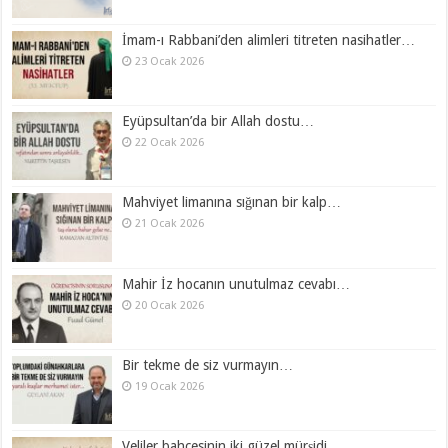
İmam-ı Rabbani’den alimleri titreten nasihatler…
23 Ocak 2026
Eyüpsultan’da bir Allah dostu…
22 Ocak 2026
Mahviyet limanına sığınan bir kalp…
21 Ocak 2026
Mahir İz hocanın unutulmaz cevabı…
20 Ocak 2026
Bir tekme de siz vurmayın…
19 Ocak 2026
Veliler bahçesinin iki güzel mürşidi…