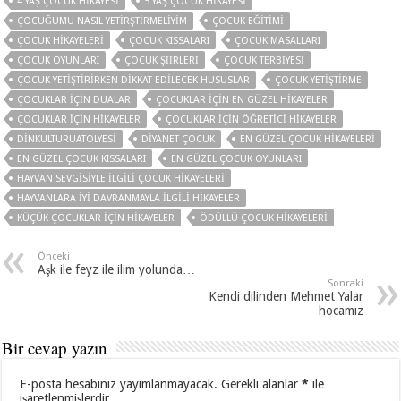
4 YAŞ ÇOCUK HIKAYESI
5 YAŞ ÇOCUK HIKAYESI
ÇOCUĞUMU NASIL YETIRŞTIRMELIYIM
ÇOCUK EĞITIMI
ÇOCUK HIKAYELERI
ÇOCUK KISSALARI
ÇOCUK MASALLARI
ÇOCUK OYUNLARI
ÇOCUK ŞIIRLERI
ÇOCUK TERBIYESI
ÇOCUK YETIŞTIRIRKEN DIKKAT EDILECEK HUSUSLAR
ÇOCUK YETIŞTIRME
ÇOCUKLAR IÇIN DUALAR
ÇOCUKLAR IÇIN EN GÜZEL HIKAYELER
ÇOCUKLAR IÇIN HIKAYELER
ÇOCUKLAR IÇIN ÖĞRETICI HIKAYELER
DINKULTURUATOLYESI
DIYANET ÇOCUK
EN GÜZEL ÇOCUK HIKAYELERI
EN GÜZEL ÇOCUK KISSALARI
EN GÜZEL ÇOCUK OYUNLARI
HAYVAN SEVGISIYLE ILGILI ÇOCUK HIKAYELERI
HAYVANLARA IYI DAVRANMAYLA ILGILI HIKAYELER
KÜÇÜK ÇOCUKLAR IÇIN HIKAYELER
ÖDÜLLÜ ÇOCUK HIKAYELERI
Önceki
Aşk ile feyz ile ilim yolunda…
Sonraki
Kendi dilinden Mehmet Yalar
hocamız
Bir cevap yazın
E-posta hesabınız yayımlanmayacak.
Gerekli alanlar
*
ile
işaretlenmişlerdir