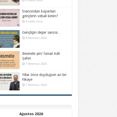
3 hafta önce
İnancından koparılan
gençlerin vebali kimin?
4 hafta önce
Gençliğin değer sancısı…
8 Temmuz 2026
Besmele şiiri/ İsmail Adil
Şahin
7 Temmuz 2026
Yıllar önce duyduğum acı bir
hikaye
7 Temmuz 2026
Ağustos 2026