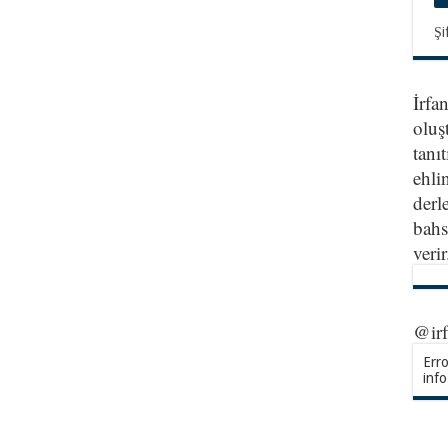
Şi
İrfa
oluş
tanıt
ehlin
derl
bahs
veri
@ir
Erro
info