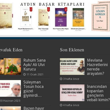
evafuk Eden
Son Eklenen
Ruhum Sana
Mevlana
Aşık/ Ali Ulvi
Hazretlerini
Kurucu
nerede
arayalım?
11 Ocak 2021
3 hafta önce
Süleyman
Tosun hoca
İnancından
güzel
koparılan
giyinirdi…
gençlerin
vebali kimin?
20 Haziran 2023
4 hafta önce
Bazen hayır