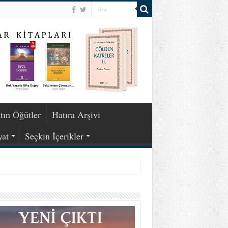
tın Öğütler
Hatıra Arşivi
yat
Seçkin İçerikler