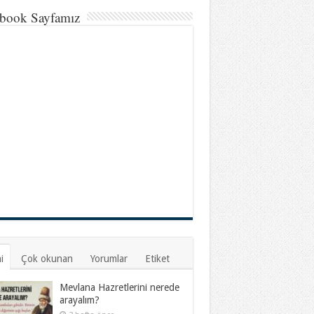
book Sayfamız
i
Çok okunan
Yorumlar
Etiket
Mevlana Hazretlerini nerede
arayalım?