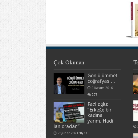
Çok Okunan
T
Gönlü ümmet
coğrafyası…
9 Kasım 2016
275
Fazlıoğlu:
“Erkeğe bir
kadına
yarım. Hadi
lan oradan”
7 Şubat 2021
11