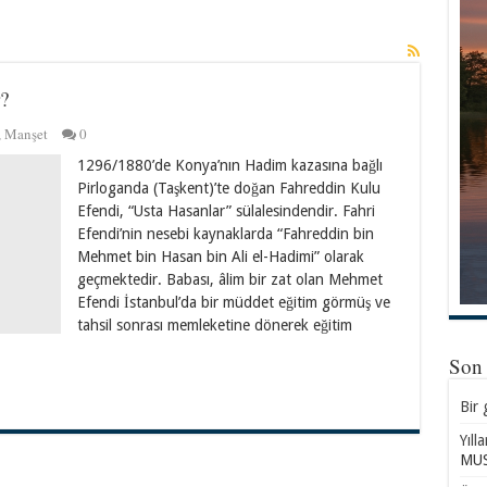
?
,
Manşet
0
1296/1880’de Konya’nın Hadim kazasına bağlı
Pirloganda (Taşkent)’te doğan Fahreddin Kulu
Efendi, “Usta Hasanlar” sülalesindendir. Fahri
Efendi’nin nesebi kaynaklarda “Fahreddin bin
Mehmet bin Hasan bin Ali el-Hadimi” olarak
geçmektedir. Babası, âlim bir zat olan Mehmet
Efendi İstanbul’da bir müddet eğitim görmüş ve
tahsil sonrası memleketine dönerek eğitim
Son
Bir 
Yıll
MUS