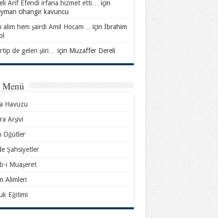
li Arif Efendi irfana hizmet etti…
için
eyman cihangir kavuncu
 alim hem şairdi Amil Hocam…
için
İbrahim
ol
rtip de gelen şiiri…
için
Muzaffer Dereli
l Menü
sa Havuzu
ra Arşivi
n Öğütler
e Şahsiyetler
b-ı Muaşeret
m Alimleri
k Eğitimi