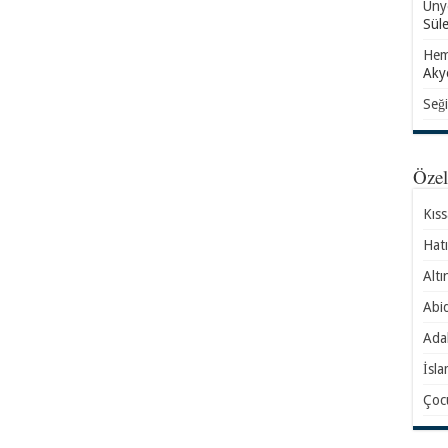
Ünye
Sül
Hem
Aky
Seği
Öze
Kıs
Hatı
Altı
Abid
Ada
İsla
Çocu