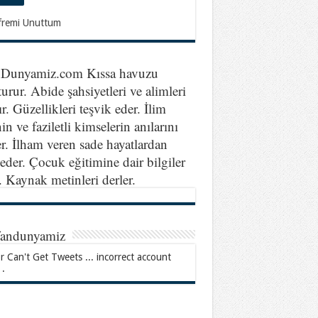
fremi Unuttum
nDunyamiz.com Kıssa havuzu
turur. Abide şahsiyetleri ve alimleri
ır. Güzellikleri teşvik eder. İlim
in ve faziletli kimselerin anılarını
er. İlham veren sade hayatlardan
eder. Çocuk eğitimine dair bilgiler
r. Kaynak metinleri derler.
fandunyamiz
r Can't Get Tweets ... incorrect account
 .