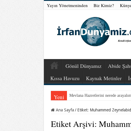
Yayın Yönetmeninden
Biz Kimiz?
Küny
Gönül Dünyamız
Abide Şahs
Kıssa Havuzu
Kaynak Metinler
İ
Yeni
Mevlana Hazretlerini nerede arayalı
Ana Sayfa
/
Etiket:
Muhammed Zeynelabidi
Etiket Arşivi:
Muhamme