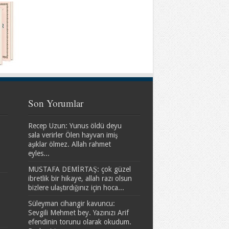
Son Yorumlar
Recep Uzun: Yunus öldü deyu
sala verirler Ölen hayvan imiş
aşıklar ölmez. Allah rahmet
eyles...
MUSTAFA DEMİRTAŞ: çok güzel
ibretlik bir hikaye, allah razı olsun
bizlere ulaştırdığınız için hoca...
Süleyman cihangir kavuncu:
Sevgili Mehmet bey. Yazınızı Arif
efendinin torunu olarak okudum.