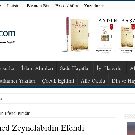
e
İletişim
Basında Biz
Foto Albüm
Yazarlar
iyetler
İslam Alimleri
Sade Hayatlar
İyi Haberler
Al
stikamet Yazıları
Çocuk Eğitimi
Aile Okulu
Din ve Ha
m?
n Efendi Kimdir:
d Zeynelabidin Efendi