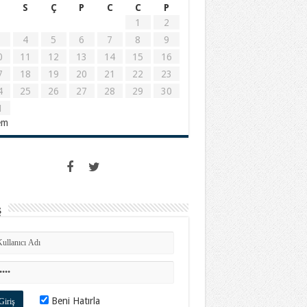
S
Ç
P
C
C
P
1
2
4
5
6
7
8
9
0
11
12
13
14
15
16
7
18
19
20
21
22
23
4
25
26
27
28
29
30
1
em
ş
Beni Hatırla