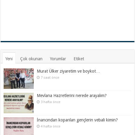
Yeni
Çok okunan
Yorumlar
Etiket
Murat Ülker ziyaretim ve boykot…
7 saat önce
Mevlana Hazretlerini nerede arayalım?
3 hafta önce
İnancından koparılan gençlerin vebali kimin?
4 hafta önce