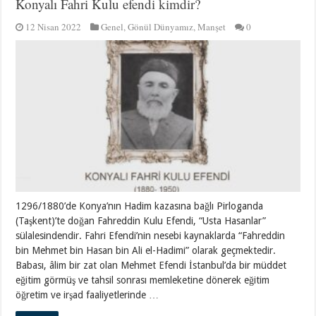
Konyalı Fahri Kulu efendi kimdir?
12 Nisan 2022
Genel
,
Gönül Dünyamız
,
Manşet
0
1296/1880’de Konya’nın Hadim kazasına bağlı Pirloganda
(Taşkent)’te doğan Fahreddin Kulu Efendi, “Usta Hasanlar”
sülalesindendir. Fahri Efendi’nin nesebi kaynaklarda “Fahreddin
bin Mehmet bin Hasan bin Ali el-Hadimi” olarak geçmektedir.
Babası, âlim bir zat olan Mehmet Efendi İstanbul’da bir müddet
eğitim görmüş ve tahsil sonrası memleketine dönerek eğitim
öğretim ve irşad faaliyetlerinde …