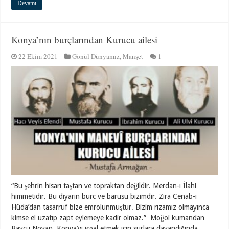
Devamı
Konya’nın burçlarından Kurucu ailesi
22 Ekim 2021
Gönül Dünyamız
,
Manşet
1
“Bu şehrin hisarı taştan ve topraktan değildir. Merdan-ı İlahi
himmetidir. Bu diyarın burc ve barusu bizimdir. Zira Cenab-ı
Hüda’dan tasarruf bize emrolunmuştur. Bizim rızamız olmayınca
kimse el uzatıp zapt eylemeye kadir olmaz.” Moğol kumandan
Baycu Noyan, Konya’yı işgal etmek için surlara dayandığında