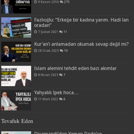
9 Kasım 2016
275
Fazlıoğlu: “Erkeğe bir kadına yarım. Hadi lan
oradan”
7 Şubat 2021
11
Kur’an’ı anlamadan okumak sevap değil mi?
28 Ocak 2023
10
İslam alemini tehdit eden bazı akımlar
8 Nisan 2023
7
Yahyalılı İpek hoca…
11 Mart 2022
6
Tevafuk Eden
Diyamandi’den Yaman Dede’ye