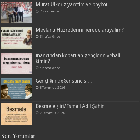
Murat Ülker ziyaretim ve boykot…
7 saat önce
Mevlana Hazretlerini nerede arayalım?
3 hafta önce
İnancından koparılan gençlerin vebali
kimin?
4 hafta önce
Gençliğin değer sancısı…
8 Temmuz 2026
Besmele şiiri/ İsmail Adil Şahin
7 Temmuz 2026
Son Yorumlar