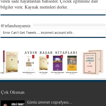
veren sade hayatlardan bahseder. Çocuk eğitimine dair
bilgiler verir. Kaynak metinleri derler.
@irfandunyamiz
Error Can't Get Tweets ... incorrect account info .
Çok Okunan
Gönlü ümmet coğrafyası…