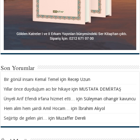
Son Yorumlar
Bir gönül insanı Kemal Temel
için
Recep Uzun
Yıllar önce duyduğum acı bir hikaye
için
MUSTAFA DEMİRTAŞ
Ünyeli Arif Efendi irfana hizmet etti…
için
Süleyman cihangir kavuncu
Hem alim hem şairdi Amil Hocam…
için
İbrahim Akyol
Seğirtip de gelen şiiri…
için
Muzaffer Dereli