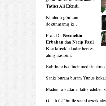
Tatlıcı Ali Efendi
.
Kimlerin gönlüne
dokunmamış ki…
Necmettin
Prof. Dr.
Erbakan
Necip Fazıl
’dan
Kısakürek
’e kadar herkes
almış nasibini.
Kabrinde ise “incinmedi-incitmed
Sanki buram buram Yunus kokan
Madem o kadar anlattık edeben 
O tatlı üslûbu ile sesini azıcık al