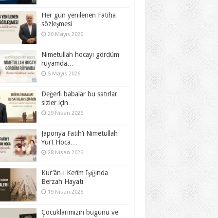
Her gün yenilenen Fatiha
sözleşmesi…
20 Mayıs 2026
Nimetullah hocayı gördüm
rüyamda…
5 Mayıs 2026
Değerli babalar bu satırlar
sizler için…
29 Nisan 2026
Japonya Fatih’i Nimetullah
Yurt Hoca…
28 Nisan 2026
Kur’ân-ı Kerîm Işığında
Berzah Hayatı
19 Nisan 2026
Çocuklarımızın bugünü ve