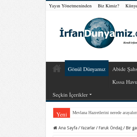
Yayın Yönetmeninden
Biz Kimiz?
Küny
Gönül Dünyamız
Abide Şahs
Kıssa Hav
Seçkin İçerikler
Yeni
Mevlana Hazretlerini nerede arayalı
Ana Sayfa
/
Yazarlar
/
Faruk Öndağ
/
Bir ga