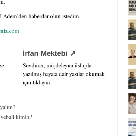
um.
el Adem’den haberdar olun istedim.
miz
.com
İrfan Mektebi ↗
ze
Sevdirici, müjdeleyici üslupla
yazılmış hayata dair yazılar okumak
için tıklayın.
ayalım?
 vebali kimin?