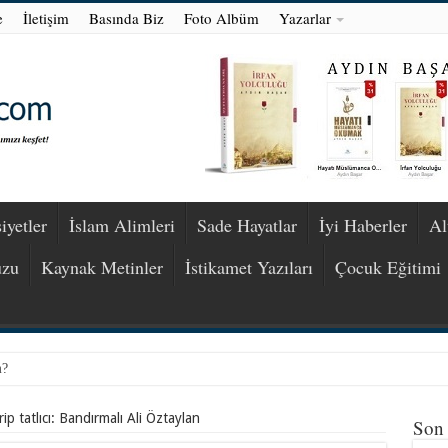
e
İletişim
Basında Biz
Foto Albüm
Yazarlar
iyetler
İslam Alimleri
Sade Hayatlar
İyi Haberler
Al
uzu
Kaynak Metinler
İstikamet Yazıları
Çocuk Eğitimi
m?
rip tatlıcı: Bandırmalı Ali Öztaylan
Son