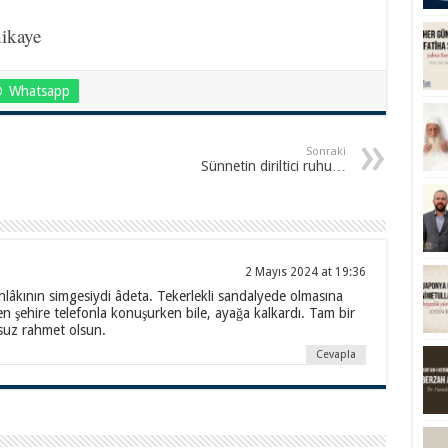
n
hikaye
Whatsapp
Sonraki
Sünnetin diriltici ruhu…
2 Mayıs 2024 at 19:36
hlâkının simgesiydi âdeta. Tekerlekli sandalyede olmasına
en şehire telefonla konuşurken bile, ayağa kalkardı. Tam bir
suz rahmet olsun.
Cevapla