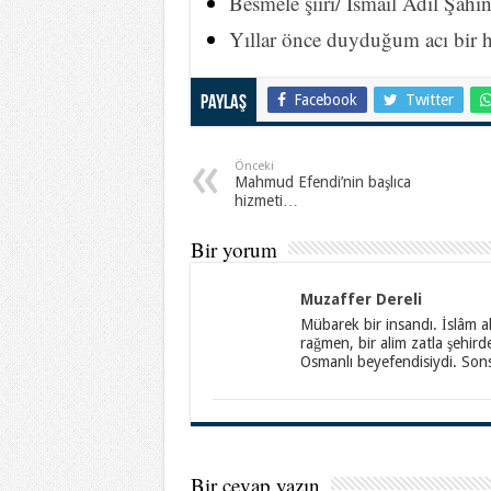
Besmele şiiri/ İsmail Adil Şahi
Yıllar önce duyduğum acı bir 
Facebook
Twitter
Paylaş
Önceki
Mahmud Efendi’nin başlıca
hizmeti…
Bir yorum
Muzaffer Dereli
Mübarek bir insandı. İslâm a
rağmen, bir alim zatla şehird
Osmanlı beyefendisiydi. Son
Bir cevap yazın