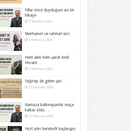
Yıllar önce duyduğum acı bir
hikaye
7 Temmuz 2026
Merhamet ve rahmet sırrı…
6 Temmuz 2026
Hem alim hem şairdi Amil
Hocam…
2 Temmuz 2026
Seğirtip de gelen şiiri…
27 Haziran 2026
Namaza kalkmayanlar maça
kalkar oldu….
27 Haziran 2026
Hicrî yılın bereketli başlangıcı