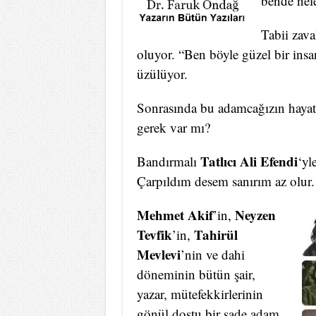
bende nele
Tabii zava
oluyor. “Ben böyle güzel bir insa
üzülüyor.
Sonrasında bu adamcağızın hayat
gerek var mı?
Tatlıcı Ali Efendi
Bandırmalı
‘yl
Çarpıldım desem sanırım az olur.
Mehmet Akif
Neyzen
’in,
Tevfik
Tahirül
’in,
Mevlevi
’nin ve dahi
döneminin bütün şair,
yazar, mütefekkirlerinin
gönül dostu bir sade adam