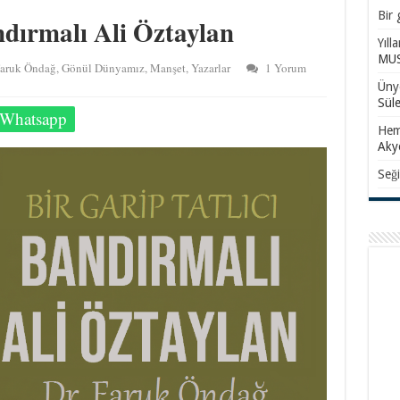
Bir 
andırmalı Ali Öztaylan
Yıll
MUS
aruk Öndağ
,
Gönül Dünyamız
,
Manşet
,
Yazarlar
1 Yorum
Ünye
Sül
Whatsapp
Hem
Aky
Seği