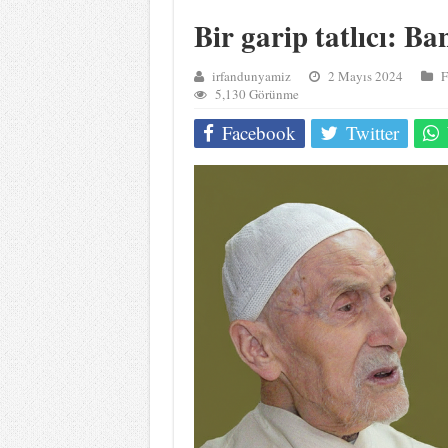
Bir garip tatlıcı: B
irfandunyamiz
2 Mayıs 2024
F
5,130 Görünme
Facebook
Twitter