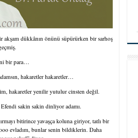
ir akşam dükkânın önünü süpürürken bir sarhoş
geçmiş.
ini bir para…
adamsın, hakaretler hakaretler…
m, hakaretler yenilir yutulur cinsten değil.
i Efendi sakin sakin dinliyor adamı.
mayı bitirince yavaşça koluna giriyor, tatlı bir
ooo evladım, bunlar senin bildiklerin. Daha