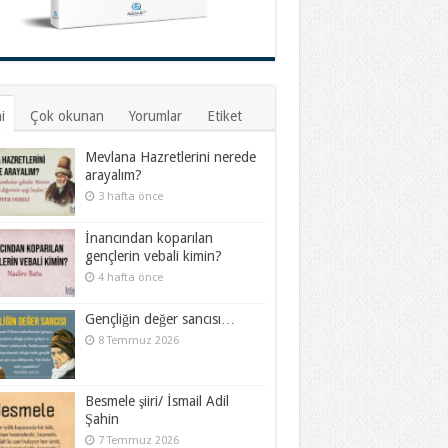
i
Çok okunan
Yorumlar
Etiket
Mevlana Hazretlerini nerede
arayalım?
3 hafta önce
İnancından koparılan
gençlerin vebali kimin?
4 hafta önce
Gençliğin değer sancısı…
8 Temmuz 2026
Besmele şiiri/ İsmail Adil
Şahin
7 Temmuz 2026