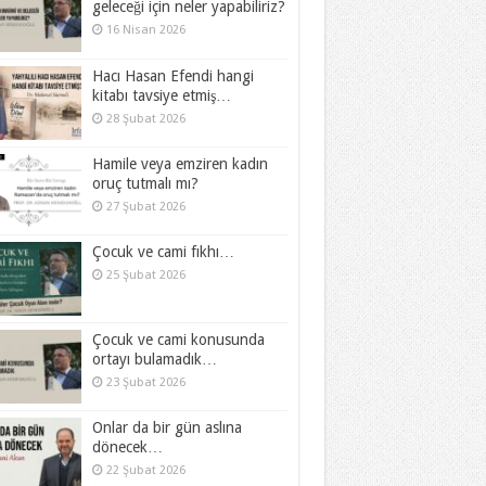
geleceği için neler yapabiliriz?
16 Nisan 2026
Hacı Hasan Efendi hangi
kitabı tavsiye etmiş…
28 Şubat 2026
Hamile veya emziren kadın
oruç tutmalı mı?
27 Şubat 2026
Çocuk ve cami fıkhı…
25 Şubat 2026
Çocuk ve cami konusunda
ortayı bulamadık…
23 Şubat 2026
Onlar da bir gün aslına
dönecek…
22 Şubat 2026