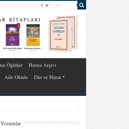
tın Öğütler
Hatıra Arşivi
Aile Okulu
Din ve Hayat
 Yorumlar