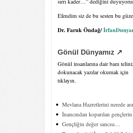
sırrı kader…” dediğini duyuyor
Efendim siz de bu sesten bu güz
Dr. Faruk Öndağ/
İrfanDunya
Gönül Dünyamız ↗
Gönül insanlarına dair bam telini
dokunacak yazılar okumak için
tıklayın.
Mevlana Hazretlerini nerede ar
İnancından koparılan gençlerin
Gençliğin değer sancısı…