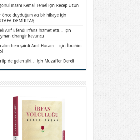
gönül insanı Kemal Temel
için
Recep Uzun
ar önce duyduğum acı bir hikaye
için
TAFA DEMİRTAŞ
li Arif Efendi irfana hizmet etti…
için
eyman cihangir kavuncu
 alim hem şairdi Amil Hocam…
için
İbrahim
ol
rtip de gelen şiiri…
için
Muzaffer Dereli