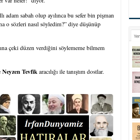
r var neler!” diyor.
llı adam sabah olup ayılınca bu sefer bin pişman
na o sözleri nasıl söyledim?” diye düşünüp
Yen
ına çeki düzen verdiğini söylememe bilmem
Neyzen Tevfik
e
aracılığı ile tanıştım dostlar.