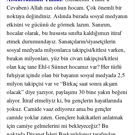
Cevaben) Allah razı olsun hocam. Çok önemli bir
noktaya değindiniz. Aslında burada sosyal medyanın
etkisini ve gücünü de görmek lazım. Sanırım,
hocalar olarak, bu hususta sınıfta kaldığımızı itiraf
etmek durumundayız. Sanatçıların/siyasetçilerin
sosyal medyada milyonlarca takipçisi/kitlesi varken,
bırakın milyonları, yüz bin civarı takipçisi/kitlesi
olan kaç tane Ehl-i Sünnet hocamız var? Her türlü
fuhşiyat içinde olan bir bayanın sosyal medyada 2,5
milyon takipçisi var ve “Birkaç saat sonra akşam
olacak” diye yazıyor, paylaşımı 30 bine yakın beğeni
alıyor. İtiraf etmeliyiz ki, bu gençlerin hayatlarında
yokuz. Camide vaaz ediyoruz ama bu gençler
camide yoklar zaten. Gençlere hakikatleri anlatmak
için camiye gelmelerini mi bekleyeceğiz? Bu
noktada Diyanet İşleri Başkanlığımız tarafından