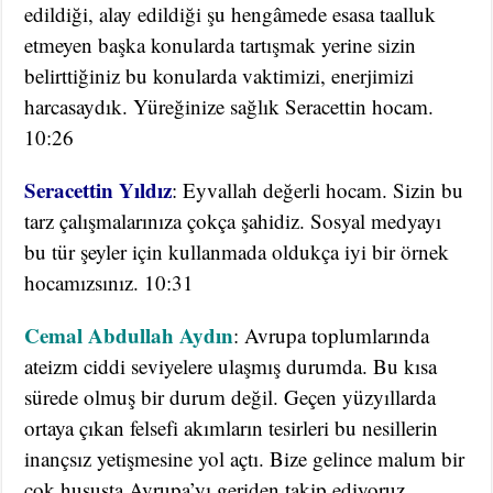
edildiği, alay edildiği şu hengâmede esasa taalluk
etmeyen başka konularda tartışmak yerine sizin
belirttiğiniz bu konularda vaktimizi, enerjimizi
harcasaydık. Yüreğinize sağlık Seracettin hocam.
10:26
Seracettin Yıldız
: Eyvallah değerli hocam. Sizin bu
tarz çalışmalarınıza çokça şahidiz. Sosyal medyayı
bu tür şeyler için kullanmada oldukça iyi bir örnek
hocamızsınız. 10:31
Cemal Abdullah Aydın
: Avrupa toplumlarında
ateizm ciddi seviyelere ulaşmış durumda. Bu kısa
sürede olmuş bir durum değil. Geçen yüzyıllarda
ortaya çıkan felsefi akımların tesirleri bu nesillerin
inançsız yetişmesine yol açtı. Bize gelince malum bir
çok hususta Avrupa’yı geriden takip ediyoruz.