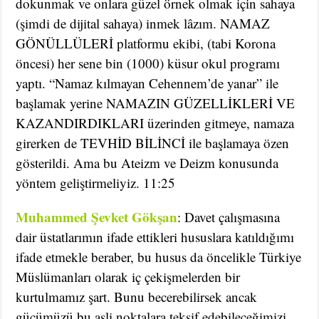
dokunmak ve onlara güzel örnek olmak için sahaya
(şimdi de dijital sahaya) inmek lâzım. NAMAZ
GÖNÜLLÜLERİ platformu ekibi, (tabi Korona
öncesi) her sene bin (1000) küsur okul programı
yaptı. “Namaz kılmayan Cehennem’de yanar” ile
başlamak yerine NAMAZIN GÜZELLİKLERİ VE
KAZANDIRDIKLARI üzerinden gitmeye, namaza
girerken de TEVHİD BİLİNCİ ile başlamaya özen
gösterildi. Ama bu Ateizm ve Deizm konusunda
yöntem geliştirmeliyiz. 11:25
Muhammed Şevket Gökşan
: Davet çalışmasına
dair üstatlarımın ifade ettikleri hususlara katıldığımı
ifade etmekle beraber, bu husus da öncelikle Türkiye
Müslümanları olarak iç çekişmelerden bir
kurtulmamız şart. Bunu becerebilirsek ancak
gücümüzü bu asli noktalara teksif edebileceğimizi