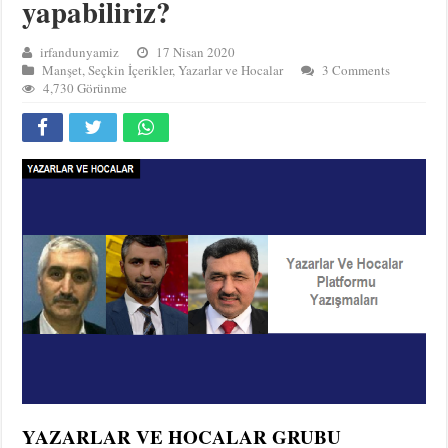
yapabiliriz?
irfandunyamiz
17 Nisan 2020
Manşet
,
Seçkin İçerikler
,
Yazarlar ve Hocalar
3 Comments
4,730 Görünme
YAZARLAR VE HOCALAR GRUBU