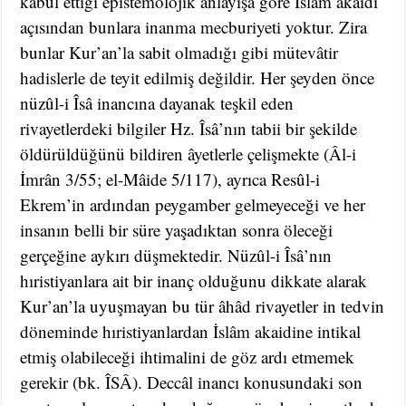
kabul ettiği epistemolojik anlayışa göre İslâm akaidi
açısından bunlara inanma mecburiyeti yoktur. Zira
bunlar Kur’an’la sabit olmadığı gibi mütevâtir
hadislerle de teyit edilmiş değildir. Her şeyden önce
nüzûl-i Îsâ inancına dayanak teşkil eden
rivayetlerdeki bilgiler Hz. Îsâ’nın tabii bir şekilde
öldürüldüğünü bildiren âyetlerle çelişmekte (Âl-i
İmrân 3/55; el-Mâide 5/117), ayrıca Resûl-i
Ekrem’in ardından peygamber gelmeyeceği ve her
insanın belli bir süre yaşadıktan sonra öleceği
gerçeğine aykırı düşmektedir. Nüzûl-i Îsâ’nın
hıristiyanlara ait bir inanç olduğunu dikkate alarak
Kur’an’la uyuşmayan bu tür âhâd rivayetler in tedvin
döneminde hıristiyanlardan İslâm akaidine intikal
etmiş olabileceği ihtimalini de göz ardı etmemek
gerekir (bk. ÎSÂ). Deccâl inancı konusundaki son