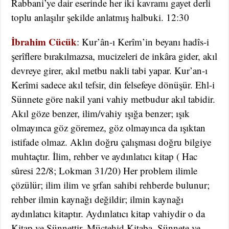
Rabbani’ye dair eserinde her iki kavramı gayet derli
toplu anlaşılır şekilde anlatmış halbuki. 12:30
İbrahim Cücük
: Kur’ân-ı Kerîm’in beyanı hadîs-i
şerîflere bırakılmazsa, mucizeleri de inkâra gider, akıl
devreye girer, akıl metbu nakli tabi yapar. Kur’an-ı
Kerîmi sadece akıl tefsir, din felsefeye dönüşür. Ehl-i
Sünnete göre nakil yani vahiy metbudur akıl tabidir.
Akıl göze benzer, ilim/vahiy ışığa benzer; ışık
olmayınca göz göremez, göz olmayınca da ışıktan
istifade olmaz. Aklın doğru çalışması doğru bilgiye
muhtaçtır. İlim, rehber ve aydınlatıcı kitap ( Hac
sûresi 22/8; Lokman 31/20) Her problem ilimle
çözülür; ilim ilim ve şrfan sahibi rehberde bulunur;
rehber ilmin kaynağı değildir; ilmin kaynağı
aydınlatıcı kitaptır. Aydınlatıcı kitap vahiydir o da
Kitap ve Sünnettir. Müctehid Kitaba, Sünnete ve