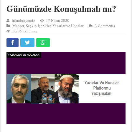
Günümüzde Konuşulmalı mı?
irfandunyamiz
17 Nisan 2020
Manşet
,
Seçkin İçerikler
,
Yazarlar ve Hocalar
3 Comments
8,285 Görünme