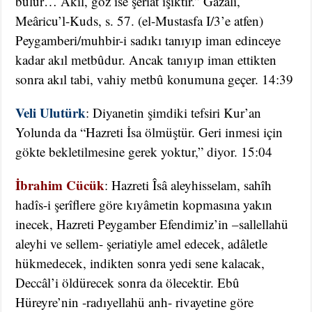
bulur… Akıl, göz ise şeriat ışıktır.” Gazâlî,
Meâricu’l-Kuds, s. 57. (el-Mustasfa I/3’e atfen)
Peygamberi/muhbir-i sadıkı tanıyıp iman edinceye
kadar akıl metbûdur. Ancak tanıyıp iman ettikten
sonra akıl tabi, vahiy metbû konumuna geçer. 14:39
Veli Ulutürk
: Diyanetin şimdiki tefsiri Kur’an
Yolunda da “Hazreti İsa ölmüştür. Geri inmesi için
gökte bekletilmesine gerek yoktur,” diyor. 15:04
İbrahim Cücük
: Hazreti Îsâ aleyhisselam, sahîh
hadîs-i şerîflere göre kıyâmetin kopmasına yakın
inecek, Hazreti Peygamber Efendimiz’in –sallellahü
aleyhi ve sellem- şeriatiyle amel edecek, adâletle
hükmedecek, indikten sonra yedi sene kalacak,
Deccâl’i öldürecek sonra da ölecektir. Ebû
Hüreyre’nin -radıyellahü anh- rivayetine göre