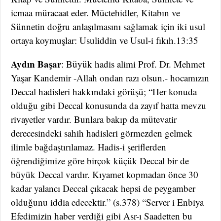
icmaa müracaat eder. Müctehidler, Kitabın ve
Sünnetin doğru anlaşılmasını sağlamak için iki usul
ortaya koymuşlar: Usuliddin ve Usul-i fıkıh.13:35
Aydın Başar
: Büyük hadis alimi Prof. Dr. Mehmet
Yaşar Kandemir -Allah ondan razı olsun.- hocamızın
Deccal hadisleri hakkındaki görüşü; “Her konuda
olduğu gibi Deccal konusunda da zayıf hatta mevzu
rivayetler vardır. Bunlara bakıp da mütevatir
derecesindeki sahih hadisleri görmezden gelmek
ilimle bağdaştırılamaz. Hadis-i şeriflerden
öğrendiğimize göre birçok küçük Deccal bir de
büyük Deccal vardır. Kıyamet kopmadan önce 30
kadar yalancı Deccal çıkacak hepsi de peygamber
olduğunu iddia edecektir.” (s.378) “Server i Enbiya
Efedimizin haber verdiği gibi Asr-ı Saadetten bu