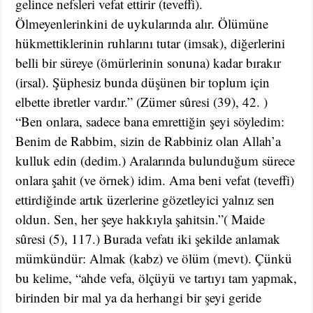
gelince nefsleri vefat ettirir (teveffi).
Ölmeyenlerinkini de uykularında alır. Ölümüne
hükmettiklerinin ruhlarını tutar (imsak), diğerlerini
belli bir süreye (ömürlerinin sonuna) kadar bırakır
(irsal). Şüphesiz bunda düşünen bir toplum için
elbette ibretler vardır.” (Zümer sûresi (39), 42. )
“Ben onlara, sadece bana emrettiğin şeyi söyledim:
Benim de Rabbim, sizin de Rabbiniz olan Allah’a
kulluk edin (dedim.) Aralarında bulunduğum sürece
onlara şahit (ve örnek) idim. Ama beni vefat (teveffi)
ettirdiğinde artık üzerlerine gözetleyici yalnız sen
oldun. Sen, her şeye hakkıyla şahitsin.”( Maide
sûresi (5), 117.) Burada vefatı iki şekilde anlamak
mümkündür: Almak (kabz) ve ölüm (mevt). Çünkü
bu kelime, “ahde vefa, ölçüyü ve tartıyı tam yapmak,
birinden bir mal ya da herhangi bir şeyi geride