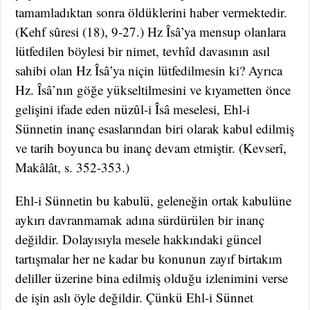
tamamladıktan sonra öldüklerini haber vermektedir.
(Kehf sûresi (18), 9-27.) Hz Îsâ’ya mensup olanlara
lütfedilen böylesi bir nimet, tevhîd davasının asıl
sahibi olan Hz Îsâ’ya niçin lütfedilmesin ki? Ayrıca
Hz. Îsâ’nın göğe yükseltilmesini ve kıyametten önce
gelişini ifade eden nüzûl-i Îsâ meselesi, Ehl-i
Sünnetin inanç esaslarından biri olarak kabul edilmiş
ve tarih boyunca bu inanç devam etmiştir. (Kevserî,
Makâlât, s. 352-353.)
Ehl-i Sünnetin bu kabulü, geleneğin ortak kabulüne
aykırı davranmamak adına sürdürülen bir inanç
değildir. Dolayısıyla mesele hakkındaki güncel
tartışmalar her ne kadar bu konunun zayıf birtakım
deliller üzerine bina edilmiş olduğu izlenimini verse
de işin aslı öyle değildir. Çünkü Ehl-i Sünnet