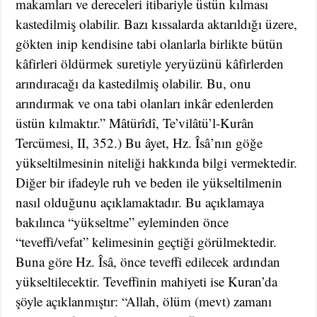
makamları ve dereceleri itibariyle üstün kılması
kastedilmiş olabilir. Bazı kıssalarda aktarıldığı üzere,
gökten inip kendisine tabi olanlarla birlikte bütün
kâfirleri öldürmek suretiyle yeryüzünü kâfirlerden
arındıracağı da kastedilmiş olabilir. Bu, onu
arındırmak ve ona tabi olanları inkâr edenlerden
üstün kılmaktır.” Mâtürîdî, Te’vilâtü’l-Kurân
Tercümesi, II, 352.) Bu âyet, Hz. Îsâ’nın göğe
yükseltilmesinin niteliği hakkında bilgi vermektedir.
Diğer bir ifadeyle ruh ve beden ile yükseltilmenin
nasıl olduğunu açıklamaktadır. Bu açıklamaya
bakılınca “yükseltme” eyleminden önce
“teveffi/vefat” kelimesinin geçtiği görülmektedir.
Buna göre Hz. Îsâ, önce teveffi edilecek ardından
yükseltilecektir. Teveffinin mahiyeti ise Kuran’da
şöyle açıklanmıştır: “Allah, ölüm (mevt) zamanı