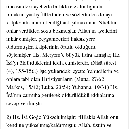
öncesindeki âyetlerle birlikte ele alındığında,
birtakım yanlış fiillerinden ve sözlerinden dolayı
kalplerinin mühürlendiği anlaşılmaktadır. Nitekim
onlar verdikleri sözü bozmuşlar, Allah’ın ayetlerini
inkâr etmişler, peygamberleri haksız yere
öldürmüşler, kalplerinin örtülü olduğunu
söylemişler, Hz. Meryem’e büyük iftira atmışlar, Hz.
Îsâ’yı öldürdüklerini iddia etmişlerdir. (Nisâ sûresi
(4), 155-156.) İşte yukarıdaki ayette Yahudilerin ve
onlara tabi olan Hıristiyanların (Matta, 27/62;
Markos, 15/42; Luka, 23/54; Yuhanna, 19/31) Hz.
Îsâ’nın çarmıha gerilerek öldürüldüğü iddialarına
cevap verilmiştir.
2) Hz. Îsâ Göğe Yükseltilmiştir: “Bilakis Allah onu
kendine yükseltmiş/kaldırmıştır. Allah, üstün ve