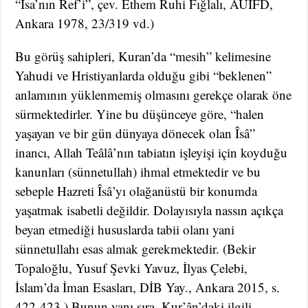
“İsa’nın Ref’i”, çev. Ethem Ruhi Fığlalı, AÜİFD,
Ankara 1978, 23/319 vd.)
Bu görüş sahipleri, Kuran’da “mesih” kelimesine
Yahudi ve Hristiyanlarda olduğu gibi “beklenen”
anlamının yüklenmemiş olmasını gerekçe olarak öne
sürmektedirler. Yine bu düşünceye göre, “halen
yaşayan ve bir gün dünyaya dönecek olan Îsâ”
inancı, Allah Teâlâ’nın tabiatın işleyişi için koyduğu
kanunları (sünnetullah) ihmal etmektedir ve bu
sebeple Hazreti Îsâ’yı olağanüstü bir konumda
yaşatmak isabetli değildir. Dolayısıyla nassın açıkça
beyan etmediği hususlarda tabii olanı yani
sünnetullahı esas almak gerekmektedir. (Bekir
Topaloğlu, Yusuf Şevki Yavuz, İlyas Çelebi,
İslam’da İman Esasları, DİB Yay., Ankara 2015, s.
422-423.) Bunun yanı sıra, Kur’ân’daki ilgili