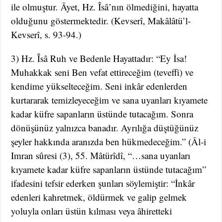
ile olmuştur. Âyet, Hz. Îsâ’nın ölmediğini, hayatta
olduğunu göstermektedir. (Kevserî, Makâlâtü’l-
Kevserî, s. 93-94.)
3) Hz. Îsâ Ruh ve Bedenle Hayattadır: “Ey İsa!
Muhakkak seni Ben vefat ettireceğim (teveffi) ve
kendime yükselteceğim. Seni inkâr edenlerden
kurtararak temizleyeceğim ve sana uyanları kıyamete
kadar küfre sapanların üstünde tutacağım. Sonra
dönüşünüz yalnızca banadır. Ayrılığa düştüğünüz
şeyler hakkında aranızda ben hükmedeceğim.” (Âl-i
Imran sûresi (3), 55. Mâtürîdî, “…sana uyanları
kıyamete kadar küfre sapanların üstünde tutacağım”
ifadesini tefsir ederken şunları söylemiştir: “İnkâr
edenleri kahretmek, öldürmek ve galip gelmek
yoluyla onları üstün kılması veya âhiretteki