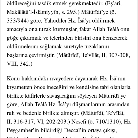
öldüreceğini tasdik etmek gerekmektedir. (Eş’arî,
Makâlâtü’l-İslâmiyyîn, s. 295.) Mâtürîdî’ye (ö.
333/944) göre, Yahudiler Hz. Îsâ’yı öldürmek
amacıyla ona tuzak kurmuşlar, fakat Allah Teâlâ onu
göğe çıkarmak ve içlerinden birisini ona benzeterek
öldürmelerini sağlamak suretiyle tuzaklarını
başlarına çevirmiştir. (Mâtürîdî, Te’vîlât, II, 307-308,
VIII, 342.)
Konu hakkındaki rivayetlere dayanarak Hz. Îsâ’nın
kıyametten önce ineceğini ve kendisine tabi olanlarla
birlikte kâfirlerle savaşacağını söyleyen Mâtürîdî’ye
göre, Allah Teâlâ Hz. Îsâ’yı düşmanlarının arasından
ruh ve bedenle birlikte almıştır. (Mâtürîdî, Te’vîlât,
II, 316-317, VI, 202-203.) Nesefî (ö. 710/1310), Hz
Peygamber’in bildirdiği Deccal’in ortaya çıkışı,