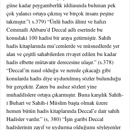
güne kadar peygamberlik iddiasında bulunan pek
çok yalancı ortaya çıkmış ve birçok insanı peşine
takmıştır.”( s.379) “Ünlü hadis âlimi ve hafızı
Cemmaili Ahbaru’d Deccal adlı eserinde bu
konudaki 100 hadisi bir araya getirmiştir. Sahih
hadis kitaplarında mu’cemlerde ve müsnedlerde yer
alan ve çeşitli sahabilerden rivayet edilen bu kadar
hadis elbette mütavatir derecesine ulaşır.” (s.378)
“Deccal’in nasıl olduğu ve nerede çıkacağı gibi
konularda hadis diye uydurulmuş sözler bulunduğu
bir gerçektir. Zaten bu asılsız sözleri yine
muhaddislere ortaya çıkarmıştır. Buna karşılık Sahih-
i Buhari ve Sahih-i Müslim başta olmak üzere
hemen bütün hadis kitaplarında Deccal’e dair sahih
Hadisler vardır.” (s, 380) “İşin garibi Deccal
hadislerinin zayıf ve uydurma olduğunu söyleyenler