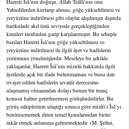
Hazreti Îsâ’nın doğuşu, Allah Teâlâ’nın onu
Yahudilerden kurtarıp alması, göğe yükseltilmesi ve
yeryüzüne indirilmesi gibi olaylar alışılmışın dışında
harikulade akıl üstü seviyede gerçekleştiğinden
kimileri tarafından garip karşılanmıştır. Bu sebeple
bazıları Hazreti Îsâ’nın göğe yükseltilmesi ve
yeryüzüne indirilmesi ile ilgili âyet ve hadîslerin
yorumuna yönelmişlerdir. Meseleye bu şekilde
yaklaşanlar, Hazreti Îsâ’nın nüzulü hakkında ilgili
âyetlerde açık bir ifade bulunmaması ve buna dair
rivayet edilen hadîslerin tevatür derecesine
ulaşmamış olmasından dolayı bunun bir inanç
konusu haline getirilmemesi görüşündedirler. Bu
görüş sahiplerinin ulaştığı sonuca göre nüzûl-i Îsâ’yı
benimsememek dinin temel konularından birini
inkâr etmek anlamına gelmemektedir. (M. Şeltut,