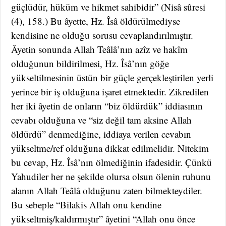
güçlüdür, hüküm ve hikmet sahibidir” (Nisâ sûresi
(4), 158.) Bu âyette, Hz. Îsâ öldürülmediyse
kendisine ne olduğu sorusu cevaplandırılmıştır.
Âyetin sonunda Allah Teâlâ’nın azîz ve hakîm
olduğunun bildirilmesi, Hz. Îsâ’nın göğe
yükseltilmesinin üstün bir güçle gerçekleştirilen yerli
yerince bir iş olduğuna işaret etmektedir. Zikredilen
her iki âyetin de onların “biz öldürdük” iddiasının
cevabı olduğuna ve “siz değil tam aksine Allah
öldürdü” denmediğine, iddiaya verilen cevabın
yükseltme/ref olduğuna dikkat edilmelidir. Nitekim
bu cevap, Hz. Îsâ’nın ölmediğinin ifadesidir. Çünkü
Yahudiler her ne şekilde olursa olsun ölenin ruhunu
alanın Allah Teâlâ olduğunu zaten bilmekteydiler.
Bu sebeple “Bilakis Allah onu kendine
yükseltmiş/kaldırmıştır” âyetini “Allah onu önce