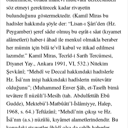
söz etmeyi gerektirecek kadar rivayetin
bulunduğunu göstermektedir. (Kamil Miras bu
hadisler hakkında şöyle der: “Lisan-ı Şâri’den (Hz.
Peygamber) şeref sâdır olmuş bu eşrât-ı sâat (kıyamet
alâmetleri) haber-i âhad ile menkul olmakla beraber
her mümin için bilâ te’vîl kabul ve itikad edilmesi
lazımdır.” Kamil Miras, Tecrîd-i Sarih Tercümesi,
Diyanet Yay., Ankara 1991, VI, 532.) Nitekim
Şevkânî; “Mehdî ve Deccal hakkındaki hadislerle
Hz. Îsâ’nın inişi hakkındaki hadîslerin mütevâtir
olduğunu”; (Muhammed Enver Şâh, et-Tasrîh bimâ
tevâtere fî nüzûli’l-Mesîh (tah. Abdulfettâh Ebû
Gudde), Mektebü’l-Matbûâti’l-İslâmiyye, Halep,
1968, s. 64.) Teftâzânî; “Mehdî’nin çıkışı ve Hz.
Îsâ’nın (a.s.) nüzûlü, kıyâmet alametlerindendir. Bu
konudaki rivayetler âhâdî olsa da sahîh haberler