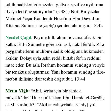
sahih hadisleri görmezden geliyor zayıf ve uydurma
rivayetleri öne sürüyorlar.” (s.381) Not: Bu yazılar
Mehmet Yaşar Kandemir Hoca’nın Ebu Davud’un
Kitabüs Sünne’sine yaptığı şerhten alınmıştır. 13:42
Necdet Çağıl
: Kıymetli İbrahim hocama ufacık bir
katkı: Ehl-i Sünnet’e göre akıl asıl, nakil fer’dir. Zira
peygamberlerin muhbir-i sâdık olduğuna hükmeden
akıldır. Dolayısıyla aslın reddi bittabi fer’in reddini
intac eder. Bu asla İbrahim hocamın sunduğu veriyle
bir tenakuz oluşturmaz. Yani hocamın sunduğu tâbi-
metbû ikilisine dair tesbit doğrudur. 13:44
Metin Yiğit
: “Akıl, şeriat için bir şahid-i
müzekkâdır.” Huccetu’l-İslam Ebu Hamid el-Gazâli,
el-Mustasfa, I/3. “Akıl ancak şeriatla [vahiy] yol