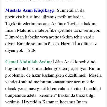
Mustafa Asım Küçükaşçı
: Sünnetullah da
pozitivist bir zulme uğramış mefhumlardan.
Teşekkür ederim hocam. Az önce Tevilat’a baktım.
İmam Matüridi, muteveffîke ayetinde taviz vermiyor.
Dünyadan kabzdır veya ayette takdim tehir vardır
diyor. Eninde sonunda ölecek Hazreti İsa ölümsüz
diyen yok. 12:06
Cemal Abdullah Aydın
: İslâm Ansiklopedisi’nde
bugünlerde bazı maddeler gözden geçiriliyor. Bu tür
problemler de hazır başlamışken düzeltilmeli. Mesela
vahdet-i şuhud mefhumu kanaatimce ayrı madde
olarak yer alması gerekirken vahdet-i vücud maddesi
bünyesinde adeta “keremen” hakkında biraz bilgi
verilmiş. Hayreddin Karaman hocamız İmam