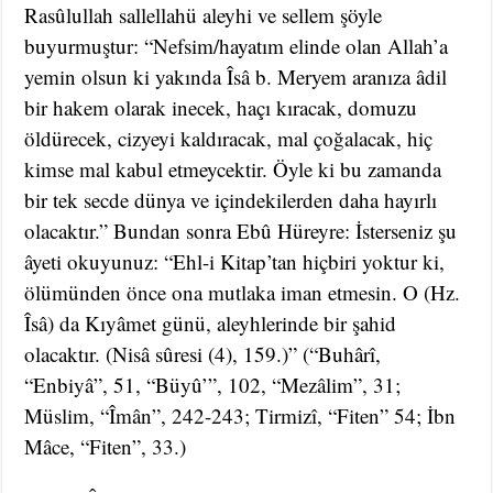
Rasûlullah sallellahü aleyhi ve sellem şöyle
buyurmuştur: “Nefsim/hayatım elinde olan Allah’a
yemin olsun ki yakında Îsâ b. Meryem aranıza âdil
bir hakem olarak inecek, haçı kıracak, domuzu
öldürecek, cizyeyi kaldıracak, mal çoğalacak, hiç
kimse mal kabul etmeycektir. Öyle ki bu zamanda
bir tek secde dünya ve içindekilerden daha hayırlı
olacaktır.” Bundan sonra Ebû Hüreyre: İsterseniz şu
âyeti okuyunuz: “Ehl-i Kitap’tan hiçbiri yoktur ki,
ölümünden önce ona mutlaka iman etmesin. O (Hz.
Îsâ) da Kıyâmet günü, aleyhlerinde bir şahid
olacaktır. (Nisâ sûresi (4), 159.)” (“Buhârî,
“Enbiyâ”, 51, “Büyû’”, 102, “Mezâlim”, 31;
Müslim, “Îmân”, 242-243; Tirmizî, “Fiten” 54; İbn
Mâce, “Fiten”, 33.)