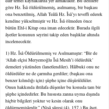
dair temel kaynaklarda yer almaktadır. Bu delillere
göre Hz. Îsâ öldürülmemiş, asılmamış, bir başkası
ona benzetilmiş, Allah Teâlâ Hz. Îsâ’yı teveffi ederek
kendine yükseltmiştir ve Hz. Îsâ ölmeden önce
bütün Ehl-i Kitap ona iman edecektir. Burada ilgili
âyetler konunun seyrini takip eden başlıklar altında
incelenecektir.
1) Hz. Îsâ Öldürülmemiş ve Asılmamıştır: “Bir de
‘Allah elçisi Meryemoğlu Îsâ Mesih’i öldürdük’
demeleri yüzünden (lanetlendiler). Hâlbuki onu ne
öldürdüler ne de çarmıha gerdiler; (başkası ona
benzer kılındığı için) şüphe içine düşürüldüler.
Onun hakkında ihtilafa düşenler bu konuda tam bir
şüphe içindedirler. Bu hususta zanna uyma dışında
hiçbir bilgileri yoktur ve kesin olarak onu
öldürmemişlerdir.” (Nisâ sûresi (4), 157.) Bu âyet,