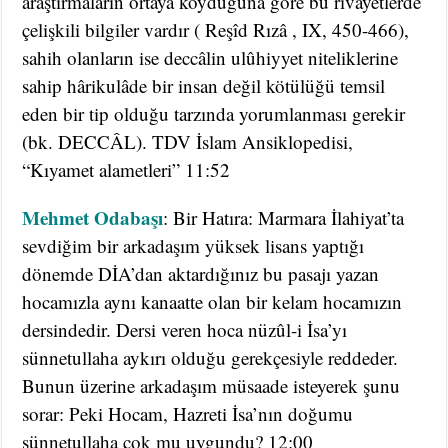
araştırmaların ortaya koyduğuna göre bu rivayetlerde
çelişkili bilgiler vardır ( Reşîd Rızâ , IX, 450-466),
sahih olanların ise deccâlin ulûhiyyet niteliklerine
sahip hârikulâde bir insan değil kötülüğü temsil
eden bir tip olduğu tarzında yorumlanması gerekir
(bk. DECCÂL). TDV İslam Ansiklopedisi,
“Kıyamet alametleri” 11:52
Mehmet Odabaşı
: Bir Hatıra: Marmara İlahiyat’ta
sevdiğim bir arkadaşım yüksek lisans yaptığı
dönemde DİA’dan aktardığınız bu pasajı yazan
hocamızla aynı kanaatte olan bir kelam hocamızın
dersindedir. Dersi veren hoca nüzûl-i İsa’yı
sünnetullaha aykırı olduğu gerekçesiyle reddeder.
Bunun üzerine arkadaşım müsaade isteyerek şunu
sorar: Peki Hocam, Hazreti İsa’nın doğumu
sünnetullaha çok mu uygundu? 12:00