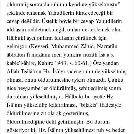
öldürmüş sonra da ruhunu kendine yükseltmiştir”
şeklinde anlamak Yahudilerin itiraz edeceği bir
cevap değildir. Üstelik böyle bir cevap Yahudilerin
iddiasını reddetmek değil, onları desteklemek olur.
Hâlbuki ayet onların iddiasını çürütmek için
gelmiştir. (Kevserî, Muhammed Zâhid, Nazratün
âbiratün fî mezâımi men yünkiru nüzûli Îsâ a.s.
kable’l-âhire, Kahire 1943, s. 60-61.) Öte yandan
Allah Teâlâ’nın Hz. Îsâ’yı sadece ruhu ile yükseltmiş
olması, onun öldürülmesine aykırı olmazdı. Çünkü
nice peygamberler öldürülmüş, şehit edilmiş sonra
da ruhları yükseltilmiştir. Hâlbuki bu ayette Hz.
Îsâ’nın yükseltilip kaldırılması, “bilakis” ifadesiyle
öldürülmesine zıt olarak gösterilmiş,
öldürülmediğine delil getirilmiştir. Bu durum
gösteriyor ki, Hz. Îsâ’nın yükseltilmesi ruh ve beden