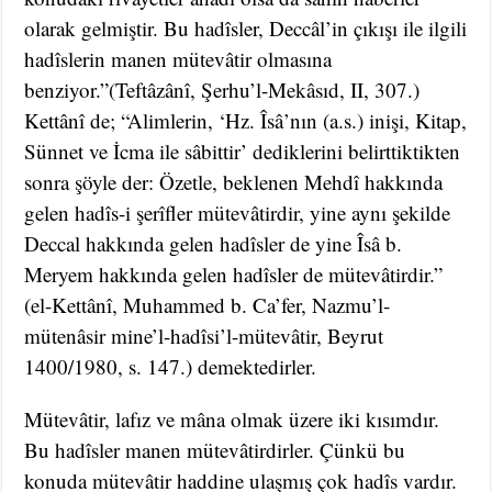
olarak gelmiştir. Bu hadîsler, Deccâl’in çıkışı ile ilgili
hadîslerin manen mütevâtir olmasına
benziyor.”(Teftâzânî, Şerhu’l-Mekâsıd, II, 307.)
Kettânî de; “Alimlerin, ‘Hz. Îsâ’nın (a.s.) inişi, Kitap,
Sünnet ve İcma ile sâbittir’ dediklerini belirttiktikten
sonra şöyle der: Özetle, beklenen Mehdî hakkında
gelen hadîs-i şerîfler mütevâtirdir, yine aynı şekilde
Deccal hakkında gelen hadîsler de yine Îsâ b.
Meryem hakkında gelen hadîsler de mütevâtirdir.”
(el-Kettânî, Muhammed b. Ca’fer, Nazmu’l-
mütenâsir mine’l-hadîsi’l-mütevâtir, Beyrut
1400/1980, s. 147.) demektedirler.
Mütevâtir, lafız ve mâna olmak üzere iki kısımdır.
Bu hadîsler manen mütevâtirdirler. Çünkü bu
konuda mütevâtir haddine ulaşmış çok hadîs vardır.