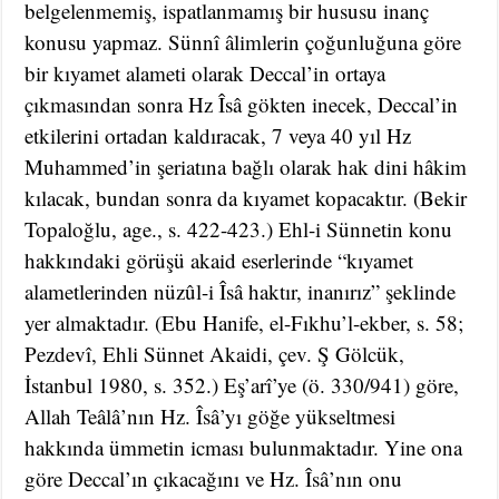
belgelenmemiş, ispatlanmamış bir hususu inanç
konusu yapmaz. Sünnî âlimlerin çoğunluğuna göre
bir kıyamet alameti olarak Deccal’in ortaya
çıkmasından sonra Hz Îsâ gökten inecek, Deccal’in
etkilerini ortadan kaldıracak, 7 veya 40 yıl Hz
Muhammed’in şeriatına bağlı olarak hak dini hâkim
kılacak, bundan sonra da kıyamet kopacaktır. (Bekir
Topaloğlu, age., s. 422-423.) Ehl-i Sünnetin konu
hakkındaki görüşü akaid eserlerinde “kıyamet
alametlerinden nüzûl-i Îsâ haktır, inanırız” şeklinde
yer almaktadır. (Ebu Hanife, el-Fıkhu’l-ekber, s. 58;
Pezdevî, Ehli Sünnet Akaidi, çev. Ş Gölcük,
İstanbul 1980, s. 352.) Eş’arî’ye (ö. 330/941) göre,
Allah Teâlâ’nın Hz. Îsâ’yı göğe yükseltmesi
hakkında ümmetin icması bulunmaktadır. Yine ona
göre Deccal’ın çıkacağını ve Hz. Îsâ’nın onu