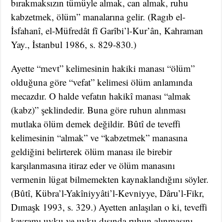
bırakmaksızın tümüyle almak, can almak, ruhu
kabzetmek, ölüm” manalarına gelir. (Ragıb el-
İsfahanî, el-Müfredât fî Garîbi’l-Kur’ân, Kahraman
Yay., İstanbul 1986, s. 829-830.)
Ayette “mevt” kelimesinin hakiki manası “ölüm”
olduğuna göre “vefat” kelimesi ölüm anlamında
mecazdır. O halde vefatın hakikî manası “almak
(kabz)” şeklindedir. Buna göre ruhun alınması
mutlaka ölüm demek değildir. Bûtî de teveffi
kelimesinin “almak” ve “kabzetmek” manasına
geldiğini belirterek ölüm manası ile birebir
karşılanmasına itiraz eder ve ölüm manasını
vermenin lügat bilmemekten kaynaklandığını söyler.
(Bûtî, Kübra’l-Yakîniyyâti’l-Kevniyye, Dâru’l-Fikr,
Dımaşk 1993, s. 329.) Ayetten anlaşılan o ki, teveffi
kavramı uyku ve uyku dışında ruhun alınmasını