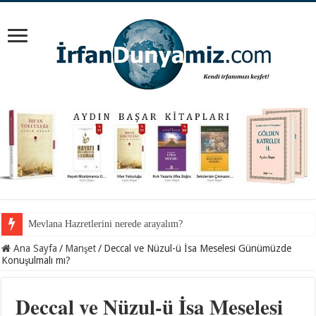
İnancından koparılan gençlerin vebali kimin?
Ana Sayfa
/
Manşet
/
Deccal ve Nüzul-ü İsa Meselesi Günümüzde
Konuşulmalı mı?
Deccal ve Nüzul-ü İsa Meselesi