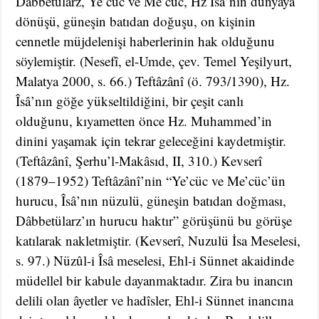
Dâbbetülarz, Ye’cüc ve Me’cüc, Hz Îsâ’nın dünyaya
dönüşü, güneşin batıdan doğuşu, on kişinin
cennetle müjdelenişi haberlerinin hak olduğunu
söylemiştir. (Nesefî, el-Umde, çev. Temel Yeşilyurt,
Malatya 2000, s. 66.) Teftâzânî (ö. 793/1390), Hz.
Îsâ’nın göğe yükseltildiğini, bir çeşit canlı
olduğunu, kıyametten önce Hz. Muhammed’in
dinini yaşamak için tekrar geleceğini kaydetmiştir.
(Teftâzânî, Şerhu’l-Makâsıd, II, 310.) Kevserî
(1879–1952) Teftâzânî’nin “Ye’cüc ve Me’cüc’ün
hurucu, Îsâ’nın nüzulü, güneşin batıdan doğması,
Dâbbetülarz’ın hurucu haktır” görüşünü bu görüşe
katılarak nakletmiştir. (Kevserî, Nuzulü İsa Meselesi,
s. 97.) Nüzûl-i Îsâ meselesi, Ehl-i Sünnet akaidinde
müdellel bir kabule dayanmaktadır. Zira bu inancın
delili olan âyetler ve hadîsler, Ehl-i Sünnet inancına