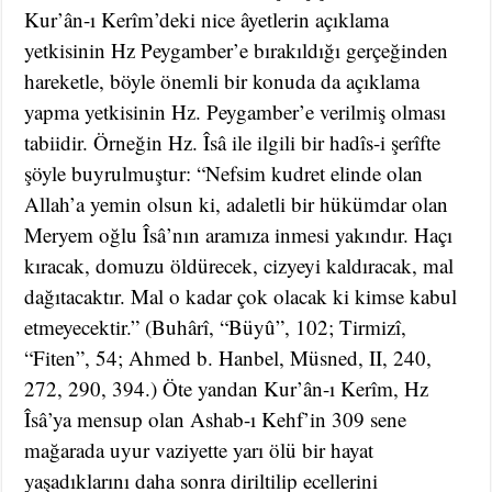
Kur’ân-ı Kerîm’deki nice âyetlerin açıklama
yetkisinin Hz Peygamber’e bırakıldığı gerçeğinden
hareketle, böyle önemli bir konuda da açıklama
yapma yetkisinin Hz. Peygamber’e verilmiş olması
tabiidir. Örneğin Hz. Îsâ ile ilgili bir hadîs-i şerîfte
şöyle buyrulmuştur: “Nefsim kudret elinde olan
Allah’a yemin olsun ki, adaletli bir hükümdar olan
Meryem oğlu Îsâ’nın aramıza inmesi yakındır. Haçı
kıracak, domuzu öldürecek, cizyeyi kaldıracak, mal
dağıtacaktır. Mal o kadar çok olacak ki kimse kabul
etmeyecektir.” (Buhârî, “Büyû”, 102; Tirmizî,
“Fiten”, 54; Ahmed b. Hanbel, Müsned, II, 240,
272, 290, 394.) Öte yandan Kur’ân-ı Kerîm, Hz
Îsâ’ya mensup olan Ashab-ı Kehf’in 309 sene
mağarada uyur vaziyette yarı ölü bir hayat
yaşadıklarını daha sonra diriltilip ecellerini