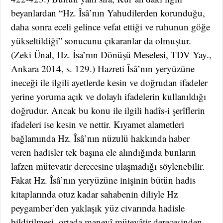
beyanlardan “Hz. Îsâ’nın Yahudilerden korunduğu,
daha sonra eceli gelince vefat ettiği ve ruhunun göğe
yükseltildiği” sonucunu çıkaranlar da olmuştur.
(Zeki Ünal, Hz. İsa’nın Dönüşü Meselesi, TDV Yay.,
Ankara 2014, s. 129.) Hazreti Îsâ’nın yeryüzüne
ineceği ile ilgili ayetlerde kesin ve doğrudan ifadeler
yerine yoruma açık ve dolaylı ifadelerin kullanıldığı
doğrudur. Ancak bu konu ile ilgili hadîs-i şerîflerin
ifadeleri ise kesin ve nettir. Kıyamet alametleri
bağlamında Hz. Îsâ’nın nüzulü hakkında haber
veren hadisler tek başına ele alındığında bunların
lafzen mütevatir derecesine ulaşmadığı söylenebilir.
Fakat Hz. Îsâ’nın yeryüzüne inişinin bütün hadis
kitaplarında otuz kadar sahabenin diliyle Hz
peygamber’den yaklaşık yüz civarında hadisle
bildirilmesi, ortada manevî mütevâtir derecesinden