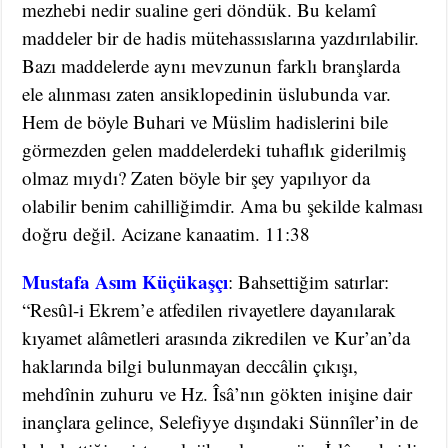
mezhebi nedir sualine geri döndük. Bu kelamî
maddeler bir de hadis mütehassıslarına yazdırılabilir.
Bazı maddelerde aynı mevzunun farklı branşlarda
ele alınması zaten ansiklopedinin üslubunda var.
Hem de böyle Buhari ve Müslim hadislerini bile
görmezden gelen maddelerdeki tuhaflık giderilmiş
olmaz mıydı? Zaten böyle bir şey yapılıyor da
olabilir benim cahilliğimdir. Ama bu şekilde kalması
doğru değil. Acizane kanaatim. 11:38
Mustafa Asım Küçükaşçı
: Bahsettiğim satırlar:
“Resûl-i Ekrem’e atfedilen rivayetlere dayanılarak
kıyamet alâmetleri arasında zikredilen ve Kur’an’da
haklarında bilgi bulunmayan deccâlin çıkışı,
mehdînin zuhuru ve Hz. Îsâ’nın gökten inişine dair
inançlara gelince, Selefiyye dışındaki Sünnîler’in de