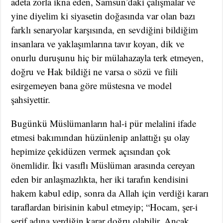
adeta zorla ikna eden, Samsun’daki çalışmalar ve
yine diyelim ki siyasetin doğasında var olan bazı
farklı senaryolar karşısında, en sevdiğini bildiğim
insanlara ve yaklaşımlarına tavır koyan, dik ve
onurlu duruşunu hiç bir mülahazayla terk etmeyen,
doğru ve Hak bildiği ne varsa o sözü ve fiili
esirgemeyen bana göre müstesna ve model
şahsiyettir.
Bugünkü Müslümanların hal-i pür melalini ifade
etmesi bakımından hüzünlenip anlattığı şu olay
hepimize çekidüzen vermek açısından çok
önemlidir. İki vasıflı Müslüman arasında cereyan
eden bir anlaşmazlıkta, her iki tarafın kendisini
hakem kabul edip, sonra da Allah için verdiği kararı
taraflardan birisinin kabul etmeyip; “Hocam, şer-i
şerif adına verdiğin karar doğru olabilir. Ancak