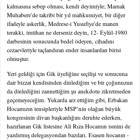
kalmasına sebep olması, kendi deyimiyle; Mamak
Muhabere’de takribi bir yıl mahkumiyet, bir diğer
ifadeyle askerlik, Medrese-i Yusufiye’de manen
terakki, imtihan ne derseniz deyin, 12- Eylül-1980
darbesinin sonucunda bedel ödeyen, cihadını
cezaevleriyle taçlandıran ender insanlardan birisi
olmuştur.
Yeri geldiği için Gik üyeliğine seçilişi ve sonucuna
dair bizzat kendisinden dinlediğim ve bir çoğunuzun
da dinlediğini zannettiğim şu anekdotu zikretmeden
geçemeyeceğim. Yukarda arz ettiğim gibi, Erbakan
Hocamızın tensipleriyle MSP’nin olağan büyük
kongresinin divan başkanlığını deruhte ederken,
hazırlanan Gik listesine Ali Rıza Hocamın ismini de
yazdırmış delegasyondan bazıları. Esasen hocanın -