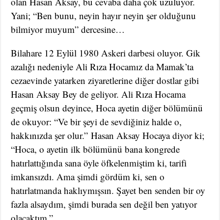
olan Hasan Aksay, bu cevaba daha çok üzülüyor.
Yani; “Ben bunu, neyin hayır neyin şer olduğunu
bilmiyor muyum” dercesine…
Bilahare 12 Eylül 1980 Askeri darbesi oluyor. Gik
azalığı nedeniyle Ali Rıza Hocamız da Mamak’ta
cezaevinde yatarken ziyaretlerine diğer dostlar gibi
Hasan Aksay Bey de geliyor. Ali Rıza Hocama
geçmiş olsun deyince, Hoca ayetin diğer bölümünü
de okuyor: “Ve bir şeyi de sevdiğiniz halde o,
hakkınızda şer olur.” Hasan Aksay Hocaya diyor ki;
“Hoca, o ayetin ilk bölümünü bana kongrede
hatırlattığında sana öyle öfkelenmiştim ki, tarifi
imkansızdı. Ama şimdi gördüm ki, sen o
hatırlatmanda haklıymışsın. Şayet ben senden bir oy
fazla alsaydım, şimdi burada sen değil ben yatıyor
olacaktım.”