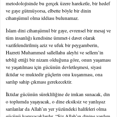
metodolojisinde bu gerçek üzere hareketle, bir hedef
ve gaye gütmüyorsa, elbette böyle bir dinin
cihanşümul olma iddiası bulunamaz.
İslam dini cihanşümul bir gaye, evrensel bir mesaj ve
tüm insanlığı kendisine ümmet-i davet olarak
vazifelendirilmiş aziz ve ufuk bir peygamberin,
Hazreti Muhammed sallellahu aleyhi ve sellem’in
tebliğ ettiği bir nizam olduğuna göre, onun yaşaması
ve yaşatılması için gücünün devletleşmesi, siyasi
iktidar ve muktedir güçlerin onu kuşanması, ona
sarılıp sahip çıkması gerekecektir.
İktidar gücünün sürekliliğine de imkan sunacak, din
o toplumda yaşayacak, o dine eksiksiz ve yanlışsız
sarılanlar da Allah’ın yer yüzündeki halifeleri olma
gücünü koruyacaklardır. “Siz Allah’ın dinine yardım