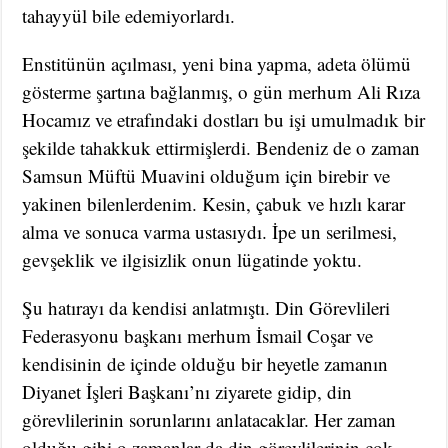
tahayyül bile edemiyorlardı.
Enstitünün açılması, yeni bina yapma, adeta ölümü
gösterme şartına bağlanmış, o gün merhum Ali Rıza
Hocamız ve etrafındaki dostları bu işi umulmadık bir
şekilde tahakkuk ettirmişlerdi. Bendeniz de o zaman
Samsun Müftü Muavini olduğum için birebir ve
yakinen bilenlerdenim. Kesin, çabuk ve hızlı karar
alma ve sonuca varma ustasıydı. İpe un serilmesi,
gevşeklik ve ilgisizlik onun lügatinde yoktu.
Şu hatırayı da kendisi anlatmıştı. Din Görevlileri
Federasyonu başkanı merhum İsmail Coşar ve
kendisinin de içinde olduğu bir heyetle zamanın
Diyanet İşleri Başkanı’nı ziyarete gidip, din
görevlilerinin sorunlarını anlatacaklar. Her zaman
olduğu gibi o zamanlar da din görevlilerinin çok