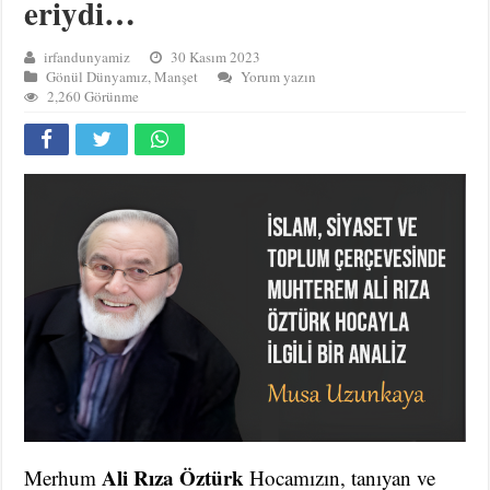
eriydi…
irfandunyamiz
30 Kasım 2023
Gönül Dünyamız
,
Manşet
Yorum yazın
2,260 Görünme
Ali Rıza Öztürk
Merhum
Hocamızın, tanıyan ve