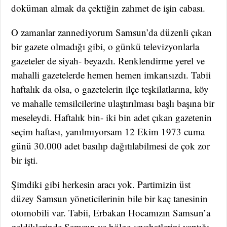
doküman almak da çektiğin zahmet de işin cabası.
O zamanlar zannediyorum Samsun’da düzenli çıkan
bir gazete olmadığı gibi, o günkü televizyonlarla
gazeteler de siyah- beyazdı. Renklendirme yerel ve
mahalli gazetelerde hemen hemen imkansızdı. Tabii
haftalık da olsa, o gazetelerin ilçe teşkilatlarına, köy
ve mahalle temsilcilerine ulaştırılması başlı başına bir
meseleydi. Haftalık bin- iki bin adet çıkan gazetenin
seçim haftası, yanılmıyorsam 12 Ekim 1973 cuma
günü 30.000 adet basılıp dağıtılabilmesi de çok zor
bir işti.
Şimdiki gibi herkesin aracı yok. Partimizin üst
düzey Samsun yöneticilerinin bile bir kaç tanesinin
otomobili var. Tabii, Erbakan Hocamızın Samsun’a
geldiklerinde Samsun ve bölge seyahatlerini yaptığı