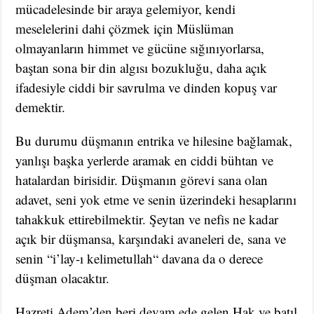
mücadelesinde bir araya gelemiyor, kendi
meselelerini dahi çözmek için Müslüman
olmayanların himmet ve gücüne sığınıyorlarsa,
baştan sona bir din algısı bozukluğu, daha açık
ifadesiyle ciddi bir savrulma ve dinden kopuş var
demektir.
Bu durumu düşmanın entrika ve hilesine bağlamak,
yanlışı başka yerlerde aramak en ciddi bühtan ve
hatalardan birisidir. Düşmanın görevi sana olan
adavet, seni yok etme ve senin üzerindeki hesaplarını
tahakkuk ettirebilmektir. Şeytan ve nefis ne kadar
açık bir düşmansa, karşındaki avaneleri de, sana ve
senin “i’lay-ı kelimetullah“ davana da o derece
düşman olacaktır.
Hazreti Adem’den beri devam ede gelen Hak ve batıl