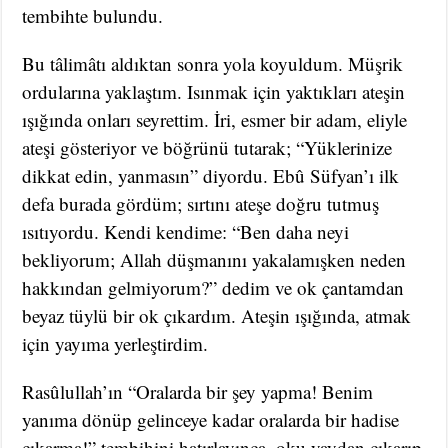
tembihte bulundu.
Bu tâlimâtı aldıktan sonra yola koyuldum. Müşrik
ordularına yaklaştım. Isınmak için yaktıkları ateşin
ışığında onları seyrettim. İri, esmer bir adam, eliyle
ateşi gösteriyor ve böğrünü tutarak; “Yüklerinize
dikkat edin, yanmasın” diyordu. Ebû Süfyan’ı ilk
defa burada gördüm; sırtını ateşe doğru tutmuş
ısıtıyordu. Kendi kendime: “Ben daha neyi
bekliyorum; Allah düşmanını yakalamışken neden
hakkından gelmiyorum?” dedim ve ok çantamdan
beyaz tüylü bir ok çıkardım. Ateşin ışığında, atmak
için yayıma yerleştirdim.
Rasûlullah’ın “Oralarda bir şey yapma! Benim
yanıma dönüp gelinceye kadar oralarda bir hadise
çıkarma!” tembihini hatırlayınca, oku yaydan çıkarıp