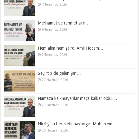
7 Temmuz 2026
Merhamet ve rahmet sırrı…
6 Temmuz 2026
Hem alim hem şairdi Amil Hocam…
2 Temmuz 2026
Seğirtip de gelen şiiri…
27 Haziran 2026
Namaza kalkmayanlar maça kalkar oldu….
27 Haziran 2026
Hicrî yılın bereketli başlangıcı Muharrem…
25 Haziran 2026