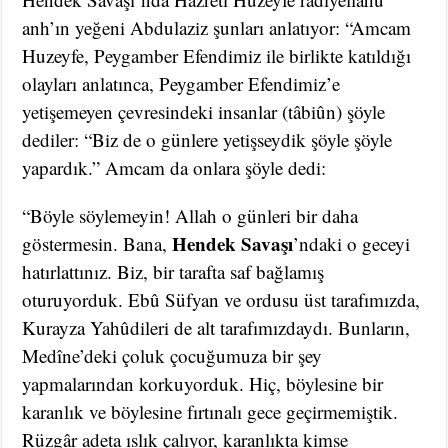
anh’ın yeğeni Abdulaziz şunları anlatıyor: “Amcam
Huzeyfe, Peygamber Efendimiz ile birlikte katıldığı
olayları anlatınca, Peygamber Efendimiz’e
yetişemeyen çevresindeki insanlar (tâbiûn) şöyle
dediler: “Biz de o günlere yetişseydik şöyle şöyle
yapardık.” Amcam da onlara şöyle dedi:
“Böyle söylemeyin! Allah o günleri bir daha
Hendek Savaşı
göstermesin. Bana,
’ndaki o geceyi
hatırlattınız. Biz, bir tarafta saf bağlamış
oturuyorduk. Ebû Süfyan ve ordusu üst tarafımızda,
Kurayza Yahûdileri de alt tarafımızdaydı. Bunların,
Medîne’deki çoluk çocuğumuza bir şey
yapmalarından korkuyorduk. Hiç, böylesine bir
karanlık ve böylesine fırtınalı gece geçirmemiştik.
Rüzgâr adeta ıslık çalıyor, karanlıkta kimse