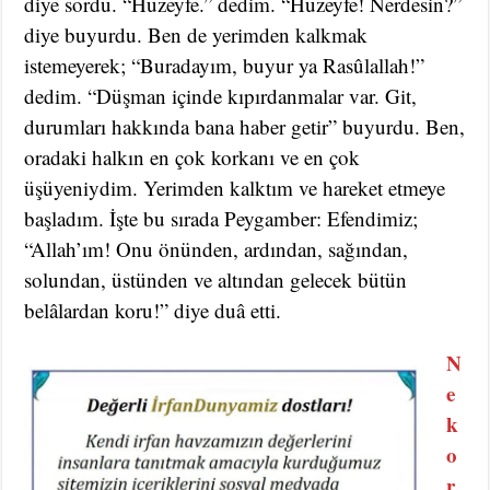
diye sordu. “Huzeyfe.” dedim. “Huzeyfe! Nerdesin?”
diye buyurdu. Ben de yerimden kalkmak
istemeyerek; “Buradayım, buyur ya Rasûlallah!”
dedim. “Düşman içinde kıpırdanmalar var. Git,
durumları hakkında bana haber getir” buyurdu. Ben,
oradaki halkın en çok korkanı ve en çok
üşüyeniydim. Yerimden kalktım ve hareket etmeye
başladım. İşte bu sırada Peygamber: Efendimiz;
“Allah’ım! Onu önünden, ardından, sağından,
solundan, üstünden ve altından gelecek bütün
belâlardan koru!” diye duâ etti.
N
e
k
o
r