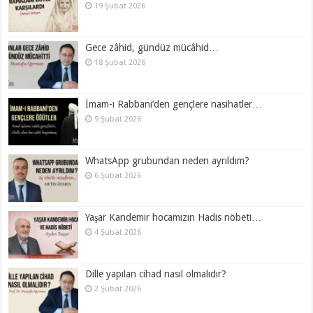
19 Şubat 2026
Gece zâhid, gündüz mücâhid…
18 Şubat 2026
İmam-ı Rabbani’den gençlere nasihatler…
9 Şubat 2026
WhatsApp grubundan neden ayrıldım?
6 Şubat 2026
Yaşar Kandemir hocamızın Hadis nöbeti…
4 Şubat 2026
Dille yapılan cihad nasıl olmalıdır?
2 Şubat 2026