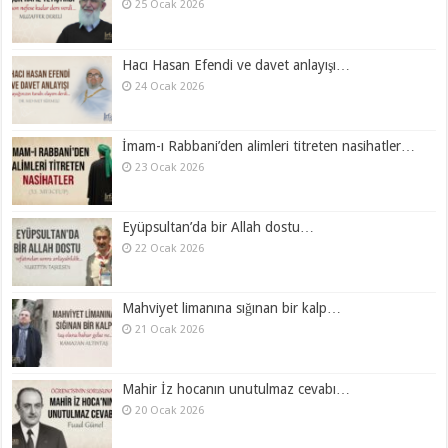
25 Ocak 2026
Hacı Hasan Efendi ve davet anlayışı…
24 Ocak 2026
İmam-ı Rabbani’den alimleri titreten nasihatler…
23 Ocak 2026
Eyüpsultan’da bir Allah dostu…
22 Ocak 2026
Mahviyet limanına sığınan bir kalp…
21 Ocak 2026
Mahir İz hocanın unutulmaz cevabı…
20 Ocak 2026