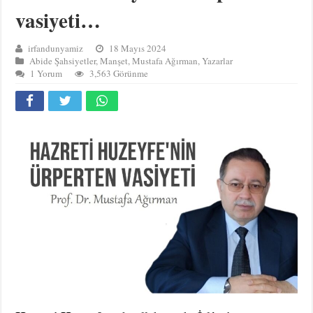
vasiyeti…
irfandunyamiz
18 Mayıs 2024
Abide Şahsiyetler
,
Manşet
,
Mustafa Ağırman
,
Yazarlar
1 Yorum
3,563 Görünme