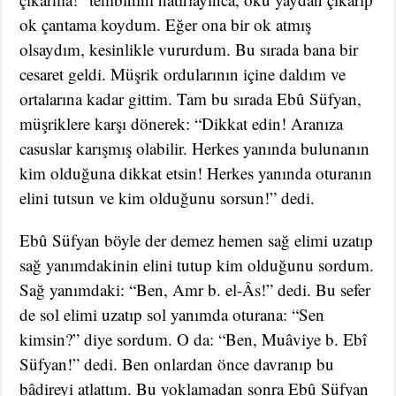
ok çantama koydum. Eğer ona bir ok atmış
olsaydım, kesinlikle vururdum. Bu sırada bana bir
cesaret geldi. Müşrik ordularının içine daldım ve
ortalarına kadar gittim. Tam bu sırada Ebû Süfyan,
müşriklere karşı dönerek: “Dikkat edin! Aranıza
casuslar karışmış olabilir. Herkes yanında bulunanın
kim olduğuna dikkat etsin! Herkes yanında oturanın
elini tutsun ve kim olduğunu sorsun!” dedi.
Ebû Süfyan böyle der demez hemen sağ elimi uzatıp
sağ yanımdakinin elini tutup kim olduğunu sordum.
Sağ yanımdaki: “Ben, Amr b. el-Âs!” dedi. Bu sefer
de sol elimi uzatıp sol yanımda oturana: “Sen
kimsin?” diye sordum. O da: “Ben, Muâviye b. Ebî
Süfyan!” dedi. Ben onlardan önce davranıp bu
bâdireyi atlattım. Bu yoklamadan sonra Ebû Süfyan