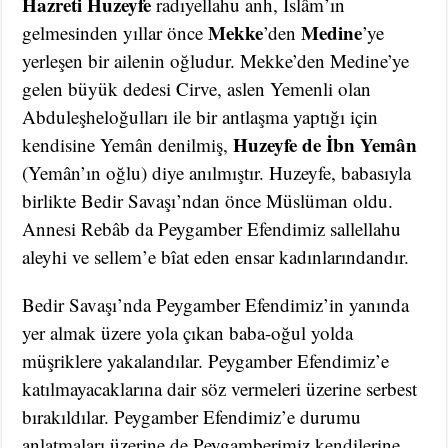
Hazreti Huzeyfe
radıyellahu anh, İslâm’ın
Mekke
Medine
gelmesinden yıllar önce
’den
’ye
yerleşen bir ailenin oğludur. Mekke’den Medine’ye
gelen büyük dedesi Cirve, aslen Yemenli olan
Abduleşheloğulları ile bir antlaşma yaptığı için
Huzeyfe de İbn Yemân
kendisine Yemân denilmiş,
(Yemân’ın oğlu) diye anılmıştır. Huzeyfe, babasıyla
birlikte Bedir Savaşı’ndan önce Müslüman oldu.
Annesi Rebâb da Peygamber Efendimiz sallellahu
aleyhi ve sellem’e bîat eden ensar kadınlarındandır.
Bedir Savaşı’nda Peygamber Efendimiz’in yanında
yer almak üzere yola çıkan baba-oğul yolda
müşriklere yakalandılar. Peygamber Efendimiz’e
katılmayacaklarına dair söz vermeleri üzerine serbest
bırakıldılar. Peygamber Efendimiz’e durumu
anlatmaları üzerine de Peygamberimiz kendilerine