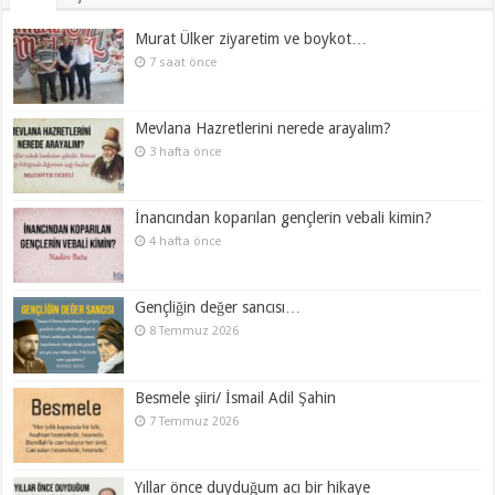
Murat Ülker ziyaretim ve boykot…
7 saat önce
Mevlana Hazretlerini nerede arayalım?
3 hafta önce
İnancından koparılan gençlerin vebali kimin?
4 hafta önce
Gençliğin değer sancısı…
8 Temmuz 2026
Besmele şiiri/ İsmail Adil Şahin
7 Temmuz 2026
Yıllar önce duyduğum acı bir hikaye