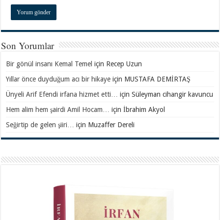
Son Yorumlar
Bir gönül insanı Kemal Temel
için
Recep Uzun
Yıllar önce duyduğum acı bir hikaye
için
MUSTAFA DEMİRTAŞ
Ünyeli Arif Efendi irfana hizmet etti…
için
Süleyman cihangir kavuncu
Hem alim hem şairdi Amil Hocam…
için
İbrahim Akyol
Seğirtip de gelen şiiri…
için
Muzaffer Dereli