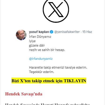
Bizi
X’ten takip etmek için TIKLAYIN
Hendek Savaşı’nda
Hendek Savaşı’nda Hazreti Huzeyfe radıyellahu