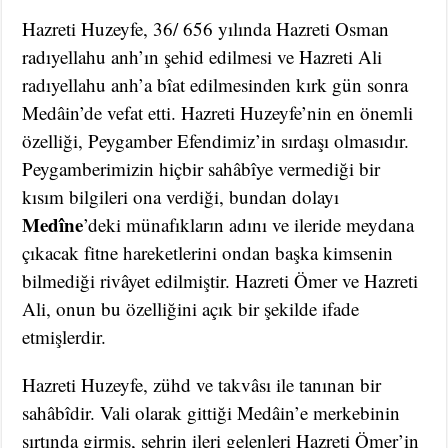
Hazreti Huzeyfe, 36/ 656 yılında Hazreti Osman
radıyellahu anh’ın şehid edilmesi ve Hazreti Ali
radıyellahu anh’a bîat edilmesinden kırk gün sonra
Medâin’de vefat etti. Hazreti Huzeyfe’nin en önemli
özelliği, Peygamber Efendimiz’in sırdaşı olmasıdır.
Peygamberimizin hiçbir sahâbîye vermediği bir
kısım bilgileri ona verdiği, bundan dolayı
Medîne
’deki münafıkların adını ve ileride meydana
çıkacak fitne hareketlerini ondan başka kimsenin
bilmediği rivâyet edilmiştir. Hazreti Ömer ve Hazreti
Ali, onun bu özelliğini açık bir şekilde ifade
etmişlerdir.
Hazreti Huzeyfe, zühd ve takvâsı ile tanınan bir
sahâbîdir. Vali olarak gittiği Medâin’e merkebinin
sırtında girmiş, şehrin ileri gelenleri Hazreti Ömer’in