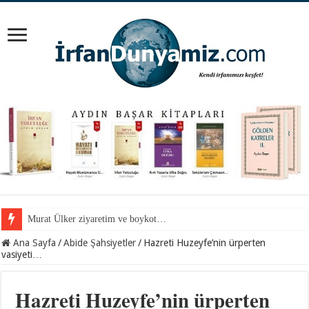
Mevlana Hazretlerini nerede arayalım?
Ana Sayfa
/
Abide Şahsiyetler
/
Hazreti Huzeyfe’nin ürperten
vasiyeti…
Hazreti Huzeyfe’nin ürperten