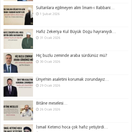
Sultanlara eğilmeyen alim İmam-ı Rabbani…
1 Şubat 2026
Hafız Zekeriya Kul Büyük Doğu hayranıydı…
31 Ocak 2026
Hiç buzlu zeminde araba sürdünüz mü?
30 Ocak 2026
Ünye’nin asaletini korumak zorundayız…
29 Ocak 2026
Bitâne meselesi…
26 Ocak 2026
İsmail Ketenci hoca çok hafız yetiştirdi…