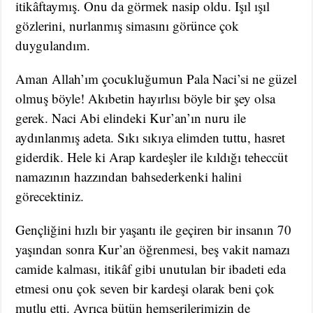
itikâftaymış. Onu da görmek nasip oldu. Işıl ışıl
gözlerini, nurlanmış simasını görünce çok
duygulandım.
Aman Allah’ım çocukluğumun Pala Naci’si ne güzel
olmuş böyle! Akıbetin hayırlısı böyle bir şey olsa
gerek. Naci Abi elindeki Kur’an’ın nuru ile
aydınlanmış adeta. Sıkı sıkıya elimden tuttu, hasret
giderdik. Hele ki Arap kardeşler ile kıldığı teheccüt
namazının hazzından bahsederkenki halini
görecektiniz.
Gençliğini hızlı bir yaşantı ile geçiren bir insanın 70
yaşından sonra Kur’an öğrenmesi, beş vakit namazı
camide kalması, itikâf gibi unutulan bir ibadeti eda
etmesi onu çok seven bir kardeşi olarak beni çok
mutlu etti. Ayrıca bütün hemşerilerimizin de