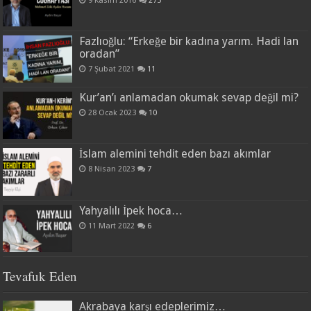
9 Kasım 2016
275
Fazlıoğlu: “Erkeğe bir kadına yarım. Hadi lan
oradan”
7 Şubat 2021
11
Kur’an’ı anlamadan okumak sevap değil mi?
28 Ocak 2023
10
İslam alemini tehdit eden bazı akımlar
8 Nisan 2023
7
Yahyalılı İpek hoca…
11 Mart 2022
6
Tevafuk Eden
Akrabaya karşı edeplerimiz…