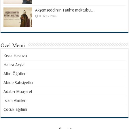
Akşemseddin’in Fatih’e mektubu…
8 Ocak 2026
Özel Menü
Kıssa Havuzu
Hatıra Arşivi
Altın Öğütler
Abide Şahsiyetler
Adab-ı Muaşeret
İslam Alimleri
Çocuk Eğitimi