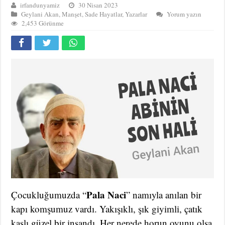
irfandunyamiz
30 Nisan 2023
Geylani Akan
,
Manşet
,
Sade Hayatlar
,
Yazarlar
Yorum yazın
2,453 Görünme
Pala Naci
Çocukluğumuzda “
” namıyla anılan bir
kapı komşumuz vardı. Yakışıklı, şık giyimli, çatık
kaşlı güzel bir insandı. Her nerede horun oyunu olsa