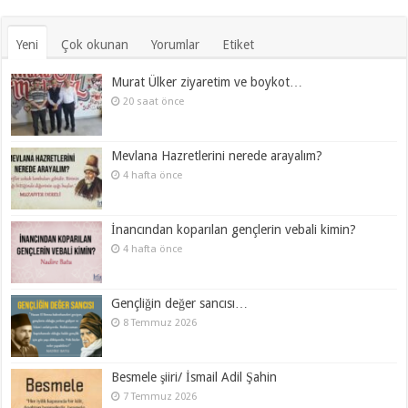
Yeni
Çok okunan
Yorumlar
Etiket
Murat Ülker ziyaretim ve boykot…
20 saat önce
Mevlana Hazretlerini nerede arayalım?
4 hafta önce
İnancından koparılan gençlerin vebali kimin?
4 hafta önce
Gençliğin değer sancısı…
8 Temmuz 2026
Besmele şiiri/ İsmail Adil Şahin
7 Temmuz 2026