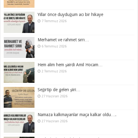
Yıllar önce duyduğum acı bir hikaye
7 Temmuz 2026
Merhamet ve rahmet sırrı…
6 Temmuz 2026
Hem alim hem şairdi Amil Hocam…
2 Temmuz 2026
Seğirtip de gelen şiiri…
27 Haziran 2026
Namaza kalkmayanlar maça kalkar oldu….
27 Haziran 2026