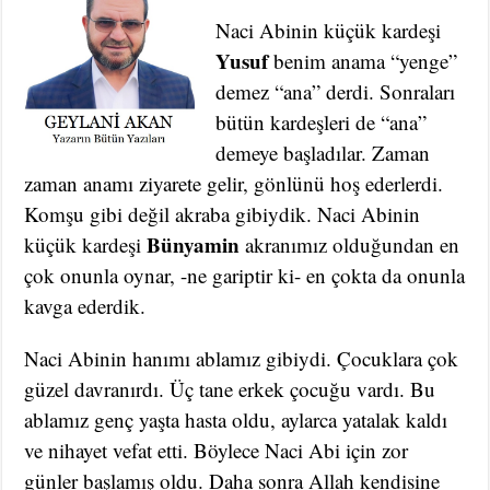
Naci Abinin küçük kardeşi
Yusuf
benim anama “yenge”
demez “ana” derdi. Sonraları
bütün kardeşleri de “ana”
demeye başladılar. Zaman
zaman anamı ziyarete gelir, gönlünü hoş ederlerdi.
Komşu gibi değil akraba gibiydik. Naci Abinin
Bünyamin
küçük kardeşi
akranımız olduğundan en
çok onunla oynar, -ne gariptir ki- en çokta da onunla
kavga ederdik.
Naci Abinin hanımı ablamız gibiydi. Çocuklara çok
güzel davranırdı. Üç tane erkek çocuğu vardı. Bu
ablamız genç yaşta hasta oldu, aylarca yatalak kaldı
ve nihayet vefat etti. Böylece Naci Abi için zor
günler başlamış oldu. Daha sonra Allah kendisine