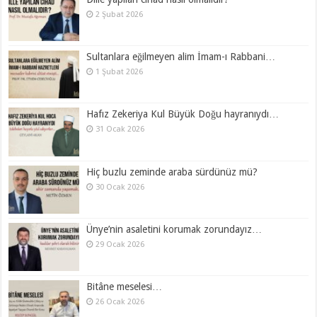
2 Şubat 2026
Sultanlara eğilmeyen alim İmam-ı Rabbani…
1 Şubat 2026
Hafız Zekeriya Kul Büyük Doğu hayranıydı…
31 Ocak 2026
Hiç buzlu zeminde araba sürdünüz mü?
30 Ocak 2026
Ünye’nin asaletini korumak zorundayız…
29 Ocak 2026
Bitâne meselesi…
26 Ocak 2026