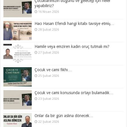
Çocuklarımızın bugünü ve geleceği için neler
yapabiliriz?
16 Nisan 2026
Hacı Hasan Efendi hangi kitabı tavsiye etmiş…
28 Şubat 2026
Hamile veya emziren kadın oruç tutmalı mı?
27 Şubat 2026
Çocuk ve cami fıkhı…
25 Şubat 2026
Çocuk ve cami konusunda ortayı bulamadık…
23 Şubat 2026
Onlar da bir gün aslına dönecek…
22 Şubat 2026