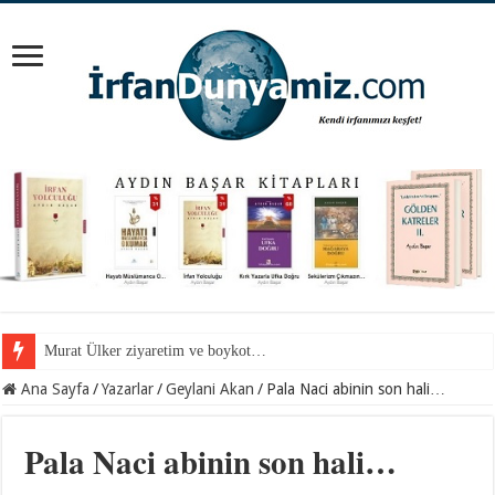
Mevlana Hazretlerini nerede arayalım?
Ana Sayfa
/
Yazarlar
/
Geylani Akan
/
Pala Naci abinin son hali…
Pala Naci abinin son hali…