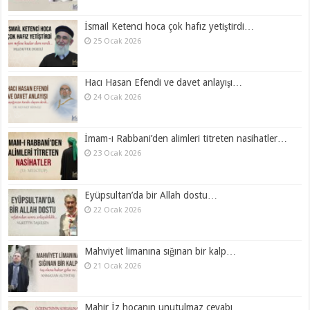
İsmail Ketenci hoca çok hafız yetiştirdi…
25 Ocak 2026
Hacı Hasan Efendi ve davet anlayışı…
24 Ocak 2026
İmam-ı Rabbani’den alimleri titreten nasihatler…
23 Ocak 2026
Eyüpsultan’da bir Allah dostu…
22 Ocak 2026
Mahviyet limanına sığınan bir kalp…
21 Ocak 2026
Mahir İz hocanın unutulmaz cevabı…