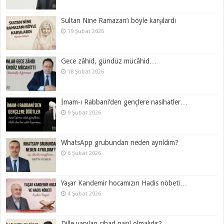
Sultan Nine Ramazan’ı böyle karşılardı
19 Şubat 2026
Gece zâhid, gündüz mücâhid…
18 Şubat 2026
İmam-ı Rabbani’den gençlere nasihatler…
9 Şubat 2026
WhatsApp grubundan neden ayrıldım?
6 Şubat 2026
Yaşar Kandemir hocamızın Hadis nöbeti…
4 Şubat 2026
Dille yapılan cihad nasıl olmalıdır?