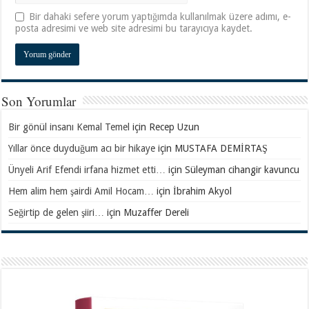
Bir dahaki sefere yorum yaptığımda kullanılmak üzere adımı, e-
posta adresimi ve web site adresimi bu tarayıcıya kaydet.
Son Yorumlar
Bir gönül insanı Kemal Temel
için
Recep Uzun
Yıllar önce duyduğum acı bir hikaye
için
MUSTAFA DEMİRTAŞ
Ünyeli Arif Efendi irfana hizmet etti…
için
Süleyman cihangir kavuncu
Hem alim hem şairdi Amil Hocam…
için
İbrahim Akyol
Seğirtip de gelen şiiri…
için
Muzaffer Dereli