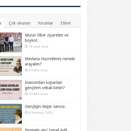
i
Çok okunan
Yorumlar
Etiket
Murat Ülker ziyaretim ve
boykot…
18 saat önce
Mevlana Hazretlerini nerede
arayalım?
4 hafta önce
İnancından koparılan
gençlerin vebali kimin?
4 hafta önce
Gençliğin değer sancısı…
8 Temmuz 2026
Besmele şiiri/ İsmail Adil