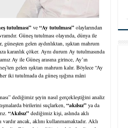
eş tutulması”
“Ay tutulması”
ve
olaylarından
avramdır. Güneş tutulması olayında, dünya ile
ler, güneşten gelen aydınlıktan, ışıktan mahrum
ıza karanlık çöker. Aynı durum Ay tutulmasında
amız Ay ile Güneş arasına girince, Ay’ın
neş’ten gelen ışıktan mahrum kalır. Böylece “Ay
her iki tutulmada da güneş ışığına mâni
ası” dediğimiz şeyin nasıl gerçekleştiğini analiz
“akılsız”
şmalarda birilerini suçlarken,
ya da
“Akılsız”
rız.
dediğimiz kişi, aslında aklı
ı vardır ancak, aklını kullanmamaktadır. Aklı