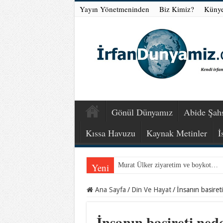
Yayın Yönetmeninden
Biz Kimiz?
Küny
Gönül Dünyamız
Abide Şahs
Kıssa Havuzu
Kaynak Metinler
İ
Yeni
Murat Ülker ziyaretim ve boykot…
Ana Sayfa
/
Din Ve Hayat
/
İnsanın basiret
İnsanın basireti ned