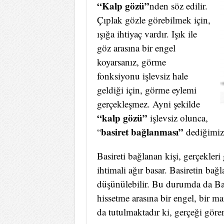
“Kalp gözü”
nden söz edilir.
Çıplak gözle görebilmek için,
ışığa ihtiyaç vardır. Işık ile
göz arasına bir engel
koyarsanız, görme
fonksiyonu işlevsiz hale
geldiği için, görme eylemi
gerçekleşmez. Ayni şekilde
“kalp gözü”
işlevsiz olunca,
basiret bağlanması”
“
dediğimiz 
Basireti bağlanan kişi, gerçekler
ihtimali ağır basar. Basiretin bağ
düşünülebilir. Bu durumda da Bas
hissetme arasına bir engel, bir m
da tutulmaktadır ki, gerçeği göre