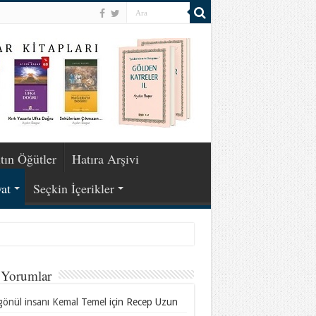
tın Öğütler
Hatıra Arşivi
at
Seçkin İçerikler
 Yorumlar
gönül insanı Kemal Temel
için
Recep Uzun