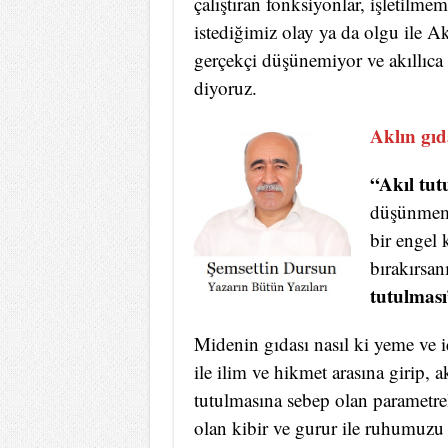
çalıştıran fonksiyonlar, işletilm
istediğimiz olay ya da olgu ile Ak
gerçekçi düşünemiyor ve akıllıc
diyoruz.
Aklın gıd
“Akıl tut
düşünmemes
bir engel
bırakırsan
tutulması
Midenin gıdası nasıl ki yeme ve iç
ile ilim ve hikmet arasına girip, 
tutulmasına sebep olan parametre
olan kibir ve gurur ile ruhumuzu z