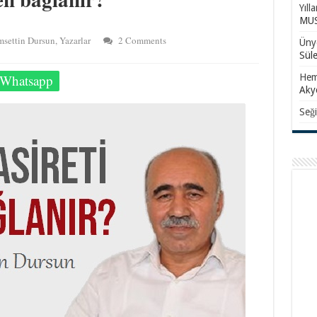
Yıll
MUS
msettin Dursun
,
Yazarlar
2 Comments
Ünye
Sül
Whatsapp
Hem
Aky
Seği