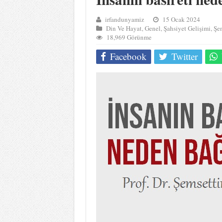
irfandunyamiz
15 Ocak 2024
Din Ve Hayat
,
Genel
,
Şahsiyet Gelişimi
,
Şe
18,969 Görünme
Facebook
Twitter