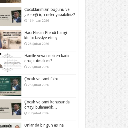
Çocuklarımızın bugünü ve
geleceği için neler yapabiliriz?
16 Nisan 2026
Hacı Hasan Efendi hangi
kitabı tavsiye etmiş…
28 Şubat 2026
Hamile veya emziren kadın
oruç tutmalı mı?
27 Şubat 2026
Çocuk ve cami fıkhı…
25 Şubat 2026
Çocuk ve cami konusunda
ortayı bulamadık…
23 Şubat 2026
Onlar da bir gün aslına