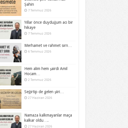
Şahin
7 Temmuz 2026
Yıllar önce duyduğum acı bir
hikaye
7 Temmuz 2026
Merhamet ve rahmet sırrı…
6 Temmuz 2026
Hem alim hem şairdi Amil
Hocam…
2 Temmuz 2026
Seğirtip de gelen şiiri…
27 Haziran 2026
Namaza kalkmayanlar maça
kalkar oldu….
27 Haziran 2026