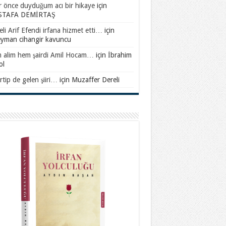
ar önce duyduğum acı bir hikaye
için
TAFA DEMİRTAŞ
li Arif Efendi irfana hizmet etti…
için
eyman cihangir kavuncu
 alim hem şairdi Amil Hocam…
için
İbrahim
ol
rtip de gelen şiiri…
için
Muzaffer Dereli