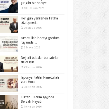
şiir gibi bir hediye
10 Haziran 2026
Her gün yenilenen Fatiha
sözleşmesi…
20 Mayıs 2026
Nimetullah hocayı gördüm
rüyamda…
5 Mayıs 2026
Değerli babalar bu satırlar
sizler için…
29 Nisan 2026
Japonya Fatih’i Nimetullah
Yurt Hoca…
28 Nisan 2026
Kur’ân-ı Kerîm Işığında
Berzah Hayatı
19 Nisan 2026