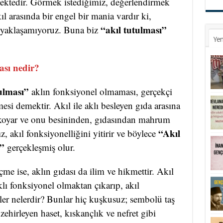
emektedir. Görmek istediğimiz, değerlendirmek
ıl arasında bir engel bir mania vardır ki,
“akıl tutulması”
a yaklaşamıyoruz. Buna biz
Yen
ası nedir?
ulması”
aklın fonksiyonel olmaması, gerçekçi
i demektir. Akıl ile aklı besleyen gıda arasına
 koyar ve onu besininden, gıdasından mahrum
“Akıl
ız, akıl fonksiyonelliğini yitirir ve böylece
”
gerçekleşmiş olur.
me ise, aklın gıdası da ilim ve hikmettir. Akıl
aklı fonksiyonel olmaktan çıkarıp, akıl
ler nelerdir? Bunlar hiç kuşkusuz; sembolü
taş
ehirleyen haset, kıskançlık ve nefret gibi