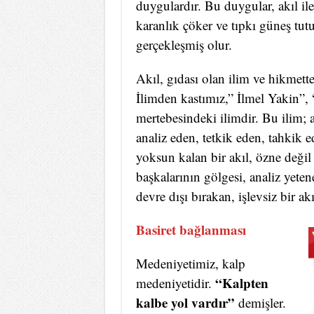
duygulardır. Bu duygular, akıl ile
karanlık çöker ve tıpkı güneş tut
gerçekleşmiş olur.
Akıl, gıdası olan ilim ve hikmette
İlimden kastımız,” İlmel Yakin”,
mertebesindeki ilimdir. Bu ilim; a
analiz eden, tetkik eden, tahkik e
yoksun kalan bir akıl, özne deği
başkalarının gölgesi, analiz yeten
devre dışı bırakan, işlevsiz bir a
Basiret bağlanması
Medeniyetimiz, kalp
“Kalpten
medeniyetidir.
kalbe yol vardır”
demişler.