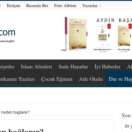
e
İletişim
Basında Biz
Foto Albüm
Yazarlar
iyetler
İslam Alimleri
Sade Hayatlar
İyi Haberler
Al
stikamet Yazıları
Çocuk Eğitimi
Aile Okulu
Din ve Hay
i neden bağlanır?
Son
Bir 
en bağlanır?