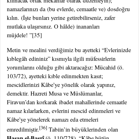
kılınacak ortak mekânlar olarak düzenleyin);
namazlarınızı da (bu evlerde, cemaatle ve) dosdoğru
kılın. (İşte bunları yerine getirebilirseniz, zafer
mutlaka ulaşırsınız. O hâlde) inananları
müjdele! ”[35]
Metin ve mealini verdiğimiz bu ayetteki “Evlerinizde
kıblegâh edininiz” kısmıyla ilgili müfessirlerin
yorumlarını olduğu gibi aktaracağız: Mücahid (ö.
103/72), ayetteki kıble edinmekten kasıt;
mescidlerinizi Kâbe’ye yönelik olarak yapınız,
demektir. Hazreti Musa ve Müslümanlar,
Firavun’dan korkarak ibadet mahallerinde cemaatle
namaz kılarlarken, evlerini mescid edinmeleri ve
Kâbe’ye yönelerek namazı eda etmeleri
[36]
emredilmiştir.
Tabiin’in büyüklerinden olan
Hasan el-Basrî
(ö. 110/728), “Kâbe bütün