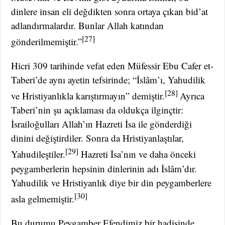
dinlere insan eli değdikten sonra ortaya çıkan bid’at
adlandırmalardır. Bunlar Allah katından
[27]
gönderilmemiştir.”
Hicri 309 tarihinde vefat eden Müfessir Ebu Cafer et-
Taberi’de aynı ayetin tefsirinde; “İslâm’ı, Yahudilik
[28]
ve Hristiyanlıkla karıştırmayın” demiştir.
Ayrıca
Taberi’nin şu açıklaması da oldukça ilginçtir:
İsrailoğulları Allah’ın Hazreti İsa ile gönderdiği
dinini değiştirdiler. Sonra da Hristiyanlaştılar,
[29]
Yahudileştiler.
Hazreti İsa’nın ve daha önceki
peygamberlerin hepsinin dinlerinin adı İslâm’dır.
Yahudilik ve Hristiyanlık diye bir din peygamberlere
[30]
asla gelmemiştir.
Bu durumu Peygamber Efendimiz bir hadisinde