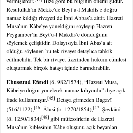
vermişlerdir.
Bize göre bu bilginin önemi şudur.
Resulullah’ın Mekke’de Beyt’ü-l Makdis’e doğru
namaz kıldığı rivayeti de İbni Abbas’a aittir. Hazreti
Musa’nın Kâbe’ye yöneldiğini söyleyip Hazreti
Peygamber’in Beyt’ü-l Makdis’e döndüğünü
söylemek çelişkidir. Dolayısıyla İbni Abas’a ait
olduğu söylenen bu tek rivayet detaylıca tahkik
edilmelidir. Tek bir rivayet üzerinden hüküm cümlesi
oluşturmak birçok hatayı içinde barındırabilir.
Ebussuud Efendi
(ö. 982/1574), “Hazreti Musa,
Kâbe’ye doğru yönelerek namaz kılıyordu” diye açık
[45]
ifade kullanmıştır.
Detaya girmeden Bagavî
[46]
[47]
(516/1122),
Âlusî (ö. 1270/1854),
Şevkânî
[48]
(ö. 1250/1834)
gibi müfessirlerin de Hazreti
Musa’nın kıblesinin Kâbe oluşunu açık beyanları