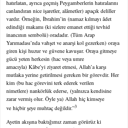
hatırlatan, ayrıca geçmiş Peygamberlerin hatıralarını
canlandıran nice işaretler, alâmetler) apaçık deliller
vardır. Örneğin, İbrahim’in (namaz kılmayı âdet
edindiği makamı (ki sizlere emanet ettiği tevhid
inancının sembolü) oradadır. (Tüm Arap
Yarımadası’nda vahşet ve anarşi kol gezerken) oraya
giren kişi huzur ve güvene kavuşur. Oraya gitmeye
gücü yeten herkesin (hac veya umre
amacıyla) Kâbe’yi ziyaret etmesi, Allah’a karşı
mutlaka yerine getirilmesi gereken bir görevdir. Her
kim (bu hac görevini terk ederek verilen
nimetlere) nankörlük ederse, (yalnızca kendisine
zarar vermiş olur. Öyle ya) Allah hiç kimseye
3
ve hiçbir şeye muhtaç değildir.”
Ayetin akışına baktığımız zaman görürüz ki