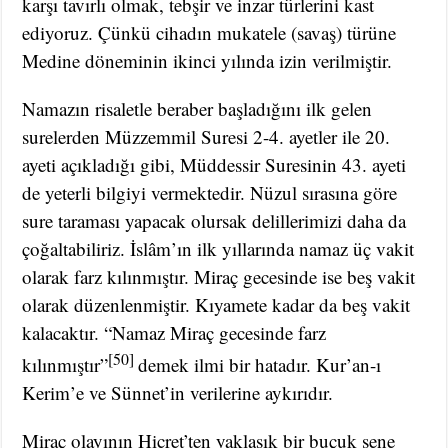
karşı tavırlı olmak, tebşir ve inzar türlerini kast
ediyoruz. Çünkü cihadın mukatele (savaş) türüne
Medine döneminin ikinci yılında izin verilmiştir.
Namazın risaletle beraber başladığını ilk gelen
surelerden Müzzemmil Suresi 2-4. ayetler ile 20.
ayeti açıkladığı gibi, Müddessir Suresinin 43. ayeti
de yeterli bilgiyi vermektedir. Nüzul sırasına göre
sure taraması yapacak olursak delillerimizi daha da
çoğaltabiliriz. İslâm’ın ilk yıllarında namaz üç vakit
olarak farz kılınmıştır. Miraç gecesinde ise beş vakit
olarak düzenlenmiştir. Kıyamete kadar da beş vakit
kalacaktır. “Namaz Miraç gecesinde farz
[50]
kılınmıştır”
demek ilmi bir hatadır. Kur’an-ı
Kerim’e ve Sünnet’in verilerine aykırıdır.
Miraç olayının Hicret’ten yaklaşık bir buçuk sene