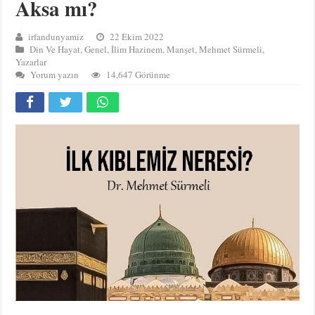
Aksa mı?
irfandunyamiz
22 Ekim 2022
Din Ve Hayat
,
Genel
,
İlim Hazinem
,
Manşet
,
Mehmet Sürmeli
,
Yazarlar
Yorum yazın
14,647 Görünme