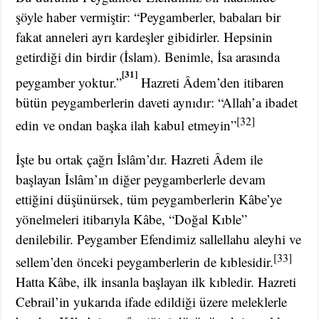
şöyle haber vermiştir: “Peygamberler, babaları bir
fakat anneleri ayrı kardeşler gibidirler. Hepsinin
getirdiği din birdir (İslam). Benimle, İsa arasında
[31]
peygamber yoktur.”
Hazreti Âdem’den itibaren
bütün peygamberlerin daveti aynıdır: “Allah’a ibadet
[32]
edin ve ondan başka ilah kabul etmeyin”
İşte bu ortak çağrı İslâm’dır. Hazreti Âdem ile
başlayan İslâm’ın diğer peygamberlerle devam
ettiğini düşünürsek, tüm peygamberlerin Kâbe’ye
yönelmeleri itibarıyla Kâbe, “Doğal Kıble”
denilebilir. Peygamber Efendimiz sallellahu aleyhi ve
[33]
sellem’den önceki peygamberlerin de kıblesidir.
Hatta Kâbe, ilk insanla başlayan ilk kıbledir. Hazreti
Cebrail’in yukarıda ifade edildiği üzere meleklerle