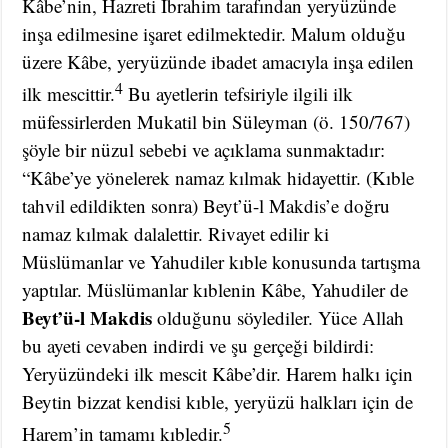
Kâbe’nin, Hazreti İbrahim tarafından yeryüzünde
inşa edilmesine işaret edilmektedir. Malum olduğu
üzere Kâbe, yeryüzünde ibadet amacıyla inşa edilen
4
ilk mescittir.
Bu ayetlerin tefsiriyle ilgili ilk
müfessirlerden Mukatil bin Süleyman (ö. 150/767)
şöyle bir nüzul sebebi ve açıklama sunmaktadır:
“Kâbe’ye yönelerek namaz kılmak hidayettir. (Kıble
tahvil edildikten sonra) Beyt’ü-l Makdis’e doğru
namaz kılmak dalalettir. Rivayet edilir ki
Müslümanlar ve Yahudiler kıble konusunda tartışma
yaptılar. Müslümanlar kıblenin Kâbe, Yahudiler de
Beyt’ü-l Makdis
olduğunu söylediler. Yüce Allah
bu ayeti cevaben indirdi ve şu gerçeği bildirdi:
Yeryüzündeki ilk mescit Kâbe’dir. Harem halkı için
Beytin bizzat kendisi kıble, yeryüzü halkları için de
5
Harem’in tamamı kıbledir.