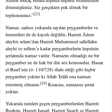
Sizden birkaç istisna dışında hepiniz sözünüzden
dönmüştünüz. Siz gerçekten pek dönek bir
[23]
toplumsunuz.”
Namaz, sadece yukarıda sayılan peygamberler ve
.
ümmetleri ile de kayıtlı değildir
Hazreti Âdem
aleyhis selam’dan Hazreti Muhammed sallellahu
aleyhi ve sellem’e kadar peygamberlerin hepsinin
şeriatında namaz vardır. Namazın olmadığı ne bir
peygamber ne de hak bir din söz konusudur. Hasan
el-Basrî’nin (ö: 110/728) ifade ettiği gibi hiçbir
peygamber yoktur ki Allah Teâlâ ona namazı
[24]
emretmiş olmasın.
Kısacası, namazsız şeriat
yoktur.
Yukarıda isimleri geçen peygamberlerden Hazreti
İbrahim, Hazreti İsmail, Hazreti Şuayb ve Hazreti