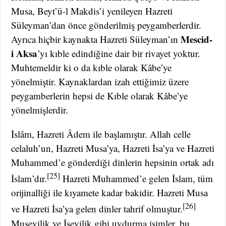
Musa, Beyt’ü-l Makdis’i yenileyen Hazreti
Süleyman’dan önce gönderilmiş peygamberlerdir.
Mescid-
Ayrıca hiçbir kaynakta Hazreti Süleyman’ın
i Aksa
’yı kıble edindiğine dair bir rivayet yoktur.
Muhtemeldir ki o da kıble olarak Kâbe’ye
yönelmiştir. Kaynaklardan izah ettiğimiz üzere
peygamberlerin hepsi de Kıble olarak Kâbe’ye
yönelmişlerdir.
İslâm, Hazreti Âdem ile başlamıştır. Allah celle
celaluh’un, Hazreti Musa’ya, Hazreti İsa’ya ve Hazreti
Muhammed’e gönderdiği dinlerin hepsinin ortak adı
[25]
İslam’dır.
Hazreti Muhammed’e gelen İslam, tüm
orijinalliği ile kıyamete kadar bakidir. Hazreti Musa
[26]
ve Hazreti İsa’ya gelen dinler tahrif olmuştur.
Musevilik ve İsevilik gibi uydurma isimler, bu