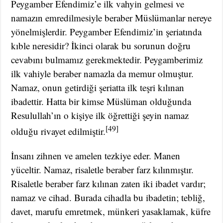
Peygamber Efendimiz’e ilk vahyin gelmesi ve
namazın emredilmesiyle beraber Müslümanlar nereye
yönelmişlerdir. Peygamber Efendimiz’in şeriatında
kıble neresidir? İkinci olarak bu sorunun doğru
cevabını bulmamız gerekmektedir. Peygamberimiz
ilk vahiyle beraber namazla da memur olmuştur.
Namaz, onun getirdiği şeriatta ilk teşri kılınan
ibadettir. Hatta bir kimse Müslüman olduğunda
Resulullah’ın o kişiye ilk öğrettiği şeyin namaz
[49]
olduğu rivayet edilmiştir.
İnsanı zihnen ve amelen tezkiye eder. Manen
yüceltir. Namaz, risaletle beraber farz kılınmıştır.
Risaletle beraber farz kılınan zaten iki ibadet vardır;
namaz ve cihad. Burada cihadla bu ibadetin; tebliğ,
davet, marufu emretmek, münkeri yasaklamak, küfre