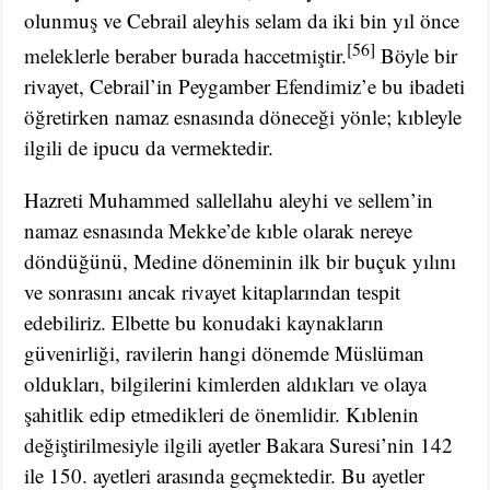
olunmuş ve Cebrail aleyhis selam da iki bin yıl önce
[56]
meleklerle beraber burada haccetmiştir.
Böyle bir
rivayet, Cebrail’in Peygamber Efendimiz’e bu ibadeti
öğretirken namaz esnasında döneceği yönle; kıbleyle
ilgili de ipucu da vermektedir.
Hazreti Muhammed sallellahu aleyhi ve sellem’in
namaz esnasında Mekke’de kıble olarak nereye
döndüğünü, Medine döneminin ilk bir buçuk yılını
ve sonrasını ancak rivayet kitaplarından tespit
edebiliriz. Elbette bu konudaki kaynakların
güvenirliği, ravilerin hangi dönemde Müslüman
oldukları, bilgilerini kimlerden aldıkları ve olaya
şahitlik edip etmedikleri de önemlidir. Kıblenin
değiştirilmesiyle ilgili ayetler Bakara Suresi’nin 142
ile 150. ayetleri arasında geçmektedir. Bu ayetler