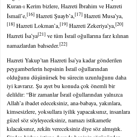
Kuran-ı Kerim bizlere, Hazreti İbrahim ve Hazreti
[16]
[17]
İsmail’e,
Hazreti Şuayb’a,
Hazreti Musa’ya,
[18]
[19]
[20]
Hazreti Lokman’a,
Hazreti Zekeriya’ya,
[21]
Hazreti İsa’ya
ve tüm İsrail oğullarına farz kılınan
[22]
namazlardan bahseder.
Hazreti Yakup’tan Hazreti İsa’ya kadar gönderilen
peygamberlerin hepsinin İsrail oğullarından
olduğunu düşünürsek bu sürecin uzunluğunu daha
iyi kavrarız. Şu ayet bu konuda çok önemli bir
delildir: “Bir zamanlar İsrail oğullarından yalnızca
Allah’a ibadet edeceksiniz, ana-babaya, yakınlara,
kimsesizlere, yoksullara iyilik yapacaksınız, insanlara
güzel söz söyleyeceksiniz, namazı istikametle
kılacaksınız, zekâtı vereceksiniz diye söz almıştık.