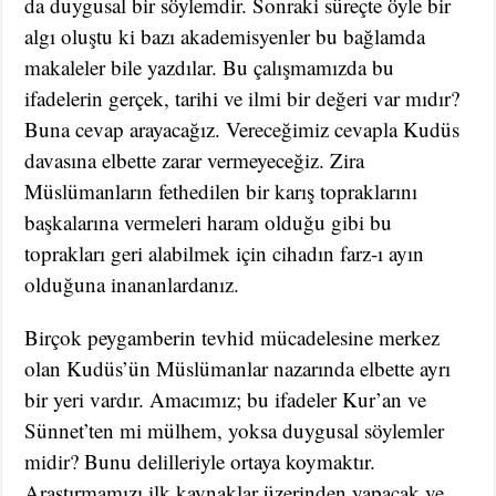
da duygusal bir söylemdir. Sonraki süreçte öyle bir
algı oluştu ki bazı akademisyenler bu bağlamda
makaleler bile yazdılar. Bu çalışmamızda bu
ifadelerin gerçek, tarihi ve ilmi bir değeri var mıdır?
Buna cevap arayacağız. Vereceğimiz cevapla Kudüs
davasına elbette zarar vermeyeceğiz. Zira
Müslümanların fethedilen bir karış topraklarını
başkalarına vermeleri haram olduğu gibi bu
toprakları geri alabilmek için cihadın farz-ı ayın
olduğuna inananlardanız.
Birçok peygamberin tevhid mücadelesine merkez
olan Kudüs’ün Müslümanlar nazarında elbette ayrı
bir yeri vardır. Amacımız; bu ifadeler Kur’an ve
Sünnet’ten mi mülhem, yoksa duygusal söylemler
midir? Bunu delilleriyle ortaya koymaktır.
Araştırmamızı ilk kaynaklar üzerinden yapacak ve