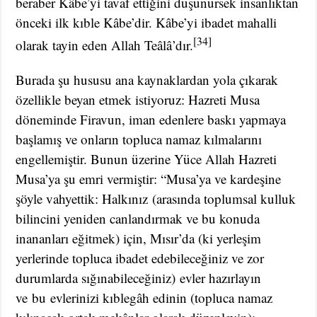
beraber Kâbe’yi tavaf ettiğini düşünürsek insanlıktan
önceki ilk kıble Kâbe’dir. Kâbe’yi ibadet mahalli
[34]
olarak tayin eden Allah Teâlâ’dır.
Burada şu hususu ana kaynaklardan yola çıkarak
özellikle beyan etmek istiyoruz: Hazreti Musa
döneminde Firavun, iman edenlere baskı yapmaya
başlamış ve onların topluca namaz kılmalarını
engellemiştir. Bunun üzerine Yüce Allah Hazreti
Musa’ya şu emri vermiştir: “Musa’ya ve kardeşine
şöyle vahyettik: Halkınız (arasında toplumsal kulluk
bilincini yeniden canlandırmak ve bu konuda
inananları eğitmek) için, Mısır’da (ki yerleşim
yerlerinde topluca ibadet edebileceğiniz ve zor
durumlarda sığınabileceğiniz) evler hazırlayın
ve bu evlerinizi kıblegâh edinin (topluca namaz