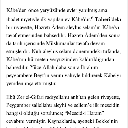
Kâbe’den önce yeryüzünde evler yapılmış ama
6
Taberî
ibadet niyetiyle ilk yapılan ev Kâbe’dir.
’deki
bir rivayette, Hazreti Âdem aleyhis selam’ın Kâbe’yi
tavaf etmesinden bahsedilir. Hazreti Âdem’den sonra
da tarih içerisinde Müslümanlar tavafa devam
etmişlerdir. Nuh aleyhis selam dönemindeki tufanda,
Kâbe’nin hürmeten yeryüzünden kaldırıldığından
bahsedilir. Yüce Allah daha sonra İbrahim
peygambere Beyt’in yerini vahiyle bildirerek Kâbe’yi
yeniden inşa ettirmiştir.
Ebû Zer el-Gıfari radıyellahu anh’tan gelen rivayette,
Peygamber sallellahu aleyhi ve sellem’e ilk mescidin
hangisi olduğu sorulunca; “Mescid-i Haram”
cevabını vermiştir. Kaynaklarda, ayetteki Bekke’nin