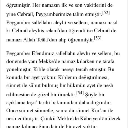
öğretmiştir. Her namazın ilk ve son vakitlerini de
[52]
yine Cebrail, Peygamberimize talim etmiştir.
Peygamber sallellahu aleyhi ve sellem, namazı nasıl
ki Cebrail aleyhis selam’dan öğrendi ise Cebrail de
[53]
namazı Allah Teâlâ’dan alıp öğrenmiştir.
Peygamber Efendimiz sallellahu aleyhi ve sellem, bu
dönemde yani Mekke’de namaz kılarken ne tarafa
yönelmiştir. Kıble olarak nereyi tercih etmiştir. Bu
konuda bir ayet yoktur. Kıblenin değiştirilmesi,
sünnet ile sübut bulmuş bir hükmün ayet ile nesh
[54]
edilmesine de güzel bir örnektir.
Şöyle bir
açıklama teşri’ tarihi bakımından daha doğrudur.
Önce sünnet sünnetle, sonra da sünnet Kur’an ile
nesh edilmiştir. Çünkü Mekke’de Kâbe’ye dönülerek
namaz kılınacağına dair de bir ayet yoktur.