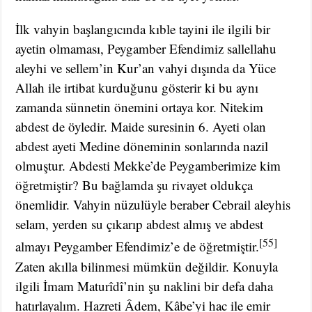
İlk vahyin başlangıcında kıble tayini ile ilgili bir
ayetin olmaması, Peygamber Efendimiz sallellahu
aleyhi ve sellem’in Kur’an vahyi dışında da Yüce
Allah ile irtibat kurduğunu gösterir ki bu aynı
zamanda sünnetin önemini ortaya kor. Nitekim
abdest de öyledir. Maide suresinin 6. Ayeti olan
abdest ayeti Medine döneminin sonlarında nazil
olmuştur. Abdesti Mekke’de Peygamberimize kim
öğretmiştir? Bu bağlamda şu rivayet oldukça
önemlidir. Vahyin nüzulüyle beraber Cebrail aleyhis
selam, yerden su çıkarıp abdest almış ve abdest
[55]
almayı Peygamber Efendimiz’e de öğretmiştir.
Zaten akılla bilinmesi mümkün değildir. Konuyla
ilgili İmam Maturîdî’nin şu naklini bir defa daha
hatırlayalım. Hazreti Âdem, Kâbe’yi hac ile emir