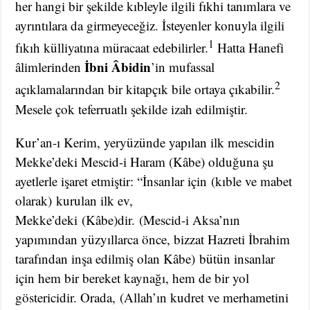
her hangi bir şekilde kıbleyle ilgili fıkhi tanımlara ve
ayrıntılara da girmeyeceğiz. İsteyenler konuyla ilgili
1
fıkıh külliyatına müracaat edebilirler.
Hatta Hanefi
İbni Âbidin
âlimlerinden
’in mufassal
2
açıklamalarından bir kitapçık bile ortaya çıkabilir.
Mesele çok teferruatlı şekilde izah edilmiştir.
Kur’an-ı Kerim, yeryüzünde yapılan ilk mescidin
Mekke’deki Mescid-i Haram (Kâbe) olduğuna şu
ayetlerle işaret etmiştir: “İnsanlar için (kıble ve mabet
olarak) kurulan ilk ev,
Mekke’deki (Kâbe)dir. (Mescid-i Aksa’nın
yapımından yüzyıllarca önce, bizzat Hazreti İbrahim
tarafından inşa edilmiş olan Kâbe) bütün insanlar
için hem bir bereket kaynağı, hem de bir yol
göstericidir.
Orada, (Allah’ın kudret ve merhametini