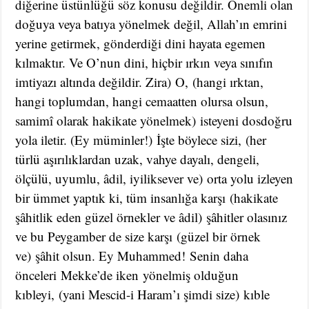
diğerine üstünlüğü söz konusu değildir. Önemli olan
doğuya veya batıya yönelmek değil, Allah’ın emrini
yerine getirmek, gönderdiği dini hayata egemen
kılmaktır. Ve O’nun dini, hiçbir ırkın veya sınıfın
imtiyazı altında değildir. Zira) O, (hangi ırktan,
hangi toplumdan, hangi cemaatten olursa olsun,
samimî olarak hakikate yönelmek) isteyeni dosdoğru
yola iletir. (Ey müminler!) İşte böylece sizi, (her
türlü aşırılıklardan uzak, vahye dayalı, dengeli,
ölçülü, uyumlu, âdil, iyiliksever ve) orta yolu izleyen
bir ümmet yaptık ki, tüm insanlığa karşı (hakikate
şâhitlik eden güzel örnekler ve âdil) şâhitler olasınız
ve bu Peygamber de size karşı (güzel bir örnek
ve) şâhit olsun. Ey Muhammed! Senin daha
önceleri Mekke’de iken yönelmiş olduğun
kıbleyi, (yani Mescid-i Haram’ı şimdi size) kıble