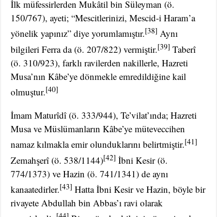
İlk müfessirlerden Mukâtil bin Süleyman (ö.
150/767), ayeti; “Mescitlerinizi, Mescid-i Haram’a
[38]
yönelik yapınız” diye yorumlamıştır.
Aynı
[39]
bilgileri Ferra da (ö. 207/822) vermiştir.
Taberî
(ö. 310/923), farklı ravilerden nakillerle, Hazreti
Musa’nın Kâbe’ye dönmekle emredildiğine kail
[40]
olmuştur.
İmam Maturîdî (ö. 333/944), Te’vilat’ında; Hazreti
Musa ve Müslümanların Kâbe’ye müteveccihen
[41]
namaz kılmakla emir olunduklarını belirtmiştir.
[42]
Zemahşerî (ö. 538/1144)
İbni Kesir (ö.
774/1373) ve Hazin (ö. 741/1341) de aynı
[43]
kanaatedirler.
Hatta İbni Kesir ve Hazin, böyle bir
rivayete Abdullah bin Abbas’ı ravi olarak
[44]