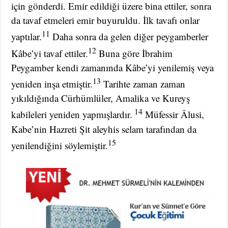
için gönderdi. Emir edildiği üzere bina ettiler, sonra
da tavaf etmeleri emir buyuruldu. İlk tavafı onlar
11
yaptılar.
Daha sonra da gelen diğer peygamberler
12
Kâbe’yi tavaf ettiler.
Buna göre İbrahim
Peygamber kendi zamanında Kâbe’yi yenilemiş veya
13
yeniden inşa etmiştir.
Tarihte zaman zaman
yıkıldığında Cürhümlüler, Amalika ve Kureyş
14
kabileleri yeniden yapmışlardır.
Müfessir Âlusi,
Kabe’nin Hazreti Şit aleyhis selam tarafından da
15
yenilendiğini söylemiştir.