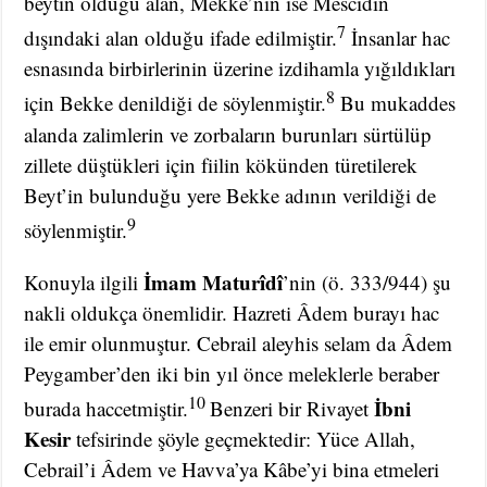
beytin olduğu alan, Mekke’nin ise Mescidin
7
dışındaki alan olduğu ifade edilmiştir.
İnsanlar hac
esnasında birbirlerinin üzerine izdihamla yığıldıkları
8
için Bekke denildiği de söylenmiştir.
Bu mukaddes
alanda zalimlerin ve zorbaların burunları sürtülüp
zillete düştükleri için fiilin kökünden türetilerek
Beyt’in bulunduğu yere Bekke adının verildiği de
9
söylenmiştir.
İmam Maturîdî
Konuyla ilgili
’nin (ö. 333/944) şu
nakli oldukça önemlidir. Hazreti Âdem burayı hac
ile emir olunmuştur. Cebrail aleyhis selam da Âdem
Peygamber’den iki bin yıl önce meleklerle beraber
10
İbni
burada haccetmiştir.
Benzeri bir Rivayet
Kesir
tefsirinde şöyle geçmektedir: Yüce Allah,
Cebrail’i Âdem ve Havva’ya Kâbe’yi bina etmeleri