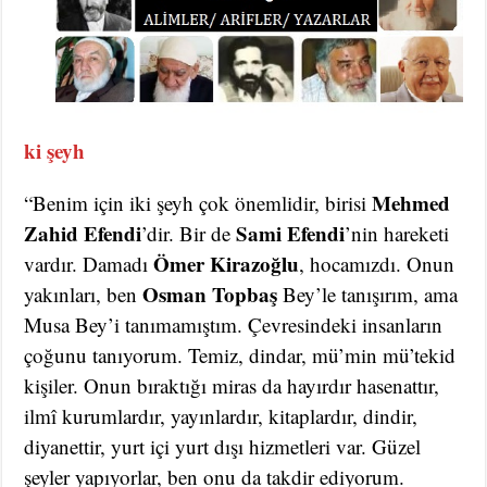
ki şeyh
Mehmed
“Benim için iki şeyh çok önemlidir, birisi
Zahid Efendi
Sami Efendi
’dir. Bir de
’nin hareketi
Ömer Kirazoğlu
vardır. Damadı
, hocamızdı. Onun
Osman Topbaş
yakınları, ben
Bey’le tanışırım, ama
Musa Bey’i tanımamıştım. Çevresindeki insanların
çoğunu tanıyorum. Temiz, dindar, mü’min mü’tekid
kişiler. Onun bıraktığı miras da hayırdır hasenattır,
ilmî kurumlardır, yayınlardır, kitaplardır, dindir,
diyanettir, yurt içi yurt dışı hizmetleri var. Güzel
şeyler yapıyorlar, ben onu da takdir ediyorum.