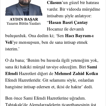
Cilasun
’un güzel bir hatırası
vardır. Bir videoda mürşidine
intisabını şöyle anlatıyor:
Hasan Basri Çantay
“
Hocamız ile devamlı
Hacı Bayram-ı
buluşurduk. Ona dedim ki; ‘Sen
Veli
’ye mensupsun, ben de sana intisap etmek
isterim.’
O da bana; ‘Benim bu hususla ilgili yeteneğim yok,
Sami
sana iki hakiki mürşid tavsiye edeceğim. Biri
Efendi
Mehmed Zahid Kotku
Hazretleri diğeri de
Efendi Hazretleridir. Git selamımı söyle, onlardan
hangisine intisap edersen et, ikisi de haktır’ dedi.
Ben önce Sami Efendi Hazretlerine uğradım.
Tahtakale’de Alemdarzadelerin ticarethanesinin üst