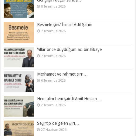
Gençliğin değer sancısı…
8 Temmuz 2026
Besmele şiiri/ İsmail Adil Şahin
7 Temmuz 2026
Yıllar önce duyduğum acı bir hikaye
7 Temmuz 2026
Merhamet ve rahmet sırrı…
6 Temmuz 2026
Hem alim hem şairdi Amil Hocam…
2 Temmuz 2026
Seğirtip de gelen şiiri…
27 Haziran 2026