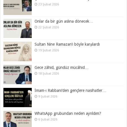
23 Şubat 2026
Onlar da bir gün aslına dönecek…
22 Şubat 2026
Sultan Nine Ramazan’ı böyle karşılardı
19 Şubat 2026
Gece zâhid, gündüz mücâhid…
18 Şubat 2026
İmam-ı Rabbani’den gençlere nasihatler…
9 Şubat 2026
WhatsApp grubundan neden ayrıldım?
6 Şubat 2026