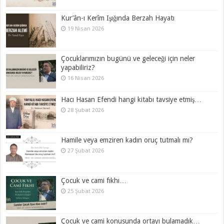
Kur’ân-ı Kerîm Işığında Berzah Hayatı
19 Nisan 2026
Çocuklarımızın bugünü ve geleceği için neler
yapabiliriz?
16 Nisan 2026
Hacı Hasan Efendi hangi kitabı tavsiye etmiş…
28 Şubat 2026
Hamile veya emziren kadın oruç tutmalı mı?
27 Şubat 2026
Çocuk ve cami fıkhı…
25 Şubat 2026
Çocuk ve cami konusunda ortayı bulamadık…