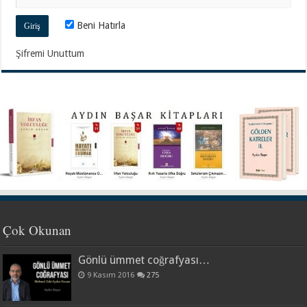
Beni Hatırla
Şifremi Unuttum
Çok Okunan
Gönlü ümmet coğrafyası…
9 Kasım 2016
275