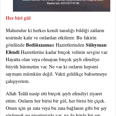
Her biri gül
Malumdur ki herkes kendi tanıdığı bildiği zatların
tesirinde kalır ve onlardan etkilenir. Bu fakirin
Bediüzzama
Süleyman
gönlünde
n Hazretlerinden
Efendi
Hazretlerine kadar birçok velinin sevgisi var.
Hayatta olan veya olmayan birçok şeyh efendiye
büyük hürmetim var. Ne var ki onların hepsini
saymam mümkün değil. Vakti geldikçe bahsetmeye
çalışıyorum.
Allah Teâlâ nasip etti birçok şeyh efendiyi ziyaret
ettim. Onların her birisi bir gül, her birisi bir çiçek.
Onun için şu zata veya bu zata bağlanın gibi bir şey
söylemek ne niyetimizde var, ne de böyle bir şey