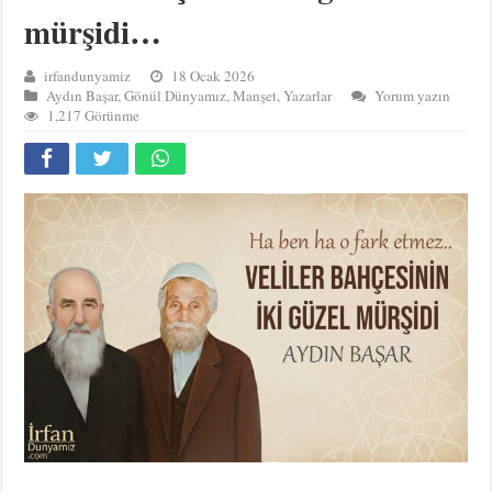
mürşidi…
irfandunyamiz
18 Ocak 2026
Aydın Başar
,
Gönül Dünyamız
,
Manşet
,
Yazarlar
Yorum yazın
1,217 Görünme