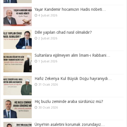
Yaşar Kandemir hocamızın Hadis nöbeti…
4 Şubat 2026
Dille yapılan cihad nasıl olmalıdır?
2 Şubat 2026
Sultanlara eğilmeyen alim İmam-ı Rabbani…
1 Şubat 2026
Hafız Zekeriya Kul Büyük Doğu hayranıydı…
31 Ocak 2026
Hiç buzlu zeminde araba sürdünüz mü?
30 Ocak 2026
Ünye’nin asaletini korumak zorundayız…