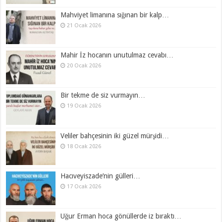
Mahviyet limanına sığınan bir kalp…
21 Ocak 2026
Mahir İz hocanın unutulmaz cevabı…
20 Ocak 2026
Bir tekme de siz vurmayın…
19 Ocak 2026
Veliler bahçesinin iki güzel mürşidi…
18 Ocak 2026
Hacıveyiszade’nin gülleri…
17 Ocak 2026
Uğur Erman hoca gönüllerde iz bıraktı…