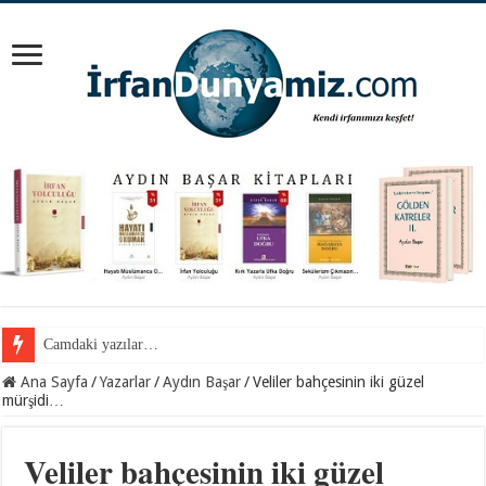
Cemil Gül Hocaefendi ile samimi bir sohbet…
Ana Sayfa
/
Yazarlar
/
Aydın Başar
/
Veliler bahçesinin iki güzel
mürşidi…
Veliler bahçesinin iki güzel