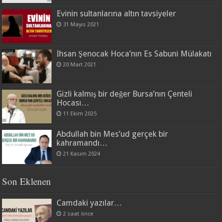
Evinin sultanlarına altın tavsiyeler
31 Mayıs 2021
İhsan Şenocak Hoca’nın Es Sabuni Mülakatı
20 Mart 2021
Gizli kalmış bir değer Bursa’nın Çenteli
Hocası…
11 Ekim 2025
Abdullah bin Mes’ud gerçek bir
kahramandı…
21 Kasım 2024
Son Eklenen
Camdaki yazılar…
2 saat önce