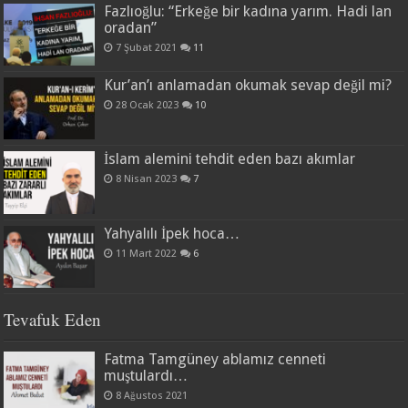
Fazlıoğlu: “Erkeğe bir kadına yarım. Hadi lan
oradan”
7 Şubat 2021
11
Kur’an’ı anlamadan okumak sevap değil mi?
28 Ocak 2023
10
İslam alemini tehdit eden bazı akımlar
8 Nisan 2023
7
Yahyalılı İpek hoca…
11 Mart 2022
6
Tevafuk Eden
Fatma Tamgüney ablamız cenneti
muştulardı…
8 Ağustos 2021