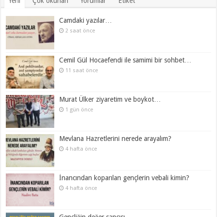
Yeni
Çok okunan
Yorumlar
Etiket
Camdaki yazılar…
2 saat önce
Cemil Gül Hocaefendi ile samimi bir sohbet…
11 saat önce
Murat Ülker ziyaretim ve boykot…
1 gün önce
Mevlana Hazretlerini nerede arayalım?
4 hafta önce
İnancından koparılan gençlerin vebali kimin?
4 hafta önce