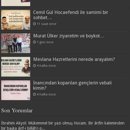
Cemil Gül Hocaefendi ile samimi bir
sohbet…
11 saat önce
Murat Ülker ziyaretim ve boykot…
1 gün önce
Mevlana Hazretlerini nerede arayalım?
4 hafta önce
İnancından koparılan gençlerin vebali
kimin?
4 hafta önce
Son Yorumlar
İbrahim Akyol: Mükemmel bir yazı olmuş Hocam. Bir ârifin kaleminden
bir başka ârif-i billâh'ı o...