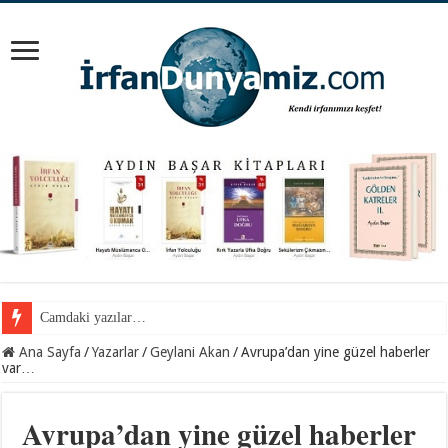
Cemil Gül Hocaefendi ile samimi bir sohbet…
Ana Sayfa
/
Yazarlar
/
Geylani Akan
/
Avrupa’dan yine güzel haberler
var…
Avrupa’dan yine güzel haberler