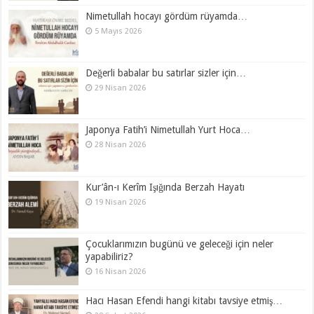
Nimetullah hocayı gördüm rüyamda…
5 Mayıs 2026
Değerli babalar bu satırlar sizler için…
29 Nisan 2026
Japonya Fatih’i Nimetullah Yurt Hoca…
28 Nisan 2026
Kur’ân-ı Kerîm Işığında Berzah Hayatı
19 Nisan 2026
Çocuklarımızın bugünü ve geleceği için neler
yapabiliriz?
16 Nisan 2026
Hacı Hasan Efendi hangi kitabı tavsiye etmiş…