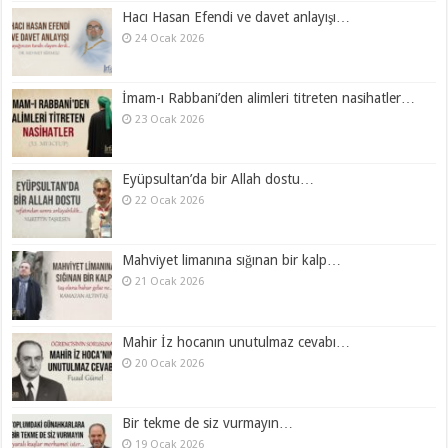
Hacı Hasan Efendi ve davet anlayışı…
24 Ocak 2026
İmam-ı Rabbani’den alimleri titreten nasihatler…
23 Ocak 2026
Eyüpsultan’da bir Allah dostu…
22 Ocak 2026
Mahviyet limanına sığınan bir kalp…
21 Ocak 2026
Mahir İz hocanın unutulmaz cevabı…
20 Ocak 2026
Bir tekme de siz vurmayın…
19 Ocak 2026