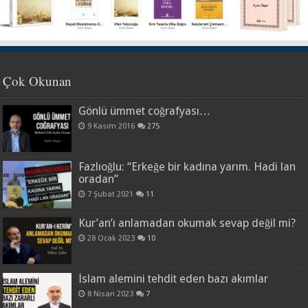
Çok Okunan
Gönlü ümmet coğrafyası…
9 Kasım 2016
275
Fazlıoğlu: “Erkeğe bir kadına yarım. Hadi lan
oradan”
7 Şubat 2021
11
Kur’an’ı anlamadan okumak sevap değil mi?
28 Ocak 2023
10
İslam alemini tehdit eden bazı akımlar
8 Nisan 2023
7