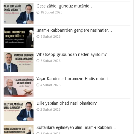
Gece zâhid, gündüz mücâhid…
18 Şubat 2026
İmam-ı Rabbani’den gençlere nasihatler…
9 Şubat 2026
WhatsApp grubundan neden ayrıldım?
6 Şubat 2026
Yaşar Kandemir hocamızın Hadis nöbeti…
4 Şubat 2026
Dille yapılan cihad nasıl olmalıdır?
2 Şubat 2026
Sultanlara eğilmeyen alim İmam-ı Rabbani…
1 Şubat 2026