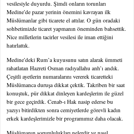
vesilesiyle duyurdu. Şimdi onların torunları
Medine’de pazar yerinin önemini kavrayan ilk
Müslümanlar gibi ticarete el attılar. O gün oradaki
sohbetimizde ticaret yapmanın öneminden bahsettik.
Nice milletlerin tacirler vesilesi ile iman ettiğini
hatırlattık.
Medine’deki Rum’a kuyusunu satın alarak ümmeti
rahatlatan Hazreti Osman radıyallahu anh’ı andık.
Çeşitli ayetlerin numaralarını vererek ticaretteki
Müslümanca duruşa dikkat çektik. Takriben bir saat
konuştuk, pür dikkat dinleyen kardeşlerim ile güzel
bir gece geçirdik. Cenab-ı Hak nasip ederse bu
yazıyı bitirdikten sonra cemiyetlerde görevli kadın
erkek kardeşlerimizle bir programımız daha olacak.
Müslümanın sorumlulukları nelerdir ve nasıl