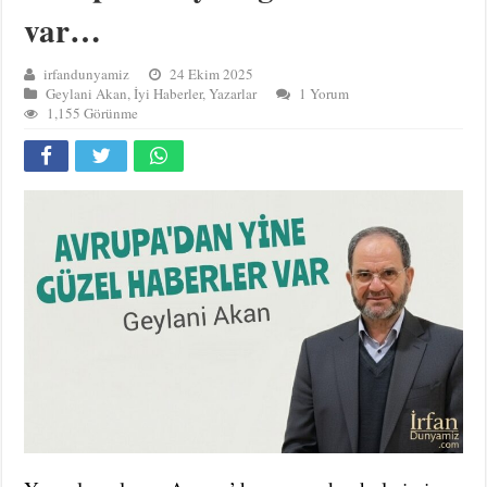
var…
irfandunyamiz
24 Ekim 2025
Geylani Akan
,
İyi Haberler
,
Yazarlar
1 Yorum
1,155 Görünme