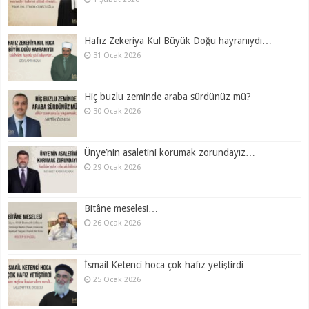
Hafız Zekeriya Kul Büyük Doğu hayranıydı…
31 Ocak 2026
Hiç buzlu zeminde araba sürdünüz mü?
30 Ocak 2026
Ünye’nin asaletini korumak zorundayız…
29 Ocak 2026
Bitâne meselesi…
26 Ocak 2026
İsmail Ketenci hoca çok hafız yetiştirdi…
25 Ocak 2026