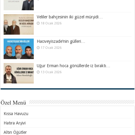
Veliler bahçesinin iki güzel mürşidi…
18 Ocak 2026
Hacıveyiszade’nin gülleri…
17 Ocak 2026
Uğur Erman hoca gönüllerde iz bıraktı…
13 Ocak 2026
Özel Menü
Kıssa Havuzu
Hatıra Arşivi
Altın Öğütler