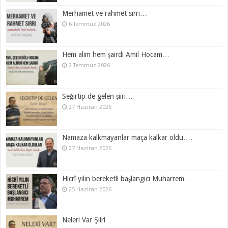
Merhamet ve rahmet sırrı…
6 Temmuz 2026
Hem alim hem şairdi Amil Hocam…
2 Temmuz 2026
Seğirtip de gelen şiiri…
27 Haziran 2026
Namaza kalkmayanlar maça kalkar oldu….
27 Haziran 2026
Hicrî yılın bereketli başlangıcı Muharrem…
25 Haziran 2026
Neleri Var Şiiri