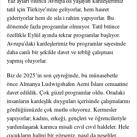
Yaz ayları olunca Avrupa’da yaşayan kardeşlerimiz
tatil için Türkiye’mize geliyorlar, hem hasret
gideriyorlar hem de sıla i rahim yapıyorlar. Bu
dönemde fazla programlar olmuyor. Tatil bitince
özellikle Eylül ayında tekrar programlar başlıyor.
Avrupa’daki kardeşlerimiz bu programlar sayesinde
daha canlı bir şekilde davet ve tebliğ çalışması
yapmış oluyorlar.
Biz de 2025’in son çeyreğinde, bu münasebetle
önce Almanya Ludwigshafen Aemi İslam cemaatine
davet edildik. Çok güzel programlar oldu. Oradaki
insanların kardeşlik duyguları içerisinde çalışmalarını
gördüğümüzde çok mutlu oluyoruz. Kermesler
yapıyorlar; kadını, erkeği, gençleri ve öğrencileriyle
yardımlaşarak karınca misali cıvıl cıvıl haldeler. Hele
çocukların halini bir görseniz, nasıl da neşeliler.