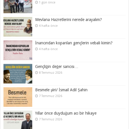
1 gün önce
Mevlana Hazretlerini nerede arayalım?
4 hafta önce
İnancından koparılan gençlerin vebali kimin?
4 hafta önce
Gençliğin değer sancısı…
8 Temmuz 2026
Besmele şiiri/ İsmail Adil Şahin
7 Temmuz 2026
Yıllar önce duyduğum acı bir hikaye
7 Temmuz 2026